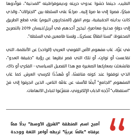
الطيب، حينما خشوا عدوى حريته وديموقراطيته "المدنية"، فوأدوها
مبكرًا، فصرنا إلى ما صرنا إليه.. صراعًا على السلطة بين "الجنرالات"، والذي
كانت بدايته الحقيقية، يوم اتفق (المتحاربون اليوم) على قطع الطريق
إلى دولةٍ مدنيةٍ معاصرةٍ، ليخرج أحدهم في أبريل/نيسان 2019 بالتصريح
المحفوظ: "لسنا انقلابًا عسكريًا... ولسنا طامعين في السلطة".
في غزّة، غاب مفهوم الأمن القومي العربي (الواحد) عن الأنظمة، التي
تقاعست أو توارت، أو تلك التي قصر نظرها عن رؤية "حقيقة العدو"،
فانشغلت بمعاركها الصغيرة مع هذا الفصيل السياسي - الفكري أو ذاك،
الذي توقفوا عند كونه منافسًا، أو مُهدّدًا لكرسي العرش. كما غاب
المفهوم "الجامع" أيضًا للأسف عن عامّة الناس، الذين انجرفوا إلى فخ
"استقطاب" أجّجه الذباب الإلكتروني، فتفرّغوا لتبادل الاتهامات.
أصبح اسم المنطقة "الشرق الأوسط" بدلًا ممّا
عرفناه "عالمًا عربيًا" تربطه أواصر اللغة ووحدة