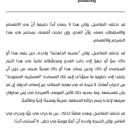
والانقسام
قد تختلف التفاصيل، ولكن هذا لا ينفي أبدًا حقيقة أنّ في الانقسام
والاستقطاب ضعف، وأنّ العدو، وإن تباينت أقنعته، يستثمر في هذا
التشرذم والانقسام.
قد تختلف التفاصيل، ولكن "عصبية الجاهلية" واحدة، حين يقف هذا أو
ذاك؛ سرًا أو جهرًا إلى جانب العدو ومخطّطاته نكايةً في هذا التيار
السياسي أو ذاك. وحين يساند هذا أو ذاك فصيلًا بعينه، من دون أن
يلتفت إلى خطورة ما ستؤدّي إليه تلك المساندة "العسكرية المفتوحة"
من احترابٍ أهليّ، لا نتيجة له في نهاية المطاف غير إضعاف الدولة، إن لم
يكن تقسيمها، وما يعنيه ذلك للأمن القومي (العربي) في زمن محاولاتٍ
نعرفها لإعادة رسم خرائط المنطقة، تمزيقًا وتفتيتًا؛ إثنيًا وطائفيًا.
قد تختلف التفاصيل، وهي قطعًا كذلك ـ بين ما جرى في غزّة ويجري في
الفاشر. ولكن النتيجة واحدة أنّ: أمنًا قوميًا في خطر... لا أستثني أحدًا.