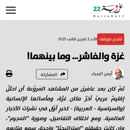
تقدير موقف
الأحد 2 تشرين الثاني 2025
غزة والفاشر... وما بينهما!
أيمن الصياد
المشاركة
ثمّ كان بعد عامَيْن من المشاهد المروّعة أن احتَلّ
إقليمٌ عربيّ آخرٌ مكان غزّة، ومأساتها الإنسانية
(والسياسية - العربية) - كخبرٍ أوّل في نشرات الأخبار
العالمية. ومع اختلاف التفاصيل، وصورة "المجرم"،
وإن كانت حقيقته "استراتيجيًا" واحدة، سمع متابعو