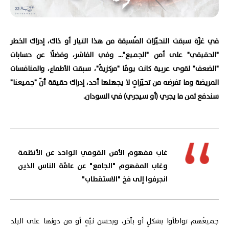
في غزّة سبقت التحيّزات المُسبقة من هذا التيار أو ذاك، إدراك الخطر
"الحقيقي" على أمن "الجميع"... وفي الفاشر، وفضلًا عن حسابات
"الضعف" لقوى عربية كانت يومًا "مركزيةً"، سبقت الأطماع، والمنافسات
المريضة وما تفرضه من تحيّزاتٍ لا يجهلها أحد، إدراك حقيقة أنّ "جميعنا"
سندفع ثمن ما يجري (أو سيجري) في السودان.
غاب مفهوم الأمن القومي الواحد عن الأنظمة
وغاب المفهوم "الجامع" عن عامّة الناس الذين
انجرفوا إلى فخ "الاستقطاب"
جميعُهم تواطأوا بشكلٍ أو بآخر، وبحسن نيّةٍ أو من دونها على البلد