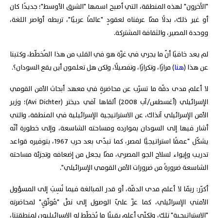
"الآخرون" لهذه المنطقة، التي أصبح اسمها "الشرق الأوسط"؛ جديدًا كان
أو غير ذلك، بدلًا ممّا عرفناه لعقودٍ "عالمًا عربيًا"، تربطه أواصر اللغة،
ووحدة المصير، والثقافة المشتركة.
لم يعد خافيًا أنّ ما يجري في غزّة هو في القلب من هذا المُخطّط، وكتبنا
عن هذا (
هنا
) مرارًا، وتكرارًا، وتفصيلًا، ولكن هل تعلمون أين يقع السودان؟.
لا أعلم مدى دقّة ما تسرّب عن محاضرةٍ في معهد أبحاث الأمن القومي
الإسرائيلي (أغسطس/آب 2008) ألقاها آفي ديختر (Avi Dichter)؛ وزير
الأمن الإسرائيلي آنذاك، عن الاستراتيجية الإسرائيلية في المنطقة، والتي
أشار فيها إلى السودان بموارده ومساحته الشاسعة، وإلى خطورة أنّه
يشكّل "عمقًا استراتيجيًّا لمصر، كما تبدّى بعد حرب 1967، بتوفيره قواعد
تدريب وإيواء لسلاح الجو المصري، ممّا يجعل من إضعافه وتجزئة مساحته
الشاسعة ضرورةً من ضرورات الأمن القومي الإسرائيلي".
أكرّر: ربّما لا أعلم مدى الدقّة، أو قدر المبالغة فيما نُسِبَ إلى المسؤول
الأمني الإسرائيلي، كما عزّ عليّ الوصول إلى نصٍّ "مُوثّقٍ" لمحاضرته
"الاستراتيجية" تلك، ولكنّي أعلم يقينًا ما يُخطّط له الإسرائيليون لمنطقتنا،