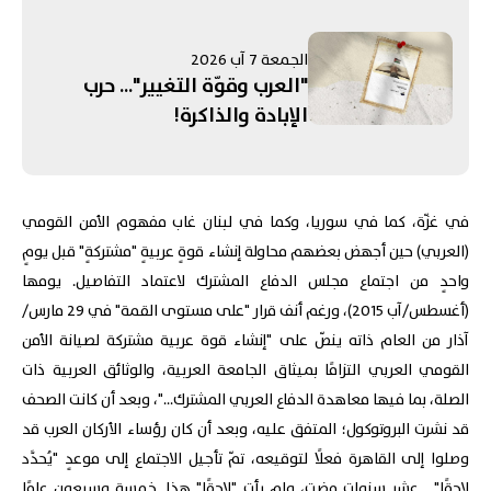
الجمعة 7 آب 2026
"العرب وقوّة التغيير"... حرب
الإبادة والذاكرة!
في غزّة، كما في سوريا، وكما في لبنان غاب مفهوم الأمن القومي
(العربي) حين أجهض بعضهم محاولة إنشاء قوةٍ عربيةٍ "مشتركةٍ" قبل يومٍ
واحدٍ من اجتماع مجلس الدفاع المشترك لاعتماد التفاصيل. يومها
(أغسطس/آب 2015)، ورغم أنف قرار "على مستوى القمة" في 29 مارس/
آذار من العام ذاته ينصّ على "إنشاء قوة عربية مشتركة لصيانة الأمن
القومي العربي التزامًا بميثاق الجامعة العربية، والوثائق العربية ذات
الصلة، بما فيها معاهدة الدفاع العربي المشترك…"، وبعد أن كانت الصحف
قد نشرت البروتوكول؛ المتفق عليه، وبعد أن كان رؤساء الأركان العرب قد
وصلوا إلى القاهرة فعلًا لتوقيعه، تمّ تأجيل الاجتماع إلى موعدٍ "يُحدَّد
لاحقًا"... عشر سنواتٍ مضت، ولم يأتِ "لاحقًا" هذا. خمسة وسبعون عامًا