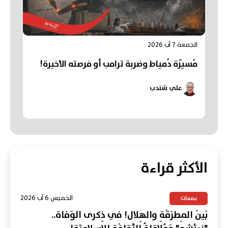
الجمعة 7 آب 2026
مُسيّرة دُمياط وضربة ترامب أو فرصته الأخيرة!
علي شندب
الأكثر قراءة
الخميس 6 آب 2026
بصمات
بَينَ المِطرَقَةِ والهِلال! في ذِكرى الوَفاة..