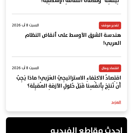
"نِيتْشِه" وَمُلاقاةُ الثَّقافَةِ الإسلامِيَّة!
السبت 8 آب 2026
تقدير موقف
هندسة الشرق الأوسط على أنقاض النظام
العربي!
السبت 8 آب 2026
اقتصاد ومال
اقتِصادُ الاكتِفاءِ الاستراتيجِيِّ العَرَبي! ماذا يَجِبُ
أَنْ نُنتِجَ بِأنفُسِنا قَبْلَ حُلولِ الأزمَةِ المُقبِلَة؟
المزيد
احدث مقاطع الفيديو