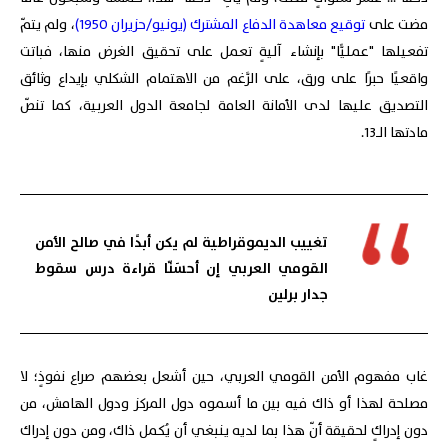
مضت على
توقيع معاهدة الدفاع المشترك (يونيو/حزيران 1950)
، ولم يتمّ
تفعيلها "عمليًّا" بإنشاء آليةٍ تعمل على تحقيق الغرض منها، فباتت
واقعيًا حبرًا على ورق، على الرَّغم من الاهتمام الشكلي بإيداع وثائق
التصديق عليها لدى الأمانة العامة لجامعة الدول العربية، كما تنصّ
مادتها الـ13.
تغييب الديموقراطية لم يكن أبدًا في صالح الأمن
القومي العربي إن أحسَنّا قراءة درس سقوط
جدار برلين
غاب مفهوم الأمن القومي العربي، حين أشعل بعضهم صراع نفوذٍ؛ لا
مصلحة لهذا أو ذاك فيه بين ما أسموه دول المركز ودول الهامش، من
دون إدراكٍ لحقيقة أنّ هذا بما لديه ينبغي أن يُكمل ذاك، ومن دون إدراك