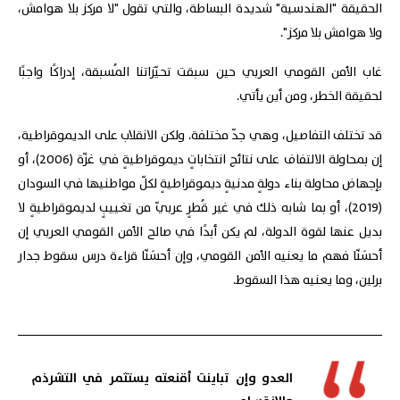
الحقيقة "الهندسية" شديدة البساطة، والتي تقول "لا مركز بلا هوامش،
ولا هوامش بلا مركز".
غاب الأمن القومي العربي حين سبقت تحيّزاتنا المُسبقة، إدراكًا واجبًا
لحقيقة الخطر، ومن أين يأتي.
قد تختلف التفاصيل، وهي جدّ مختلفة. ولكن الانقلاب على الديموقراطية،
إن بمحاولة الالتفاف على نتائج انتخاباتٍ ديموقراطيةٍ في غزّة (2006)، أو
بإجهاض محاولة بناء دولةٍ مدنيةٍ ديموقراطيةٍ لكلّ مواطنيها في السودان
(2019)، أو بما شابه ذلك في غير قُطرٍ عربيّ من تغييبٍ لديموقراطيةٍ لا
بديل عنها لقوة الدولة، لم يكن أبدًا في صالح الأمن القومي العربي إن
أحسَنّا فهم ما يعنيه الأمن القومي، وإن أحسَنّا قراءة درس سقوط جدار
برلين، وما يعنيه هذا السقوط.
العدو وإن تباينت أقنعته يستثمر في التشرذم