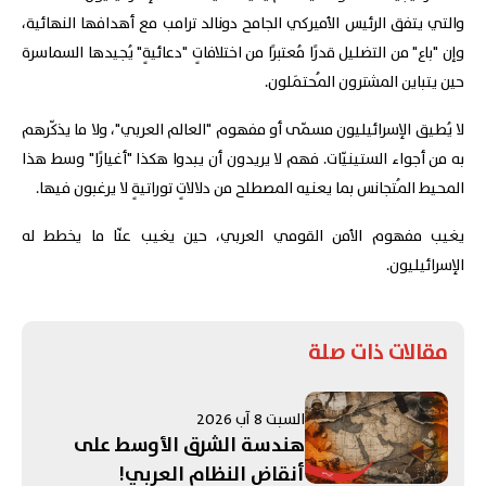
والتي يتفق الرئيس الأميركي الجامح دونالد ترامب مع أهدافها النهائية،
وإن "باع" من التضليل قدرًا مُعتبرًا من اختلافاتٍ "دعائيةٍ" يُجيدها السماسرة
حين يتباين المشترون المُحتمَلون.
لا يُطيق الإسرائيليون مسمّى أو مفهوم "العالم العربي"، ولا ما يذكّرهم
به من أجواء الستينيّات. فهم لا يريدون أن يبدوا هكذا "أغيارًا" وسط هذا
المحيط المُتجانس بما يعنيه المصطلح من دلالاتٍ توراتيةٍ لا يرغبون فيها.
يغيب مفهوم الأمن القومي العربي، حين يغيب عنّا ما يخطط له
الإسرائيليون.
مقالات ذات صلة
السبت 8 آب 2026
هندسة الشرق الأوسط على
أنقاض النظام العربي!