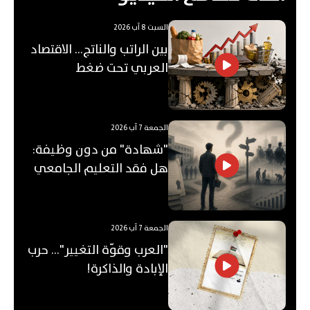
السبت 8 آب 2026
بين الراتب والناتج… الاقتصاد
العربي تحت ضغط
"الفجوة"!
الجمعة 7 آب 2026
"شهادة" من دون وظيفة:
هل فقد التعليم الجامعي
قيمته؟
الجمعة 7 آب 2026
"العرب وقوّة التغيير"... حرب
الإبادة والذاكرة!