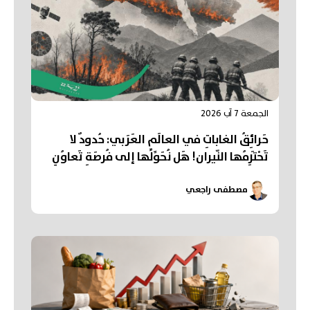
الجمعة 7 آب 2026
حَرائِقُ الغاباتِ في العالَمِ العَرَبي: حُدودٌ لا
تَحْتَرِمُها النّيران! هَل نُحَوِّلُها إلى فُرصَةِ تَعاوُنٍ
عَرَبي؟
مصطفى راجعي