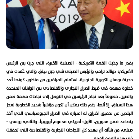
بقدر ما جذبت القمة الأمريكية - الصينية الأخيرة، التي جرت بين الرئيس
الأمريكي دونالد ترامب والرئيس الصينى شي جين بينغ، والتي عُقدت في
مدينة بوسان الكورية الجنوبية، اهتمام المراقبين من منظور، كونها تُعد
خطوة مهمة في ضبط الصراع التجاري والاقتصادي بين الولايات المتحدة
والصين، خصوصاً بعد نجاح الرئيسين في التوصل إلى نجاحات مهمة ضمن
هذا السياق، إلا أنها، رغم ذلك يمكن أن تكون مؤشراً شديد الخطورة لعجز
البلدين عن تحقيق اختراق له اعتباره في الصراع الجيوسياسي الذي أخذ
يتصاعد ضمن محورين، الأول: أمريكي مدعوم أوروبياً، والثاني: روسي -
صيني، من شأنه أن يهدد كل النجاحات التجارية والاقتصادية التي تحققت
في هذه القمة القمة.