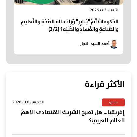
الأربعاء 5 آب 2026
الحُكوماتُ أَمْ "يَنايِر" وَراءَ حالَةِ الصِّحَّةِ والتَّعليمِ
والصِّناعَةِ والفَسادِ والجُنَيْه؟ (2/2)
أحمد السيد النجار
الأكثر قراءة
الخميس 6 آب 2026
فيديو
إفريقيا... هل تصبح الشريك الاقتصادي الأهمّ
للعالم العربي؟