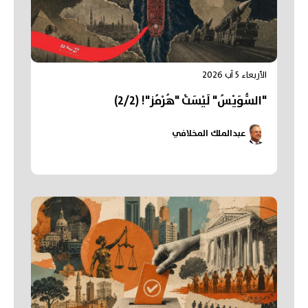
الأربعاء 5 آب 2026
"السُّوَيْسُ" لَيْسَتْ "هُرْمُز"! (2/2)
عبدالملك المخلافي