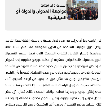
إيران تستنزف مخزون الأسلحة
الجمعة 7 آب 2026
الأميركية.. ومفاوضات روما
مواجهة العدوان والدولة أو
تنتهي بلا "نتائج حاسمة"
الميليشيا!
قرار ترامب وما أدى إليه من ردود فعل صينية وروسية رافضة لهذا التوجه،
يرجع لكون الولايات المتحدة من الدول الموقعة منذ عام 1996 على
معاهدة (الحظر الشامل للتجارب النووية) التي تحظر جميع التفجيرات
النووية، سواء كانت لأغراض عسكرية أو مدنية، وترجع خطورته إلى غموض
ما إذا كان سيؤدي إلى إطلاق تسابق جديد على امتلاك المزيد من الأسلحة
النووية، في ظل وجود توجه دولي لنزع هذه الأسلحة، خصوصاً وأن الرئيس
الروسي فلاديمير بوتين قد سُئل قبل ما يقرب من أربعة أسابيع، أثناء
مشاركته في قمة (دول الرابطة المستقلة)، عما إذا كانت موسكو عازمة
على إطلاق تجارب نووية إذا فعلت الولايات المتحدة ذلك، فقال: "إن بعض
الدول تدرس إجراء تجارب نووية، ونحن سنقوم بخطوات مماثلة إذا وضعت
تلك الخطط موضع التنفيذ"، وبعده أكد المتحدث باسم الكرملين ديمتري