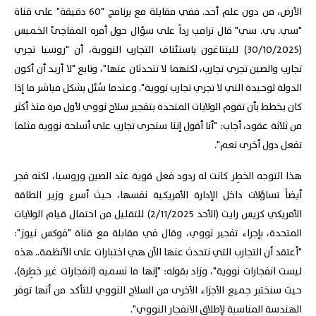
الأرض، من دون علم أحد. ففي مقابلة مع برنامج "60 دقيقة" على قناة
"سي. بي. سي" قال ترامب رداً على سؤال حول أمره المفاجئ الخميس
(30/10/2025) للبنتاغون باستئناف التجارب النووية، أن "روسيا تجري
تجارب والصين تجري تجارب، لكنهما لا تتحدثان عنها"، وتابع "لا أريد أن أكون
الدولة لوحيدة التي لا تجري تجارب نووية". وعندما سُئل بشكل مباشر ما إذا
كان يخطط بأن تقوم الولايات المتحدة بتفجير سلاح نووي لأول مرة منذ أكثر
من ثلاثة عقود، أجاب: "أنا أقول إننا سنجرى تجارب على أسلحة نووية مثلما
تفعل دول أخرى نعم".
هذا التوجه الخطِر كانت له ردود فعل قوية عند الصين وروسيا، لكنه فجر
أيضاً تساؤلات داخل الإدارة الأمريكية نفسها، حيث أسرع وزير الطاقة
الأمريكي كريس رايت (الأحد 2/11/2025) للتقليل من احتمال قيام الولايات
المتحدة، بإجراء تفجير نووي، وقال في مقابلة مع قناة "فوكس نيوز":
"أعتقد أن التجارب التي نتحدث عنها الآن هي اختبارات على الأنظمة.. هذه
ليست انفجارات نووية"، وزاد بقوله: "إنها ما نسميه (انفجارات غير خطِرة)،
حيث سنختبر جميع الأجزاء الأخرى من السلاح النووي للتأكد من أنها توفر
الهندسة المناسبة لإطلاق الانفجار النووي".