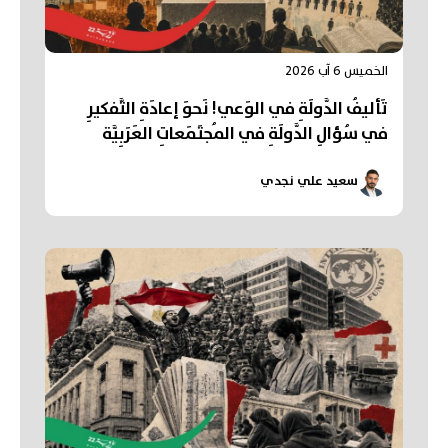
الخميس 6 آب 2026
تَأليفُ الدَّولَةِ في الوَعي! نَحوَ إعادَةِ التَّفكيرِ
في سُؤالِ الدَّولَةِ في المُجتَمَعاتِ العَرَبِيَّة
سعيد علي نجدي