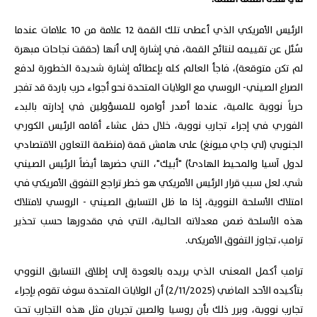
الرئيس الأمريكي الذي أعطى تلك القمة 12 علامة من 10 علامات عندما
سُئل عن تقييمه لنتائج القمة، في إشارة إلى أنها (حققت نجاحات مبهرة
لم تكن متوقعة)، فاجأ العالم كله بإعطائه إشارة شديدة الخطورة لدفع
الصراع الصيني- الروسي مع الولايات المتحدة نحو أجواء حرب باردة قد تفجر
حرباً نووية عالمية، عندما أصدر أوامره للمسؤولين في إدارته بالبدء
الفوري في إجراء تجارب نووية، خلال حفل عشاء أقامه الرئيس الكوري
الجنوبي (لي جاي ميونغ) على هامش قمة (منظمة التعاون الاقتصادي
لدول آسيا والمحيط الهادئ) "أبيك"، التي حضرها أيضاً الرئيس الصيني
شي. لعل سبب قرار الرئيس الأمريكي هو خطر تراجع التفوق الأمريكي في
امتلاك الأسلحة النووية، إذا ما ظل التسابق الصيني - الروسي لامتلاك
هذه الأسلحة ضمن معدلاته الحالية، التي في مقدورها حسب تحذير
ترامب، تجاوز التفوق الأمريكى.
ترامب أكمل المعنى الذي يريده بالعودة إلى إطلاق التسابق النووي
بتأكيده الأحد الماضي (2/11/2025) أن الولايات المتحدة سوف تقوم بإجراء
تجارب نووية، وبرر ذلك بأن روسيا والصين تجريان مثل هذه التجارب تحت