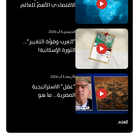
الاقتصادي الأهمّ للعالم
العربي؟
الخميس 6 آب 2026
"العرب وقوّة التغيير"...
الثورة الإسكانية!
الأربعاء 5 آب 2026
"عقل" الاستراتيجية
المصرية... ما هو
"الأوكتاغون"؟
المزيد