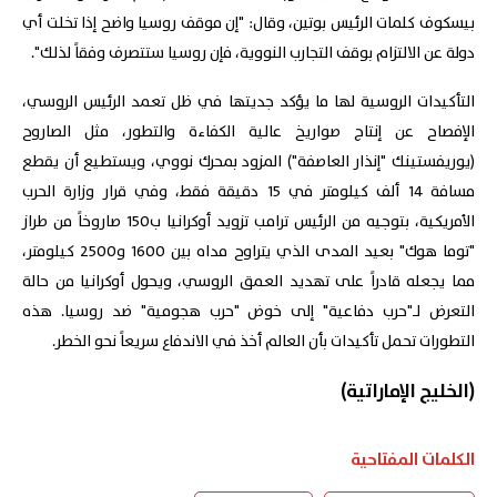
بيسكوف كلمات الرئيس بوتين، وقال: "إن موقف روسيا واضح إذا تخلت أي
دولة عن الالتزام بوقف التجارب النووية، فإن روسيا ستتصرف وفقاً لذلك".
التأكيدات الروسية لها ما يؤكد جديتها في ظل تعمد الرئيس الروسي،
الإفصاح عن إنتاج صواريخ عالية الكفاءة والتطور، مثل الصاروح
(يوريفستينك "إنذار العاصفة") المزود بمحرك نووي، ويستطيع أن يقطع
مسافة 14 ألف كيلومتر في 15 دقيقة فقط، وفي قرار وزارة الحرب
الأمريكية، بتوجيه من الرئيس ترامب تزويد أوكرانيا ب150 صاروخاً من طراز
"توما هوك" بعيد المدى الذي يتراوح مداه بين 1600 و2500 كيلومتر،
مما يجعله قادراً على تهديد العمق الروسي، ويحول أوكرانيا من حالة
التعرض لـ"حرب دفاعية" إلى خوض "حرب هجومية" ضد روسيا. هذه
التطورات تحمل تأكيدات بأن العالم أخذ في الاندفاع سريعاً نحو الخطر.
(الخليج الإماراتية)
الكلمات المفتاحية