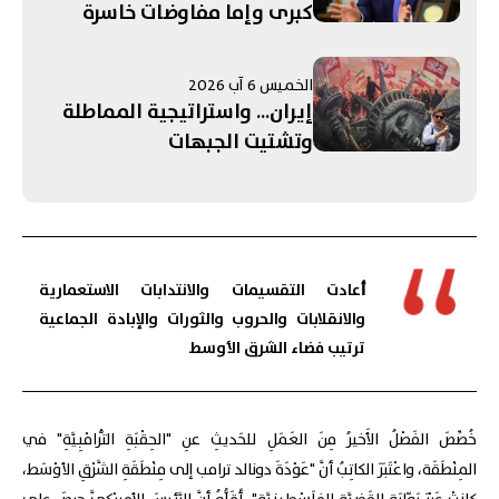
كبرى وإما مفاوضات خاسرة
الخميس 6 آب 2026
إيران... واستراتيجية المماطلة
وتشتيت الجبهات
أ
عادت التقسيمات والانتدابات الاستعمارية
والانقلابات والحروب والثورات والإبادة الجماعية
ترتيب فضاء الشرق الأوسط
خُصِّصَ الفَصْلُ الأَخيرُ مِنَ العَمَلِ للحَديثِ عنِ "الحِقْبَةِ التّْرامْبِيَّةِ" في
المِنْطَقَة، واعْتَبَرَ الكاتِبُ أنَّ "عَوْدَةَ دونالد ترامب إلى مِنْطَقَةِ الشَّرْقِ الأوْسَط،