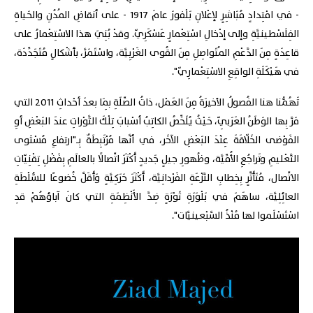
- في امْتِدادٍ مُبَاشِرٍ لإعْلانِ بَلْفورَ عامَ 1917 - على أنقاضِ المُدُنِ والحَياةِ
الفِلَسْطينيَّةِ وإلى إدْخالِ اسْتِعْمارٍ عَسْكَرِيّ. وقدْ بُنِيَ هذا الاسْتِعْمارُ على
قاعِدَةٍ مِنَ الدَّعْمِ المُتَواصِلِ مِنَ القُوى الغَرْبِيَّة، واسْتَمَرَّ، بأشْكالٍ مُتَجَدِّدَة،
في هَيْكَلَةِ الواقِعِ الاسْتِعْمارِيّ".
تَهُمُّنا هنا الفُصولُ الأخيرَةُ مِنَ العَمْل، ذاتُ الصِّلَةِ بِمَا بعدَ أحْداثِ 2011 التي
مَرَّ بِها الوَطَنُ العَرَبِيّ، حَيْثُ يُلَخِّصُ الكاتِبُ أسْبابَ تِلْكَ الثَّوْراتِ عندَ البَعْضِ أوِ
الفَوْضى الخَلّاقَةَ عِنْدَ البَعْضِ الآخَر، في أنَّها مُرْتَبِطَةٌ بِـ"ارتفاعِ مُسْتَوى
التَّعْليمِ وتَراجُعِ الأُمِّيَّة، وظُهورِ جيلٍ جَديدٍ أَكْثَرَ اتِّصالًا بالعالَمِ بِفَضْلِ تِقْنِيّاتِ
الاتِّصال، مُتَأَثِّرٍ بِخِطابِ النَّزْعَةِ الفَرْدانِيَّة، أَكْثَرَ حَرَكِيَّةٍ وَأَقَلَّ خُضوعًا للسُّلْطَةِ
العائِلِيَّة، ساهَمَ في بَلْوَرَةِ ثَوْرَةٍ ضِدَّ الأَنْظِمَةِ التي كانَ آباؤهُمْ قدِ
اسْتَسْلَموا لها مُنْذُ السَّبْعينيَّات".