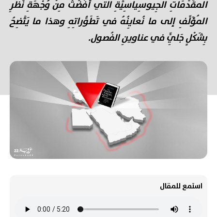
المُقَدِّمَاتِ الجِيوسِياسِيَّةِ التي أَفْضَتْ مِنْ وُجْهَةِ نَظَرِ
المُؤَلِّفِ إلى ما نُعايِنُهُ في تَطَوُّراتِهِ وهذا ما يَتَّضِحُ
بِشَكْلٍ جَلِيٍّ في عناوينِ الفُصول.
استمع للمقال