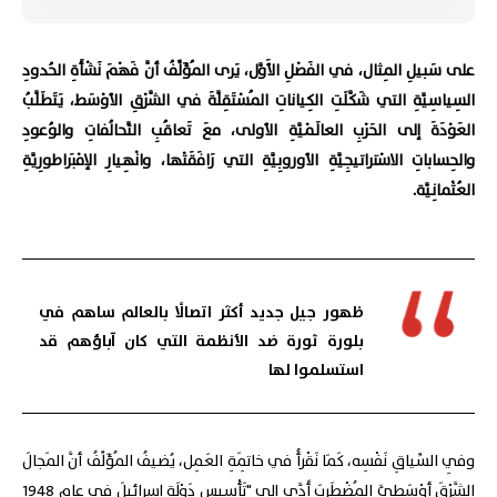
على سَبيلِ المِثال، في الفَصْلِ الأَوَّل، يَرى المُؤَلِّفُ أنَّ فَهْمَ نَشْأَةِ الحُدودِ
السِياسِيَّةِ التي شَكَّلَتِ الكِياناتِ المُسْتَقِلَّةَ في الشَّرْقِ الأوْسَط، يَتَطَلَّبُ
العَوْدَةَ إلى الحَرْبِ العالَمْيَّةِ الأولى، معَ تَعاقُبِ التَّحالُفاتِ والوُعودِ
والحِساباتِ الاسْتراتيجِيَّةِ الأوروبِيَّةِ التي رَافَقَتْها، وانْهِيارِ الإمْبَراطورِيَّةِ
العُثْمانِيَّة.
ظهور جيل جديد أكثر اتصالًا بالعالم ساهم في
بلورة ثورة ضد الأنظمة التي كان آباؤهم قد
استسلموا لها
وفِي السِّياقِ نَفْسِه، كَمَا نَقْرأُ في خاتِمَةِ العَمِل، يُضيفُ المُؤَلِّفُ أنَّ المَجالَ
الشَّرْقَ أوْسَطِيَّ المُضْطَرِبَ أَدَّى إلى "تَأْسيسِ دَوْلَةِ إسرائيلَ في عامِ 1948