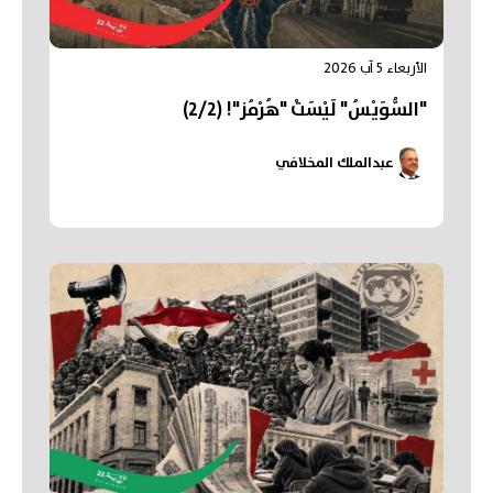
الأربعاء 5 آب 2026
"السُّوَيْسُ" لَيْسَتْ "هُرْمُز"! (2/2)
عبدالملك المخلافي