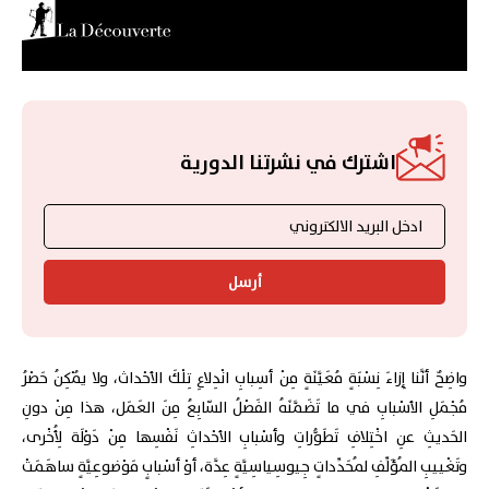
اشترك في نشرتنا الدورية
أرسل
واضِحٌ أنَّنا إِزاءَ نِسْبَةٍ مُعَيَّنَةٍ مِنْ أسِبابِ انْدِلاعِ تِلْكَ الأحْداث، ولا يُمْكِنُ حَصْرُ
مُجْمَلِ الأسْبابِ في ما تَضَمَّنَهُ الفَصْلُ السّابِعُ مِنَ العَمَل، هذا مِنْ دونِ
الحَديثِ عنِ اخْتِلافِ تَطَوُّراتِ وأسْبابِ الأحْداثِ نَفْسِها مِنْ دَوْلَة لِأُخْرى،
وتَغْييبِ المُؤَلِّفِ لمُحَدِّداتٍ جِيوسِياسِيَّةٍ عِدَّة، أوْ أسْبابٍ مَوْضوعِيَّةٍ ساهَمَتْ