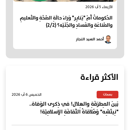
الأربعاء 5 آب 2026
الحُكوماتُ أَمْ "يَنايِر" وَراءَ حالَةِ الصِّحَّةِ والتَّعليمِ
والصِّناعَةِ والفَسادِ والجُنَيْه؟ (2/2)
أحمد السيد النجار
الأكثر قراءة
الخميس 6 آب 2026
بصمات
بَينَ المِطرَقَةِ والهِلال! في ذِكرى الوَفاة..
"نِيتْشِه" وَمُلاقاةُ الثَّقافَةِ الإسلامِيَّة!