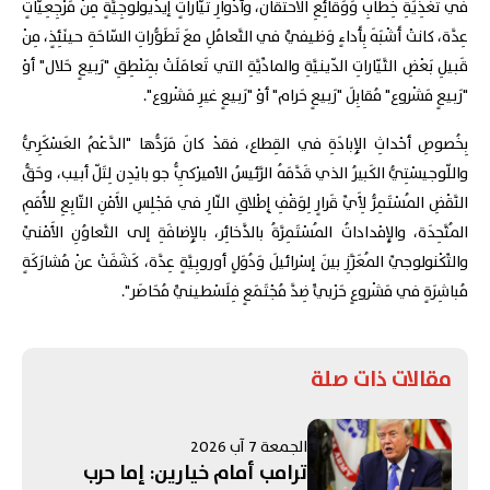
في تَغْذِيَةِ خِطابِ وَوَقائِعِ الاحتقان، وأدْوارِ تَيّاراتٍ إيدْيولوجِيَّةٍ مِنْ مَرْجِعِيّاتٍ
عِدَّة، كانتْ أَشْبَهَ بِأَداءٍ وَظيفيٍّ في التَّعامُلِ معَ تَطَوُّراتِ السّاحَةِ حينَئِذٍ، مِنْ
قَبيلِ بَعْضِ التَّيّاراتِ الدّينيَّةِ والمادِّيَّةِ التي تَعامَلَتْ بِمَنْطِقِ "رَبيعٍ حَلال" أوْ
"رَبيعٍ مَشْروع" مُقابِلَ "رَبيعٍ حَرام" أوْ "رَبيعٍ غيرِ مَشْروع".
بِخُصوصِ أحْداثِ الإِبادَةِ في القِطاع، فقدْ كانَ مَرَدُّها "الدَّعْمُ العَسْكَرِيُّ
واللّوجيسْتِيُّ الكَبيرُ الذي قَدَّمَهُ الرَّئيسُ الأميرْكِيُّ جو بايْدِن لِتَلّ أبيب، وحَقُّ
النَّقْضِ المُسْتَمِرُّ لِأَيِّ قَرارٍ لِوَقْفِ إِطْلاقِ النّارِ في مَجْلِسِ الأَمْنِ التّابِعِ للأُمَمِ
المُتَّحِدَة، والإِمْداداتُ المُسْتَمِرَّةُ بالذَّخائِر، بالإِضافَةِ إلى التَّعاوُنِ الأَمْنيِّ
والتِّكْنولوجيِّ المُعَزَّزِ بينَ إسْرائيلَ وَدُوَلٍ أوروبِيَّةٍ عِدَّة، كَشَفَتْ عنْ مُشارَكَةٍ
مُباشِرَةٍ في مَشْروعٍ حَرْبيٍّ ضِدَّ مُجْتَمَعٍ فِلَسْطينيٍّ مُحَاصَر".
مقالات ذات صلة
الجمعة 7 آب 2026
ترامب أمام خيارين: إما حرب