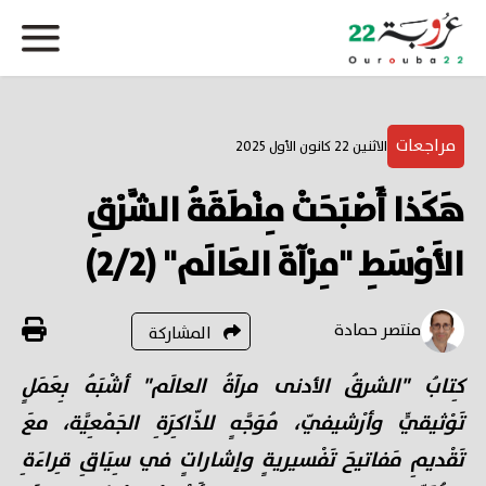
مراجعات
الاثنين 22 كانون الأول 2025
هَكَذا أَصْبَحَتْ مِنْطَقَةُ الشَّرْقِ
الأَوْسَطِ "مِرْآةَ العَالَم" (2/2)
منتصر حمادة
المشاركة
كِتابُ
"الشرقُ الأدنى مرآةُ العالَم"
أشْبَهُ بِعَمَلٍ
تَوْثيقيٍّ وأرْشيفيّ، مُوَجَّهٍ للذّاكِرَةِ الجَمْعِيَّة، معَ
تَقْديمِ مَفاتيحَ تَفْسيريةٍ وإشاراتٍ في سِيَاقِ قِراءَةِ