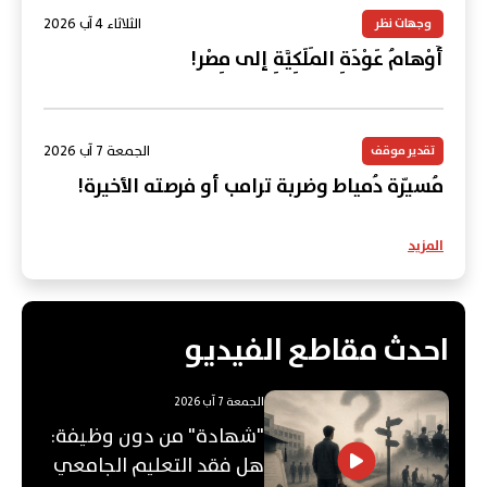
الثلاثاء 4 آب 2026
وجهات نظر
أَوْهامُ عَوْدَةِ المَلَكِيَّةِ إلى مِصْر!
الجمعة 7 آب 2026
تقدير موقف
مُسيّرة دُمياط وضربة ترامب أو فرصته الأخيرة!
المزيد
احدث مقاطع الفيديو
الجمعة 7 آب 2026
"شهادة" من دون وظيفة:
هل فقد التعليم الجامعي