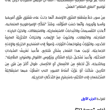
كانتْ عَبْرَ بَوّابَةِ القَضِيَّةِ الفِلَسْطينيَّة"، أَقَلُّهُ أنَّ الرَّئيسَ الأميرْكيَّ حرصَ على
تَوْقيعِ "اتفاقِ السَّلامِ" الهَشّ.
مِنْ سوءِ حَظِّ مِنْطَقَةِ الشَّرْقِ الأوْسَط، أنَّها جاءَتْ على مُفْتَرَقِ طُرُقِ أفريقيا
وآسيا وأوروبا، وأنَّها حَسَبَ المُؤَلِّف، ومُنْذُ "تَفَكُّكِ الإمبراطوريةِ العثمانية،
أ
عادَتِ التَّقْسيماتُ والانْتِداباتُ الاسْتِعْمارِيَّة، والاسْتِقلالات، والحَرْبُ البارِدَة -
السّاخِنَة، والانْقِلابات، والحُروبُ ضِدَّ الإِرْهاب، والحَرَكاتُ التَّحَرُّرِيَّةُ العابِرَةُ
للحُدود، والثَّوْراتُ ومُواجَهاتُ الثَّوْرات، وُصولًا إلى المَشاريعِ الحَرْبِيَّةِ والإِبادَةِ
الجَماعِيّة، تَرْتيبَ هذا الفَضاءِ بِشَكْلٍ مُتَتابِع، فأُعيدَ تَعْريفُ السِّياداتِ
المَحَلِّيَّة، وأُعيدَ
تَشْكيلُ حَرَكَةِ السُّكّانِ ورُؤوسِ الأمْوالِ والمَوارِدِ الطّاقِيَّة".
وبالنَّتيجَة، كُلُّ لَحْظَةٍ مِنَ الانْفِصالِ أوِ الانْكِسار، طَوالَ أَكْثرََ مِنْ قَرْنٍ مِنَ
التّاريخ، شَكَّلَتْ أوْ عَزَّزَتْ أنْماطَ القيودِ التي اضْطُرَّتْ فيها اسْتِقْلالِيَّةُ
المُجْتَمَعاتِ إلى التَّكَيُّفِ باسْتِمْرارٍ معَ التَّدَخُّلاتِ الخارِجِيَّة.
لقراءة
الجزء الأول