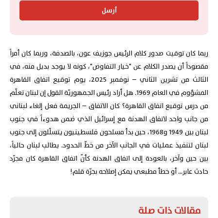
أرسل
ربما كان توقيت صدور كلام الرئيس جوزيف عون، بالصدفة، وربما كان أمراً
مقصوداً أن يصدر الكلام عن "خيار التفاوض"، كونه لا يوجد بديل منه، في
الثالث من تشرين الثاني – نوفمبر 2025، يوم توقيع اتفاق القاهرة
المشؤوم في العام 1969. هل أراد رئيس الجمهوريّة القول إن لبنان تعلّم
من درس توقيع اتفاق القاهرة؟ كان الاتفاق – الجريمة فعل إلغاء لبناني
من جانب واحد لاتفاق الهدنة مع إسرائيل الذي ضمن هدوءاً في جنوب
لبنان بين 1949 و1968، حين بدأ مسلحون فلسطينيون يتسلّلون إلى جنوب
لبنان لتنفيذ عمليات في الجانب الآخر من خطّ الحدود. يطالب لبنان حالياً،
بين حين وآخر، بالعودة إلى اتفاق الهدنة كأنّ اتفاق القاهرة كان مجرّد
حادث عابر... أو خطأ مطبعي يمكن إصلاحه بجرّة قلم!
مقالات ذات صلة