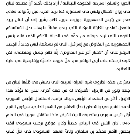
الحرب والسلم استردته الحكومة اللبنانية". أراد بذلك تأكيد أنّ مصلحة لبنان
في زوال الاحتلال وليس في استمراره كما يريد الحزب. قبل ردّ نواف سلام،
صدر عن رئيس الجمهورية جوزيف عون، كلام يشير إلى أن لبنان يريد
بالفعل تفادي الكارثة المركبة التي يبدو مقبلاً عليها... بدل الاستسلام
للقوى التي تريد حرمانه من حقّه في الحياة. الكلام الذي قاله رئيس
الجمهورية عن التفاوض مع إسرائيل، التي لم يسمّها، ليس جديداً. الجديد
التركيز على أن "لاخيار آخر غير التفاوض". إنّّه كلام جميل ومنطقي، لكن
كيف ترجمته على أرض الواقع في ظلّ ظروف داخليّة وإقليمية في غاية
التعقيد.
يعبّر عن هذه الظروف شبه العزلة العربية التي يعيش في ظلّها لبنان من
جهة ونوع من الازدراء الأميركي له من جهة أخرى. ليس ما يؤكّد هذا
الازدراء أكثر من استعداد الرئيس دونالد ترامب، لاستقبال الرئيس السوري
أحمد الشرع في واشنطن (غداً) العاشر من الشهر الجاري. سيكون الشرع
أوّل رئيس سوري يستضيفه البيت الأبيض منذ استقلال سوريا في العام
1946. كان الشرع في الرياض حديثاً وكان موضع ترحيب سعودي لافت
بحضور الأمير محمّد بن سلمان، وليّ العهد السعودي في ظلّ غياب