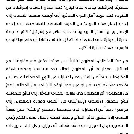
عسكريّة إسرائيلية جديدة على لبنان؟ كيف ضمان انسحاب إسرائيلي من
الجنوب؟ كيف عودة أهل القرى المدمّرة إلى أرضهم تمهيداً للسعي إلى
إعادة إعمار هذه القرى؟ من الطرف المستعد للمساهمة في إعادة
الإعمار بوجود سلاح الحزب وفي غياب سلام مع إسرائيل؟ لا توجد جهة
عربيّة أو دوليّة على استعداد لذلك. كل ما تبقى نشاط ذو طابع فولكلوري
تقوم به جهات لبنانيّة لا أكثر...
من هذا المنطلق، المطروح لبنانياً ليس مجرّد الدخول في مفاوضات مع
إسرائيل، مقدار ما أن المطروح إعطاء بعد سياسي ومعنى لهذه
المفاوضات بعيداً عن الشكل وعن اعتبارات من النوع المضحك المبكي عن
تفادي مشاركة أي سفير أو وزير في الوفد اللبناني. هل المظاهر أهمّ
من المضمون أم المطلوب في نهاية المطاف التوصّل إلى نتائج ملموسة
تتوّج بتحقيق الانسحاب الإسرائيلي من الجنوب وعودة المهجرين إلى
قراهم؟ بعيداً عن الاعتبارات التي يسميها بعضهم "وطنيّة"، يظل مهمّاً
السعي إلى تحقيق نتائج. النتائج وحدها كفيلة بإعطاء معنى لكلام رئيس
الجمهورية بدل الدوران في حلقة مقفلة. إنّه دوران يجعل البلد يدور على
نفسه.