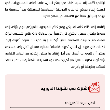
لبناني لافت. إنّه سبب كاف كي يفكّر لبنان، على أعلى المستويات، في
كيفية إيجاد موقع له على الخريطة السياسيّة للمنطقة بدءاً بمعرفة ما
تريده إسرائيل فعلاً غير الانتهاء من سلاح الحزب.
إضافة إلى ذلك كلّه، لم يكن وقع كلام المبعوث الأميركي توم برّاك، إلى
سوريا ولبنان سهل الابتلاع. كان تعبيراً عن معاناة ذات طابع شخصي لبرّاك
نفسه مع طبيعة المهمة التي أوكلت إليه في بلد تعود أصوله إليه.
كذلك، كان قوله إن لبنان "دولة فاشلة" بمثابة فقدان أمل بأي مسعى
يمكن أن تقوم به أميركا من أجل إنقاذ ما يمكن إنقاذه من لبنان. اكتشف
برّاك أن لا تجاوب لبنانياً مع أي إصلاحات ولا استيعاب لأهمّية نزع "حزب الله"
لسلاحه بطريقة أو بأخرى.
اشترك في نشرتنا الدورية