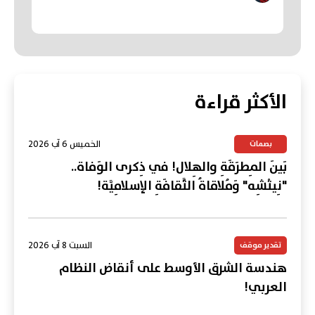
الأكثر قراءة
الخميس 6 آب 2026
بصمات
بَينَ المِطرَقَةِ والهِلال! في ذِكرى الوَفاة..
"نِيتْشِه" وَمُلاقاةُ الثَّقافَةِ الإسلامِيَّة!
السبت 8 آب 2026
تقدير موقف
هندسة الشرق الأوسط على أنقاض النظام
العربي!