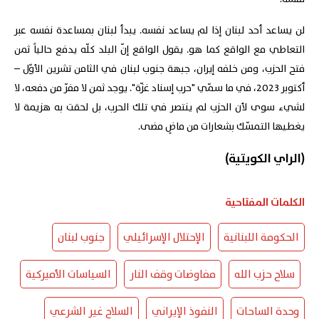
لن يساعد أحد لبنان إذا لم يساعد نفسه. يبدأ لبنان بمساعدة نفسه عبر
التعاطي مع الواقع كما هو. يقول الواقع إنّ البلد كلّه يدفع حالياً ثمن
فتح الحزب، ومن خلفه إيران، جبهة جنوب لبنان في الثامن تشرين الأوّل –
أكتوبر 2023، في ما سمّي "حرب إسناد غزّة". يوجد ثمن لا مفرّ من دفعه، لا
لشيء سوى لأن الحزب لم ينتصر في تلك الحرب، بل لحقت به هزيمة لا
يغطيها التمسّك بشعارات من ماضٍ مضى.
(الراي الكويتية)
الكلمات المفتاحية
الحكومة اللبنانية
الإحتلال الإسرائيلي
جنوب لبنان
سلاح حزب الله
مفاوضات وقف النار
السياسات الأميركية
وحدة الساحات
النفوذ الإيراني
السلاح غير الشرعي