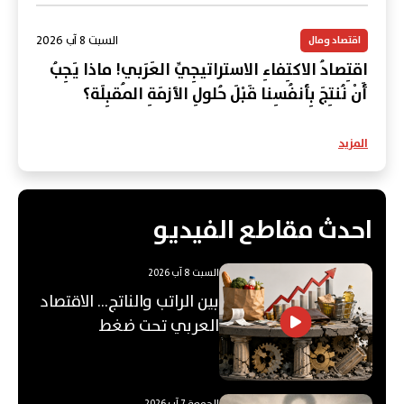
السبت 8 آب 2026
اقتصاد ومال
اقتِصادُ الاكتِفاءِ الاستراتيجِيِّ العَرَبي! ماذا يَجِبُ
أَنْ نُنتِجَ بِأنفُسِنا قَبْلَ حُلولِ الأزمَةِ المُقبِلَة؟
المزيد
احدث مقاطع الفيديو
السبت 8 آب 2026
بين الراتب والناتج… الاقتصاد
العربي تحت ضغط
"الفجوة"!