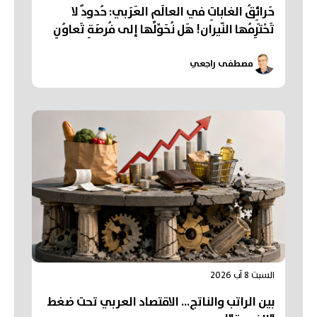
حَرائِقُ الغاباتِ في العالَمِ العَرَبي: حُدودٌ لا
تَحْتَرِمُها النّيران! هَل نُحَوِّلُها إلى فُرصَةِ تَعاوُنٍ
عَرَبي؟
مصطفى راجعي
السبت 8 آب 2026
بين الراتب والناتج… الاقتصاد العربي تحت ضغط