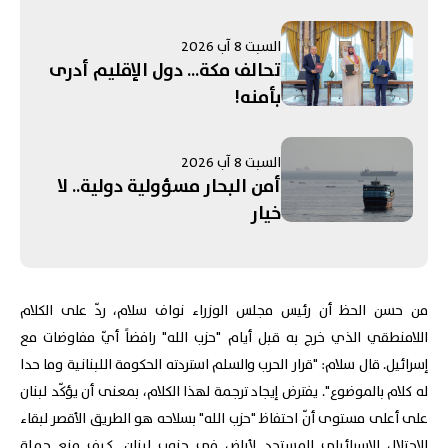
السبت 8 آب 2026
تحالف مكة... دول الإقليم أدرى
بأمنه!
السبت 8 آب 2026
أمن البحار مسؤولية دولية.. لا
خيار
من حسن الحظ أن رئيس مجلس الوزراء نواف سلام، ردّ على الكلام
اللامنطقي الذي خرج به قبل أيام "حزب الله" رافضاً أيّ مفاوضات مع
إسرائيل. قال سلام: "قرار الحرب والسلم استردته الحكومة اللبنانية وما حدا
له كلام بالموضوع". يفترض إيجاد ترجمة لهذا الكلام، بمعنى أن يؤكّد لبنان
على أعلى مستوى أنّ احتفاظ "حزب الله" بسلاحه هو الطريق الأقصر لبقاء
الاحتلال الإسرائيلي المستجد لأراضٍ في جنوب لبنان. كيف منع حملة