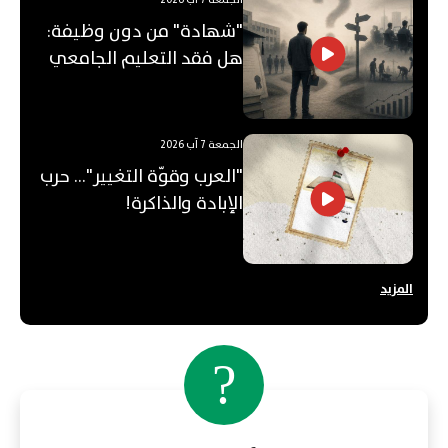
الجمعة 7 آب 2026
"شهادة" من دون وظيفة:
هل فقد التعليم الجامعي
قيمته؟
الجمعة 7 آب 2026
"العرب وقوّة التغيير"... حرب
الإبادة والذاكرة!
المزيد
?