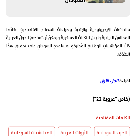
السودان
فالخلافاتُ الإيديولوجيةُ والإثنيةُ وصراعاتُ المصالحِ الاقتصاديةِ مكانُها
المجالسُ النيابيةُ وليسَ الثكناتُ العسكريةُ ويمكنُ أن تساهمَ الدولُ العربيةُ
ذاتُ المؤسّساتِ الوطنيةِ المُحترفةِ بمساعدةِ السودانِ على تحقيقِ هَذَا
الهَدَف.
لقراءة
الجزء الأول
(خاص "عروبة 22")
الكلمات المفتاحية
الحرب السودانية
الثروات العربية
الميليشيات السودانية