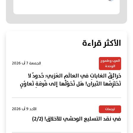
الأكثر قراءة
العرب وطموح
الجمعة 7 آب 2026
الوحدة
حَرائِقُ الغاباتِ في العالَمِ العَرَبي: حُدودٌ لا
تَحْتَرِمُها النّيران! هَل نُحَوِّلُها إلى فُرصَةِ تَعاوُنٍ
عَرَبي؟
الأحد 9 آب 2026
ترجمات
في نقد التسليع الوحشي للأخلاق! (2/2)