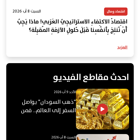
السبت 8 آب 2026
اقتصاد ومال
اقتِصادُ الاكتِفاءِ الاستراتيجِيِّ العَرَبي! ماذا يَجِبُ
أَنْ نُنتِجَ بِأنفُسِنا قَبْلَ حُلولِ الأزمَةِ المُقبِلَة؟
المزيد
احدث مقاطع الفيديو
الأحد 9 آب 2026
"ذهب السودان" يواصل
السفر إلى العالم.. فمن
يشتريه؟
السبت 8 آب 2026