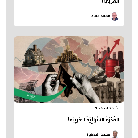
العربي!
محمد حماد
الأحد 9 آب 2026
القُدْرَةُ الشِّرائِيَّةُ العَرَبِيَّة!
محمد المعزوز