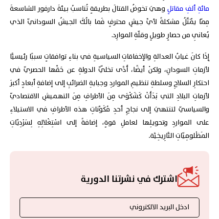
مائةِ ألفِ مقاتل
وهيَ تخوضُ القتالَ بطريقةٍ تُناسبُ بيئةَ دارفور الشاسعةَ
مِمّا يُمَثّلُ مشكلةً لأيِّ جيشٍ محترفٍ فَما بالُكَ الجيشُ السودانيّ الذي
يُعانِي من حصارٍ طويلٍ وقلّةِ الموارِد.
إِذَا كانَ غيابُ العدالةِ والإخفاقاتِ السياسيةِ في بناءِ توافقاتٍ سببًا رئيسيًّا
لأزماتِ السودانِ، ولكنْ أيضًا، أَدَّى تخلّيّ الدولةِ عن حَقِّها الحصريّ في
احتكارِ السلاحِ وسلطةِ تنظيمِ المواردِ وجبايةِ الضرائبِ إلى إضافةِ أبعادٍ أكبرَ
لأزماتِ البلادِ التي بَدَأَتْ كَشَكْوَى مِنَ الأطرافِ مِنَ التهميشِ الاقتصاديّ
والسياسيّ لتنتهيَ إلى نجاحِ أحدِ مُكَوِّناتِ هذه الأطرافِ في الاستيلاءِ
على المواردِ وتحويلِها لعاملِ قوةٍ، إضافةً إلى اسْتِغْلالِهِ لِسَرْدِيّاتِ
المَظْلومِيّاتِ التَّارِيخِيَّة.
اشترك في نشرتنا الدورية