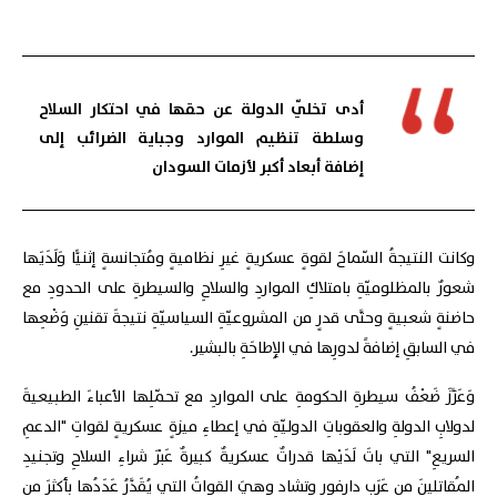
أدى تخلّي الدولة عن حقها في احتكار السلاح
وسلطة تنظيم الموارد وجباية الضرائب إلى
إضافة أبعاد أكبر لأزمات السودان
وكانت النتيجةُ السّماحَ لقوةٍ عسكريةٍ غيرِ نظاميةٍ ومُتجانسةٍ إثنيًّا وَلَدَيَها
شعورٌ بالمظلوميّةِ بامتلاكِ المواردِ والسلاحِ والسيطرةِ على الحدودِ مع
حاضنةٍ شعبيةٍ وحتَّى قدرٍ من المشروعيّةِ السياسيّةِ نتيجةَ تقنينِ وَضْعِها
في السابقِ إضافةً لدورِها في الإِطاحَةِ بالبشير.
وَعَزَّزَ ضَعْفُ سيطرةِ الحكومةِ على المواردِ مع تحمّلِها الأعباءَ الطبيعيةَ
لدولابِ الدولةِ والعقوباتِ الدوليّةِ في إعطاءِ ميزةٍ عسكريةٍ لقواتِ "الدعمِ
السريعِ" التي باتَ لَدَيْها قدراتٌ عسكريةٌ كبيرةٌ عَبْرَ شراءِ السلاحِ وتجنيدِ
المُقاتلينَ من عَرَبِ دارفور وتشاد وهيَ القواتُ التي يُقَدَّرُ عَدَدُها بأكثرَ من