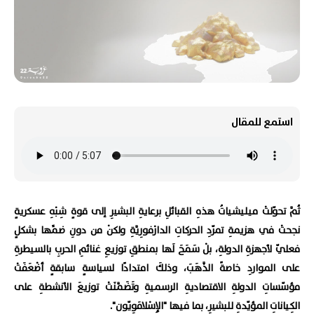
استمع للمقال
ثُمَّ تحوّلتْ ميليشياتُ هذهِ القبائلِ برعايةِ البشيرِ إلى قوةٍ شِبْهِ عسكريةٍ
نجحتْ في هزيمةِ تمرّدِ الحركاتِ الدارْفورِيَّةِ ولكنْ من دونِ ضمِّها بشكلٍ
فعليّ لأجهزةِ الدولةِ، بلْ سَمَحَ لَها بمنطقِ توزيعِ غنائمِ الحربِ بالسيطرةِ
على المواردِ خاصةً الذَّهَبَ، وذلكَ امتدادًا لسياسةٍ سابقةٍ أضْعَفَتْ
مؤسّساتِ الدولةِ الاقتصاديةِ الرسميةِ وتَضَمَّنَتْ توزيعَ الأنشطةِ على
الكِياناتِ المؤيّدةِ للبشيرِ، بما فيها "الإِسْلامَوِيّون".