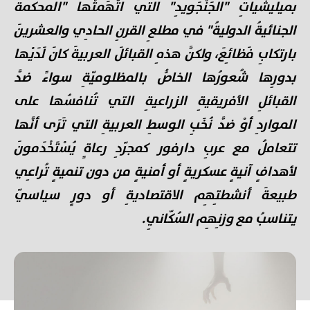
بميليشياتِ "الجَنْجَويدِ" التي اتَّهَمتْها "المحكمةُ
الجنائيةُ الدوليةُ" في مطلعِ القرنِ الحادِي والعشرينَ
بارتكابِ فَظائِعَ، ولكنَّ هذهِ القبائلَ العربيةَ كانَ لَدَيْها
بدورِها شُعورُها الخاصُّ بالمظلوميّةِ سواءً ضدَّ
القبائلِ الأفريقيةِ الزراعيةِ التي تُنافسُها على
المواردِ أوْ ضدَّ نُخَبِ الوسطِ العربيةِ التي تَرَى أنَّها
تتعاملُ مع عربِ دارفور كمجرّدِ رعاةٍ يُسْتَخْدَمونَ
لأهدافٍ آنيةٍ عسكريةٍ أو أمنيةٍ من دون تنميةٍ تُراعِي
طبيعةَ أنشطتِهِم الاقتصاديةِ أو دورٍ سياسيّ
يتناسبُ مع وزنِهِم السُكّانِي.