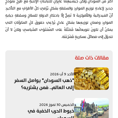
أكثرَ من السودانِ ولكنَّ جيشَيْهِما عابِرانِ للتبايُناتِ الإثنيةِ مع طرحِ نموذجٍ
جديدٍ لإعادةِ توزيعِ المواردِ والسلطةِ بشكلٍ يُرْضِي كلَّ الأطرافِ مع التأكيدِ
أنَّ الفيدراليةَ واللّامركزيةَ لا تَصِحُّ إلّا باحتكارِ الدولةِ للسلاحِ وسلطةِ جبايةِ
المواردِ وضمانِ توزيعِها بشكلٍ عادلٍ يُراعِي حقوقَ كلَِ المكوّناتِ التي
يمكنُ أن تكونَ تنويعاتُها مُمَثَّلَةً على المُسْتَوَى السّياسِي ولكنْ لا أنْ
تتحوّلَ إلى فصائلَ عسكريةٍ مُشَرْعَنَة.
مقالات ذات صلة
الأحد 9 آب 2026
"ذهب السودان" يواصل السفر
إلى العالم.. فمن يشتريه؟
الخميس 30 تموز 2026
خيوط الحرب الخفية في