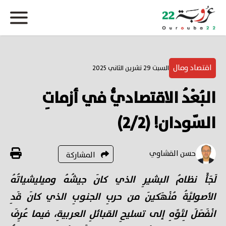
اقتصاد ومال
السبت 29 تشرين الثاني 2025
البُعْدُ الاقتصاديُّ في أزماتِ
السّودان! (2/2)
حسن القشاوي
المشاركة
لَجَأَ نظامُ البشيرِ الذي كانَ جيشُهُ وميليشياتُهُ
الأصوليَّةُ مُنْهَكينَ من حربِ الجنوبِ الذي كانَ قَدِ
انْفَصَلَ لِتَوِّهِ إلى تسليحِ القبائلِ العربيةِ، فيما عُرِفَ