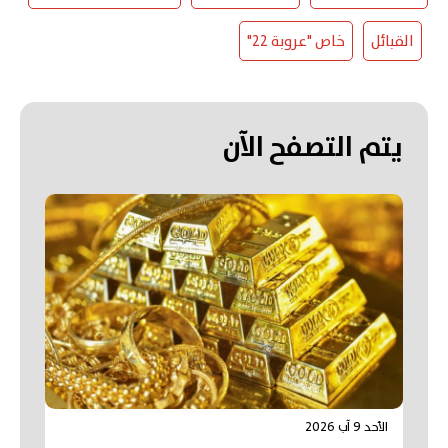
القبائل
خاص "عروبة 22"
يتم التصفح الآن
الأحد 9 آب 2026