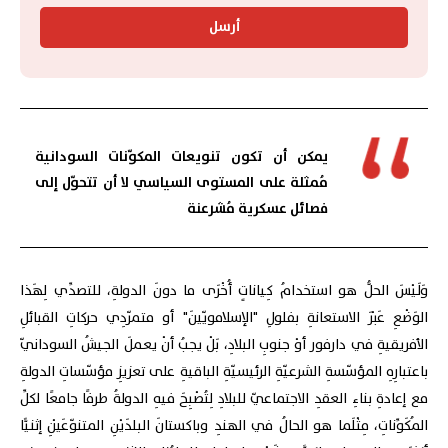
أرسل
يمكن أن تكون تنويعات المكوّنات السودانية
مُمثلة على المستوى السياسي لا أن تتحوّل إلى
فصائل عسكرية مُشرعنة
وَلَيْسَ الحلُّ هو استخدامُ كِياناتٍ أُخْرَى ما دونَ الدولةِ، للتصدِّي لِهَذا
الوَضْعِ عَبْرَ الاستعانةِ بفلولِ "الإسلامويّينَ" أو متمرّدِي حركاتِ القبائلِ
الأفريقيةِ في دارفور أوْ جنوبِ البلادِ، بَلْ يجبُ أنْ يعملَ الجيشُ السودانيّ
باعتبارِهِ المؤسّسةِ الشرعيّةِ الرئيسيّةِ الباقيةِ على تعزيزِ مؤسّساتِ الدولةِ
مع إعادةِ بناءِ العقدِ الاجتماعيّ للبلادِ لِتُصْبِحَ فيهِ الدولةُ طرفًا جامعًا لكلِّ
المُكَوِّناتِ، مِثْلَما هو الحالُ في الهندِ وباكستانَ البلدَيْنِ المتنوّعَيْنِ إثنيًّا