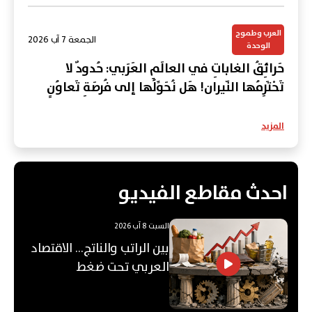
العرب وطموح
الجمعة 7 آب 2026
الوحدة
حَرائِقُ الغاباتِ في العالَمِ العَرَبي: حُدودٌ لا
تَحْتَرِمُها النّيران! هَل نُحَوِّلُها إلى فُرصَةِ تَعاوُنٍ
عَرَبي؟
المزيد
احدث مقاطع الفيديو
السبت 8 آب 2026
بين الراتب والناتج… الاقتصاد
العربي تحت ضغط
"الفجوة"!