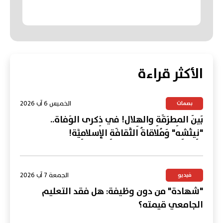
الأكثر قراءة
الخميس 6 آب 2026
بصمات
بَينَ المِطرَقَةِ والهِلال! في ذِكرى الوَفاة..
"نِيتْشِه" وَمُلاقاةُ الثَّقافَةِ الإسلامِيَّة!
الجمعة 7 آب 2026
فيديو
"شهادة" من دون وظيفة: هل فقد التعليم
الجامعي قيمته؟