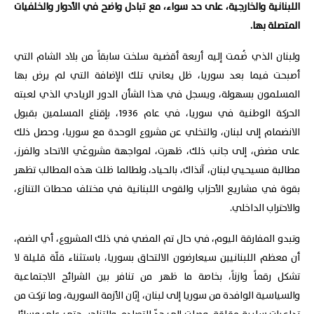
اللبنانية والخارجية، على حد سواء، مع تبادل واضح في الأدوار والخلفيات
المتصلة بها.
ولبنان الذي ضُمت إليه أربعة أقضية سلخت سابقاً من بلاد الشام التي
أصبحت فيما بعد سوريا، ظل يعاني تلك الإضافة التي لم يرض بها
المسلمون بسهولة، ويسجل في هذا الشأن الدور الريادي الذي لعبته
الحركة الوطنية في سوريا، في عام 1936، بإقناع المسلمين بقبول
الانضمام إلى لبنان، والتخلي عن مشروع الوحدة مع سوريا، وحصل ذلك
على مضض، إلى جانب ذلك، ظهرت، لمواجهة مشروعَي الاتحاد والفرز،
مطالبة مسيحيي لبنان، آنذاك، بالحياد، ولطالما ظلت هذه المطالب تظهر
بقوة في مشاريع الأحزاب والقوى اللبنانية في مختلف محطات التنازع،
والاحتراب الداخلي.
وتبدو المفارقة اليوم، في حال تم المضي في ذلك المشروع، أي الضم،
أن معظم اللبنانيين سيعارضون الالتحاق بسوريا، باستثناء قلّة قليلة لا
تشكل رقماً وازناً، بخاصة ما ظهر من تنافر بين الشرائح الاجتماعية
والسياسية الوافدة من سوريا إلى لبنان، إبّان الأزمة السورية، وما تركت من