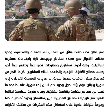
قبع لبنان تحت ضغط هائل من التهديدات، المعلنة والمضمرة، وفي
مختلف الأحوال هو مهدّد بمخاطر وجودية، تارة باجتياحات عسكرية
إسرائيلية، وتارة أخرى بمشاريع ومقترحات، تخبو حيناً وتظهر حيناً آخر،
بحسب مصالح الأطراف، الراعية والداعمة، لتلك المشاريع. آخر ما ظهر من
تصريحات يمكن الوقوف عندها بجدية، ما صرح به المبعوث الأمريكي إلى
سوريا ولبنان، توم برّاك، حول وجوب ضم لبنان إلى سوريا، على قاعدة ما
لهما من مظاهر حضارية وثقافية مشتركة، وهي مفردة سياسية لطالما
ظهرت في تاريخ العلاقة بين البلدين اللذين يتقاسمان وجوهاً متقاربة، كما
وجوهاً متباينة، علاوة على استغلال هذه المفردات من مختلف الأطراف