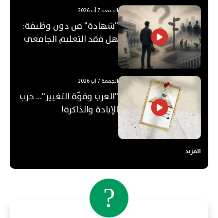
الجمعة 7 آب 2026
"شهادة" من دون وظيفة:
هل فقد التعليم الجامعي
قيمته؟
الجمعة 7 آب 2026
"العرب وقوّة التغيير"... حرب
الإبادة والذاكرة!
المزيد
?