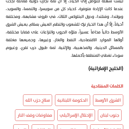
ليست سهلة للتوصل إلى الحياد، إلّا أن ثمّة تجارب دولية مماثلة نجحت
عندما كانت الإرادة متوفرة، كحياد كل من سويسرا، والنمسا، والسويد،
وبولندا، وفنلندا، ودول البنلوكس الثلاث، في ظروف مشابهة، ومختلفة
أحياناً، إلّا أن هذا الخيار ترك للشعوب والنظم العيش بسلام. يعيش الشرق
الأوسط حالياً مخاضاً عسيراً، ملؤه الحروب والنزاعات على قضايا مختلفة،
أولاها الموارد الاقتصادية، النفط والغاز، وغيرها، وجميعها مغلفة
بالمسائل الدينية، والمذهبية، والإثنية. ثمة طبول حرب تقرع، وغيوم
سوداء تغطي المنطقة بأكملها.
(الخليج الإماراتية)
الكلمات المفتاحية
الشرق الأوسط
الحكومة اللبنانية
سلاح حزب الله
جنوب لبنان
الإحتلال الإسرائيلي
مفاوضات وقف النار