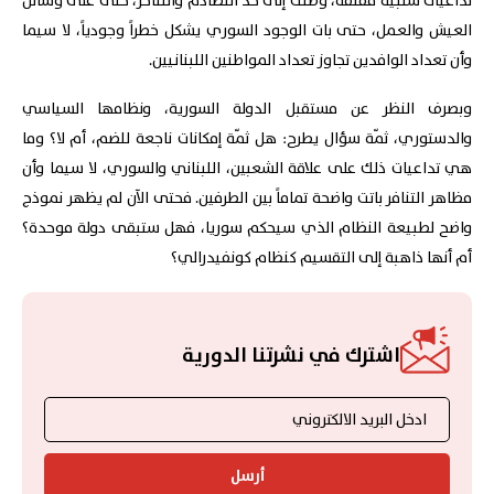
تداعيات سلبية مقلقة، وصلت إلى حدّ التصادم والتناحر، حتى على وسائل
العيش والعمل، حتى بات الوجود السوري يشكل خطراً وجودياً، لا سيما
وأن تعداد الوافدين تجاوز تعداد المواطنين اللبنانيين.
وبصرف النظر عن مستقبل الدولة السورية، ونظامها السياسي
والدستوري، ثمّة سؤال يطرح: هل ثمّة إمكانات ناجعة للضم، أم لا؟ وما
هي تداعيات ذلك على علاقة الشعبين، اللبناني والسوري، لا سيما وأن
مظاهر التنافر باتت واضحة تماماً بين الطرفين. فحتى الآن لم يظهر نموذج
واضح لطبيعة النظام الذي سيحكم سوريا، فهل ستبقى دولة موحدة؟
أم أنها ذاهبة إلى التقسيم كنظام كونفيدرالي؟
اشترك في نشرتنا الدورية
أرسل