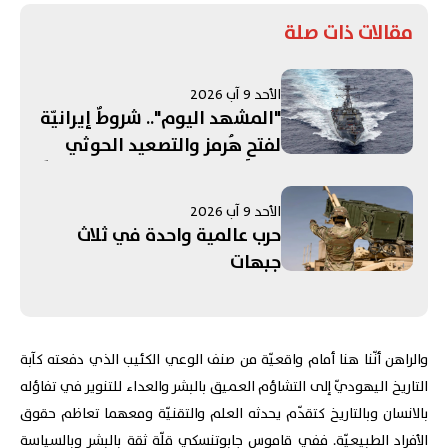
مقالات ذات صلة
الأحد 9 آب 2026
"المشهد اليوم".. شروطٌ إيرانيّة
لفتحِ هُرمز والتصعيد الحوثي
تحت المجهر! إسرائيل تعدّ خططًا
لزعزعة استقرار إيران...
الأحد 9 آب 2026
واستبعاد فرنسا من قائمةِ
حرب عالمية واحدة في ثلاث
الدول للتحقق من نزع سلاح "حزب
جبهات
الله"
والراهن أنّنا هنا أمام واقعيّة من صنف الوعي الكئيب الذي دفعته كآبة
التاريخ اليهوديّ إلى التشاؤم العميق بالبشر والعداء للتنوير في تفاؤله
بالانسان وبالتاريخ كتقدّم يحدثه العلم والتقنيّة ومعهما تعاظم حقوق
الأفراد الطبيعيّة. ففي قاموس جابوتنسكي قلّة ثقة بالبشر وبالسياسة