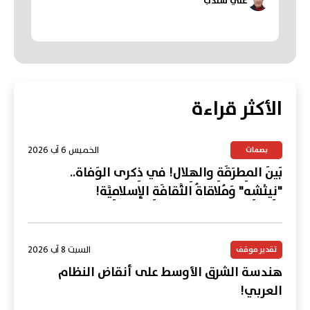
علي شندب
الأكثر قراءة
الخميس 6 آب 2026
بصمات
بَينَ المِطرَقَةِ والهِلال! في ذِكرى الوَفاة..
"نِيتْشِه" وَمُلاقاةُ الثَّقافَةِ الإسلامِيَّة!
السبت 8 آب 2026
تقدير موقف
هندسة الشرق الأوسط على أنقاض النظام
العربي!