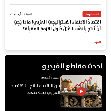
السبت 8 آب 2026
اقتصاد ومال
اقتِصادُ الاكتِفاءِ الاستراتيجِيِّ العَرَبي! ماذا يَجِبُ
أَنْ نُنتِجَ بِأنفُسِنا قَبْلَ حُلولِ الأزمَةِ المُقبِلَة؟
المزيد
احدث مقاطع الفيديو
السبت 8 آب 2026
بين الراتب والناتج… الاقتصاد
العربي تحت ضغط
"الفجوة"!