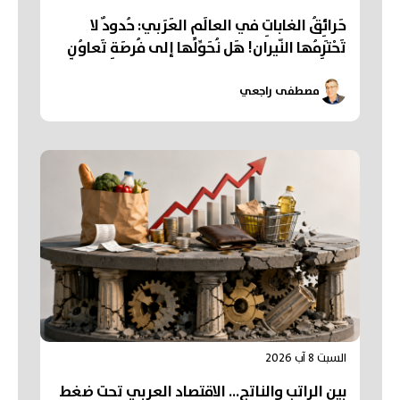
حَرائِقُ الغاباتِ في العالَمِ العَرَبي: حُدودٌ لا
تَحْتَرِمُها النّيران! هَل نُحَوِّلُها إلى فُرصَةِ تَعاوُنٍ
عَرَبي؟
مصطفى راجعي
السبت 8 آب 2026
بين الراتب والناتج… الاقتصاد العربي تحت ضغط