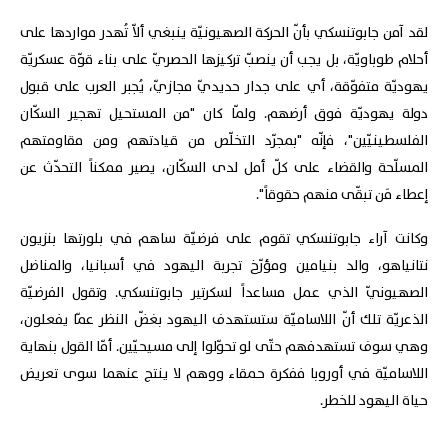
لقد آمن جابوتنسكي بأنّ الحركة الصهيونيّة ينبغي ألاّ تُهدر مواردها على
أحلام طوباويّة، بل يجب أن ينصبّ تركيزها الحصريّ على بناء قوّة عسكريّة
يهوديّة متفوّقة، أي على جدار حديديّ مجازيّ، يُجبر العرب على قبول
دولة يهوديّة فوق أرضهم. ولمّا كان "من المستحيل تهجير السكّان
الفلسطينيّين"، فإنّه "بمجرّد التخلّص من قيادتهم ومن مقاومتهم
المسلّحة والقضاء على كلّ أمل لدى السكّان، يصير ممكناً التحدّث عن
إعطاء مَن تبقّى منهم حقوقاً".
وكانت آراء جابوتنسكي تقوم على فرضيّة ساهم في بلورتها بنزيون
نتانياهو، والد بنيامين ومؤرّخ تجربة اليهود في أسبانيا، والمناضل
الصهيونيّ الذي عمل مساعداً لسكرتير جابوتنسكي. وتقول الفرضيّة
الذعريّة تلك أنّ اللاساميّة ستستهدف اليهود بغضّ النظر عمّا يفعلون،
وهي سوف تستهدفهم حتّى لو تحوّلوا إلى مسيحيّين. أمّا القول بنهاية
اللاساميّة في أوروبا ففكرة حمقاء ووهم لا ينتج عنهما سوى تعريض
حياة اليهود للخطر.