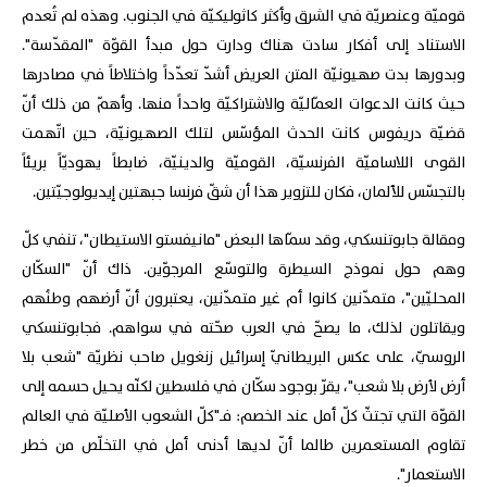
قوميّة وعنصريّة في الشرق وأكثر كاثوليكيّة في الجنوب. وهذه لم تُعدم
الاستناد إلى أفكار سادت هناك ودارت حول مبدأ القوّة "المقدّسة".
وبدورها بدت صهيونيّة المتن العريض أشدّ تعدّداً واختلاطاً في مصادرها
حيث كانت الدعوات العمّاليّة والاشتراكيّة واحداً منها. وأهمّ من ذلك أنّ
قضيّة دريفوس كانت الحدث المؤسّس لتلك الصهيونيّة، حين اتّهمت
القوى اللاساميّة الفرنسيّة، القوميّة والدينيّة، ضابطاً يهوديّاً بريئاً
بالتجسّس للألمان، فكان للتزوير هذا أن شقّ فرنسا جبهتين إيديولوجيّتين.
ومقالة جابوتنسكي، وقد سمّاها البعض "مانيفستو الاستيطان"، تنفي كلّ
وهم حول نموذج السيطرة والتوسّع المرجوّين. ذاك أنّ "السكّان
المحليّين"، متمدّنين كانوا أم غير متمدّنين، يعتبرون أنّ أرضهم وطنُهم
ويقاتلون لذلك، ما يصحّ في العرب صحّته في سواهم. فجابوتنسكي
الروسيّ، على عكس البريطانيّ إسرائيل زنغويل صاحب نظريّة "شعب بلا
أرض لأرض بلا شعب"، يقرّ بوجود سكّان في فلسطين لكنّه يحيل حسمه إلى
القوّة التي تجتثّ كلّ أمل عند الخصم: فـ"كلّ الشعوب الأصليّة في العالم
تقاوم المستعمرين طالما أنّ لديها أدنى أمل في التخلّص من خطر
الاستعمار".