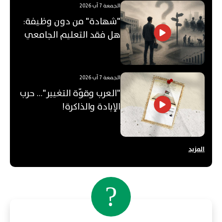
الجمعة 7 آب 2026
"شهادة" من دون وظيفة:
هل فقد التعليم الجامعي
قيمته؟
الجمعة 7 آب 2026
"العرب وقوّة التغيير"... حرب
الإبادة والذاكرة!
المزيد
?