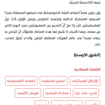
فيها الأكاديميّة البحريّة.
ولن يكون صعباً اكتشاف التركة الجابوتنسكيّة في نتنياهو المتمسّك بمبدأ
السيطرة العسكريّة الدائمة وكراهية التفاوض ورفض الإقرار بأيّ حقّ
للفلسطينيّين. لكنْ إذا صحّ أنّ التمييز بين الصهيونيّتين خسر اليوم الكثير
من معناه، وهذا لأسباب لا تتّسع لها هذه العجالة، فالمؤكّد أنّ التذكير به
يبقى مفيداً في عالم الهويّات المطلقة الراهن والذي يُصوّر كشيء
خالد.
(الشرق الأوسط)
الكلمات المفتاحية
الإحتلال الإسرائيلي
اليمين المتطرف
القضية الفلسطينية
الحرب على غزة
معاداة السامية
طوفان الأقصى