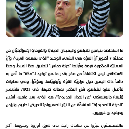
ما استخلصه بنيامين نتنياهو واليمينان الدينيّ والقوميّ الإسرائيليّان من
عمليّة 7 أكتوبر أنّ القوّة هي الشيء الوحيد "الذي يفهمه العرب"، وأنّ
العمليّة المذكورة فرصة وفّرتها "حركة حماس" لتطبيق هذا المبدأ. وهذا
الاستخلاص ليس اكتشافاً من صفر بقدر ما هو توكيد لـ"صحّة" ما آمن به
دائماً ذاك اليمين حول مركزيّة القوّة وأولويّتها. ومؤخّراً، وفي محاولات
لتأصيل نظرة نتنياهو، شاع التذكير بمقالة كتبها، في 1923، فلاديمير
(زئيف) جابوتنسكي "عن الجدار الحديديّ"، هو الذي، بعد عامين، أسّس
"الحركة التصحيحيّة" المنشقّة عن التيّار الصهيونيّ العريض لحاييم وايزمن
وديفيد بن غوريون.
فالتصحيحيّون عبّروا عن مناخات راجت في شرق أوروبا وجنوبها، أكثر