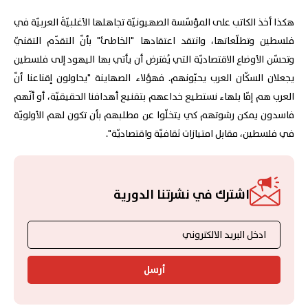
هكذا أخذ الكاتب على المؤسّسة الصهيونيّة تجاهلها الأغلبيّةَ العربيّة في
فلسطين وتطلّعاتها، وانتقد اعتقادها "الخاطئ" بأنّ التقدّم التقنيّ
وتحسّن الأوضاع الاقتصاديّة التي يُفترض أن يأتي بها اليهود إلى فلسطين
يجعلان السكّان العرب يحبّونهم. فهؤلاء الصهاينة "يحاولون إقناعنا أنّ
العرب هم إمّا بلهاء نستطيع خداعهم بتقنيع أهدافنا الحقيقيّة، أو أنّهم
فاسدون يمكن رشوتهم كي يتخلّوا عن مطلبهم بأن تكون لهم الأولويّة
في فلسطين، مقابل امتيازات ثقافيّة واقتصاديّة".
اشترك في نشرتنا الدورية
أرسل