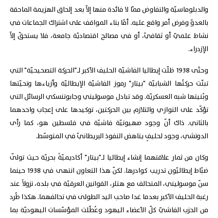
والدبلوماسيّة والتفاوض ممّا لا فائدة منها إلاّ بعد إلحاق الهزيمة الماحقة
بالعدوّ وفرض أمر واقع عليه. أمّا بناء المواقف على اشتراك الجماعات في
نشاط علميّ أو ثقافيّ، أو في مصالح اقتصاديّة جامعة، فلا يستحقّ إلاّ
الإزدراء.
وحتّى 1938 ظلّت إيطاليا الفاشيّة الحليف الأكبر لـ"الحركة التصحيحيّة" التي
تبنّت حركتُها الشبابيّة "بيتار" رموز الفاشيّة الإيطاليّة وأزياءها وتحيّتها
وبُنيتها شبه العسكريّة. وقد تبادل موسوليني وجابوتنسكي الرسائل التي
تؤكّد على التوازي والتلازم بين الحركتين، توكيدها على إعجاب واحدهما
بالثاني. ذاك أنّ وجود صهيونيّة فاشيّة في فلسطين هو، كما رأى
الدوتشي، وجود لحليفٍ يناهض النفوذ البريطانيّ في المتوسّط.
وكان من ثمار علاقتهما إنشاء إيطاليا لـ"بيتار" أكاديميّةً بحريّة حيث تولّى
ضبّاط إيطاليّون تدريب كوادرها. لكنّ هذا التعاون انتهى في 1938 حينما
سنّ موسوليني، المتحالف مع هتلر، القوانين العرقيّة في بلده، نزولاً عند
رغبة الحليف الأكبر بعدما غدا صاحب اليد الطولى في تحالفهما. هكذا طُرد
من الحزب الفاشيّ كلّ الأعضاء اليهود وعُطّلت المؤسّسات اليهوديّة بما