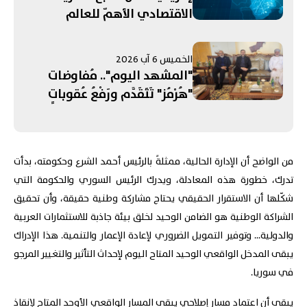
الاقتصادي الأهمّ للعالم
العربي؟
الخميس 6 آب 2026
"المشهد اليوم".. مُفاوضات
"هُرْمُز" تَتَقَدَّم ورَفْعُ عُقوباتٍ
مُرتَبِطَةٍ بِـ"الحَرَس"! التَّصعيدُ
الإسرائيليُّ جَنوبًا يُبَدِّدُ الآمالَ
بِمُفاوَضاتِ روما... وإدانَةٌ عَرَبِيَّةٌ -
من الواضح أن الإدارة الحالية، ممثلةً بالرئيس أحمد الشرع وحكومته، بدأت
إسلامِيَّّةٌ لِانتِهاكاتِ الاحتِلالِ في
تدرك، خطورة هذه المعادلة، ويدرك الرئيس السوري والحكومة التي
القُدس
شكّلها أن الاستقرار الحقيقي يحتاج مشاركة وطنية حقيقة، وأن تحقيق
الشراكة الوطنية هو الضامن الوحيد لخلق بيئة جاذبة للاستثمارات العربية
والدولية... وتوفير التمويل الضروري لإعادة الإعمار والتنمية. هذا الإدراك
يبقى المدخل الواقعي الوحيد المتاح اليوم لإحداث التأثير والتغيير المرجو
في سوريا.
يبقى أن اعتماد مسار إصلاحي يبقى المسار الواقعي الأوحد المتاح لإنقاذ