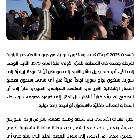
شهدت 2025 تحوّلات كبرى وستكون سوريا، من دون مبالغة، حجر الزاوية
لمرحلة جديدة في المنطقة للمرّة الأولى منذ العام 1979. الثابت الوحيد
إلى الآن، أي منذ رحيل بشّار الأسد إلى موسكو أنّ لا عودة إيرانيّة إلى
سوريا. سيكون نجاح سوريا نجاحاً عربيّاً قبل أي شيء. سيكون تصحيح
المسار الإشكالية الأبرز في المشهد السياسي السوري نظراً إلى أن
التصحيح لم يعُد خياراً يُناقش، بل تحوّل إلى ضرورة قصوى، سواء جاء
استجابة لمطالب داخليّة بالاستقرار، أو نتيجة إرادة دولية.
يظلّ الهدف الأساسي بناء سلطة وطنية جامعة، تعبّر عن إرادة السوريين
جميعاً، وتعمل على جمع الشمل تحت مظلة مواطنة متساوية تحمي
الجميع، وتجعل من الانتماء إلى سوريا الهوية العليا التي تعلو على أي