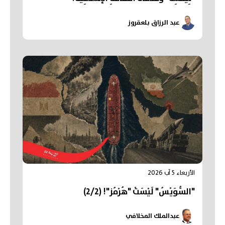
عبد الرزاق بلعقروز
الأربعاء 5 آب 2026
"السُّوَيْسُ" لَيْسَتْ "هُرْمُز"! (2/2)
عبدالملك المخلافي