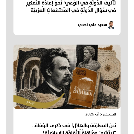
تَأليفُ الدَّولَةِ في الوَعي! نَحوَ إعادَةِ التَّفكيرِ
في سُؤالِ الدَّولَةِ في المُجتَمَعاتِ العَرَبِيَّة
سعيد علي نجدي
الخميس 6 آب 2026
بَينَ المِطرَقَةِ والهِلال! في ذِكرى الوَفاة..
"نِيتْشِه" وَمُلاقاةُ الثَّقافَةِ الإسلامِيَّة!