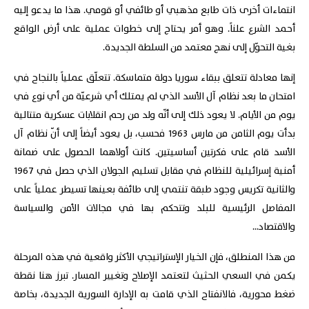
انتماءات أخرى ذات طابع مذهبي أو طائفي أو قومي. هذا ما يدعو إليه
أحمد الشرع علناً. وهو أمر يحتاج إلى خطوات عملية على أرض الواقع
بغية التحوّل إلى نهج معتمد من السلطة الجديدة.
إنها معادلة تتعلق ببقاء سوريا دولة متماسكة. تتعلّق عملياً بالنجاح في
امتحان ما بعد نظام آل الأسد الذي لم يمتلك أي شرعيّة من أي نوع في
يوم من الأيام. لا يعود ذلك إلى أنّه ولد من رحم انقلابات عسكرية متتالية
بدأت يوم الثامن من مارس 1963 فحسب، بل يعود أيضاً إلى أنّ نظام آل
الأسد قام على فكرتين أساسيتين. كانت أولاهما الحصول على ضمانة
أمنية إسرائيلية للنظام في مقابل تسليم الجولان الذي حصل في 1967
والثانية تكريس وجود طبقة تنتمي إلى طائفة بعينها تسيطر عملياً على
المفاصل الرئيسية للبلد وتتحكم بها في مجالات الأمن والسياسة
والاقتصاد...
من هذا المنطلق، فإن الخيار الإستراتيجي الأكثر واقعية في هذه المرحلة
يكمن في السعي الحثيث لتعتمد الإصلاح وتغيير المسار. تبرز هنا نقطة
ضغط محورية، فالانفتاح الذي قامت به الإدارة السورية الجديدة، بخاصة