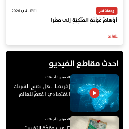
الثلاثاء 4 آب 2026
وجهات نظر
أَوْهامُ عَوْدَةِ المَلَكِيَّةِ إلى مِصْر!
المزيد
احدث مقاطع الفيديو
الخميس 6 آب 2026
إفريقيا... هل تصبح الشريك
الاقتصادي الأهمّ للعالم
العربي؟
الخميس 6 آب 2026
"العرب وقوّة التغيير"...