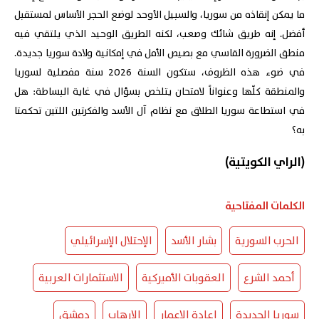
ما يمكن إنقاذه من سوريا، والسبيل الأوحد لوضع الحجر الأساس لمستقبل
أفضل. إنه طريق شائك وصعب، لكنه الطريق الوحيد الذي يلتقي فيه
منطق الضرورة القاسي مع بصيص الأمل في إمكانية ولادة سوريا جديدة.
في ضوء هذه الظروف، ستكون السنة 2026 سنة مفصلية لسوريا
والمنطقة كلّها وعنواناً لامتحان يتلخص بسؤال في غاية البساطة: هل
في استطاعة سوريا الطلاق مع نظام آل الأسد والفكرتين اللتين تحكمتا
به؟
(الراي الكويتية)
الكلمات المفتاحية
الحرب السورية
بشار الأسد
الإحتلال الإسرائيلي
أحمد الشرع
العقوبات الأميركية
الاستثمارات العربية
سوريا الجديدة
إعادة الإعمار
الإرهاب
دمشق