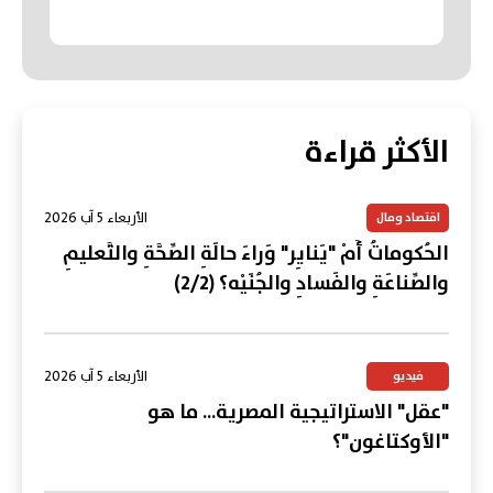
الأكثر قراءة
الأربعاء 5 آب 2026
اقتصاد ومال
الحُكوماتُ أَمْ "يَنايِر" وَراءَ حالَةِ الصِّحَّةِ والتَّعليمِ
والصِّناعَةِ والفَسادِ والجُنَيْه؟ (2/2)
الأربعاء 5 آب 2026
فيديو
"عقل" الاستراتيجية المصرية... ما هو
"الأوكتاغون"؟