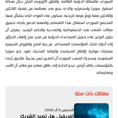
السوري. فالمظلة الدولية القائمة، والقلق الأوروبي المُلح حيال مسألة
استقرار سوريا واستمراره والذي ينبع في معظمه من قضية اللاجئين
واللاجئين فقط توفّر فرصة تاريخية. سيكون على القوى التي يتشكّل منها
المجتمع السوري استغلال هذا الاهتمام والضغط للدفع باتجاه تحقيق
مطالب الشعب في الديمقراطية والتعددية والحكم الرشيد. يفترض أن
يكون التركيز على تحويل المساعدات الدولية من مجرد منح لإطفاء الحرائق
إلى أدوات للبناء المؤسسي المستدام، عبر ربط المنح والقروض الميسرة
بمسارات موازية للإصلاح السياسي والرقابة المدنية، تقود نحو سوريا
المنشودة. وسيدرك الشعب السوري أن التغيير ليس مخيفاً، فالدول تُبنى
بالمؤسسات. بكلام أوضح، تبدو الحاجة إلى طلاق فعلي مع نظام آل الأسد
وممارساته.
مقالات ذات صلة
الخميس 6 آب 2026
إفريقيا... هل تصبح الشريك