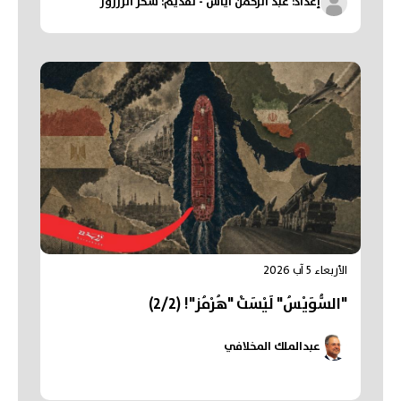
إعداد: عبد الرحمن أياس - تقديم: سحر الزرزور
الأربعاء 5 آب 2026
"السُّوَيْسُ" لَيْسَتْ "هُرْمُز"! (2/2)
عبدالملك المخلافي