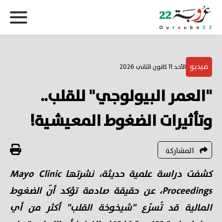
فيديو
الأحد 11 كانون الثاني 2026
"العمر البيولوجي" للقلب..
وتأثيرات الضغوط المعيشية!
المشاركة
كشفت دراسة علمية حديثة، نشرتها Mayo Clinic
Proceedings، عن حقيقة صادمة تؤكد أنّ الضغوط
المالية قد تُسرِّع "شيخوخة القلب" أكثر من أي