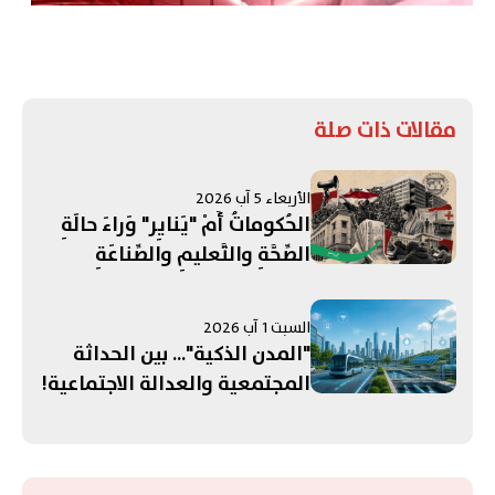
مقالات ذات صلة
الأربعاء 5 آب 2026
الحُكوماتُ أَمْ "يَنايِر" وَراءَ حالَةِ
الصِّحَّةِ والتَّعليمِ والصِّناعَةِ
والفَسادِ والجُنَيْه؟ (2/2)
السبت 1 آب 2026
"المدن الذكية"... بين الحداثة
المجتمعية والعدالة الاجتماعية!