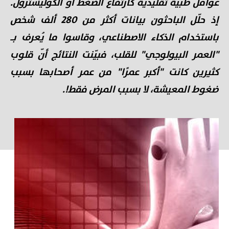
عوامل طبية تقليدية كارتفاع الضغط أو الكوليسترول.
إذ حلّل الباحثون بيانات أكثر من 280 ألف شخص
باستخدام الذكاء الاصطناعي، وقاسوا ما يُعرف بـ
"العمر البيولوجي" للقلب، فبيّنت النتائج أنّ قلوب
كثيرين كانت "أكبر عمرًا" من عمر أصحابها بسبب
ضغوط المعيشة، لا بسبب المرض فقط!.