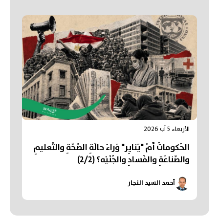
الأربعاء 5 آب 2026
الحُكوماتُ أَمْ "يَنايِر" وَراءَ حالَةِ الصِّحَّةِ والتَّعليمِ
والصِّناعَةِ والفَسادِ والجُنَيْه؟ (2/2)
أحمد السيد النجار