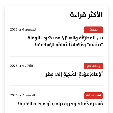
الأكثر قراءة
الخميس 6 آب 2026
بصمات
بَينَ المِطرَقَةِ والهِلال! في ذِكرى الوَفاة..
"نِيتْشِه" وَمُلاقاةُ الثَّقافَةِ الإسلامِيَّة!
الثلاثاء 4 آب 2026
وجهات نظر
أَوْهامُ عَوْدَةِ المَلَكِيَّةِ إلى مِصْر!
الجمعة 7 آب 2026
تقدير موقف
مُسيّرة دُمياط وضربة ترامب أو فرصته الأخيرة!