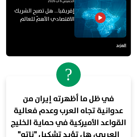
الخميس 6 آب 2026
إفريقيا... هل تصبح الشريك
الاقتصادي الأهمّ للعالم
العربي؟
المزيد
?
في ظل ما أظهرته إيران من
عدوانية تجاه العرب وعدم فعالية
القواعد الأميركية في حماية الخليج
العربي، هل تؤيد تشكيل "ناتو"