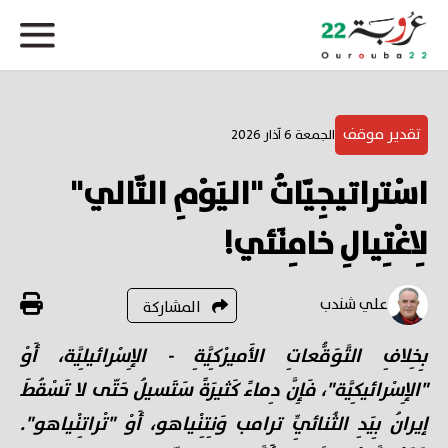
تقدير موقف
الجمعة 6 آذار 2026
اسْتراتيجِيّاتُ "اليَوْمِ التّالي"
لِاغْتِيالِ خامِنَئي!
علي شندب
المشاركة
بِخِلافِ التَّوَقُّعاتِ الأَميرْكِيَّةِ - الإِسْرائيلِيَّة، أَوْ
"الإِسْرائيكِيَّة"، فَإِنَّ دِماءً كَثيرَةً سَتَسيلُ حَتّى لا تَسْقُطَ
إيرانُ بِيَدِ الثُنائِيِّ ترامب وَنِتِنْياهو، أَوْ "تْراتِنْياهو".