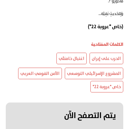
مادورو"!.
وَلِلحَديثِ بَقِيَّة...
(خاص "عروبة 22")
الكلمات المفتاحية
الحرب على إيران
اغتيال خامنئي
المشروع الإسرائيلي التوسعي
الأمن القومي العربي
خاص "عروبة 22"
يتم التصفح الآن