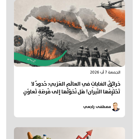
الجمعة 7 آب 2026
حَرائِقُ الغاباتِ في العالَمِ العَرَبي: حُدودٌ لا
تَحْتَرِمُها النّيران! هَل نُحَوِّلُها إلى فُرصَةِ تَعاوُنٍ
عَرَبي؟
مصطفى راجعي