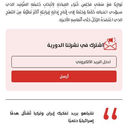
تَوازِيًا مَعَ سَعْيِ مَجْلِسِ خُبَراءِ القِيادَةِ لِانْتِخابِ خَليفَةِ المُرْشِد الذي
سيؤدي اغتياله حُكْمًا وَحَتْمًا إلى إِنْتاجِ إِدارَةٍ إيرانِيَّةٍ أَكْثَرَ تَطَرُّفًا مِنَ النَّهْجِ
الذي اعْتَمَدَهُ الرَّجُلُ حَتّى أَنْفاسِهِ الأَخيرَة.
اشترك في نشرتنا الدورية
أرسل
نتنياهو يريد تفكيك إيران وتركيا تُشكّل هدفًا
إسرائيليًا حتميًا