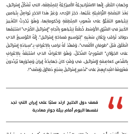
وِجْهاتِ النَّظَر، إِنَّها الاسْتْراتيجِيَّةُ الأَميرْكِيَّةُ لِلمِنْطِقَة، التي تُشَكِّلُ إِسْرائيل،
بَعْدَ البَصْمَةِ التّْرامْبِيَّةِ عَلَيْها، حَجَرَ الرَّحى. وَعَبْرَ هَذا الحَجَرِ يُواصِلُ بِنْيامين
نِتِنْياهو التَقَيُّؤ على شُعوبِ المِنْطِقَةِ وَحُكوماتِها، وَهُوَ يُحْدِثُ التَّغْييرَ
الكَبيرَ في الشَّرْقِ الأَوْسَط. خُطَطُ نِتِنْياهو بِاتِّجاهِ "إِسْرائيلَ الكُبْرى" اسْتَبَقَها
دونالد تْرامْب بِإِعْلانِ سَعْيِهِ "لِتَوْسيعِ مَساحَةِ إِسْرائيل". إِنَّهُ التَّوْسيعُ الذي
انْطَلَقَ قَبْلَ "طوفانِ الأَقْصى"، وَمَهَّدَ لَهُ ترامب بِالِاعْتِرافِ بِـ"سِيادَةِ إِسْرائيلَ
على الجَوْلانِ" السّورِيِّ المُحْتَلّ، وَهُوَ الاعْتِرافُ الذي اسْتَبَقَهُ بِالِاعْتِرافِ
بِالقُدْسِ كعاصِمَةٍ لِإِسْرائيل، في وَقْتٍ كانَ جَهابِذَةُ إيرانَ وَمِحْوَرِها يُرَدِّدونَ
مَعْزوفَةَ اقْتِدارِهِمْ على "تَدْميرِ إِسْرائيلَ بِسَبْعِ دَقائِقَ وَنِصْف"!.
قصف دول الخليج ارتد سلبًا على إيران التي تجد
نفسها اليوم أمام بيئة جوار معادية