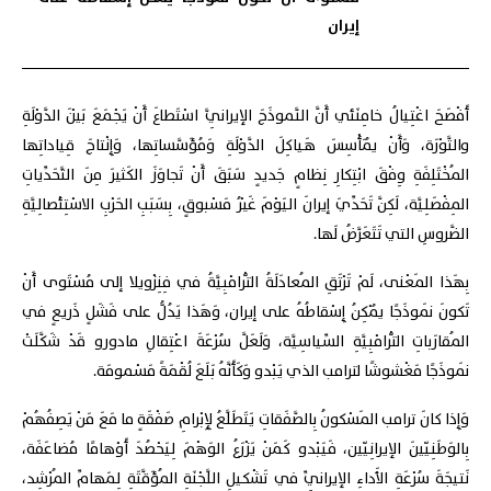
إيران
أَفْصَحَ اغْتِيالُ خامِنَئي أَنَّ النَّموذَجَ الإيرانِيَّ اسْتَطاعَ أَنْ يَجْمَعَ بَيْنَ الدَّوْلَةِ
والثَّوْرَة، وَأَنْ يُمَأْسِسَ هَياكِلَ الدَّوْلَةِ وَمُؤَسَّساتِها، وَإِنْتاجَ قِياداتِها
المُخْتَلِفَةِ وِفْقَ ابْتِكارِ نِظامٍ جَديدٍ سَبَقَ أَنْ تَجاوَزَ الكَثيرَ مِنَ التَّحَدِّياتِ
المِفْصَلِيَّة، لَكِنَّ تَحَدِّيَ إيرانَ اليَوْمَ غَيْرُ مَسْبوقٍ، بِسَبَبِ الحَرْبِ الاسْتِئْصالِيَّةِ
الضَّروسِ التي تَتَعَرَّضُ لَها.
بِهَذا المَعْنى، لَمْ تَرْتَقِ المُعادَلَةُ التّْرامْبِيَّةُ في فِنِزْويلا إلى مُسْتَوى أَنْ
تَكونَ نَموذَجًا يُمْكِنُ إِسْقاطُهُ على إيران، وَهَذا يَدُلُّ على فَشَلٍ ذَريعٍ في
المُقارَباتِ التّْرامْبِيَّةِ السِّياسِيَّة، وَلَعَلَّ سُرْعَةَ اعْتِقالِ مادورو قَدْ شَكَّلَتْ
نَموذَجًا مَغْشوشًا لترامب الذي يَبْدو وَكَأَنَّهُ بَلَعَ لُقْمَةً مَسْمومَة.
وَإِذا كانَ ترامب المَسْكونُ بِالصَّفَقاتِ يَتَطَلَّعُ لِإِبْرامِ صَفْقَةٍ ما مَعَ مَنْ يَصِفُهُمْ
بِالوَطَنِيّينَ الإيرانِيّين، فَيَبْدو كَمَنْ يَزْرَعُ الوَهْمَ لِيَحْصُدَ أَوْهامًا مُضاعَفَة،
نَتيجَةَ سُرْعَةِ الأَداءِ الإيرانِيِّ في تَشْكيلِ اللَّجْنَةِ المُؤَقَّتَةِ لِمَهامِّ المُرْشِد،