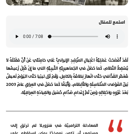
استمع للمقال
لَقَدْ أَفْصَحَتْ عَمَلِيَّةُ اغْتِيالِ المُرْشِدِ الإيرانِيِّ عَلي خامِنَئي عَنْ أَنَّ مَقْتَلَهُ لا
يُسْقِطُ النِّظام، كَما حَصَلَ في الجَماهيرِيَّةِ اللّيبِيَّةِ التي ما إِنْ قُتِلَ زَعيمُها
مُعَمَّر القَذّافي حَتّى انْهارَ نِظامُهُ بِالكامِل، وَلَمْ تَزَل ليبْيا حَتّى اليَوْمَ تَعيشُ
بَيْنَ الفَوْضى المُتَناسِلَةِ واللّانِظام، وَأَيْضًا كَما حَصَلَ في العِراقِ عامَ 2003
بَعْدَ غَزْوِهِ واحْتِلالِهِ وَمِنْ ثَمَّ إِعْدامِ صَدّامِ حُسَيْن والقِيادَةِ العِراقِيَّة.
المعادلة الترامبيّة في فنزويلا لم ترتقِ إلى
مستوى أن تكون نموذجًا يمكن إسقاطه على