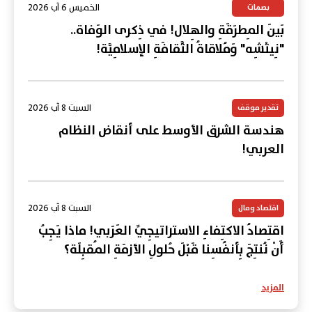
الخميس 6 آب 2026
بصمات
بَينَ المِطرَقَةِ والهِلال! في ذِكرى الوَفاة..
"نِيتْشِه" وَمُلاقاةُ الثَّقافَةِ الإسلامِيَّة!
السبت 8 آب 2026
تقدير موقف
هندسة الشرق الأوسط على أنقاض النظام
العربي!
السبت 8 آب 2026
اقتصاد ومال
اقتِصادُ الاكتِفاءِ الاستراتيجِيِّ العَرَبي! ماذا يَجِبُ
أَنْ نُنتِجَ بِأنفُسِنا قَبْلَ حُلولِ الأزمَةِ المُقبِلَة؟
المزيد