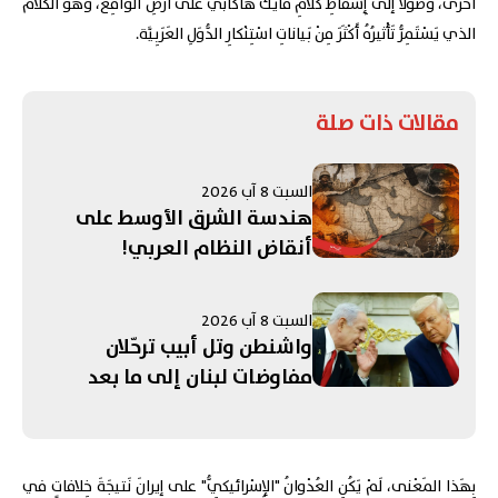
أُخْرى، وُصولًا إلى إِسْقاطِ كَلامِ مايْك هاكابي على أَرْضِ الواقِع، وَهُوَ الكَلامُ
الذي يَسْتَمِرُّ تَأْثيرُهُ أَكْثَرَ مِنْ بَياناتِ اسْتِنْكارِ الدُّوَلِ العَرَبِيَّة.
مقالات ذات صلة
السبت 8 آب 2026
هندسة الشرق الأوسط على
أنقاض النظام العربي!
السبت 8 آب 2026
واشنطن وتل أبيب ترحّلان
مفاوضات لبنان إلى ما بعد
انتخاباتهما؟
بِهَذا المَعْنى، لَمْ يَكُنِ العُدْوانُ "الإِسْرائيكِيُّ" على إيرانَ نَتيجَةَ خِلافاتٍ في