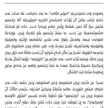
بِالعَوْدَةِ إلى اسْتراتيجِيَّةِ "اليَوْمِ التّالي"، ما بَعْدَ خامِنَئي، فَلا شَيْءَ في
جُعْبَةِ تْرامْب يُمْكِنُ أَنْ يُؤَدِّيَ لِاسْتِنْساخِ التَّجْرِبَةِ الفِنِزْويلِيَّة. أَمّا نِتِنْياهو
فَلَيْسَ سِرًّا أَنَّهُ لَيْسَ مُهْتَمًّا بِإِنْتاجِ نِظامٍ إيرانِيٍّ جَديد، حَتّى لَوْ تَسَيَّدَتْهُ
الشّاهِنْشاهِيَّةُ مِنْ جَديد. ما يَهُمُّ نِتِنْياهو هُوَ تَفْكيكُ إيران، وَإِشاعَةُ
الفَوْضى فيها، والعَمَلُ بِقُوَّةٍ على تَفْجيرِ تَناقُضاتِها الإِثْنِيَّةِ والعِرْقِيَّةِ
والقَوْمِيَّةِ والمَذْهَبِيَّة؛ تَفْجيرٌ يَهْدِفُ إلى ضَرْبِ مَكانَةِ إيرانَ المَعْنَوِيَّةِ قَبْلَ
بَرامِجِها النَّوَوِيَّة. تَفْجيرٌ مِنْ شَأْنِ انْدِلاعِ شَرارَتِهِ أَنْ يُصيبَ مَقْتَلًا في دُوَلِ جِوارِ
إيرانَ كافَّةً، وَمِنْها تُرْكْيا التي، على الرَّغْمِ مِنْ "ناتَوِيَّتِها"، فَإِنَّها تُشَكِّلُ هَدَفًا
إِسْرائيلِيًّا حَقيقِيًّا وَحَتْمِيًّا، وَهَذا ما عَناهُ نِتِنْياهو بِكَلامِهِ عَنْ مَخاطِرِ مِحْوَرٍ
إِسْلامِيٍّ سُنِّيٍّ قَيْدَ التَّشَكُّل.
بَعيدًا عَنْ قُدُراتِ إيرانَ المَعْلومَةِ وَغَيْرِ المَعْلومَة، وَعَنْ حَقِّها حَتّى في
امْتِلاكِ السِّلاحِ النَّوَوِيّ، طالَما تَمْتَلِكُهُ إِسْرائيلُ العَدُوَّة، يَنْبَغي التَّأَكُّدُ أَنَّ
سُقوطَ إيرانَ بِيَدِ "تْراتِنْياهو" هُوَ خُطْوَةٌ بِاتِّجاهِ تَرْسيمِ "الشَّرْقِ الأَوْسَطِ
الإِسْرائيلِيّ". ما إِنْ تَتَوَقَّفْ حَرْبُ إيرانَ حَتّى يُفْتَحَ مِلَفُّ دَوْلَةٍ أُخْرى وَحَرْبٍ