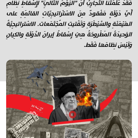
فَقَدْ عَلَّمَتْنا التَّجارِبُ أَنَّ "اليَوْمَ التّالِيَ" لِإِسْقاطِ نِظامِ
أَيِّ دَوْلَةٍ مَفْقودٌ مِنَ الاسْتْراتيجِيّاتِ القائِمَةِ على
الهَيْمَنَةِ والسَّيْطَرَةِ وَتَفْتيتِ المُجْتَمَعات. الاسْتراتيجِيَّةُ
الوَحيدَةُ المَطْروحَةُ هِيَ إِسْقاطُ إيرانَ الدَّوْلَةِ والكِيانِ
وَلَيْسَ نِظامَها فَقَط.