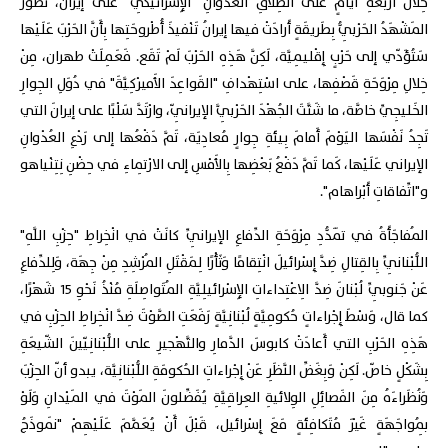
خِلالَ أَرْبَعَةِ أَيامٍ على انْطِلاقِ العُدْوانِ "الإِسْرائيكِيِّ" على إيران، تَطَوَّرَ
المَشْهَدُ الحَرْبِيُّ بِطَريقَةٍ أَرادَتْ فيها إيرانُ تَنْفيذَ أُطْروحَتِها بِأَنَّ الحَرْبَ عَلَيْها
سَتُؤَدّي إلى حَرْبٍ إِقْليمِيَّة، لَكِنَّ هَذِهِ الحَرْبَ لَمْ تَقَع. فَعَمِلَتْ طهران، مِنْ
خِلالِ مِرْوَحَةِ قَصْفِها، على اسْتِهْدافِ "القَواعِدَ الأَميرْكِيَّةَ" في دُوَلِ الجِوارِ
الخَليجِيِّ خاصَّة، ما شَتَّتَ الجُهْدَ الحَرْبِيَّ الإيرانِيّ، وارْتَدَّ سَلْبًا على إيرانَ التي
تَجِدُ نَفْسَها اليَوْمَ أَمامَ بِيئَةِ جِوارٍ مُعادِيَة، تَمَّ دَفْعُها إلى رَدْعِ العُدْوانِ
الإيراني عَلَيْها، كَما تَمَّ دَفْعُ بَعْضِها بِالأَمْسِ إلى الارْتِماءِ في حِضْنِ نِتِنْياهو
و"اتِّفاقاتِ أَبْراهام".
المُفاجَأَةُ في تَمَدُّدِ مِرْوَحَةِ الدِّفاعِ الإيرانِيِّ كانَتْ في انْخِراطِ "حِزْبِ اللَّهِ"
اللُّبْنانِيِّ بِالقِتالِ ضِدَّ إِسْرائيلَ انْتِقامًا وَثَأْرًا لِمَقْتَلِ المُرْشِدِ مِنْ جِهَة، وَلِلدِّفاعِ
عَنْ جَنوبِيِّ لُبْنانَ ضِدَّ الِاعْتِداءاتِ الإِسْرائيلِيَّةِ المُتَواصِلَةِ مُنْذُ نَحْوِ 15 شَهْرًا،
كما قال، وَسْطَ إِجْراءاتٍ حُكومِيَّةٍ لُبْنانِيَّةٍ رَفَعَتِ الصَّوْتَ ضِدَّ انْخِراطِ الحِزْبِ في
هَذِهِ الحَرْبِ التي أَعادَتْ كابوسَ الدَّمارِ والتَّهْجيرِ على اللُّبْنانِيّينَ الشّيعَةِ
بِشَكْلٍ خاصّ. لَكِنْ وَبِغَضِّ النَّظَرِ عَنْ إِجْراءاتِ الحُكومَةِ اللُّبْنانِيَّة، يبدو أنّ الحِزْبَ
وَنُظَراءَهُ مِنَ الفَصائِلِ الوِلائيةِ العِراقِيَّةِ يُفَضِّلونَ المَوْتَ في المَيْدانِ وَلَوْ
بِمُواجَهَةٍ غَيْرَ مُتَكافِئَةٍ مَعَ إِسْرائيل، قَبْلَ أَنْ يُعَمَّمَ عَلَيْهِمْ "نَموذَجُ