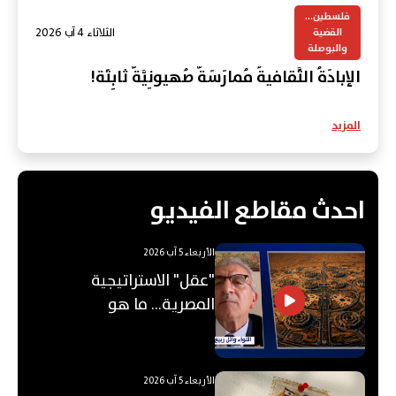
فلسطين...
الثلاثاء 4 آب 2026
القضية
والبوصلة
الإبادَةُ الثَّقافيةُ مُمارَسَةٌ صُهيونِيَّةٌ ثابِتَة!
المزيد
احدث مقاطع الفيديو
الأربعاء 5 آب 2026
"عقل" الاستراتيجية
المصرية... ما هو
"الأوكتاغون"؟
الأربعاء 5 آب 2026