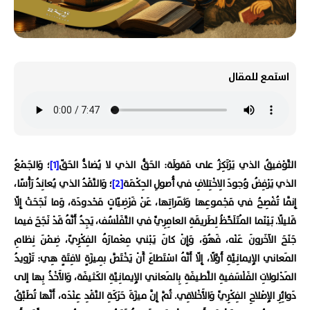
استمع للمقال
التَّوْفيقُ الذي يَرْتَكِزُ على مَقولَة: الحَقُّ الذي لا يُضادُّ الحَقّ
[1]
؛ وَالجَمْعُ
الذي يَرْفِضُ وُجودَ الِاخْتِلافِ في أُصولِ الحِكْمَة
[2]
؛ وَالنَّقْدُ الذي يُعانِدُ رَأْسًا،
إِنَّما تُفْصِحُ في مَجْموعِها وَثَمَراتِها، عَنْ فَرْضِيّاتٍ مَحْدودَة، وَما نَجَحَتْ إِلّا
قَليلًا. بَيْنَما المُتَلَحِّظُ لِطَريقَةِ العامِرِيِّ في التَّفَلْسُف، يَجِدُ أَنَّهُ قَدْ نَجَحَ فيما
جَنَحَ الآخَرونَ عَنْه، فَهُوَ، وَإِنْ كانَ يَبْني مِعْمارَهُ الفِكْرِيّ، ضِمْنَ نِظامِ
المَعاني الإِيمانِيَّةِ أَوَّلًا، إِلّا أَنَّهُ اسْتَطاعَ أَنْ يَخْتَصَّ بِميزَةٍ لافِتَةٍ هِي: تَزْويدُ
المَدْلولاتِ الفَلْسَفيةِ اللَّطيفَةِ بِالمَعاني الإِيمانِيَّةِ الكَثيفَة، وَالأَخْذُ بِها إلى
دَوائِرِ الإِصْلاحِ الفِكْرِيِّ وَالأَخْلاقِي. ثُمَّ إِنَّ ميزَةَ حَرَكَةِ النَّقْدِ عِنْدَه، أَنَّها تُطَبَّقُ