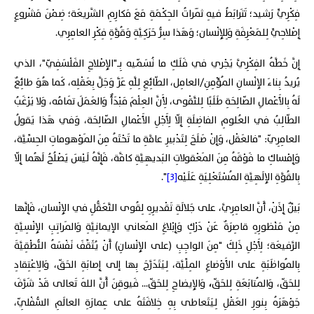
فِكْرِيٍّ رَشيد؛ تَتَرابَطُ فيهِ ثَمَراتُ الحِكْمَةِ مَعَ مَكارِمِ الشَّريعَة؛ ضِمْنَ مَشْروعٍ
إِصْلاحِيٍّ لِلمَعْرِفَةِ وَلِلإِنْسان؛ وَهَذا سِرُّ حَرَكِيَّةِ وَقُوَّةِ فِكْرِ العامِرِي.
إِنَّ خَطَّهُ الفِكْرِيَّ يَجْري في فَلَكِ ما نُسَمّيه بِـ"الإِصْلاحِ الفَلْسَفِيّ"، الذي
يُريدُ بِناءَ الإِنْسانِ المُؤْمِنِ/العامِل، الطّائِعِ لِلَّهِ عَزَّ وَجَلَّ بِعَقْلِه، كَما هُوَ طائِعٌ
لَهُ بِالأَعْمالِ الصّالِحَةِ طَلَبًا لِلتَّقْوى، لِأَنَّ العِلْمَ مَبْدَأٌ وَالعَمَلَ تَمامُه، وَلا يَرْغَبُ
الطّالِبُ في العُلومِ الفاضِلَةِ إِلّا لِأَجْلِ الأَعْمالِ الصّالِحَة، وَفي هَذا يَقولُ
العامِرِيّ: "فالعَقْل، وَإِنْ صَلَحَ لِتَدْبيرِ عامَّةِ ما تَحْتَهُ مِنَ المَوْهوماتِ الحِسِّيَّة،
وَإِمْساكِ ما فَوْقَهُ مِنَ المَعْقولاتِ البَديهِيَّةِ كافَّة، فَإِنَّهُ لَيْسَ يَصْلُحُ لَهُما إِلّا
بِالقُوَّةِ الإِلَهِيَّةِ المُسْتَعْلِيَةِ عَلَيْه
[3]
".
بَيِّنٌ إِذَنْ، أَنَّ العامِرِيَّ، على جَلالَةِ تَقْديرِهِ لِقُوى التَّعَقُّلِ في الإِنْسان، فَإِنَّها
مِنْ مَنْظورِهِ قاصِرَةٌ عَنْ دَرْكِ وَإِبْلاغِ المَعاني الإيمانِيَّةِ وَالمَراتِبِ الإِنْسِيَّةِ
الرَّفيعَة؛ لِأَجْلِ ذَلِكَ "مِنَ الواجِبِ (على الإِنْسانِ) أَنْ يُثَقِّفَ نَفْسَهُ النُّطْقِيَّةَ
بِالمُواظَبَةِ على الأَوْضاعِ المِلِّيَّة، لِيَتَدَرَّجَ بِها إلى إِصابَةِ الحَقّ، وَالِاعْتِقادِ
لِلحَقّ، وَالمُتابَعَةِ لِلحَقّ
،
وَالإِيضاحِ لِلحَقّ... فَيوقِنَ أَنَّ اللهَ تَعالى قَدْ شَرَّفَ
جَوْهَرَهُ بِنورِ العَقْلِ لِيَتَعاطى بِهِ خِلافَتَهُ على عِمارَةِ العالَمِ السُّفْلِيّ،