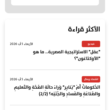
الأكثر قراءة
الأربعاء 5 آب 2026
فيديو
"عقل" الاستراتيجية المصرية... ما هو
"الأوكتاغون"؟
الأربعاء 5 آب 2026
اقتصاد ومال
الحُكوماتُ أَمْ "يَنايِر" وَراءَ حالَةِ الصِّحَّةِ والتَّعليمِ
والصِّناعَةِ والفَسادِ والجُنَيْه؟ (2/2)