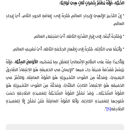
الخَيِّرَة، فَإِنَّهُ يَظْفَرُ بِثَمَراتٍ ثَلاثٍ هِيَ تَوَالِيًا:
* إِنَّ التَّدْبيرَ الإِلَهِيَّ لِإِيجادِ العالَمِ مُتَّجِهٌ إلى: إِفاضَةِ الجودِ التّام، أَيْ إِيجادِ
العالَم.
* وَمُتَّجِهٌ أَيْضًا، إلى إِبْرازِ القُدْرَةِ التّامَّة، أَيْ اسْتِبْقاءِ العالَم.
* وَأَيْضًا في الثّالِثَة، مُتَّجِهٌ إلى إِظْهارِ الحِكْمَةِ التّامَّة، أَيْ تَصْريفِ العالَم.
وَتَأْكيدًا مِنْهُ على الطّابَعِ الِاتِّصالِيِّ لِلعَقْلِ بِما يُسَمّيه:
الأَوْضاعَ المِلِّيَّة
، فَإِنَّهُ
يَرْسُمُ مُقَدِّمَةً مَتينَةً جاءَ فيها "الإِيمانُ في الحَقيقَةِ هُوَ الِاعْتِقادُ الصّادِقُ
اليَقينِيّ، وَمَحَلُّهُ مِنَ القُوى التَّمْييزِيَّةِ هُوَ القُوَّةُ العاقِلَة. وَالكُفْرُ في
الحَقيقَةِ هُوَ الِاعْتِقادُ الكاذِبُ الظَّنِّيّ، وَمَحَلُّهُ مِنَ القُوى التَّمْييزِيَّةِ هُوَ
القُوَّةُ المُتَخَيِّلَة... وَقَدْ تَصْلُحُ القُوَّةُ المُتَخَيِّلَةُ لِلعَقيدَةِ الصّادِقَةِ حَسَبَ
صُلوحِها لِلعَقيدَةِ الكاذِبَة. وَأَمّا القُوَّةُ العاقِلَةُ فَلَنْ تَصْلُحَ إِلّا لِلعَقيدَةِ
الصّادِقَة
[5]
".