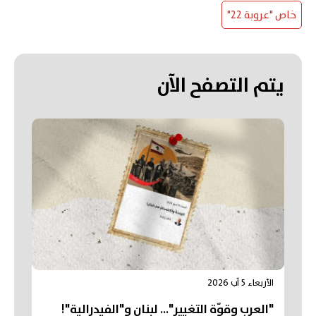
خاص "عروبة 22"
يتم التصفح الآن
الأربعاء 5 آب 2026
"العرب وقوّة التغيير"... لبنان و"الفيدرالية"!