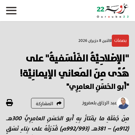
بصمات
الاثنين 8 حزيران 2026
"الإصْلاحِيَّةُ الفَلْسَفيةُ" على
هُدًى مِنَ المَعاني الإيمانِيَّة!
"أَبو الحَسَنِ العامِرِي"
عبد الرزاق بلعقروز
المشاركة
مِنْ جُمْلَةِ ما يَمْتازُ بِهِ أَبو الحَسَنِ العامِرِيُّ 300هـ
(912م) – 381هـ (992/993م) قُدْرَتُهُ على بِناءِ نَسَقٍ