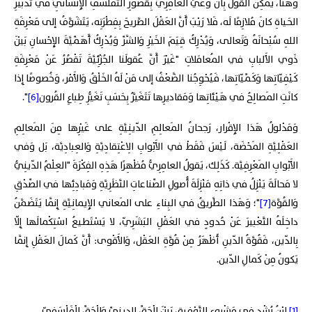
وَهُنا، يُمْكِنُ القَوْلُ بِأَنَّ وَعْيَ العامِرِيِّ بِقُصورِ التَّفَلْسُفِ الإِنْسانِيِّ في تَدْبيرِ
الحَياةِ كانَ مُلازِمًا لَه، فَلا رَيْبَ أَنَّ العَقْلَ الصَّريحَ بِفِطْرَتِه، يَتَشَوَّفُ إلى مَعْرِفَةِ
اللهِ سُبْحانَهُ وَتَعالى، وَيُدْرِكُ قِيَمَ الخَيْرِ وَالشَّرِّ وَيُدْرِكُ أَهَمِّيَّةَ الإِحْسانِ بَيْنَ
ذَوي الأَلبابِ في المُعامَلاتِ "غَيْرَ أَنَّ عُقولَنا الجُزْئِيَّةَ تَقْصُرُ عَنْ مَعْرِفَةِ
كَيْفِيّاتِها وَكَمِّيّاتِها، فَيُحْوِجُنا الضَّعْفُ إلى مَنْ لَهُ الخَلْقُ وَالأَمْر، وَخُصوصًا إِذا
كانَتِ المَصالِحُ في هَيْئاتِها وَمَقاديرِها تَتَغَيَّرُ بِحَسَبِ تَغَيُّرِ طِباعِ القُرون
[6]
".
وَمَدْلولُ هَذا الإِقْرار، رَجحانُ المَعالِمِ الدّينِيَّةِ على غَيْرِها مِنَ المَعالِمِ
العَقْلِيَّةِ المَحْضَة، لَيْسَ فَقَطْ في الأَبْوابِ الِاعْتِقادِيَّةِ وَالعِبادِيَّة، بَل وَفي
الأَبْوابِ المَعْرِفِيَّة. كَذَلِك، يَقولُ العامِرِيُّ مُظْهِرًا هَذِهِ الفِكْرَةَ "العِلْمُ الدّينِيُّ
لا مَحالَةَ يَنْزِلُ في ذاتِهِ مَنْزِلَةَ أُصولِ الصِّناعاتِ النَّظَرِيَّةِ وَمَبادِئِها في الصِّدْقِ
وَالقُوَّة
[7]
"؛ وَهَذا الطَّريقُ في البِناءِ على المَعاني الإِيمانِيَّةِ إِنَّما يَتَضَمَّنُ
داخِلَهُ التَّعْبيرَ عَنْ حُدودٍ في العَقْلِ البَشَرِيّ، لا يَسْتَطيعُ اسْتِكْمالَها إِلّا
بِالدّين، فَقُوَّةُ الدّينِ أَظْهَرُ مِنْ قُوَّةِ العَقْل، وَالأَقْوى: أَنَّ كَمالَ العَقْلِ إِنَّما
يَكونُ مِنْ كَمالِ الدّين.
[1]
ابْنُ رُشْدٍ في مَشْروعِ التَّوْفيقِ بَيْنَ الْحَقِّ الدِينِيِّ وَالْحَقِّ الْفَلْسَفِيّ.