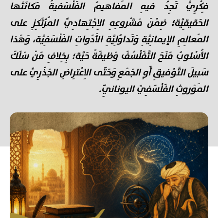
فِكْرِيٍّ تَجِدُ فيهِ المَفاهيمُ الفَلْسَفيةُ مَكانَتَها
الحَقيقِيَّة
؛
ضِمْنَ مَشْروعِهِ الِاجْتِهادِيِّ المُرْتَكِزِ على
المَعالِمِ الإيمانِيَّةِ وَتَداوُلِيَّةِ الأَدَواتِ الفَلْسَفِيَّة، وَهَذا
الأُسْلوبُ مَنَحَ التَّفَلْسُفَ وَظيفَةً حَيَّة؛ بِخِلافِ مَنْ سَلَكَ
سَبيلَ التَّوْفيقِ أَوِ الجَمْعِ وَحَتّى الِاعْتِراضِ الجَذْرِيِّ على
المَوْروثِ الفَلْسَفِيِّ اليونانِيّ.