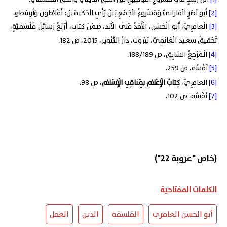
[2]
أَبو نَصْرٍ الْفارابيّ وَمَشْروعُ الْجَمْعِ بَيْنَ رَأْيِ الْحَكيمَيْن: أَفْلاطون وَأَرِسْطو.
[3]
الْعامِرِيّ، أَبو الْحَسَن، الْأَمَدُ عَلَى الْأَبَد، ضِمْنَ كِتاب، أَرْبَعُ رَسائِلَ فَلْسَفِيَّةٍ،
تَحْقيقُ سعيد الْغانِمِيّ، بَيْروت، دارُ التَّنْوير، 2015، ص 182.
الْمَرْجِعُ السَابِق، ص 188/189.
[4]
[5]
نَفْسُه، ص 259.
العامِرِيّ،
كِتابُ الْإِعْلامِ بِمَناقِبِ الْإِسْلام،
ص 98.
[6]
[7]
نَفْسُه، ص 102.
(خاص "عروبة 22")
الكلمات المفتاحية
أبو الحسن العامري
الفلسفة
الدين
العقل