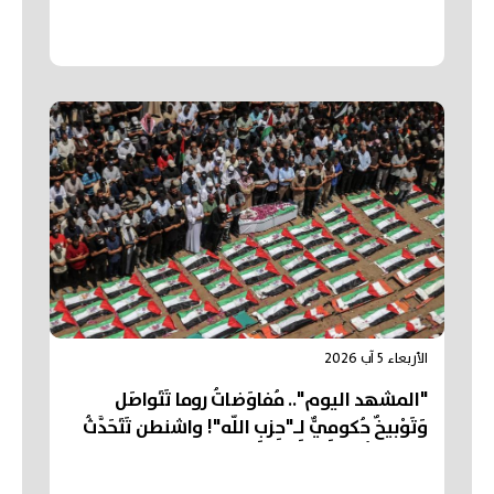
الأربعاء 5 آب 2026
"المشهد اليوم".. مُفاوَضاتُ روما تَتَواصَل
وَتَوْبيخٌ حُكومِيٌّ لِـ"حِزبِ اللّه"! واشنطن تَتَحَدَّثُ
عَن "تَقَدُّم" في مُفاوَضاتِ "هُرْمُز"... وتَشْيِيعُ
"أكبَرِ جنازَةٍ" في تاريخِ قِطاعِ غَزَّة