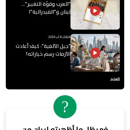
"العرب وقوّة التغيير"...
لبنان و"الفيدرالية"!
الثلاثاء 4 آب 2026
"جيل الألفية": كيف أعادت
الأزمات رسم خياراته؟
المزيد
?
في ظل ما أظهرته إيران من