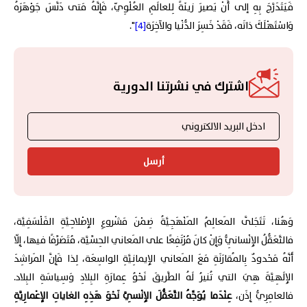
فَيَتَدَرَّجَ بِهِ إلى أَنْ يَصيرَ زينَةً لِلعالَمِ العُلْوِيّ، فَإِنَّهُ مَتى دَنَّسَ جَوْهَرَهُ
وَاسْتَهْلَكَ ذاتَه، فَقَدْ خَسِرَ الدُّنْيا والآخِرَة
[4]
".
اشترك في نشرتنا الدورية
أرسل
وَهُنا، تَتَجَلَّى المَعالِمُ المَنْهَجِيَّةُ ضِمْنَ مَشْروعِ الإِصْلاحِيَّةِ الفَلْسَفِيَّة،
فالتَّعَقُّلُ الإِنْسانِيُّ وَإِنْ كانَ مُرْتَفِعًا على المَعاني الحِسِّيَّة، مُتَصَرِّفًا فيها، إِلّا
أَنَّهُ مَحْدودٌ بِالمُقارَنَةِ مَعَ المَعاني الإِيمانِيَّةِ الواسِعَة، لِذا فَإِنَّ المَراشِدَ
الإِلَهِيَّةَ هِيَ التي تُنيرُ لَهُ الطَّريقَ نَحْوُ عِمارَةِ البِلادِ وَسِياسَةِ البِلاد.
فالعامِرِيُّ إِذَن،
عِنْدَما يُوَجِّهُ التَّعَقُّلَ الإِنْسِيَّ نَحْوَ هَذِهِ الغاياتِ الإِعْمارِيَّةِ