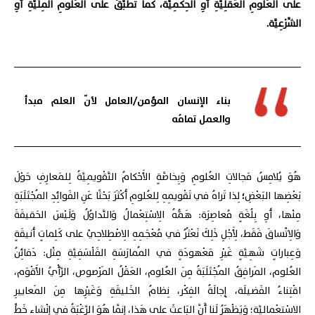
على العُلومِ العَقْلِيَّةِ أَوِ الحِكْمِيَّة، كَما تُطَبَّقُ على العُلومِ المِلِّيَّةِ أَوِ
الشَّرْعِيَّة.
بناء الإنسان المؤمن/العامل لأنّ العلم مبدأ
والعمل تمامُه
هُوَ يُلامِسُ مَجالاتِ العُلومِ وَبِخاصَّةٍ الأَحْكامُ التَّقْويمِيَّةُ لِلمَعارِفِ حَوْلَ
بَعْضِها البَعْضِ
؛
لِذا تَراهُ في تَقْويمِهِ لِلعُلومِ أَكْثَرَ بَحْثًا عَنِ الفَوائِدِ المُجْتَلَبَةِ
مِنْها، أَوِ بِلُغَةٍ مُعاصِرَة: هَمُّهُ الِاسْتِعْمالُ وَالتَّداوُلُ وَلَيْسَ الحَقيقَةَ
وَالِاتِّساقَ فَقَط، لِأَجْلِ ذَلِكَ نَعْثُرُ في مُعْجَمِهِ الِاصْطِلاحِيِّ على كَلِماتٍ أَنيقَةٍ
وَعِباراتٍ شَهِيَّةٍ غَيْرِ مَعْهودَةٍ في المُمارَسَةِ الفَلْسَفِيَّةِ مِثْل: دَفائِنُ
العُلوم، المَرافِقُ المُجْتَلَبَةُ مِنَ العُلوم، العَقْلُ المَرْصوص، الرَّأْيُ الأَقْوَم،
اقْتِناءُ الفَضيلَة، إِجالَةُ الفِكْر، نِظامُ الخَليقَةِ وَغَيْرِها مِنَ المَعاييرِ
الِاسْتِعْمالِيَّة؛ وَيَظْهَرُ لَنا أَنَّ البَاعِثَ على هَذا، إِنَّما هُوَ الرَّغْبَةُ في إِنْشاءِ خَطٍّ