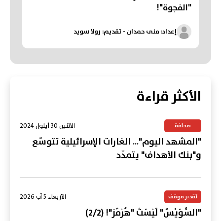
"الفجوة"!
إعداد: منى حمدان - تقديم: رولا سويد
الأكثر قراءة
الاثنين 30 أيلول 2024
صحافة
"المشهد اليوم"... الغارات الإسرائيلية تتوسّع
و"بنك الأهداف" يتمدّد
الأربعاء 5 آب 2026
تقدير موقف
"السُّوَيْسُ" لَيْسَتْ "هُرْمُز"! (2/2)