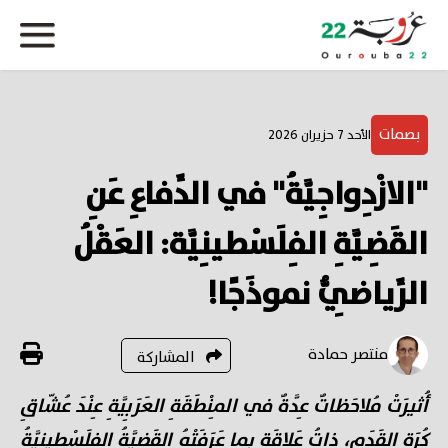
بصمات
الأحد 7 حزيران 2026
"الازْدِواجِيَّةُ" في الدِّفاعِ عَنِ
القَضِيَّةِ الفِلَسْطينِيَّة: العَقْلُ
الرِّياضِيُّ نموذَجًا!
منتصر حمادة
المشاركة
أُثيرَتْ مُلاحَظاتٌ عِدَّةٌ في المِنْطَقَةِ العَرَبِيَّةِ عِنْدَ عُشّاقِ
كُرَةِ القَدَم، ذاتُ عَلاقَةٍ بِما عَرَفَتْهُ القَضِيَّةُ الفِلَسْطينِيَّةُ