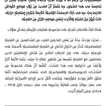
الفِلَسْطِينِيّ، بَلْ نَزْعُمُ أَنَّهُ لا يوجَدُ مُدَرِّبٌ يَحْظى بِصيتٍ عالَمِيٍّ يُمْكِنُ أَنْ
يُنافِسَهُ في هَذا السِّياق، بِما يُفَسِّرُ أَنَّ العَديدَ مِنْ رُوّادِ مَواقِعِ التَّواصُلِ
الاجْتِماعِيّ، بِما في ذَلِكَ الحِساباتُ الرَّقْمِيَّةُ التّابِعَةُ لِتَيّاراتٍ إِسْلامِيَّةٍ حَرَكِيَّة،
كانَتْ تُرَوِّجُ بَيْنَ الفَيْنَةِ وَالأُخْرى لِبَعْضِ مَواقِفِ الرَّجُلِ مِنَ القَضِيَّة.
هُناكَ ثَلاثُ مُلاحَظاتٍ نَقْدِيَّةٍ عَلى مَجْموعَةِ مُفارَقاتٍ مُرْتَبِطَةٍ بِتَفاعُلِ هَؤُلاء:
ــ صَدَرَتْ قِراءاتٌ عِدَّةٌ عَنْ بَعْضِ الفاعِلينَ العَرَب، مِنَ المُدافِعينَ عَنِ القَضِيَّةِ
الفِلَسْطينِيَّة، تُحَذِّرُ مِنِ اخْتِزالِ الدِّفاعِ عَنِ القَضِيَّةِ الفِلَسْطينِيَّةِ تَأْسيسًا على
مَرْجِعِيَّةٍ دينِيَّة، على غِرارِ الخِطابِ الصّادِرِ عَنْ مُجْمَلِ الإِسْلامِيّينَ الذين
يَتَعامَلونَ مَعَ القَضِيَّةِ نَفْسِها مِنْ مَنْظورٍ عَقائِدِيٍّ صِرْف، بَيْنَما الأَزْمَةُ أَكْبَرُ
وَأَعْقَدُ مِنِ اخْتِزالِها في هَذا المُحَدِّد، أَقَلُّها أَنَّ هُناكَ مَجْموعَةً مِنَ
المُحَدِّداتِ الجِيوسِياسِيَّةِ وَالاسْتراتيجِيَّةِ التي يَنْبَغي اسْتِحْضارُها كُلَّما
تَعَلَّقَ الأَمْرُ بِقِراءَةِ تَطَوُّراتِها، وَيَكْفي تَأَمُّلُ تَدْبيرِ الإِدارَةِ الأَميرْكِيَّةِ لِلْمِلَفِّ
في عَهْدِ دونالْدْ ترامب مُقارَنَةً بِتَدْبيرِها في عَهْدِ جيمي كارْتِر (1924 ــ
2024)، ضِمْنَ أَمْثِلَةٍ أُخْرى.