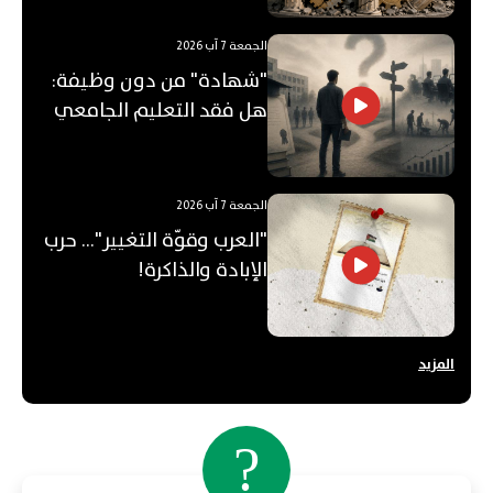
الجمعة 7 آب 2026
"شهادة" من دون وظيفة:
هل فقد التعليم الجامعي
قيمته؟
الجمعة 7 آب 2026
"العرب وقوّة التغيير"... حرب
الإبادة والذاكرة!
المزيد
?