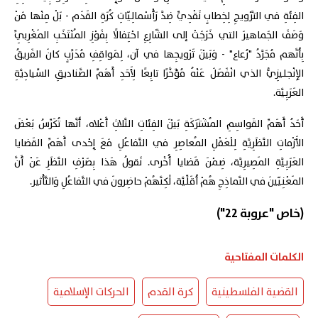
الفِئَةِ في التَّرْويجِ لِخِطابٍ نَقْدِيٍّ ضِدَّ رَأْسْمالِيّاتِ كُرَةِ القَدَم - بَلْ مِنْها مَنْ
وَصَفَ الجَماهيرَ التي خَرَجَتْ إلى الشّارِعِ احْتِفالًا بِفَوْزِ المُنْتَخَبِ المَغْرِبِيِّ
بِأَنَّهم مُجَرَّدُ "رُعاع" - وَبَيْنَ تَرْويجِها في آن، لِمَواقِفِ مُدَرِّبٍ كانَ الفَريقُ
الإِنْجليزِيُّ الذي انْفَصَلَ عَنْهُ مُؤَخَّرًا تابِعًا لِأَحَدِ أَهَمِّ الصَّناديقِ السِّيادِيَّةِ
العَرَبِيَّة.
أَحَدُ أَهَمِّ القَواسِمِ المُشْتَرَكَةِ بَيْنَ الفِئاتِ الثَّلاثِ أَعْلاه، أَنَّها تُكَرِّسُ بَعْضَ
الأَزْماتِ النَّظَرِيَّةِ لِلْعَقْلِ المُعاصِرِ في التَّفاعُلِ مَعَ إِحْدى أَهَمِّ القَضايا
العَرَبِيَّةِ المَصِيرِيَّة، ضِمْنَ قَضايا أُخْرى. نَقولُ هَذا بِصَرْفِ النَّظَرِ عَنْ أَنَّ
المَعْنِيّينَ في النَّماذِجِ هُمْ أَقَلِّيَّة، لٰكِنَّهُمْ حاضِرونَ في التَّفاعُلِ وَالتَّأْثير.
(خاص "عروبة 22")
الكلمات المفتاحية
القضية الفلسطينية
كرة القدم
الحركات الإسلامية