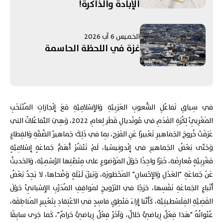
الإبادة والذاكرة!
الخميس 6 آب 2026
غزة في اللحظة الحاسمة
في سِياقِ تَفاعُلِ الشُّعوبِ العَرَبِيَّةِ وَالإِسْلامِيَّةِ مَعَ إِنْجازاتِ المُنْتَخَبِ
المَغْرِبِيِّ لِكُرَةِ القَدَمِ في مُونْديالِ قَطَر لِعامِ 2022، وَهِيَ التَّفاعُلاتُ التي
عَرَفَتْ خُروجَ الجَماهيرِ تَعْبيرًا عَنِ الفَرَح، بِما في ذَلِكَ جَماهيرُ الضِّفَّةِ وَالقِطاعِ
وَحَتّى بَعْضُ الجَماهيرِ في إِنْدونِيسْيا، لَمْ تَنْشُرْ أَهَمُّ جَماعَةٍ إِسْلامِيَّةٍ
مَغْرِبِيَّةٍ مُعارِضَة، خَبَرًا واحِدًا حَوْلَ المَوْضوعِ على مِنَصَّتِها الرَّسْمِيَّة، وَالحَديثُ
عَنْ جَماعَةِ "العَدْلِ وَالإِحْسانِ" المَحْظورَة، وَبَيْنَ لَيْلَةٍ وَضُحاها، لا يَجِدُ بَعْضُ
أَتْباعِ الجَماعَةِ نَفْسِها، حَرَجًا في التَرْويجِ لمَواقِفِ المُدَرِّبِ الإِسْبانِيِّ حَوْلَ
القَضِيَّةِ الفِلَسْطينِيَّة، كَأَنَّنا إِزاءَ مَنْطِقٍ فاسِدٍ في الاعْتِقادِ بِتَعْبِيرِ المَناطِقَة،
عُنْوانُهُ "هَذا فِعْلٌ رِياضِيٌّ حَلالٌ، وَآخَرُ فِعْلٌ رِياضِيٌّ حَرامٌ"، كَما جَرى سابِقًا