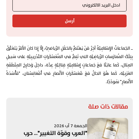
أرسل
ــ الجَماعاتُ الإِسْلامِيَّةُ آخِرُ مَنْ يَهْتَمُّ بِالحَقْلِ الرِّياضِيّ، إِلّا إِذا كانَ الأَمْرُ يَتَعَلَّقُ
بِتِلْكَ المُمارَساتِ الرِّياضِيَّةِ التي تَتِمُّ في المُعَسْكَراتِ التَّدْريبِيَّةِ على سَبيلِ
المِثال، كَما عايَنّا مَعَ جَماعاتٍ إِسْلامِيَّةٍ قِتالِيَّةٍ عِدَّة، داخِلَ وَخارِجَ المِنْطَقَةِ
العَرَبِيَّة، كَما هُوَ الحالُ مَعَ مُعَسْكَراتِ الأَنْصارِ في أَفْغانِسْتان، "مَأْسَدَةُ
الأَنْصارِ" نَموذَجًا.
مقالات ذات صلة
الجمعة 7 آب 2026
"العرب وقوّة التغيير"... حرب