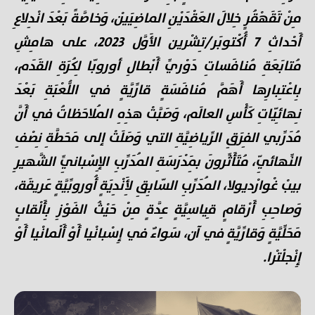
مِنْ تَقَهْقُرٍ خِلالَ العَقْدَيْنِ الماضِيَيْن، وَخاصَّةً بَعْدَ انْدِلاعِ
أَحْداثِ 7 أُكْتوبَر/تِشْرين الأَوَّل 2023، على هامِشِ
مُتابَعَةِ مُنافَساتِ دَوْريِّ أَبْطالِ أوروبّا لِكُرَةِ القَدَم،
بِاعْتِبارِها أَهَمَّ مُنافَسَةٍ قارِّيَّةٍ في اللُّعْبَةِ بَعْدَ
نِهائِيّاتِ كَأْسِ العالَم، وَصَبَّتْ هذِهِ المُلاحَظاتُ في أَنَّ
مُدَرِّبي الفِرَقِ الرِّياضِيَّةِ التي وَصَلَتْ إلى مَحَطَّةِ نِصْفِ
النِّهائِيّ، مُتَأَثِّرونَ بِمَدْرَسَةِ المُدَرِّبِ الإِسْبانِيِّ الشَّهيرِ
بيبْ غْوارْديولا، المُدَرِّبِ السّابِقِ لِأَنْدِيَةٍ أُوروبِّيَّةٍ عَريقَة،
وَصاحِبِ أَرْقامٍ قِياسِيَّةٍ عِدَّةٍ مِنْ حَيْثُ الفَوْزِ بِأَلْقابٍ
مَحَلِّيَّةٍ وَقارِّيَّةٍ في آن، سَواءٌ في إِسْبانْيا أَوْ أَلْمانْيا أَوْ
إِنْجلْتْرا.