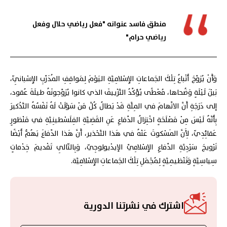
منطق فاسد عنوانه "فعل رياضي حلال وفعل
رياضي حرام"
وَأَنْ يُرَوِّجَ أَتْباعُ تِلْكَ الجَماعاتِ الإِسْلامِيَّةِ اليَوْمَ لِمَواقِفِ المُدَرِّبِ الإِسْبانِيّ،
بَيْنَ لَيْلَةٍ وَضُحاها، مُعْطًى يُؤَكِّدُ التَّزْييفَ الذي كانوا يُرَوِّجونَهُ طيلَةَ عُقود،
إلى دَرَجَةِ أَنَّ الاتِّهامَ في المِلَّةِ قَدْ يَطالُ كُلَّ مَنْ سَوَّلَتْ لَهُ نَفْسُهُ التَّذْكيرَ
بِأَنَّهُ لَيْسَ مِنْ مَصْلَحَةٍ اخْتِزالُ الدِّفاعِ عَنِ القَضِيَّةِ الفِلَسْطينِيَّةِ في مَنْظورٍ
عَقائِدِيّ، لِأَنَّ المَسْكوتَ عَنْهُ في هَذا التَّحْذير، أَنَّ هَذا الدِّفاعَ يَهُمُّ أَيْضًا
تَرْويجَ سَرْدِيَّةِ الدِّفاعِ الإِسْلامِيِّ الإيدْيولوجِيّ، وَبِالتّالِي تَقْديمَ خِدْماتٍ
سِياسِيَّةٍ وَتَنْظيمِيَّةٍ لِمُجْمَلِ تِلْكَ الجَماعاتِ الإِسْلامِيَّة.
اشترك في نشرتنا الدورية