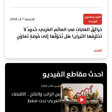
العرب وطموح
الجمعة 7 آب 2026
الوحدة
حَرائِقُ الغاباتِ في العالَمِ العَرَبي: حُدودٌ لا
تَحْتَرِمُها النّيران! هَل نُحَوِّلُها إلى فُرصَةِ تَعاوُنٍ
عَرَبي؟
المزيد
احدث مقاطع الفيديو
السبت 8 آب 2026
بين الراتب والناتج… الاقتصاد
العربي تحت ضغط
"الفجوة"!