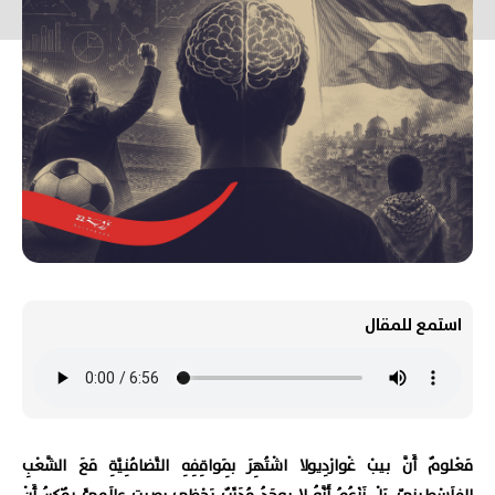
استمع للمقال
مَعْلومٌ أَنَّ بيبْ غْوارْدِيولا اشْتُهِرَ بِمَواقِفِهِ التَّضامُنِيَّةِ مَعَ الشَّعْبِ