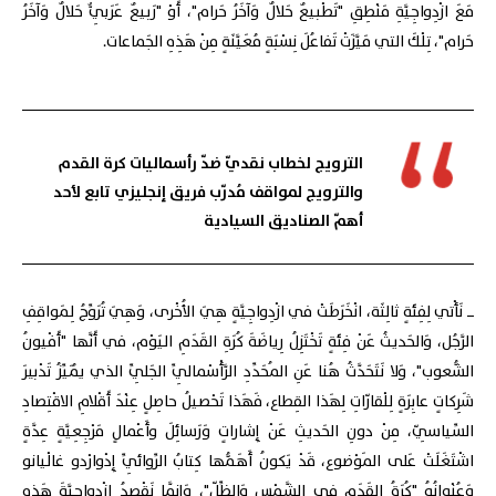
مَعَ ازْدِواجِيَّةِ مَنْطِقِ "تَطْبيعٌ حَلالٌ وَآخَرُ حَرام"، أَوْ "رَبيعٌ عَرَبِيٌّ حَلالٌ وَآخَرُ
حَرام"، تِلْكَ التي مَيَّزَتْ تَفاعُلَ نِسْبَةٍ مُعَيَّنَةٍ مِنْ هَذِهِ الجَماعات.
الترويج لخطاب نقديّ ضدّ رأسماليات كرة القدم
والترويج لمواقف مُدرّب فريق إنجليزي تابع لأحد
أهمّ الصناديق السيادية
ــ نَأْتي لِفِئَةٍ ثالِثَة، انْخَرَطَتْ في ازْدِواجِيَّةٍ هِيَ الأُخْرى، وَهِيَ تُرَوِّجُ لِمَواقِفِ
الرَّجُل، وَالحَديثُ عَنْ فِئَةٍ تَخْتَزِلُ رِياضَةَ كُرَةِ القَدَمِ اليَوْم، في أَنَّها "أَفْيونُ
الشُّعوب"، وَلا نَتَحَدَّثُ هُنا عَنِ المُحَدِّدِ الرَّأْسْمالِيِّ الجَلِيِّ الذي يُمَيِّزُ تَدْبيرَ
شَرِكاتٍ عابِرَةٍ لِلْقارّاتِ لِهَذا القِطاع، فَهَذا تَحْصيلُ حاصِلٍ عِنْدَ أَقْلامِ الاقْتِصادِ
السِّياسِيّ، مِنْ دونِ الحَديثِ عَنْ إِشاراتٍ وَرَسائِلَ وأَعْمالٍ مَرْجِعِيَّةٍ عِدَّةٍ
اشْتَغَلَتْ عَلى المَوْضوع، قَدْ يَكونُ أَهَمُّها كِتابُ الرِّوائِيِّ إِدْوارْدو غالْيانو
وَعُنْوانُهُ "كُرَةُ القَدَمِ في الشَّمْسِ وَالظِّلّ"، وَإِنَّما نَقْصِدُ ازْدِواجِيَّةَ هَذِهِ