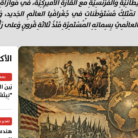
َ البَريطانِيَّةِ وَالفَرَنْسِيَّةِ مع القارَّةِ الأَميرِكِيَّة، في مُو
َّرْوَة، تَمْتَلِكُ مُسْتَوْطَناتٍ في جُغْرافْيا العالَمِ الجَدي
ِيِّ بِسِماتِهِ المُسْتَمِرَّةِ مُنْذُ ثَلاثَةِ قُرونٍ وَعلى رَأْس
الأك
بصم
بَينَ 
"نِيتْش
تقدير 
هندسة