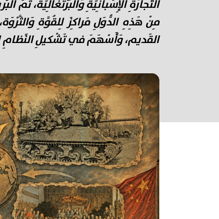
التِّجارَةِ الإِسْبانِيَّةِ وَالبُرْتُغالِيَّة، ثُمّ
مِنْ هَذِهِ الدُّوَلِ مَراكِزَ لِلقُوَّةِ وَالث
القَديم، وَأَسْهَمَ في تَشْكيلِ النِّظامِ العالَم