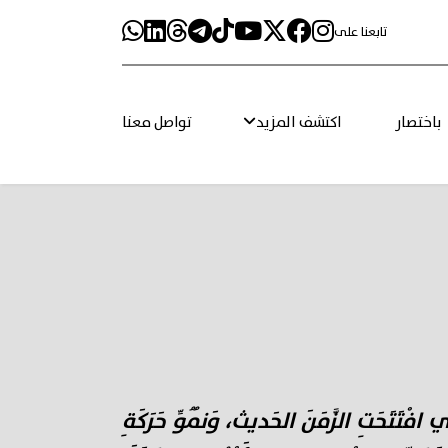
تابعنا على
باختصار
اكتشف المزيد
تواصل معنا
ْتَتَحَتِ الزَّمَنَ الحَديث، وَنُمُوِّ حَرَكَةِ