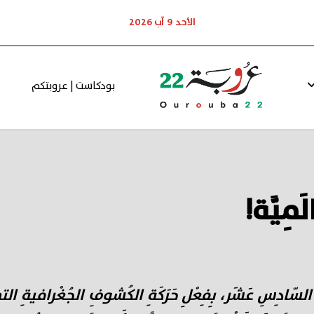
الأحد 9 آب 2026
بودكاست | عروبتكم
َمِيَّة!
ِ السّادِسِ عَشَر، بِفِعْلِ حَرَكَةِ الكُشوفِ الجُغْرافيةِ التي اف