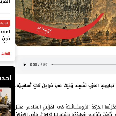
العرب
اقتصاد
اقتِصاد
يَجِبُ أ
المُقبِ
المزيد
احدث
خِلَ تَجاويفِ الغَرْبِ نَفْسِه، وَذَلِكَ في مَراحِلَ ثَلاثٍ أَساسِيَّة،
تْها‏ الحَرَكَةُ البْروتِسْتانْتِيَّةُ في‏ ‏القَرْنَيْنِ‏ ‏السّادِسِ‏ ‏عَشَرَ‏
‏وَالسّابِعِ‏ ‏عَشَر، خُصوصًا حَرْب الثَّلاثينَ عامًا، التي انْتَهَتْ بِتَوْقيعِ مُعاهَدَةِ وَسْتِفالِيا (1648). قَلَّصَ الإِصْلاحُ