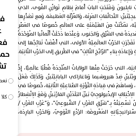
و (1815) التي كَسَرَتْ أَنْيابَ نابِليونَ وَفَتَحَتِ البابَ أَمامَ نِظامِ تَوازُنِ القُوى، الذي
جِيَّتَيْن: التَّحالُفاتِ المَرِنَة، وَالعُزْلَةِ العَظيمَة. وَمع تَصَدُّرِها
في
ْرِيَّة، تَمَكَّنَتْ مِنَ الهَيْمَنَةِ على العالَمِ خُصوصًا في العَصْرِ
ع
ْمَرَتْ بُلْدانًا عَديدَةً في الشَّرْقِ وَالجَنوب. وَعِنْدَما دَخَلَتْ أَلْمانْيا المُوَحَّدَةُ
فعا
َجَّرَتِ الحَرْبُ ‏‏العالَمِيَّةُ‏ ‏الأولى‏، التي أَفْضَتْ نَتائِجُها إلى
 وَإِعادَةِ بِناءِ "الرّايْخِ الثّالِثِ" في الطَّريقِ إلى الحَرْبِ الثّانِيَة.
حما
تش
ّانِيَة، التي خَرَجَتْ مِنْها الوِلاياتُ المُتَّحِدَةُ قُطْبًا عالَمِيًّا، إِذْ
َّوَوِيَّتَيْنِ ضِدَّ هيروشيما وَناغازاكي اليابانِيَّتَيْن. وَكَذَلِكَ فَعَلَ
نعم
ِيَّة، وَساهَمَ في قِيادَةِ الثَّوْرَةِ الصِّناعِيَّةِ الثّانِيَة، خُصوصًا في
 الِاخْتِلافِ الإيدْيولوجِيِّ بَيْنَ البَلَدَيْنِ القارِّيَيْنِ وَقَعَ الِانْشِطارُ
كلا
ِنُ تَسْمِيَتُهُ بِـ"شَرْقِ الغَرْبِ / الشُّيوعِيّ"، وَ"غَرْبِ الغَرْبِ /
سْتراتيجِيّاتِهِ المَعْروفَة: الرَّدْعِ النَّوَوِيّ، وَالحَرْبِ البارِدَة،