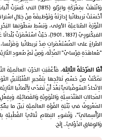
وَانْتَهَتْ بِمَعْرَكَةِ واتِرْل
أَحْسَنَتْ بَريطانْيا إِدارَتَهُ وَتَوْظيفَهُ مِنْ خِلالِ اسْتراتي
الثَّوْرَةَ الصِّناعِيَّةَ الأولى، وَبَسْطِ سَطْوَتِها البَح
الفيكْتورِيّ (1837 ـ 1901)، حَيْثُ اسْتَع
الصِّراعَ على المُسْتَعْمَراتِ ضِدَّ بَريطانْيا وَفَرَنْسا، تَف
"مُعاهَدَةِ فِرْسايْ" المُذِلَّة، وَمِنْ ثَمَّ صُعودِ النّازِيَّةِ
أَمّا المَرْحَلَةُ الثّالِثَة
، فَأَعْقَبَتِ الحَرْبَ العالَمِيَّةَ الث
تَمَكَّنَتْ مِنْ حَسْمِ نَتائِجِها بِتَفْجيرِ القُنْبُلَتَيْنِ الن
الِاتِّحادُ السّوفْياتِيُّ بَعْدَ أَنْ تَصَدّى لِأَلْمانْيا النّاز
المَجالاتِ الهَنْدَسِيَّةِ وَالنَّوَوِيَّةِ وَالفَضائِيَّة. وَبِفِعْلِ
المَعْروفُ في بُنْيَةِ القُوَّةِ العالَمِيَّةِ بَيْنَ ما يُمْك
الرَّأْسِمالِيّ"، وَنُشوءِ النِظامِ ثُنائِيِّ القُطْبِيَّةِ بِا
وَالوِفاقِ الدَّوْلِيّ... إِلَخ.