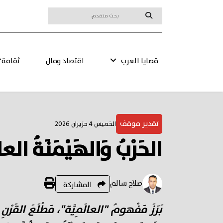
قضايا العرب
اقتصاد ومال
ثقافة
تقدير موقف
الخميس 4 حزيران 2026
الحَرْبُ وَالهَيْمَنَةُ العال
صلاح سالم
المشاركة
بَرَزَ مَفْهومُ "العالَمِيَّة"، مَطْلَعَ القَرْن