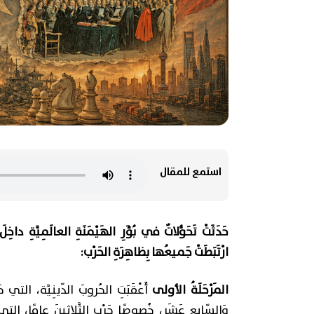
استمع للمقال
حَدَثَتْ تَحَوُّلاتٌ في بُؤَرِ الهَيْمَنَةِ العالَمِيَّةِ دا
ارْتَبَطَتْ جَميعُها بِظاهِرَةِ الحَرْب:
المَرْحَلَةُ الأولى
أَعْقَبَتِ الحُروبَ الدّينِيَّة، التي حَفَّزَ