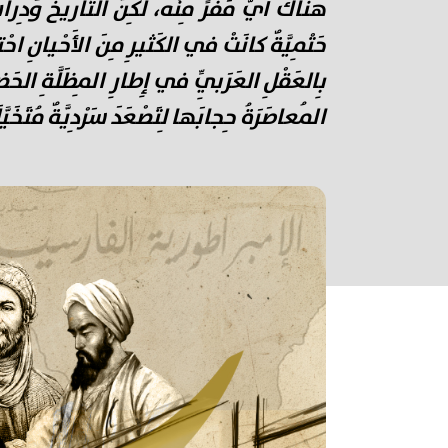
هُناكَ أَيُّ مَفَرٍّ مِنْه، لَكِنَّ التّاريخَ وَدِرا
حَتْمِيَّةٌ كانَتْ في الكَثيرِ مِنَ الأَحْيانِ احْت
بِالعَقْلِ العَرَبِيِّ في إِطارِ المِظَلَّةِ الحَض
المُعاصَرَةُ حِجابَها لِتَصْعَدَ سَرْدِيَّةٌ مُتَخَي