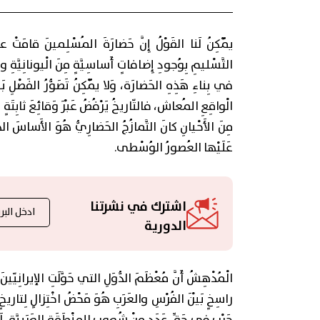
يُمْكِنُ لَنا القَوْلُ إِنَّ حَضارَةَ المُسْلِمينَ قامَتْ على
التَّسْليمِ بِوُجودِ إِضافاتٍ أَساسِيَّةٍ مِنَ الْيونانِيَّةِ والحَ
في بِناءِ هَذِهِ الحَضارَة، وَلا يُمْكِنُ تَصَوُّرُ الفَصْلِ ب
الْواقِعِ المُعاش، فالتّاريخُ يَرْفُضُ عَبْرَ وَقائِعَ ثابِتَةٍ ا
مِنَ الأَحْيانِ كانَ التَّمازُجُ الحَضارِيُّ هُوَ الأَساسَ
عَلَيْها العُصورُ الوُسْطى.
اشترك في نشرتنا
الدورية
الْمُدْهِشُ أَنَّ مُعْظَمَ الدُّوَلِ التي حَوَّلَتِ الإيرانِيّينَ 
راسِخٍ بَيْنَ الفُرْسِ والعَرَبِ هُوَ مَحْضُ اخْتِزالٍ لِتاريخٍ ط