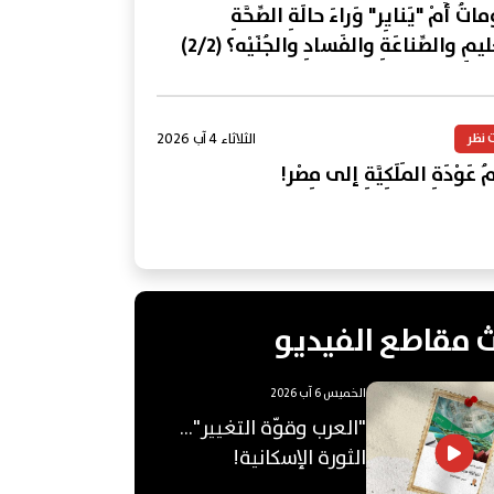
تُ أَمْ "يَنايِر" وَراءَ حالَةِ الصِّحَّةِ
ليمِ والصِّناعَةِ والفَسادِ والجُنَيْه؟ (2/2)
الثلاثاء 4 آب 2026
 نظر
 عَوْدَةِ المَلَكِيَّةِ إلى مِصْر!
 مقاطع الفيديو
الخميس 6 آب 2026
"العرب وقوّة التغيير"...
الثورة الإسكانية!