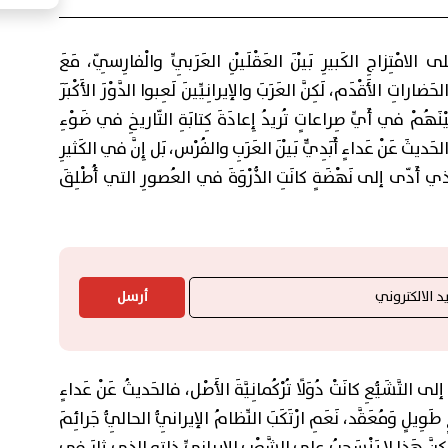
 الامْتِزاجِ الكَبيرِ بَيْنَ العَقْلَيْنِ العَرَبِيِّ والْفارِسِيّ، مَعَ
ضاراتِ الأَقْدَم، لَكِنَّ العَرَبَ والإيرانِيِّينَ لَعِبوا الدَّوْرَ الأَكْبَرَ
َيْنَهُمْ في أَيِّ صِراعاتٍ تُريدُ إِعادَةَ كِتابَةِ التّاريخِ في ضَوْءِ
لحَديثَ عَنْ عَداءٍ أَبَدِيٍّ بَيْنَ العَرَبِ والفُرْس، بَل إِنَّ في الكَثيرِ
 الذي أَدّى إلى نَهْضَةٍ كانَتِ الذُّرْوَةَ في العُصورِ التي أُطْلِقَ
أرسل
إلى التَّشَيُّعِ كانَتْ دُوَلًا تُرْكُمانِيَّةَ الأَصْل، فالحَديثُ عَنْ عَداءٍ
َوِيلٍ وَمُعَقَّد، نَعَمِ ارْتَكَبَ النِّظامُ الإيرانِيُّ الحالِيُّ جَرائِمَ