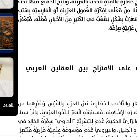
ارَةٍ عالَمِيَّةٍ تَتَحَدَّثُ بِالعَرَبِيَّة، وَيُنْتِجُ الجَميعُ فيها تَحْتَ
ُنا مِنْ مَعْنًى لِفِكْرَةِ العُقولِ العَرَبِيَّةِ أَوِ الْفارِسِيَّةِ بِسَبَبِ
َهَرَتْ بِشَكْلٍ يَصْعُبُ في الكَثيرِ مِنَ الأَحْيانِ فَصْلُه، فَبَعْضُ
رَبِيَّةٍ صِرْفَة.
على الامتزاج بين العقلين العربي
ارِ والتَّلاقي الحَضارِيِّ بَيْنَ العَرَبِ والفُرْسِ وَغَيْرِهِما مِنَ
المزيد
رَةِ الإِسْلامِيَّة، فَسيبَوَيْهِ انْتَصَرَ لِلنَّحْوِ العَرَبِيّ، وابْنُ سينا
، والرّازِيُّ الحَكيمُ قَدَّمَ لِلبَشَرِيَّةِ "الْحاوي" سِفْرَهُ الخالِدَ في
ْجَليل، والبيرونِيُّ قَدَّمَ مَوْسوعَةً عِلْمِيَّةً فَرْدِيَّةً مُنْتَصِرًا