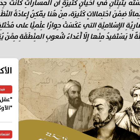
سَتَهُ يُثْبِتانِ في أَحْيانٍ كَثيرَةٍ أَنَّ المَساراتِ كانَتْ جِدَّ مُ
ِمالًا ضِمْنَ احْتِمالاتٍ كَثيرَة، مِنْ هُنا يُمْكِنُ إِعادَةُ النَّظ
ارِيَّةِ الإِسْلامِيَّةِ التي عَكَسَتْ حِوارًا عِلْمِيًّا على مُخْتَ
َّلَةٌ لا يَسْتَفيدُ مِنْها إِلّا أَعْداءُ شُعوبِ المِنْطَقَةِ مِمَّنْ
الأك
فيد
"عقل"
"الأو
اقتصاد