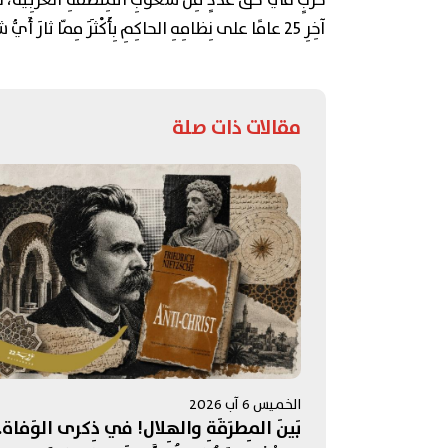
حَرْبٍ في حَقِّ عَدَدٍ مِنْ شُعوبِ المِنْطَقَةِ العَرَبِيَّة، 
آخِرِ 25 عامًا على نِظامِهِ الحاكِمِ بِأَكْثَرَ مِمّا ثارَ أَيُّ شَعْبٍ آخَرَ في المِنْطَقَة.
مقالات ذات صلة
الخميس 6 آب 2026
بَينَ المِطرَقَةِ والهِلال! في ذِكرى الوَفاة..