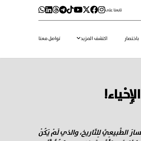
تابعنا على
باختصار
اكتشف المزيد
تواصل معنا
لإِحْياء!
لمَسارَ الطَّبيعِيَّ لِلتّاريخ، والذي لَمْ يَكُنْ