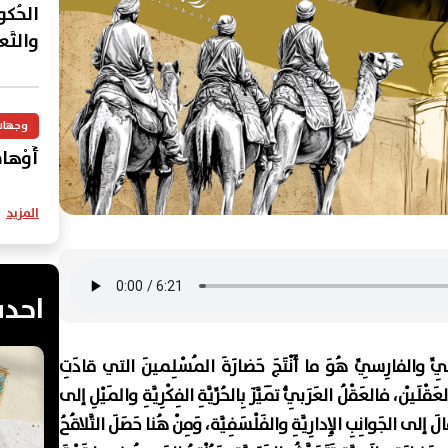
الحُكوما
والتَّع
وجهات
أَوْهامُ
المزيد
احدث
عَرَبِيِّ والفارِسِيِّ هُوَ ما أَنْتَجَ حَضارَةَ المُسْلِمينَ التي قادَتِ
لَيْن، فالعَقْلُ العَرَبِيُّ تَمَيَّزَ بِالحُرِّيَّةِ الفِكْرِيَّةِ والمَيْلِ إلى
َ إلى الجَوانِبِ الإِدارِيَّةِ والفَلْسَفِيَّة، وَمِنْ هُنا حَصَلَ التَّلاقُحُ