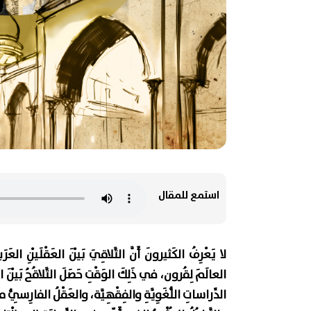
استمع للمقال
لا يَعْرِفُ الكَثيرونَ أَنَّ التَّلاقِيَ بَيْنَ العَقْلَيْنِ ال
العالَمَ لِقُرون، في ذَلِكَ الوَقْتِ حَصَلَ التَّلاقُحُ بَيْنَ العَقْ
الدِّراساتِ اللُّغَوِيَّةِ والفِقْهِيَّة، والعَقْلُ الفارِسِيُّ مال