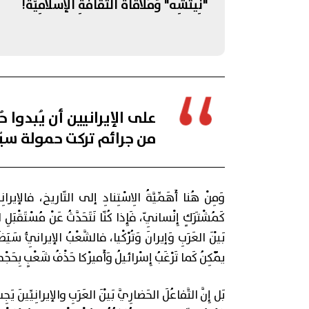
"نِيتْشِه" وَمُلاقاةُ الثَّقافَةِ الإسلامِيَّة!
على الإيرانيين أن يُبدوا 
من جرائم تركت حمولة سيّ
وَمِنْ هُنا أَهَمِّيَّةُ الِاسْتِنادِ إلى التّاريخ، فالإيرانِ
كَمُشْتَرَكٍ إِنْسانِيّ، فَإِذا كُنّا نَتَحَدَّثُ عَنْ مُسْتَقْبَل
بَيْنَ العَرَبِ وَإيرانَ وَتُرْكْيا، فالشَّعْبُ الإيرانِيُّ سَيَظَ
يُمْكِنُ كَما تَرْغَبُ إِسْرائيلُ وَأَميرْكا حَذْفُ شَعْبٍ بِحَجْم
بَل إِنَّ التَّفاعُلَ الحَضارِيَّ بَيْنَ العَرَبِ والإيرانِيِّينَ ي