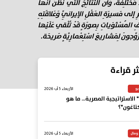
خْتَلِفَة، وَأَنَّ النَّتائِجَ التي نَظُنُّ أَنَّها
َرِ إلى مَسيرَةِ العَقْلِ الإيرانِيِّ وَعَلاقَتِهِ
لِفِ المُسْتَوَياتِ بِصورَةٍ قَدْ تُلْقي عَلَيْها
 يُرَوِّجونَ لِمَشاريعَ اسْتِعْمارِيَّةٍ صَريحَة.
ثر قراءة
الأربعاء 5 آب 2026
يو
 الاستراتيجية المصرية... ما هو
كتاغون"؟
الأربعاء 5 آب 2026
 ومال