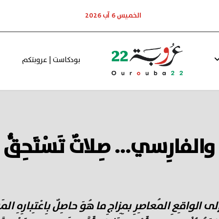
الخميس 6 آب 2026
بودكاست | عروبتكم
يِّ والفارِسي... صِلاتٌ تَسْتَحِقُّ ا
ُرُ إلى الواقِعِ المُعاصِرِ بِمِزاجِ ما هُوَ حاصِلٌ بِاعْتِبارِهِ ا