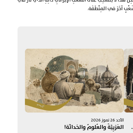
لَكِنَّ هَذا لا يَنْسَحِبُ على الشَّعْبِ الإيرانِيِّ ذاتِهِ الذي ثارَ في
الأحد 26 تموز 2026
العَرَبِيَّةُ والعُلومُ والحَداثَة!