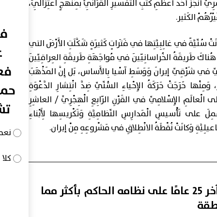
ُّ أَنْجَزَ أَحَدَ أَعْظَمِ كُتُبِ التَّفْسيرِ القُرْآنِيِّ بِمَنْهَجٍ اعْتِزالِيّ،
يْرُهُمْ الكَثير.
في
نَتْ سُنِّيَّةً في غالِبِيَّتِها في فَتَراتٍ كَثيرَةٍ شَكَّلَتِ الأَرْضَ التي
ع
ثَلًا هُناكَ طَريقَةُ الخُراسانِيّينَ في مُواجَهَةِ طَريقَةِ العِراقِيِّينَ
فعا
يِّ في شَرْقِيِّ إيرانَ وَوَسَطِ آسْيا بِالأَساس، بَل إِنَّ المَذْهَبَ
وَمِنْها خَرَجَتْ حَرَكَةُ الإِحْياءِ السُّنِّيِّ ضِدَّ انْتِشارِ الدَّعْوَةِ
حما
ى الْعالَمِ الإِسْلامِيِّ في القَرْنِ الرّابِعِ الْهِجْرِيِّ / العاشِرِ
تش
ِلَ على تَأْسيسِ الْمَدارِسِ النِّظامِيَّةِ وَتَكْريسِها لِأَبْناءِ
يلِيَّةِ وَكانَتْ نُقْطَةُ الانْطِلاقِ في مَشْروعِهِ مِنْ إيران.
نعم
كلا
الشعب الإيراني ثار في آخر 25 عامًا على نظامه الحاكم بأكثر مما
طقة