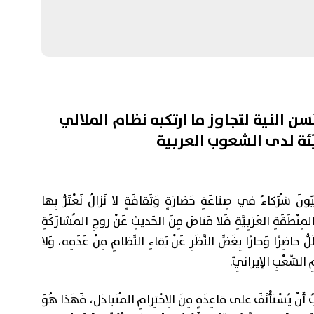
حُسن النية لتجاوز ما ارتكبه نظام الملالي
ئة لدى الشعوب العربية
يّونَ شُرَكاءُ في صِناعَةِ حَضارَةٍ وَثَقافَةٍ لا نَزالُ نَعْتَزُّ بِها
ِ المِنْطَقَةِ العَرَبِيَّةِ فَلا مَناصَ مِنَ الحَديثِ عَنْ روحِ المُشارَكَةِ
لُّ حاضِرًا وَجارًا بِغَضِّ النَّظَرِ عَنْ بَقاءِ النِّظامِ مِنْ عَدَمِه، وَلا
ِ الشَّعْبِ الإيرانِيّ.
َجِبُ أَنْ يُسْتَأْنَفَ على قاعِدَةٍ مِنَ الِاحْتِرامِ المُتَبادَل، فَهَذا هُوَ