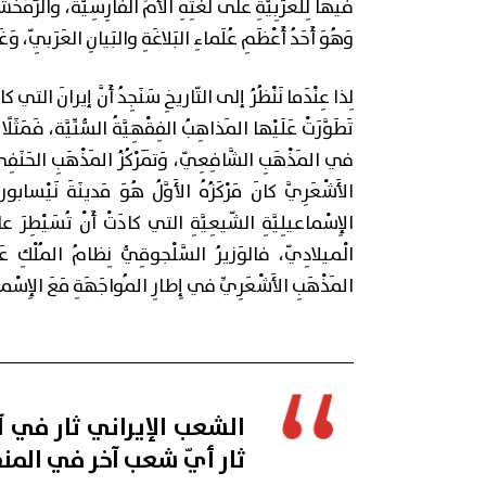
فيها لِلعَرَبِيَّةِ على لُغَتِهِ الأُمِّ الْفارِسِيَّة، والزَّمَخْشَرِي
وَهُوَ أَحَدُ أَعْظَمِ عُلَماءِ البَلاغَةِ والبَيانِ العَرَبِيّ، وَغَ
لِذا عِنْدَما نَنْظُرُ إلى التّاريخِ سَنَجِدُ أَنَّ إيرانَ التي كا
تَطَوَّرَتْ عَلَيْها المَذاهِبُ الفِقْهِيَّةُ السُّنِّيَّة، فَمَ
في المَذْهَبِ الشَّافِعِيّ، وَتَمَرْكُزُ المَذْهَبِ الحَنَفِ
الأَشْعَرِيَّ كانَ مَرْكَزُهُ الأَوَّلُ هُوَ مَدينَةَ نَيْسابور، 
الإِسْماعيلِيَّةِ الشّيعِيَّةِ التي كادَتْ أَنْ تُسَيْطِرَ عل
الْميلادِيّ، فالوَزيرُ السَّلْجوقِيُّ نِظامُ المُلْكِ عَم
المَذْهَبِ الأَشْعَرِيِّ في إِطارِ المُواجَهَةِ مَعَ الإِسْماع
ثار أيّ شعب آخر في المن