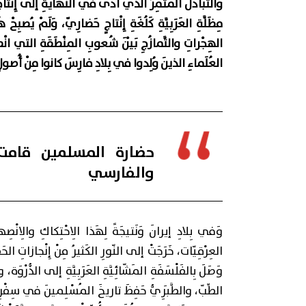
والتَّبادُلُ المُثْمِرُ الذي أَدّى في النِّهايَةِ إلى إِنْتاجِ حَض
مِظَلَّةِ العَرَبِيَّةِ كَلُغَةِ إِنْتاجٍ حَضارِيّ، وَلَمْ يُصبِحْ ه
الهِجْراتِ والتَّمازُجِ بَيْنَ شُعوبِ المِنْطَقَةِ التي انْص
العُلَماءِ الذينَ وُلِدوا في بِلادِ فارِسَ كانوا مِنْ أُصولٍ عَ
حضارة المسلمين قامت 
والفارسي
وَفي بِلادِ إيرانَ وَنَتيجَةً لِهَذا الِاحْتِكاكِ والِانْصِه
العِرْقِيّات، خَرَجَتْ إلى النّورِ الكَثيرُ مِنْ إِنْجازاتِ الحَضا
وَصَلَ بِالفَلْسَفَةِ المَشّائِيَّةِ العَرَبِيَّةِ إلى الذُّرْوَة
الطِّبّ، والطَّبَرِيُّ حَفِظَ تاريخَ المُسْلِمينَ في سِفْرِهِ ال