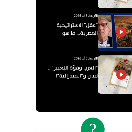
الأربعاء 5 آب 2026
"عقل" الاستراتيجية
المصرية... ما هو
"الأوكتاغون"؟
الأربعاء 5 آب 2026
"العرب وقوّة التغيير"...
لبنان و"الفيدرالية"!
?