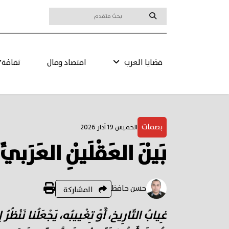
قضايا العرب
اقتصاد ومال
ثقافة
بصمات
الخميس 19 آذار 2026
بَيْنَ العَقْلَيْنِ العَرَب
حسن حافظ
المشاركة
غِيابُ التّارِيخ، أَوْ تِغْييبُه، يَجْعَلُنا نَنْظ