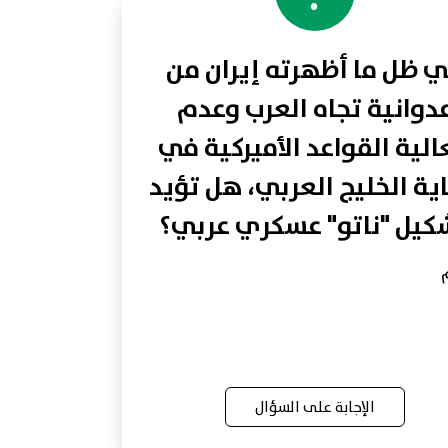
 ظل ما أظهرته إيران من
دوانية تجاه العرب وعدم
لية القواعد الأميركية في
ية الخليج العربي، هل تؤيد
كيل "ناتو" عسكري عربي؟
الإجابة على السؤال