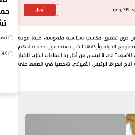
حما
أرسل
تش
نعم
 من دون تحقيق مكاسب سياسية ملموسة، فيما عودة
ف موقع الدولة وأركانها الذين يستخدمون حجة نجاحهم
كلا
الديبلوماسي في تحييد العاصمة بعد "الأربعاء الأسود" في 8 نيسان من أجل رد انتقادات الحزب للخيار
 أتاح انخراط الرئيس الأميركي شخصيا في الضغط على