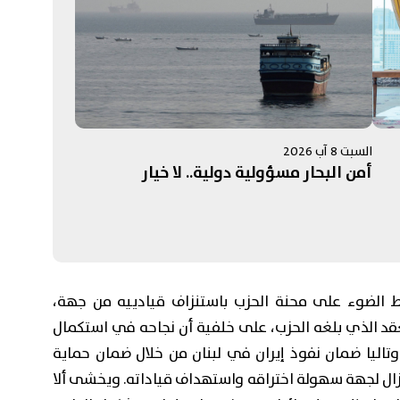
السبت 8 آب 2026
أمن البحار مسؤولية دولية.. لا خيار
ط الضوء على محنة الحزب باستنزاف قيادييه من جهة،
د الذي بلغه الحزب، على خلفية أن نجاحه في استكمال
تاليا ضمان نفوذ إيران في لبنان من خلال ضمان حماية
يزال لجهة سهولة اختراقه واستهداف قياداته. ويخشى ألا