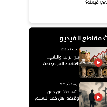
عي قيمته؟
 مقاطع الفيديو
السبت 8 آب 2026
بين الراتب والناتج…
الاقتصاد العربي تحت
ضغط "الفجوة"!
الجمعة 7 آب 2026
"شهادة" من دون
وظيفة: هل فقد التعليم
الجامعي قيمته؟