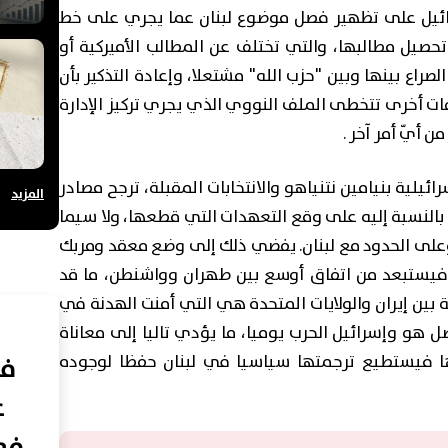
ائيل على تظهير فصل موضوع لبنان عما يجري على خط
تحصيل مطالبها، والتي تختلف عن المطالب الأميركية أو
صراع بينها وبين "حزب الله" مشتعلا، وإعادة التذكير بأن
فات أخرى تتخطى الملف النووي الذي يجري تركيز الإدارة
ن أيّ أمر آخر .
يلية بنيامين نتنياهو والانتخابات المقبلة، ترجح مصادر
المزيد
بالنسبة إليه على وقع التعهدات التي قطعها، ولا سيما
على الحدود مع لبنان. يفضي ذلك إلى وضع معقد ومربك
ن فيستبعد من اتفاق أوسع بين طهران وواشنطن، ما قد
بين إيران والولايات المتحدة هي التي أمنت الهدنة في
 هو وإسرائيل الحرب يوميا، ما يؤدي تاليا إلى معاناة
في
ا فيستطيع ترجمتها سياسيا في لبنان حفظا لوجوده
ع
فعا