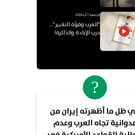
الجمعة 7 آب 2026
"العرب وقوّة التغيير"...
حرب الإبادة والذاكرة!
?
 ظل ما أظهرته إيران من
دوانية تجاه العرب وعدم
لية القواعد الأميركية في