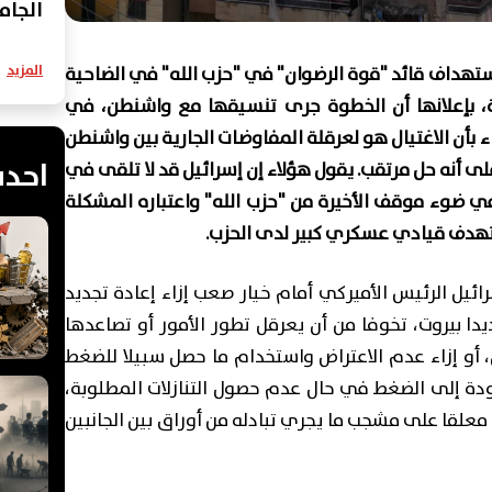
الجام
المزيد
استهداف قائد "قوة الرضوان" في "حزب الله" في الضاحية
ة، بإعلانها أن الخطوة جرى تنسيقها مع واشنطن، في
 بأن الاغتيال هو لعرقلة المفاوضات الجارية بين واشنطن
احدث
ى أنه حل مرتقب. يقول هؤلاء إن إسرائيل قد لا تلقى في
 في ضوء موقف الأخيرة من "حزب الله" واعتباره المشكلة
ستهدف قيادي عسكري كبير لدى الحزب.
يل الرئيس الأميركي أمام خيار صعب إزاء إعادة تجديد
دا بيروت، تخوفا من أن يعرقل تطور الأمور أو تصاعدها
، أو إزاء عدم الاعتراض واستخدام ما حصل سبيلا للضغط
عودة إلى الضغط في حال عدم حصول التنازلات المطلوبة،
 معلقا على مشجب ما يجري تبادله من أوراق بين الجانبين