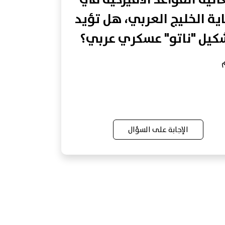
ية الخليج العربي، هل تؤيد
كيل "ناتو" عسكري عربي؟
الإجابة على السؤال