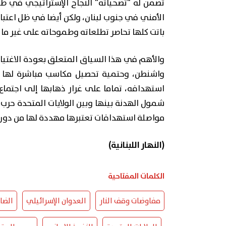
تضمن له "تضحياته" النجاح الإستراتيجي في ظ
الأمني ​​في جنوب لبنان، ولكن أيضا في ظل اعتبار
باتت كلها تحاصر تطلعاته وطموحاته على غير ما ك
والأهم في هذا السياق المتعلق بعودة الاغتيال
واشنطن، وحتمية تحصيل مكاسب مباشرة لها ف
استهدافه، تماما على غرار ذهابها إلى اجتماع
شمول الهدنة بينها وبين الولايات المتحدة حرب
مواصلة استهدافات تعتبرها مهددة لها من دون ا
(النهار اللبنانية)
الكلمات المفتاحية
مفاوضات وقف النار
العدوان الإسرائيلي
الضا