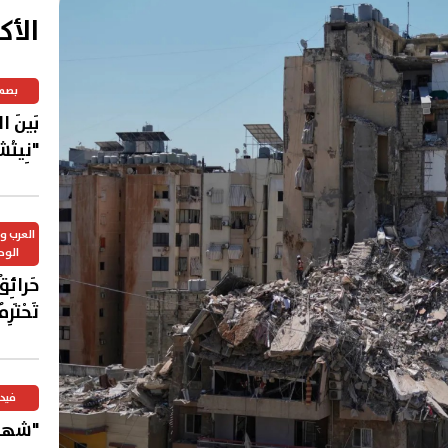
الأك
بصم
بَينَ 
"نِيتْش
العرب 
الوح
حَرائِق
تَحْتَر
عَرَبي
فيد
"شهاد