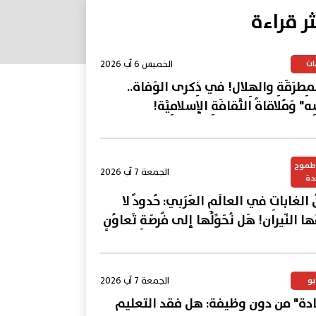
ثر قراءة
الخميس 6 آب 2026
ات
المِطرَقَةِ والهِلال! في ذِكرى الوَفاة..
ِه" وَمُلاقاةُ الثَّقافَةِ الإسلامِيَّة!
وطموح
الجمعة 7 آب 2026
دة
ُ الغاباتِ في العالَمِ العَرَبي: حُدودٌ لا
ِمُها النّيران! هَل نُحَوِّلُها إلى فُرصَةِ تَعاوُنٍ
؟
الجمعة 7 آب 2026
يو
ة" من دون وظيفة: هل فقد التعليم