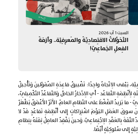
السبت 1 آب 2026
التَّحَوُّلاتُ الاقتِصادِيَّةُ والمَعرِفِيَّة.. وأزمَةُ
الفِعلِ الجَماعِيّ!
بِيَّة، يَبْقى الِاتِّجاهُ واحِدًا: تَضْييقُ قاعِدَةِ المُمَوِّلينَ وَتَأْجيلُ
ةِ لِأَنْظِمَةِ التَّقاعُد - أَيِ الِادِّخارُ الخاصُّ وَالتَّقاعُدُ التَّكْمِيلِيّ،
ِيّ - ما يَزيدُ الضَّغْطَ على النِّظامِ العامّ. الأَثَرُ الأَعْمَقُ يَظْهَرُ
ونَ سوقَ العَمَلِ اليَوْمَ اشْتِراكاتٍ إِلى أَنْظِمَةِ تَقاعُدٍ قَدْ لا
ِّقَةَ بِالعَقْدِ الِاجْتِماعِيّ. وَحينَ يَفْقِدُ العامِلُ ثِقَتَهُ بِنِظامِ
يَّةٍ إِلى سُلوكِيَّةٍ أَيْضًا.