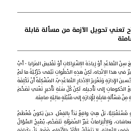
ح تعني تحويل الأزمة من مسألة قابلة
امتة
 سِنِّ التَّقاعُدِ أَوْ زِيادَةَ الِاشْتِراكاتِ أَوْ تَقْليصَ المَزايا - أَيْ
سَّيْرَ في هذا الِاتِّجاه، لَكِنَّ هذِهِ الخُطُواتِ تَبْقى جُزْئِيَّةً ما لَمْ
نَ الإِدارَةِ وَتَعْزيزَ الِادِّخارِ التَّقاعُدِيّ. المُشْكِلَةُ أَنَّ تَكْلِفَةَ
عُ الحُكوماتِ إِلى تَأْجيلِه. لَكِنَّ كُلَّ سَنَةِ تَأْخيرٍ تَعْني تَضَخُّمَ
نْ مَسْأَلَةٍ قابِلَةٍ لِلْإِدارَةِ إِلى قُنْبُلَةٍ مالِيَّةٍ صامِتَة.
ْيو مُسْتَقْبَلِيًّا، بَلْ هِيَ واقِعٌ بَدَأَ بِالفِعْل. حينَ يَكونُ مُعْظَمُ
اشات، وَالِالْتِزاماتُ غَيْرُ المُمَوَّلَةِ تَتَضَخَّم، يُصْبِحُ السُّؤالُ
 وَفي النِّهايَة، لا يَتَعَلَّقُ الأَمْرُ بِالأَرْقامِ فَقَط، بَلْ بِكَرامَةِ