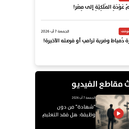
 عَوْدَةِ المَلَكِيَّةِ إلى مِصْر!
الجمعة 7 آب 2026
موقف
ة دُمياط وضربة ترامب أو فرصته الأخيرة!
 مقاطع الفيديو
الجمعة 7 آب 2026
"شهادة" من دون
وظيفة: هل فقد التعليم
الجامعي قيمته؟