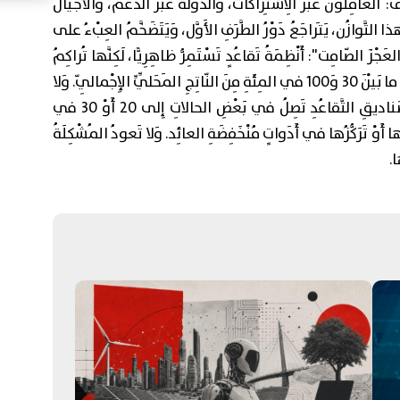
ف: العامِلونَ عَبْرَ الِاشْتِراكات، وَالدَّوْلَةُ عَبْرَ الدَّعْم، وَالأَجْيالُ
ِ هذا التَّوازُن، يَتَراجَعُ دَوْرُ الطَّرَفِ الأَوَّل، وَيَتَضَخَّمُ العِبْءُ على
لعَجْزَ الصّامِت": أَنْظِمَةُ تَقاعُدٍ تَسْتَمِرُّ ظاهِرِيًّا، لَكِنَّها تُراكِمُ
الْتِزاماتٍ غَيْرَ مُمَوَّلَةٍ قَدْ تَصِلُ في بَعْضِ الدُّوَلِ إِلى ما بَيْنَ 30 وَ100 في المِئَةِ مِنَ النّاتِجِ المَحَلِّيِّ الإِجْمالِيّ. وَلا
تُعَوِّضُ الِاسْتِثْماراتُ هذا الخَلَل. فَمَعَ أَنَّ أُصولَ صَناديقِ التَّقاعُدِ تَصِلُ في بَعْضِ الحالاتِ إِلى 20 أَوْ 30 في
َتِها أَوْ تَرَكُّزُها في أَدَواتٍ مُنْخَفِضَةِ العائِد. وَلا تَعودُ المُشْكِلَةُ
ا.