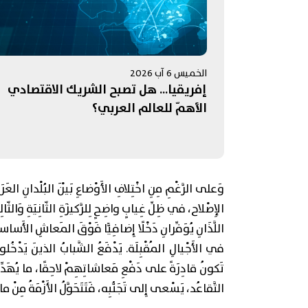
الخميس 6 آب 2026
إفريقيا... هل تصبح الشريك الاقتصادي
الأهمّ للعالم العربي؟
وَعلى الرَّغْمِ مِنِ اخْتِلافِ الأَوْضاعِ بَيْنَ البُلْدانِ العَرَ
الإِصْلاح، في ظِلِّ غِيابٍ واضِحٍ لِلرَّكيزَةِ الثّانِيَةِ وَالثّالِثَ
اللَّذَانِ يُوَفِّرانِ دَخْلًا إِضافِيًّا فَوْقَ المَعاشِ الأَساس
في الأَجْيالِ المُقْبِلَة. يَدْفَعُ الشَّبابُ الذينَ يَدْخُل
تَكونُ قادِرَةً على دَفْعِ مَعاشاتِهِمْ لاحِقًا، ما يُهَدِّدُ الث
التَّقاعُد، يَسْعى إِلى تَجَنُّبِه، فَتَتَحَوَّلُ الأَزْمَةُ مِنْ مالِ