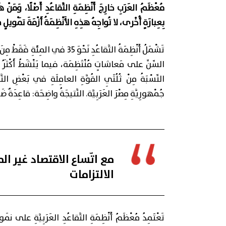
مُعْظَمُ العَرَبِ خارِجَ أَنْظِمَةِ التَّقاعُدِ أَصْلًا، وَمَن
بِعِبارَةٍ أُخْرى، لا تُواجِهُ هذِهِ الأَنْظِمَةُ أَزْمَةَ تَمْويلٍ
السِّنِّ على مَعاشاتٍ مُنْتَظِمَة، فيما يَنْشَطُ أَكْثَرُ مِ
جُمْهورِيَّةِ مِصْرَ العَرَبِيَّة. النَّتيجَةُ واضِحَة: قاعِدَةٌ ضَيّ
مع اتّساع الاقتصاد غير 
الالتزامات
تَعْتَمِدُ مُعْظَمُ أَنْظِمَةِ التَّقاعُدِ العَرَبِيَّةِ على نَمو