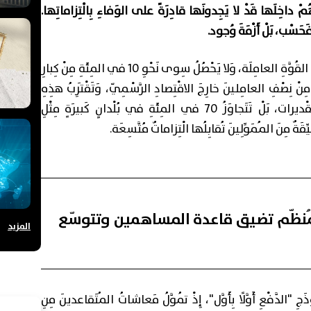
ْ هُمْ داخِلَها قَدْ لا يَجِدونَها قادِرَةً على الوَفاءِ بِالْتِزاماتِها.
 فَحَسْب، بَلْ أَزْمَةَ وُجود.
تَشْمَلُ أَنْظِمَةُ التَّقاعُدِ نَحْوَ 35 في المِئَةِ فَقَطْ مِنَ القُوَّةِ العامِلَة، وَلا يَحْصُلُ سِوى نَحْوِ 10 في المِئَةِ مِنْ كِبارِ
نْ نِصْفِ العامِلينَ خارِجَ الاقْتِصادِ الرَّسْمِيّ، وَتَقْتَرِبُ هذِهِ
النِّسْبَةُ مِنْ ثُلُثَيِ القُوَّةِ العامِلَةِ في بَعْضِ التَّقْديرات، بَلْ تَتَجاوَزُ 70 في المِئَةِ في بُلْدانٍ كَبيرَةٍ مِثْلِ
ِقَةٌ مِنَ المُمَوِّلِينَ تُقابِلُها الْتِزاماتٌ مُتَّسِعَة.
المُنظّم تضيق قاعدة المساهمين وتتوسّع
المزيد
ذَجِ "الدَّفْعِ أَوَّلًا بِأَوَّل"، إِذْ تُموَّلُ مَعاشاتُ المُتَقاعدينَ مِنِ