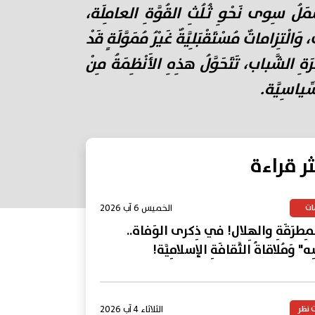
َشْمَلُ سِوى نَحْوِ ثُلُثِ القُوَّةِ العامِلَة،
الْتِزاماتٌ مُسْتَقْبَلِيَّةٌ غَيْرُ مُمَوَّلَةٍ قَدْ
ةِ الشَّباب، تَتَحَوَّلُ هذِهِ الأَنْظِمَةُ مِنْ
سِّياسِيَّة.
ثر قراءة
الخميس 6 آب 2026
ات
المِطرَقَةِ والهِلال! في ذِكرى الوَفاة..
ِه" وَمُلاقاةُ الثَّقافَةِ الإسلامِيَّة!
الثلاثاء 4 آب 2026
 نظر