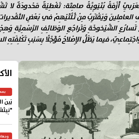
رَبِيِّ أَزْمَةً بُنْيَوِيَّةً صامِتَة: تَغْطِيَةٌ مَحْدودَةٌ لا ت
ْفِ العامِلينَ وَيَقْتَرِبُ مِنْ ثُلُثَيْهِمْ في بَعْضِ التَّقْديرات، وَ
سارُعِ الشَّيْخوخَةِ وَتَراجُعِ الوَظائِفِ الرَّسْمِيَّةِ وَهِجْرَ
ْتِماعِيّ، فيما يَظَلُّ الإِصْلاحُ مُؤَجَّلًا بِسَبَبِ تَكْلِفَتِهِ ال
الأك
بصم
بَينَ 
"نِيتْش
وجهات