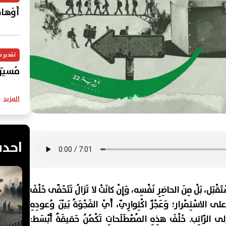
أَوْهامُ
تقدير 
مُسيّر
المزيد
احدث
ْتَقْبَل، بَلْ مِنَ الحاضِرِ نَفْسِه، وَإِنْ كانَتْ لا تَزالُ تَتَخَفّى خَلْفَ
ِ على الاسْتِمْرار؛ وَعَجْزٌ اكْتِوارِيّ، أَيْ الفَجْوَةُ بَيْنَ وُعودِهِ
إِلى الرّاتِب. خَلْفَ هذِهِ المُصْطَلَحاتِ تَكْمُنُ حَقيقَةٌ أَبْسَط: