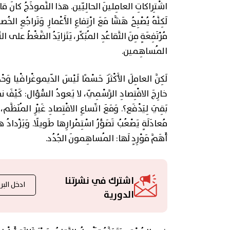
اشْتِراكاتِ العامِلينَ الحالِيّين. هذا النَّموذَجُ كانَ قابِلً
لَكِنَّهُ يُصْبِحُ هَشًّا مَعَ ارْتِفاعِ الأَعْمارِ وَتَراجُعِ الخُ
مُرْتَفِعَةٍ مِنَ التَّقاعُدِ المُبَكِّر، يَتَزايَدُ الضَّغْطُ على ال
المُساهِمين.
لَكِنَّ العامِلَ الأَكْثَرَ حَسْمًا لَيْسَ الدّيموغْرافْيا وَ
خارِجَ الاقْتِصادِ الرَّسْمِيّ، لا يَعودُ السُّؤال: كَيْفَ نُمَو
بَقِيَ لِيَدْفَع؟. وَمَعَ اتِّساعِ الاقْتِصادِ غَيْرِ المُن
مُعادَلَةٍ يَصْعُبُ تَصَوُّرُ اسْتِمْرارِها طَويلًا. وَيَزْدادُ 
أَهَمَّ مَوْرِدٍ لَها: المُساهِمونَ الجُدُد.
اشترك في نشرتنا
الدورية