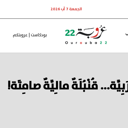
الجمعة 7 آب 2026
بودكاست | عروبتكم
يَّة... قُنْبُلَةٌ مالِيَّةٌ صامِتَة!