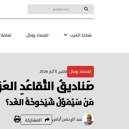
قضايا العرب
اقتصاد ومال
ثقافة
اقتصاد ومال
الاثنين 11 أيار 2026
صَناديقُ التَّقاعُدِ العَرَبِ
مَنْ سَيُمَوِّلُ شَيْخوخَةَ الغَد؟
عبد الرحمن أياس
المشاركة