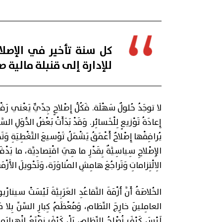
كل سنة تأخير في الإصلا
للإدارة إلى قنبلة مالية ص
لا توجَدُ حُلولٌ سَهْلَة. فَكُلُّ إِصْلاحٍ جِدِّيٍّ يَعْني رَفْعَ
إِعادَةُ تَوْزيعٍ لِلْخَسائِر. وَقَدْ بَدَأَتْ بَعْضُ الدُّوَلِ ال
يُرافِقْها إِصْلاحٌ أَعْمَقُ يَشْمَلُ تَوْسيعَ التَّغْطِيَةِ وَتَحْسي
الإِصْلاحِ سِياسِيَّةٌ بِقَدْرِ ما هِيَ اقْتِصادِيَّة، ما يَدْفَ
الِالْتِزاماتِ وَتَراجُعَ هامِشِ المُناوَرَة، وَتَحْويلَ الأَزْمَةِ مِ
الخُلاصَةُ أَنَّ أَزْمَةَ التَّقاعُدِ العَرَبِيَّةَ لَيْسَتْ سينار
العامِلينَ خارِجَ النِّظام، وَمُعْظَمُ كِبارِ السِّنِّ بِلا مَع
لَيْسَ كَيْفَ نُصْلِحُ النِّظام، بَلْ كَيْفَ نَمْنَعُ انْهِيارَه.