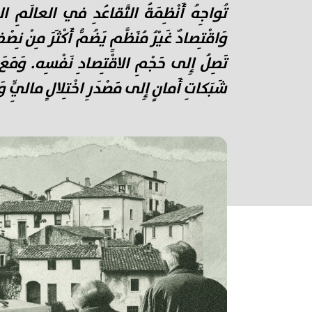
تُواجِهُ أَنْظِمَةُ التَّقاعُدِ في العالَمِ العَ
وَاقْتِصادٌ غَيْرُ مُنَظَّمٍ يَضُمُّ أَكْثَرَ مِنْ نِص
تَصِلُ إِلى حَجْمِ الاقْتِصادِ نَفْسِه. وَمَعَ تَ
شَبَكاتِ أَمانٍ إِلى مَصْدَرِ اخْتِلالٍ مالِيٍّ وَاج