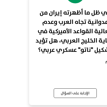
 ظل ما أظهرته إيران من
دوانية تجاه العرب وعدم
لية القواعد الأميركية في
ية الخليج العربي، هل تؤيد
كيل "ناتو" عسكري عربي؟
الإجابة على السؤال