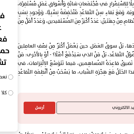
ا لِلِاسْتِمْرارِ في مُجْتَمَعاتٍ شابَّةٍ وَأَسْواقِ عَمَلٍ مُسْتَقِرَّة،
صوبَة. وَمَعَ بَقاءِ سِنِّ التَّقاعُدِ مُنْخَفِضَةً نِسْبِيًّا، وَوُجودِ نِسَبٍ
في
نِّظامِ مِنْ جِهَتَيْن: عَدَدٌ أَكْبَرُ مِنَ المُسْتَفيدين، وَعَدَدٌ أَقَلُّ مِنَ
ع
فعا
حْدَها، بَلْ سوقُ العَمَل. حينَ يَعْمَلُ أَكْثَرُ مِنْ نِصْفِ العامِلينَ
حما
ِّلُ التَّقاعُد، بَلْ مَنْ الذي سَيَدْفَعُ أَصْلًا؟ - أَوْ بِالأَحْرى: مَنْ
تش
َظَّم، تَضيقُ قاعِدَةُ المُساهِمين، فيما تَتَوَسَّعُ الِالْتِزامات، في
هذا الخَلَلُ مَعَ هِجْرَةِ الشَّباب، ما يَسْحَبُ مِنْ أَنْظِمَةِ التَّقاعُدِ
نعم
كلا
أرسل