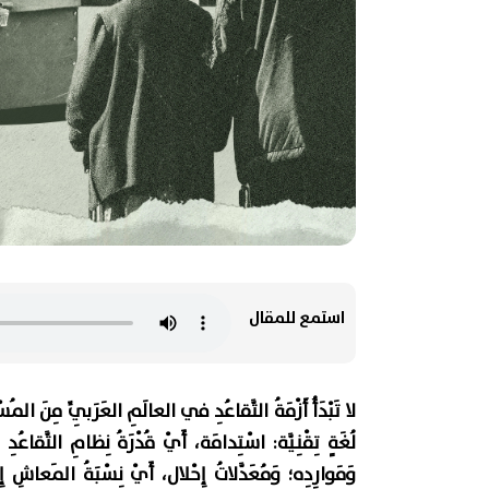
استمع للمقال
لا تَبْدَأُ أَزْمَةُ التَّقاعُدِ في العالَمِ العَرَبِيِّ مِنَ المُس
لُغَةٍ تِقْنِيَّة: اسْتِدامَة، أَيْ قُدْرَةُ نِظامِ التَّقاعُد
وَمَوارِدِه؛ وَمُعَدَّلاتُ إِحْلال، أَيْ نِسْبَةُ المَعاشِ 