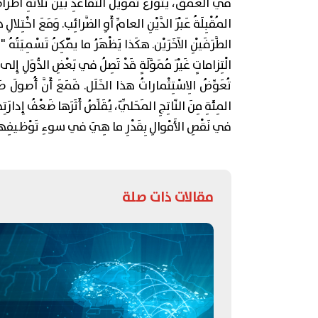
في العُمْق، يَتَوَزَّعُ تَمْويلُ التَّقاعُدِ بَيْنَ ثَلاثَةِ أَطْرا
المُقْبِلَةُ عَبْرَ الدَّيْنِ العامِّ أَوِ الضَّرائِب. وَمَعَ اخْتِلال
الطَّرَفَيْنِ الآخَرَيْن. هكَذا يَظْهَرُ ما يُمْكِنُ تَسْمِيَتُهُ "ا
المِئَةِ مِنَ النّاتِجِ المَحَلِّيّ، يُقَلِّصُ أَثَرَها ضَعْفُ إِدار
في نَقْصِ الأَمْوالِ بِقَدْرِ ما هِيَ في سوءِ تَوْظيفِه
مقالات ذات صلة