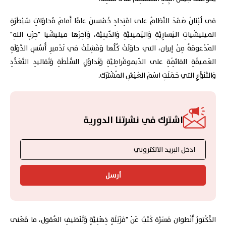
في لُبْنانَ صَمَدَ النِّظامُ على امْتِدادِ خَمْسينَ عامًا أَمامَ مُحاوَلاتِ سَيْطَرَةِ
الميليشْياتِ اليَسارِيَّةِ وَاليَمينِيَّةِ وَالدّينِيَّة، وَآخِرُها ميليشْيا "حِزْبِ اللهِ"
المَدْعومَةُ مِنْ إيران، التي حاوَلَتْ كُلُّها وَفَشِلَتْ في تَدْميرِ أُسُسِ الدَّوْلَةِ
العَميقَةِ القائِمَةِ على الدّيموقْراطِيَّةِ وَتَداوُلِ السُّلْطَةِ وَتَقاليدِ التَّعَدُّدِ
وَالتَّنَوُّعِ التي حَمَلَتِ اسْمَ العَيْشِ المُشْتَرَك.
اشترك في نشرتنا الدورية
أرسل
الدُّكْتورُ أَنْطوان مَسَرَّة كَتَبَ عَنْ "مَزْبَلَةٍ ذِهْنِيَّةٍ وَتَنْظيفِ العُقول، ما مَعْنى