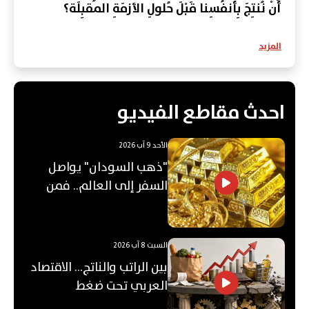
أَنْ نُنتِجَ بِأنفُسِنا قَبْلَ حُلولِ الأزمَةِ المُقبِلَة؟
المزيد
احدث مقاطع الفيديو
الأحد 9 آب 2026
"ذهب السودان" يواصل
السفر إلى العالم.. فمن
يشتريه؟
السبت 8 آب 2026
بين الراتب والناتج… الاقتصاد
العربي تحت ضغط
"الفجوة"!