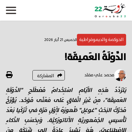
الحوكمة والديموقراطية
الخميس 21 أيار 2026
الدَّوْلَةُ العَميقَة!
محمد علي مقلد
المشاركة
يَتَرَدَّدُ هَذِهِ الأَيّامِ اسْتِخْدامُ مُصْطَلَحِ "الدَّوْلَةِ
العَميقَة"، مِنْ غَيْرِ اتِّفاقٍ عَلى مَعْنًى مُوَحَّد. يُؤَرِّخُ
مُحَرِّكُ البَحْثِ "غوغِل" ظُهورَهُ لِأَوَّلِ مَرَّةٍ في تُرْكْيا بَعْدَ
تَأْسيسِ الجُمْهوريَّةِ الأَتاتورْكِيَّة. وَبِحَسَبِ الذَّكاءِ
الاصْطِناعِيّ، هُوَ يُشيرُ عادَةً إِلى شَبَكَةٍ مِنَ