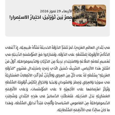
في المُجتَمَعاتِ العَرَبِيَّة
الأربعاء 29 تموز 2026
مِصرُ بَينَ ثَوْرَتَيْن: اختِبارُ الاستِمرار!
في بُلْدانِ العالَمِ العَرَبِيّ، لَمْ تَنْشَأِ الدَّوْلَةُ الحَديثَةُ نَشْأَةً طَبيعِيَّة، إِذْ أَعْطى
الحُكّامُ الأَوْلَوِيَّةَ لِلسُّلْطَةِ على الدَّوْلَة، وَتَشارَكوا مَعَ المُؤَسَّسَةِ الدّينيَّةِ في
تَعْميمِ ثَقافَةِ الطّاعَةِ وَالاسْتِبْدادِ بَدِيلًا مِنَ الحُرِّيّاتِ وَالدّيموقراطيَّة. أَوَّلُ مَنْ
افْتَتَحَ هَذا الالْتِباس، الشَّريفُ حُسَيْن الَّذي رَضِيَ بِاسْتِبْدالِ مَشْروعِ "الدَّوْلَةِ
العَرَبِيَّةِ" بِسُلْطَةٍ لَهُ على كُلٍّ مِنَ العِراقِ وَالأُرْدُنّ. ثُمَّ أَتَتِ الانْقِلاباتُ العَسْكَرِيَّةُ
في سورْيا وَالعِراقِ وَمِصْرَ وَالسّودانِ وَليبْيا وَالجَزائِرِ لِتُكَرِّسَ أَوْلَوِيَّةَ السُّلْطَةِ
وَتُرَكِّزَ اهْتِمامَها على الأَجْهِزَةِ لا على المُؤَسَّسات، وَعلى الأَنْظِمَةِ
العَسْكَرِيَّةِ بَدَلَ المَدَنِيَّة، فَتَعَطَّلَتِ الدَّساتيرُ في هَذِهِ البُلْدانِ وَشُطِبَتِ
الدّيموقراطيَّةُ مِنَ القاموسِ السّياسيِّ وَأُلْغِيَ مَبْدَأُ تَداوُلِ السُّلْطَة، وَهَذا
ما كانَ سائِدًا في الأَنْظِمَةِ السُّلْطانِيَّة.