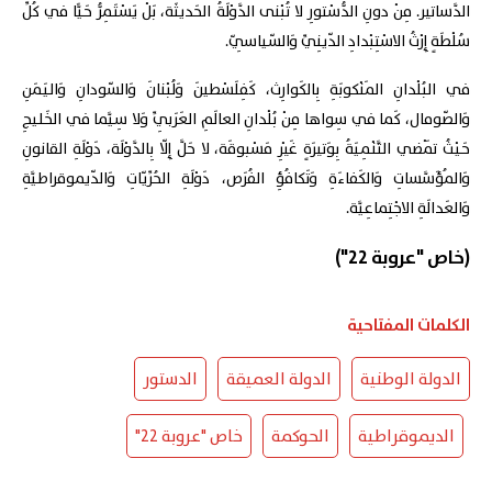
الدَّساتير. مِنْ دونِ الدُّسْتورِ لا تُبْنى الدَّوْلَةُ الحَديثَة، بَلْ يَسْتَمِرُّ حَيًّا في كُلِّ
سُلْطَةٍ إِرْثُ الاسْتِبْدادِ الدّينِيِّ وَالسّياسِيّ.
في البُلْدانِ المَنْكوبَةِ بِالكَوارِث، كَفِلَسْطينَ وَلُبْنانَ وَالسّودانِ وَاليَمَنِ
وَالصّومال، كَما في سِواها مِنْ بُلْدانِ العالَمِ العَرَبِيِّ وَلا سِيَّما في الخَليجِ
حَيْثُ تَمْضي التَّنْمِيَةُ بِوَتيرَةٍ غَيْرِ مَسْبوقَة، لا حَلَّ إِلّا بِالدَّوْلَة، دَوْلَةِ القانونِ
وَالمُؤَسَّساتِ وَالكَفاءَةِ وَتَكافُؤِ الفُرَص، دَوْلَةِ الحُرِّيّاتِ وَالدّيموقراطيَّةِ
وَالعَدالَةِ الاجْتِماعِيَّة.
(خاص "عروبة 22")
الكلمات المفتاحية
الدولة الوطنية
الدولة العميقة
الدستور
الديموقراطية
الحوكمة
خاص "عروبة 22"