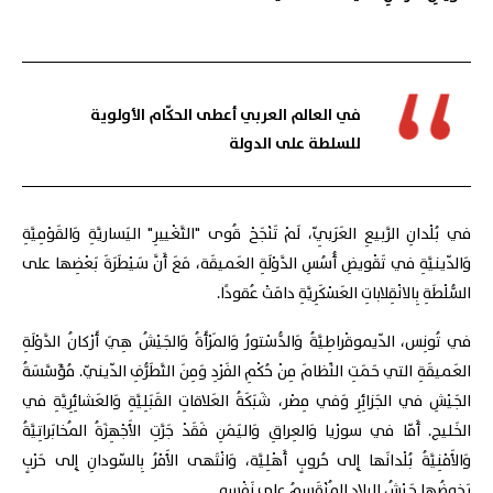
في العالم العربي أعطى الحكّام الأولوية
للسلطة على الدولة
في بُلْدانِ الرَّبيعِ العَرَبِيّ، لَمْ تَنْجَحْ قُوى "التَّغْييرِ" اليَساريَّةِ وَالقَوْمِيَّةِ
وَالدّينيَّةِ في تَقْويضِ أُسُسِ الدَّوْلَةِ العَميقَة، مَعَ أَنَّ سَيْطَرَةَ بَعْضِها على
السُّلْطَةِ بِالانْقِلاباتِ العَسْكَرِيَّةِ دامَتْ عُقودًا.
في تُونِس، الدّيموقْراطِيَّةُ وَالدُّسْتورُ وَالمَرْأَةُ وَالجَيْشُ هِيَ أَرْكانُ الدَّوْلَةِ
العَميقَةِ التي حَمَتِ النِّظامَ مِنْ حُكْمِ الفَرْدِ وَمِنَ التَّطَرُّفِ الدّينيّ. مُؤَسَّسَةُ
الجَيْشِ في الجَزائِرِ وَفي مِصْر، شَبَكَةُ العَلاقاتِ القَبَلِيَّةِ وَالعَشائِرِيَّةِ في
الخَليج. أَمّا في سورْيا وَالعِراقِ وَاليَمَنِ فَقَدْ جَرَّتِ الأَجْهِزَةُ المُخابَراتِيَّةُ
وَالأَمْنِيَّةُ بُلْدانَها إِلى حُروبٍ أَهْلِيَّة، وَانْتَهى الأَمْرُ بِالسّودانِ إِلى حَرْبٍ
يَخوضُها جَيْشُ البِلادِ المُنْقَسِمُ على نَفْسِه.