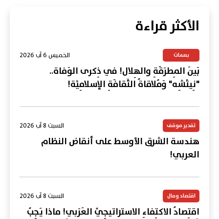
الأكثر قراءة
الخميس 6 آب 2026
بصمات
بَينَ المِطرَقَةِ والهِلال! في ذِكرى الوَفاة..
"نِيتْشِه" وَمُلاقاةُ الثَّقافَةِ الإسلامِيَّة!
السبت 8 آب 2026
تقدير موقف
هندسة الشرق الأوسط على أنقاض النظام
العربي!
السبت 8 آب 2026
اقتصاد ومال
اقتِصادُ الاكتِفاءِ الاستراتيجِيِّ العَرَبي! ماذا يَجِبُ