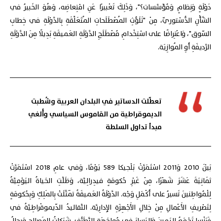
دَوْلَةٍ وَنِظامٍ وَمُؤَسَّسات؟"، وَذَلِكَ تَعْبيرًا عَنِ امْتِعاضِه، وَهُوَ الخَبيرُ في
الشَّأْنِ الدُّسْتوريّ، مِنْ "تَلَوُّثِ المُصْطَلَحاتِ المُتَعَلِّقَةِ بِالدَّوْلَةِ في خِطابِ
السّوق"، وَاعْتِراضًا على اسْتِخْدامِ مُصْطَلَحِ الدَّوْلَةِ العَميقَةِ بَدِيلًا مِنَ الدَّوْلَةِ
الرَّديفَةِ أَوِ المُوازِيَة.
تعطّلت الدساتير في البلدان العربية وشُطبت
الديموقراطية من القاموس السياسي وأُلغي
مبدأ تداول السلطة
بَيْنَ 2010 وَ2011 اسْتَمَرَّتْ بَلْجيكا 589 يَوْمًا، وَفي عامِ 2018 اسْتَمَرَّتْ
ثَمانِيَةَ عَشَرَ شَهْرًا، مِنْ غَيْرِ حُكومَةٍ فيدِرالِيَّة، وَظَلَّتِ الحَياةُ اليَوْمِيَّةُ
لِلْمُواطِنينَ تَسيرُ على أَكْمَلِ وَجْه. الدَّوْلَةُ العَميقَةُ تَمَثَّلَتْ بِالمَلِكِ وَبِحُكومَةٍ
لِتَصْريفِ الأَعْمالِ مِنْ خِلالِ الأَجْهِزَةِ الإِدارِيَّة. التَّقاليدُ الدّيموقْراطِيَّةُ في