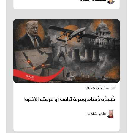
الجمعة 7 آب 2026
مُسيّرة دُمياط وضربة ترامب أو فرصته الأخيرة!
علي شندب