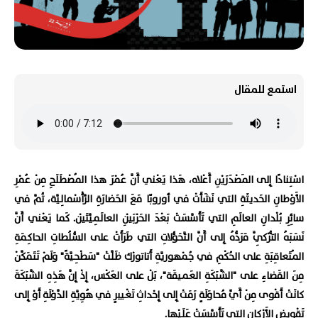
استمع للمقال
اسْتِنادًا إِلى المَصْدَرَيْنِ أَعْلاه، هَذا يَعْني أَنَّ عُمْرَ هذا المُصْطَلَحِ مِنْ عُمْرِ
الأَوْطانِ الحَديثَةِ التي نَشَأَتْ في أوروبّا مَعَ الحَضارَةِ الرَّأْسْمالِيَّة، ثُمَّ في
سائِرِ بُلْدانِ العالَمِ التي تَأَسَّسَتْ بَعْدَ الحَرْبَيْنِ العالَمِيَّتَيْن. كَما يَعْني أَنَّ
نَسَبَهُ التُّرْكِيَّ مَرَدُّهُ إِلى أَنَّ التَّحَوُّلاتِ التي طَرَأَتْ على السُّلُطاتِ الحاكِمَةِ
المُتَعاقِبَةِ على الحُكْمِ في جُمْهوريَّةِ أَتاتورْك ظَلَّتْ "سَطْحِيَّةً" وَلَمْ تَتَمَكَّنْ
مِنَ القَضاءِ على "الشَّبَكَةِ العَميقَة"، بَلْ على العَكْس، إِذْ إِنَّ هَذِهِ الشَّبَكَةَ
كانَتْ أَقْوى مِنْ أَيِّ مُحاوَلَةٍ رَمَتْ إِلى إِحْداثِ تَغْييرٍ في هُوِيَّةِ الدَّوْلَةِ أَوْ إِلى
تَقْويضِ الأَرْكانِ التي تَأَسَّسَتْ عَلَيْها.