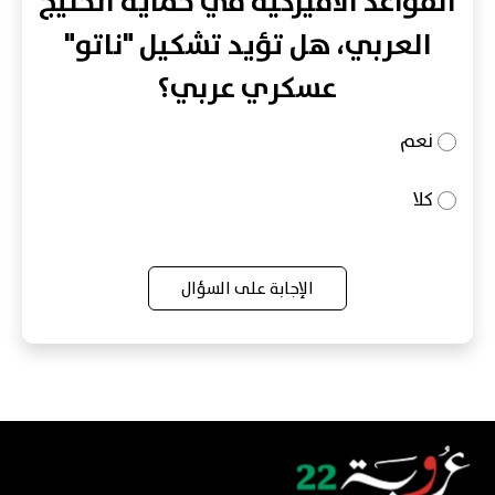
القواعد الأميركية في حماية الخليج
العربي، هل تؤيد تشكيل "ناتو"
عسكري عربي؟
نعم
كلا
الإجابة على السؤال