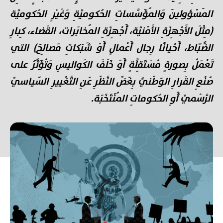
المَسْؤولينَ وَالمُؤَسَّساتِ الحُكوميَّةِ وَغَيْرِ الحُكوميَّة
(مِثْلَ الأَجْهِزَةِ الأَمْنيَّة، أَجْهِزَةِ المُخابَرات، القَضاء، كِبارِ
الضُّبّاط، أَحْيانًا رِجال أَعْمالٍ أَوْ شَبَكاتِ مَصالِحَ) التي
تَعْمَلُ بِصورةٍ مُسْتَقِلَّةٍ أَوْ خَلْفَ الكَواليسِ وَتُؤَثِّرُ على
صُنْعِ القَرارِ الوَطَنيِّ بِغَضِّ النَّظَرِ عَنِ التَّغْييرِ السّياسيِّ
الرَّسْميِّ أَوِ الحُكوماتِ المُنْتَخَبَة.