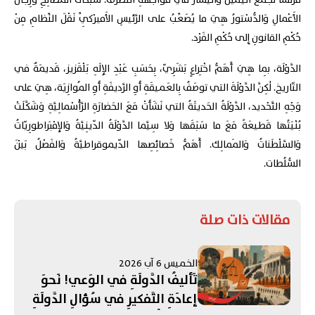
فَرَنْسا تَجْمَعُ اليَمينَ وَاليَسارَ في مُواجَهَةِ التَّطَرُّف. شَبَكاتُ المَصالِحِ وَرِجالُ
الأَعْمالِ وَالدُّسْتورُ هِيَ ما يُصَعِّبُ على الرَّئيسِ الأَميرْكِيِّ نَقْلَ النِّظامِ مِنْ
حُكْمِ القانونِ إِلى حُكْمِ الفَرْد.
الدَّوْلَة، بِما هِيَ أَهَمُّ اخْتِراعٍ بَشَرِيّ، بِحَسَبِ عَبْدِ الإِلَهِ بَلْقَزيز، قَديمَةٌ في
التّاريخ. لٰكِنَّ الدَّوْلَةَ التي توصَفُ بِالعَميقَةِ أَوِ الرَّديفَةِ أَوِ المُوازِيَة، هِيَ على
وَجْهِ التَّحْديد، الدَّوْلَةُ الحَديثَةُ التي نَشَأَتْ مَعَ الحَضارَةِ الرَّأْسْمالِيَّةِ وَشَكَّلَتْ
بُنْيَتُها قَطيعَةً مَعَ ما سَبَقَها وَلا سِيَّما الدَّوْلَةُ الدّينِيَّةُ وَالإِمْبَراطورِيّاتُ
وَالسَّلْطَناتُ وَالمَمالِك. أَهَمُّ خَصائِصِها الدّيموقراطيَّةُ وَالفَصْلُ بَيْنَ
السُّلُطات.
مقالات ذات صلة
الخميس 6 آب 2026
تَأليفُ الدَّولَةِ في الوَعي! نَحوَ
إعادَةِ التَّفكيرِ في سُؤالِ الدَّولَةِ