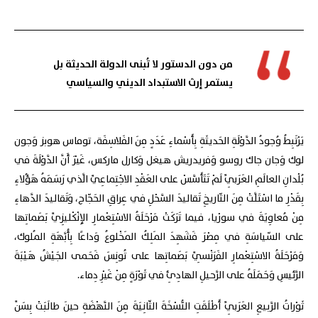
من دون الدستور لا تُبنى الدولة الحديثة بل
يستمر إرث الاستبداد الديني والسياسي
يَرْتَبِطُ وُجودُ الدَّوْلَةِ الحَديثَةِ بِأَسْماءِ عَدَدٍ مِنَ الفَلاسِفَة، توماس هوبز وَجون
لوك وَجان جاك روسو وَفريدريش هيغل وَكارل ماركس، غَيْرَ أَنَّ الدَّوْلَةَ في
بُلْدانِ العالَمِ العَرَبِيِّ لَمْ تَتَأَسَّسْ على العَقْدِ الاجْتِماعِيِّ الَّذي رَسَمَهُ هَؤُلاءِ
بِقَدْرِ ما اسْتَلَّتْ مِنَ التّاريخِ تَقاليدَ السَّحْلِ في عِراقِ الحَجّاج، وَتَقاليدَ الدَّهاءِ
مِنْ مُعاوِيَةَ في سورْيا، فيما تَرَكَتْ مَرْحَلَةُ الاسْتِعْمارِ الإِنْكْليزِيِّ بَصَماتِها
على السّياسَةِ في مِصْرَ فَشَهِدَ المَلِكُ المَخْلوعُ وَداعًا بِأُبَّهَةِ المُلوك،
وَمَرْحَلَةُ الاسْتِعْمارِ الفَرَنْسِيِّ بَصَماتِها على تُونِسَ فَحَمى الجَيْشُ هَيْبَةَ
الرَّئيسِ وَحَمَلَهُ على الرَّحيلِ الهادِئِ في ثَوْرَةٍ مِنْ غَيْرِ دِماء.
ثَوْراتُ الرَّبيعِ العَرَبِيِّ أَطْلَقَتِ النُّسْخَةَ الثّانِيَةَ مِنَ النَّهْضَةِ حينَ طالَبَتْ بِسَنِّ