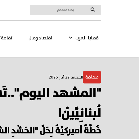
قضايا العرب
اقتصاد ومال
ثقافة
صحافة
الجمعة 22 أيار 2026
"المشهد اليوم"..تَشَدُّ
لُبنانِيَّيْن!
خُطَّةٌ أميركيَّةٌ لِحَلِّ "الحَشْد