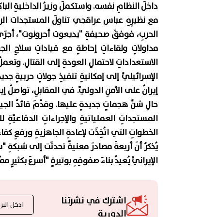
داخلَ النظامِ نفسه. واستكملَ وزيرُ الداخليةِ ال
مع نظيرِهِ عباس عراقجي تناولَ المستجدات الراهن
الحربِ، فوفقَ صحيفةِ "يديعوت أحرونوت"، أجرَى رئ
مداولاتٍ ولقاءاتِ إحاطةٍ مع قياداتِ سلاحِ الج
الاستعداداتِ لاحتمالِ العودةِ إلى القتالِ. وتعمل
الإسرائيليِّ إلى إمكانيةِ تنفيذِ جولاتٍ حربيةٍ جد
إيرانُ على الأمنِ الدوليّ. في المقابلِ، تواصلُ إي
حالِ شنِّ هجماتٍ جديدةٍ عليها. وقدّمَ قائدُ الجي
المستجداتِ العملياتيةِ والإجراءاتِ الدفاعيّةِ 
الخطواتِ التي اتُخِذَت لإعادةِ الجاهزيةِ ورفعِ كفاءة
يُذكرُ أنَ أربعةَ مصادرَ معنيةً تحدثَت إلى شبكةِ 
الإيرانيَّ يُعيدُ بناءَ صفوفِهِ بوتيرةٍ "أسرعَ بكثيرٍ مم
اشترك في نشرتنا
الدورية