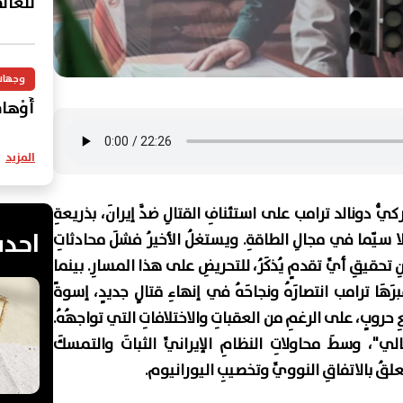
للعال
وجهات
أَوْهامُ
المزيد
يُّ دونالد ترامب على استئنافِ القتالِ ضدَّ إيرانَ، بذريعةِ
احدث
 سيّما في مجالِ الطاقةِ. ويستغلُ الأخيرُ فشلَ محادثاتِ
تحقيقِ أيِّ تقدمٍ يُذكَرُ، للتحريضِ على هذا المسارِ. بينما
َا ترامب انتصارَهُ ونجاحَهُ في إنهاءِ قتالٍ جديدٍ، إسوةً
 حروبٍ، على الرغمِ من العقباتِ والاختلافاتِ التي تواجهُهُ.
لي"، وسطَ محاولاتِ النظامِ الإيرانيِّ الثباتَ والتمسكَ
علقُ بالاتفاقِ النوويِّ وتخصيبِ اليورانيوم.