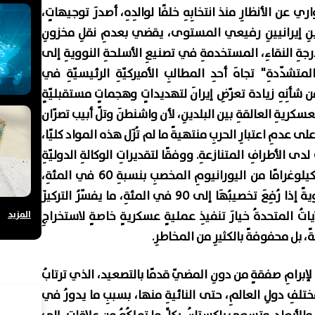
 عن الأنظارِ منذ انتخابِهِ خلفًا لوالدِهِ، أصدرَ توجيهاتٍ،
رينِ إيرانيينِ رفيعي المستوى، يقضي بعدمِ نقلِ مخزونِ
رجةِ النقاءِ، المستخدمةِ في تصنيعِ الأسلحةِ النوويةِ إلى
تشدّدةِ" تجاهَ أحدِ المطالبِ الأميركيّةِ الرئيسيّةِ في
 شأنِهِ زيادة تعرّضِ إيرانَ لتهديداتٍ وهجماتٍ مستقبليّةٍ
عسكريةِ العالقةِ بين البلدينِ، لأن واشنطنَ وتلّ أبيب تصرّان
لى عدمِ اعتبارِ الحربِ منتهيةً ما لم تُزَل هذه المواد كليًا،
دى الأطرافِ المتنازعةِ. ووفقًا لتقديراتِ الوكالةِ الدوليّةِ
للطاقةِ الذريةِ، يملكُ النظامُ الإيرانيُّ نحوَ 440 كيلوغرامًا من اليورانيومِ المخصبِ بنسبةِ 60 في المئةِ،
وهي كميةٌ تكفِي تقنيًا لإنتاجِ نحو 10 قنابل نوويةً إذا رُفِعَ تخصيبُهَا إلى 90 في المئةِ، ما يفسّرُ التركيزَ
المزيد
ياتُ المتحدةُ خيارَ تنفيذِ عمليةٍ عسكريةٍ خاصةٍ لاستخراجِ
 بل محفوفةً بالكثيرِ من المخاطرِ.
 لإبرامِ صفقةٍ من دونِ المضيّ قدمًا بالتصعيد، الذي ترتابُ
فِ دولِ العالمِ، حتى النائيةِ منها، بسببِ ما يدورُ في