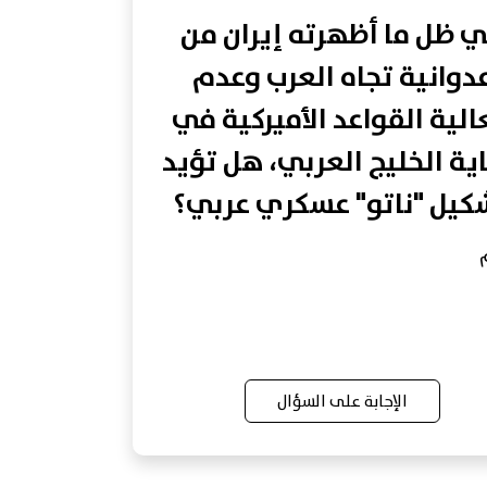
 ظل ما أظهرته إيران من
دوانية تجاه العرب وعدم
لية القواعد الأميركية في
ية الخليج العربي، هل تؤيد
كيل "ناتو" عسكري عربي؟
الإجابة على السؤال