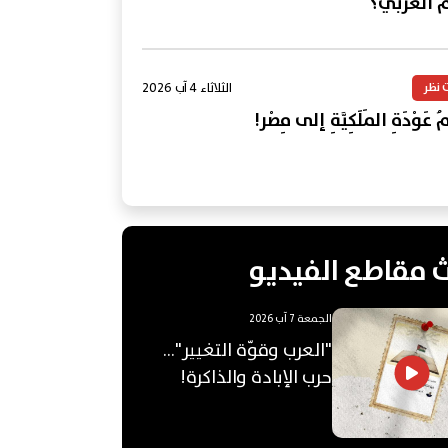
م العربي؟
الثلاثاء 4 آب 2026
 نظر
 عَوْدَةِ المَلَكِيَّةِ إلى مِصْر!
 مقاطع الفيديو
الجمعة 7 آب 2026
"العرب وقوّة التغيير"...
حرب الإبادة والذاكرة!