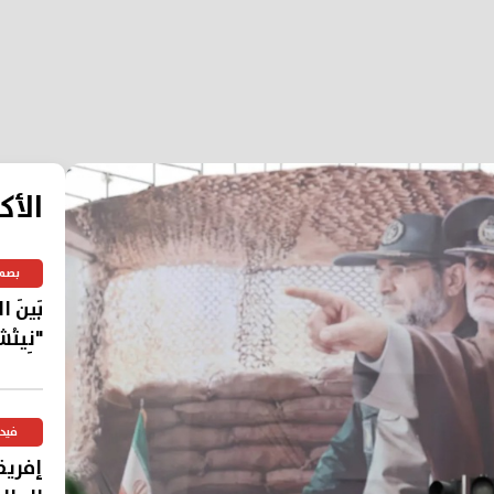
الأك
بصم
بَينَ 
"نِيتْش
فيد
إفريق