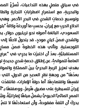
في سياقٍ متصلٍ بهذه التداعيات، تُسرّعُ المملكة
والبحريةِ، مع استمرارِ اضطراباتِ التجارةِ والط
وتوسيعِ خدماتِ الشحنِ في البحرِ الأحمر. وهي خ
اندلاعِ الحربِ مع إيرانَ، بحسبِ ما أوردتهُ وكالةُ "ب
السعودي، البالغة أصوله نحو تريليون دولار، يد
والشحنِ ضمنَ كيانٍ موحدٍ، قد يتحولُ لاحقًا إلى 
اللوجستيةِ. وتأتي هذه الخطوةُ ضمنَ مسارٍ ط
المستقبليّةِ، بعدَ أن اختبرَت ما يجرِي في "عرضِ
بهدفِ تعزيزِ الربطِ البحريِّ بينَ المملكةِ والموا
بعدَهَا" من وجهةِ نظرِ العديدِ من الدولِ، التي 
نفسِهَا واقتصادِهَا. أما دولةُ الإمارات، فانتقد
إيرانَ للسيطرةِ على مضيقِ هُرمزَ، ووصفتهَا بـ"أض
الممرِ المائيِّ الحيويِّ يشملُ مياهًا إماراتيّةً. ون
يدركَ أن الثقةَ مفقودةٌ، وأن استعادتَهَا لا تتمُ