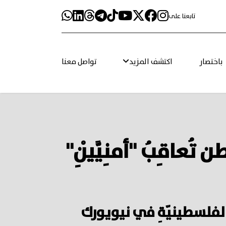
تابعنا على
باختصار
اكتشف المزيد
تواصل معنا
تُعاقِبُ "أمنِيَّيْنِ"
ُلطَةِ الفلسطينيّةِ في نيويورك