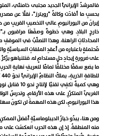
فالمرشدُ الإيرانيُّ الجديد مجتبى خامنئي، المتواري
بحسبِ ما أفادَت وكالةُ "رويترز"، نقلًا عن مصد
إيرانَ من اليورانيومِ عالي التخصيبِ القريبِ من د
خارجِ البلادِ. وهي خطوةٌ وصفَهَا مراقبون بـ"الم
المحادثاتِ الراهنة. وهذا التصلّبُ في الموقفِ من
مُحتملةٍ باعتباره من أعقدِ الملفاتِ السياسيّةِ وال
على ضرورةِ إيجادِ حلٍ مستدامٍ له. فنتنياهو يرّكزُ ع
ما يضع سقفًا مختلفًا تمامًا لتعريفِ نهايةِ الحربِ ل
الغربيّ المتكرّرِ على هذه الأرقامِ. وتدرسُ الولا
هذا اليورانيومِ، لكن هذه المهمةَ لن تكونَ سهلةً،
ومن هنا، يبدُو خيارُ الديبلوماسيّةِ أفضلَ الممكنِ
منه المنطقةُ. إذ إن هذه الحرب انعكسَت على مختل