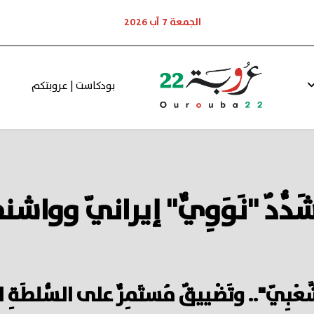
الجمعة 7 آب 2026
بودكاست | عروبتكم
دٌ "نَوَوِيٌّ" إيرانيّ وواشنطن 
ِ الشَّعْبِيّ".. وتَضْييقٌ مُستَمِرٌّ على السّ