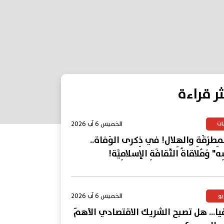
ثر قراءة
الخميس 6 آب 2026
ات
المِطرَقَةِ والهِلال! في ذِكرى الوَفاة..
ِه" وَمُلاقاةُ الثَّقافَةِ الإسلامِيَّة!
الخميس 6 آب 2026
يو
يا... هل تصبح الشريك الاقتصادي الأهمّ