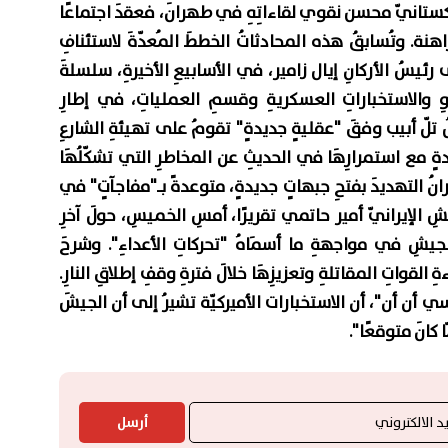
باكستانيّ محسن نقوي لقاءاتِهِ في طهرانَ، فعقدَ اجتماعًا
ة. وتُسابقُ هذه المحادثاتُ الخططَ المُعدّةَ لاستئنافِ
يسُ الأركانِ إيال زامير، في الأسابيعِ الأخيرةِ، سلسلةَ
وِ والاستخباراتِ العسكريةِ وقسمِ العملياتِ، في إطارِ
ُ تلّ أبيب وفقَ "عقليةٍ جديدةٍ" تقومُ على تهيئةِ الشارعِ
يدةٍ مع استمرارِهَا في الحديثِ عن المخاطرِ التي تشكّلُهَا
رانُ التهديدَ بفتحِ جبهاتٍ جديدةٍ، متوعدةً بـ"مفاجآتٍ" في
شِ الإيرانيّ أمير حاتمي تقريرًا، أمسِ الخميسِ، حولَ آخرِ
للجيشِ في مواجهةِ ما أسمَاهُ "تحركاتِ الأعداءِ". وشرحَ
ِ القواتِ المقاتلةِ وتعزيزِهَا خلالَ فترةِ وقفِ إطلاقِ النارِ.
"سي أن أن"، أن الاستخبارات الأميركيّة تشيرُ إلى أن الجيشَ
ّا كانَ متوقعًا".
أرسل