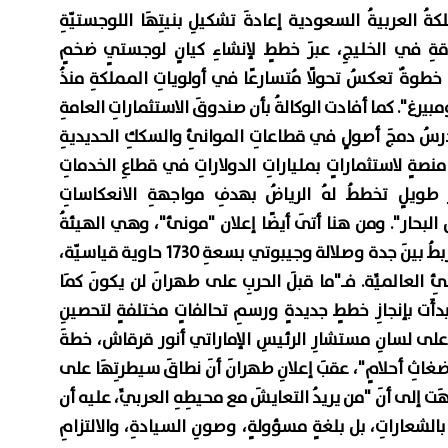
ُ العربيةُ السعودية إعادةَ تشكيلِ بنيتِهَا اللوجستيّةِ
اقةِ في الخليجِ، عبرَ خططٍ لإنشاءِ كيانٍ لوجستيٍ ضخمٍ
طوةٌ تعكسُ تحولًا مُتسارعًا في أولوياتِ المملكةِ منذُ
لومبيرغ". كما أفادت الوكالةُ بأن صندوقَ الاستثماراتِ العامةِ
رسُ دمجَ أصولٍ في قطاعاتِ الموانئِ والسككِ الحديديةِ
منصةٍ لاستثماراتٍ بملياراتِ الدولاراتِ في قطاعِ الخدماتِ
ويلٍ تخططُ لهُ الرياضُ بهدفِ مواجهةِ الانعكاساتِ
 البحار". ومن هنا أتَى أيضًا إعلان "مونئ"، وهي الهيئةُ
العامةُ للموانئِ، عن إطلاقِ خدمةِ شحنٍ جديدةٍ تربطُ بينَ جدة وصلالة وجيبوتي بسعةِ 1730 حاوية قياسيّة،
نئِ العالميِّة. فـ"ما قبلَ الحربِ على طهرانَ لن يكونَ كمَا
بدأَت بإنجازِ خططٍ جديدةٍ ورسمِ تحالفاتٍ مختلفةٍ لتحصينِ
َت على لسانِ مستشارِ الرئيسِ الإماراتي أنور قرقاش، خطةَ
غاثِ أحلامٍ"، عقبَ إعلانِ طهرانَ أنَ نطاقَ سيطرتِهَا على
بّهَت إلى أنَ "من يريدُ التعايشَ مع محيطِهِ العربيِّ، عليه أن
 بالشعاراتِ، بل بلغةٍ مسؤولةٍ، وصونِ السيادةِ، والالتزامِ