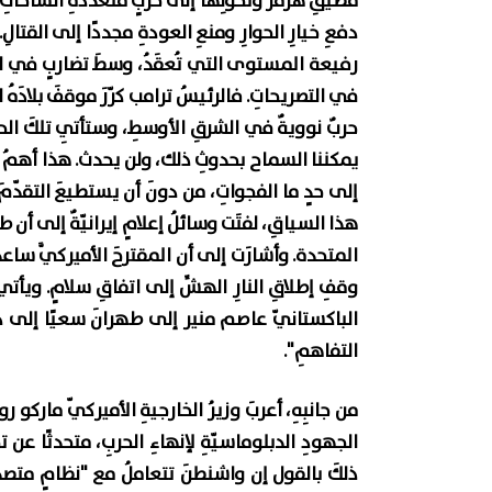
مضيقِ هُرمزَ وتحوّلِهَا إلى حربٍ متعدّدةِ الساحاتِ 
دفعِ خيارِ الحوارِ ومنعِ العودةِ مجددًا إلى القتالِ
رفيعة المستوى التي تُعقَدُ، وسطَ تضاربٍ في المع
في التصريحاتِ. فالرئيسُ ترامب كرّرَ موقفَ بلادَهُ ال
حربٌ نوويةٌ في الشرقِ الأوسطِ، وستأتِي تلكَ الح
يمكننا السماح بحدوثِ ذلك، ولن يحدث. هذا أهمُ من
إلى حدٍ ما الفجواتِ، من دونَ أن يستطيعَ التقدّ
هذا السياقِ، لفتَت وسائلُ إعلامٍ إيرانيّةٌ إلى أن ط
المتحدة. وأشارَت إلى أن المقترحَ الأميركيَّ ساعد
وقفِ إطلاقِ النارِ الهشِّ إلى اتفاقِ سلامٍ. ويأت
الباكستانيّ عاصم منير إلى طهرانَ سعيًا إلى دفعِ
التفاهمِ".
من جانبِهِ، أعربَ وزيرُ الخارجيةِ الأميركيّ ماركو 
الجهودِ الدبلوماسيّةِ لإنهاءِ الحربِ، متحدثًا عن
ذلكَ بالقول إن واشنطنَ تتعاملُ مع "نظامٍ متصد