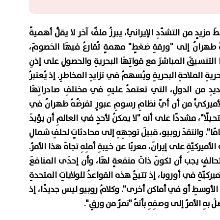
زيدٍ من التشدّدِ الإيرانيِّ، يبرزُ ملفٌ آخر لا يقلُّ أهميةً
 طهرانُ إلى "ورقةِ ضغطٍ" مهمةٍ تُقارعُ فيهَا الخصومَ،
 التنسيقَ المباشرَ مع قواتِهَا البحريةِ والحصولِ على إذنِ
ِ الملاحةِ البحريةِ ويُسهمُ في تزايدِ المخاطرِ. إذ يُعتبرُ
ديدِ من الدولِ، التي تعتمدُ عليهِ في مختلفِ صادراتِهَا
 الأميركيِّ من أن أيّ نظامِ رسومِ عبورٍ تفرضُهُ طهرانُ في
لًا"، مشددًا على أنه "لا يمكنُ لأحدٍ في العالمِ أن يؤيدَ
مًا". وانتقدَ روبيو، قبيلَ توجهِهِ إلى محادثاتٍ لحلفِ شمالِ
ركيّةِ على إيرانَ، معربًا عن خيبةِ أملِهِ تجاهَ هذا الأمرُ.
الفٍ يجب أن تكونَ ذاتَ منفعةٍ لهَا، وأن إحدَى المنافعَ
ركيّةِ في أوروبا، إذ تتيحُ هذه القواعدُ للولاياتِ المتحدةِ
قِ الأوسطِ أو في أماكن أخرى". وكلامُ روبيو ليس جديدًا، إذ
هِ الأمرُ إلى وصفِهِ بأنهُ "نمرٌ من ورقٍ".