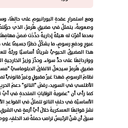
ومع استمرارِ عقدةِ اليورانيومِ على حالِهَا، وسطَ م
وصعوبةً، يتمثلُ في مضيقِ هُرمزَ، الذي حوّلتهُ
بعدما أقرّت له هيئةً إداريةً حدّدَت ضمنَ مهامِهَا
عبورٍ ودفعِ رسومٍ، ما يشكّلُ خطرًا جسيمًا على حرية
هذا المضيقُ الحيويُّ شريانًا أساسيًا ورئةً للع
ووارداتِهَا على حدٍّ سواء. وحذّرَ وزيرُ الخارجيةِ
مضيقِ هُرمزَ سيجعلُ الاتفاقَ الدبلوماسيَّ "مستحي
نظامَ الرسومِ. فهذا غيرُ مقبولٍ وغيرُ قانونيٍّ تما
الأطلسي في السويد، رفضَ "الناتو" دعمَ الحربِ الأمي
كما رأى أن "عضويةَ الولاياتِ المتحدةِ في أيّ تح
الأساسيّة في حلفِ الناتو تتمثلُ في القواعدِ الأمي
نشرَ قواتِهَا العسكريةَ خلالَ أيِّ أزمةٍ في الشر
سبقَ أن شنَّ الرئيسُ ترامب حملةً ضد الحلفِ، ووصلَ ب