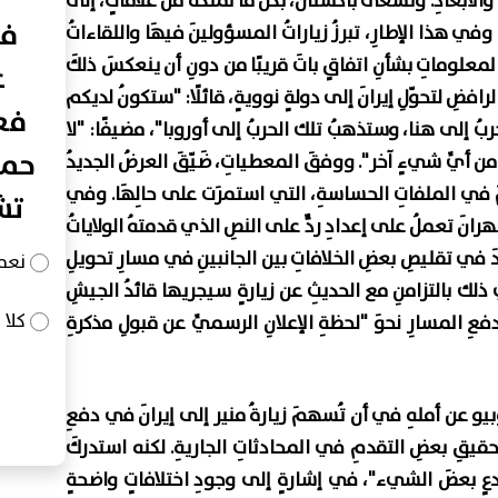
والأبعادِ. وتسعى باكستانُ، بكلِّ ما تملكُهُ من علاقاتٍ، إلى
في
. وفي هذا الإطارِ، تبرزُ زياراتُ المسؤولينَ فيهَا واللقاءاتُ
لوماتِ بشأنِ اتفاقٍ باتَ قريبًا من دونِ أن ينعكسَ ذلكَ
ع
رافضِ لتحوّلِ إيرانَ إلى دولةٍ نوويةٍ، قائلًا: "ستكونُ لديكم
فعا
ربُ إلى هنا، وستذهبُ تلك الحربُ إلى أوروبا"، مضيفًا: "لا
حما
 أيِّ شيءٍ آخر". ووفقَ المعطياتِ، ضَيّقَ العرضُ الجديدُ
مَ في الملفاتِ الحساسةِ، التي استمرَت على حالِهَا. وفي
تش
هرانَ تعملُ على إعدادِ ردٍّ على النصِ الذي قدمتهُ الولاياتُ
َ في تقليصِ بعضِ الخلافاتِ بين الجانبينِ في مسارِ تحويلِ
نعم
ي ذلك بالتزامنِ مع الحديثِ عن زيارةٍ سيجريها قائدُ الجيشِ
كلا
 المسارِ نحوَ "لحظةِ الإعلانِ الرسميِّ عن قبولِ مذكرةِ
روبيو عن أملهِ في أن تُسهمَ زيارةُ منير إلى إيرانَ في دفعِ
 تحقيقِ بعضِ التقدمِ في المحادثاتِ الجاريةِ. لكنه استدركَ
عٍ بعضَ الشيء"، في إشارةٍ إلى وجودِ اختلافاتٍ واضحةٍ