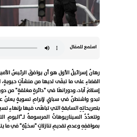
استمع للمقال
رهانُ إسرائيلُ الأول هو أن يوافقَ الرئيسُ الأميرك
القضاءِ على ما تبقَى لديها من منشآتٍ حيويةٍ، لا
إسلامَ آباد، ودورانهَا في "دائرةٍ مغلقةٍ" من دونِ 
تبدو واشنطنُ في سباقٍ لإبرامِ تسويةٍ يعلنُ عبرَه
بتصريحاتِهِ السابقةِ التي تباهَى فيها بإنهاءِ تسعِ
وتتعدّدُ السيناريوهاتُ المرسومةُ لـ"اليومِ التا
بمواقفِهِ وعدمِ تقديمِ تنازلاتٍ "سخيّةٍ" في ما يت