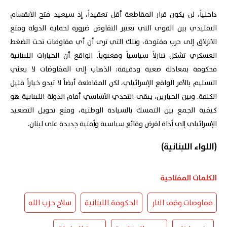
داخلياً، لن يكون قرار المقاطعة أقل تعقيداً، إذ سيعيد فتح الانقسام
التقليدي بين القوى التي تعتبر التفاوض ضرورة لحماية الدولة ومنع
الانزلاق إلى حرب مفتوحة، وتلك التي ترى أن أي مفاوضات تحت الضغط
العسكري تشكل تنازلاً سياسياً ومعنوياً. الواقع أن الخيارات اللبنانية
محكومة بمعادلة صعبة ودقيقة: الذهاب إلى المفاوضات لا يعني
التسليم بالأمر الواقع الإسرائيلي، لكن المقاطعة أيضاً لا تبدو خياراً قليل
الكلفة. وبين الخيارين، يبقى التحدي الأساسي أمام الدولة اللبنانية هو
كيفية الجمع بين التمسك بالسيادة الوطنية، ومنع تحويل التصعيد
الإسرائيلي إلى أداة لفرض وقائع سياسية وأمنية جديدة على لبنان.
(اللواء اللبنانية)
الكلمات المفتاحية
مفاوضات وقف النار
الحكومة اللبنانية
سلاح حزب الله