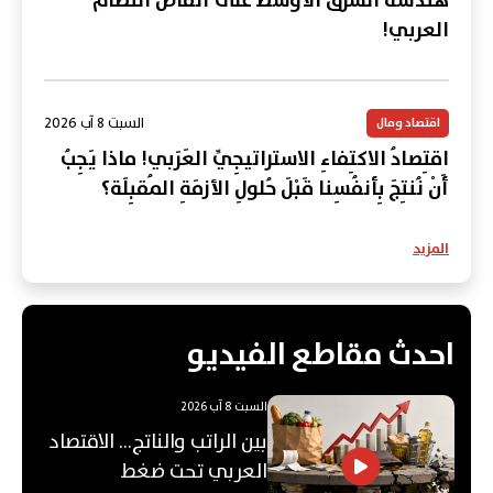
هندسة الشرق الأوسط على أنقاض النظام
العربي!
السبت 8 آب 2026
اقتصاد ومال
اقتِصادُ الاكتِفاءِ الاستراتيجِيِّ العَرَبي! ماذا يَجِبُ
أَنْ نُنتِجَ بِأنفُسِنا قَبْلَ حُلولِ الأزمَةِ المُقبِلَة؟
المزيد
احدث مقاطع الفيديو
السبت 8 آب 2026
بين الراتب والناتج… الاقتصاد
العربي تحت ضغط