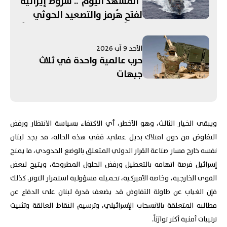
"المشهد اليوم".. شروطٌ إيرانيّة
لفتحِ هُرمز والتصعيد الحوثي
تحت المجهر! إسرائيل تعدّ خططًا
لزعزعة استقرار إيران...
الأحد 9 آب 2026
واستبعاد فرنسا من قائمةِ
حرب عالمية واحدة في ثلاث
الدول للتحقق من نزع سلاح "حزب
جبهات
الله"
ويبقى الخيار الثالث، وهو الأخطر، أي الاكتفاء بسياسة الانتظار ورفض
التفاوض من دون امتلاك بديل عملي. ففي هذه الحالة، قد يجد لبنان
نفسه خارج مسار صناعة القرار الدولي المتعلق بالوضع الحدودي، ما يمنح
إسرائيل فرصة اتهامه بالتعطيل ورفض الحلول المطروحة، ويتيح لبعض
القوى الخارجية، وخاصة الأميركية، تحميله مسؤولية استمرار التوتر. كذلك
فإن الغياب عن طاولة التفاوض قد يضعف قدرة لبنان على الدفاع عن
مطالبه المتعلقة بالانسحاب الإسرائيلي، وترسيم النقاط العالقة وتثبيت
ترتيبات أمنية أكثر توازناً.