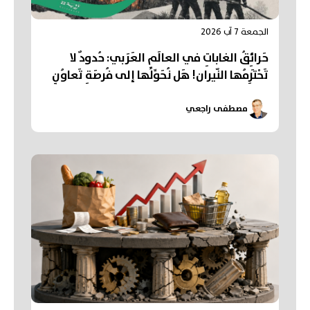
الجمعة 7 آب 2026
حَرائِقُ الغاباتِ في العالَمِ العَرَبي: حُدودٌ لا
تَحْتَرِمُها النّيران! هَل نُحَوِّلُها إلى فُرصَةِ تَعاوُنٍ
عَرَبي؟
مصطفى راجعي