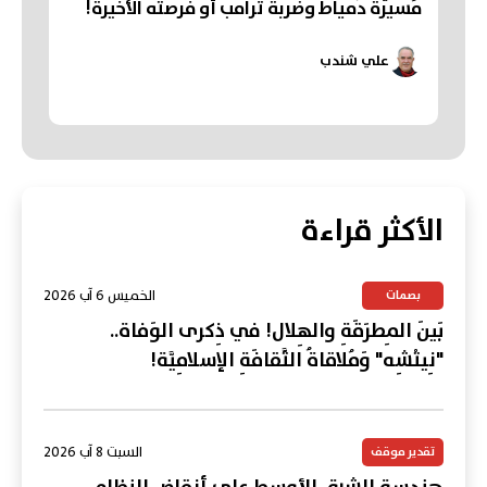
مُسيّرة دُمياط وضربة ترامب أو فرصته الأخيرة!
علي شندب
الأكثر قراءة
الخميس 6 آب 2026
بصمات
بَينَ المِطرَقَةِ والهِلال! في ذِكرى الوَفاة..
"نِيتْشِه" وَمُلاقاةُ الثَّقافَةِ الإسلامِيَّة!
السبت 8 آب 2026
تقدير موقف