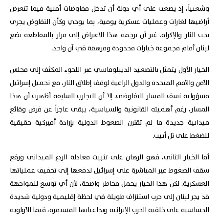
وشعبياً، إذ يصعب على أي دولة أن تدخل مفاوضات أمنية فيما تتعرض
أراضيها لغارات وعمليات عسكرية يومية، بما يوحي وكأن التفاوض يجري
تحت النار والإكراه. غير أن ترجمة هذا الاعتراض إلى قرار بالمقاطعة تضع
لبنان أمام مجموعة خيارات محدودة ومرهقة في آن واحد.
الخيار الأول يتمثل بالتصعيد الديبلوماسي عبر اللجوء المكثف إلى مجلس
الأمن والأمم المتحدة والدول الراعية لوقف إطلاق النار، مع تحميل إسرائيل
مسؤولية نسف المسار التفاوضي. إلا أن التجارب السابقة أظهرت أن هذا
المسار، رغم أهميته القانونية والسياسية، يبقى عاجزاً عن فرض وقائع
ميدانية جديدة ما لم تقترن الضغوط الدولية بإرادة أميركية حقيقية
للضغط على تل أبيب.
أما الخيار الثاني، فهو الرهان على تثبيت معادلة الردع الميداني ورفع
سقف الضغوط غير المباشرة على إسرائيل لدفعها إلى تخفيف عملياتها
العسكرية. لكن هذا الخيار يحمل مخاطر واضحة، لأن أي توسع للمواجهة
قد يجر لبنان إلى حرب استنزاف طويلة في لحظة إقليمية ودولية شديدة
الحساسية على خلفية الحرب الإيرانية وتداعياتها المستمرة، فيما الأولوية