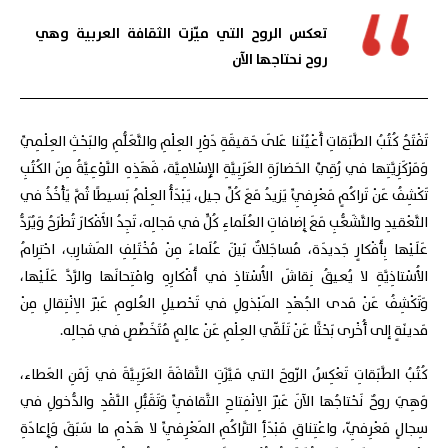
تعكس الروح التي ميّزت الثقافة العربية وهي
روح نحتاجها الآن
تَفْتَحُ كُتُبُ الطَّبَقاتِ أَعْيُنَنا عَلَى حَقيقَةِ دَوْرِ العِلْمِ والتَّعَلُّمِ والبَحْثِ العِلْمِيِّ
وَمَرْكَزِيَّتِها في رُقِيِّ الحَضارَةِ العَرَبِيَّةِ الإِسْلامِيَّة، فَهَذِهِ النَّوْعِيَّةُ مِنَ الكُتُبِ
تَكْشِفُ عَنْ تَراكُمٍ مَعْرِفِيِّ يَزيدُ مَعَ كُلِّ جيل، يَبْدَأُ العِلْمُ بَسيطًا ثُمَّ يَأْخُذُ في
التَّعْقيدِ والتَّشَعُّبِ مَعَ إِضافاتِ العُلَماءِ كُلٍّ في مَجالِه، تَجِدُ الأَفْكارَ تُطْرَحُ وَيُرَدُّ
عَلَيْها بِأَفْكارٍ جَديدَة، مُساجَلاتٌ بَيْنَ عُلَماءَ مِنْ مُخْتَلِفِ المَشارِب، احْتِرامُ
الأُسْتاذِيَّةِ لا يُعيقُ نِقاشَ الأُسْتاذِ في أَفْكارِهِ وامْتِحانَها والرَّدَّ عَلَيْها،
وَتَكْشِفُ عَنْ مَدى الجُهْدِ المَبْذولِ في تَحْصيلِ العُلومِ عَبْرَ الِانْتِقالِ مِنْ
مَدينَةٍ إلى أُخْرى بَحْثًا عَنْ تَلَقّي العِلْمِ عَنْ عالِمٍ مُتَخَصِّصٍ في مَجالِه.
كُتُبُ الطَّبَقاتِ تَعْكِسُ الرّوحَ التي مَيَّزَتِ الثَّقافَةَ العَرَبِيَّةَ في زَمَنِ العَطاء،
وَهِيَ روحٌ نَحْتاجُها الآنَ عَبْرَ الِانْفِتاحِ الثَّقافِيِّ وَتَقَبُّلِ النَّقْدِ والدُّخولِ في
سِجالٍ مَعْرِفِيّ، واعْتِناقِ مَبْدَأِ التَّراكُمِ المَعْرِفِيِّ لا هَدْمِ ما سَبَقَ وَإِعادَةِ