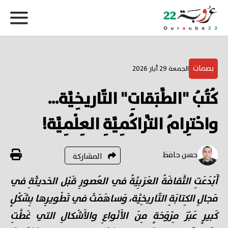
بصمات
الجمعة 29 أيار 2026
كُتُبُ "الطَّبَقاتِ" التّاريخِيَّة...
واحْتِرامُ التَّراكُمِيَّةِ العِلْمِيَّة!
حسن حافظ
المشاركة
أَبْدَعَتِ الثَّقافَةُ العَرَبِيَّةُ في العُصورِ قَبْل الحَديثَةِ في
مَجالِ الكِتابَةِ التّاريخِيَّة، وَساهَمَتْ في تَطْويرِها بِشَكْلٍ
كَبيرٍ عَبْرَ مِرْوَحَةٍ مِنَ الأَنْواعِ والأَشْكالِ التي غَطَّتِ