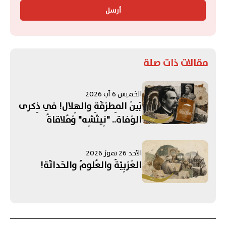
أرسل
مقالات ذات صلة
الخميس 6 آب 2026
بَينَ المِطرَقَةِ والهِلال! في ذِكرى
الوَفاة.. "نِيتْشِه" وَمُلاقاةُ
الثَّقافَةِ الإسلامِيَّة!
الأحد 26 تموز 2026
العَرَبِيَّةُ والعُلومُ والحَداثَة!