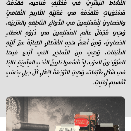
النَّشاطَ البَشَرِيَّ في مُخْتَلِفِ مَناحيه، فَقَدَّمَتْ
مُسْتَوَياتٍ مُتَقَدِّمَةً في عَمَلِيَّةِ التّاريخِ الثَّقافِيِّ
والحَضارِيِّ لِلْمُسْلِمينَ في الدَّوائِرِ النّاطِقَةِ بِالعَرَبِيَّة،
وَهِيَ مُجْمَلُ عالَمِ المُسْلِمينَ في ذُرْوَةِ العَطاءِ
الحَضارِيّ، وَمِنْ أَهَمِّ هَذِهِ الأَشْكالِ الكِتابَةُ عَبْرَ آلِيَّةِ
الطَّبَقات، وَهِيَ مِنَ النَّماذِجِ التي أَبْدَعَ فيها
المُؤَرِّخونَ العَرَب، إِذْ قَسَّموا تاريخَ النُّخَبِ العِلْمِيَّةِ غالِبًا
في شَكْلِ طَبَقات، وَهِيَ التَّرْجَمَةُ لِأَهْلِ كُلِّ جيلٍ بِحَسَبِ
تَقْسيمٍ زَمَنِيّ.