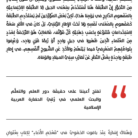
مِنَ التَّجَوُّزِ إِنَّ الطَّبَقَةَ هُنا تُسْتَخْدَمُ بِمَعْنى الجيل (لا الطَّبَقَةِ الِاجْتِماعِيَّةِ
بِالمَفْهومِ الدّارِجِ في يَوْمِنا هَذا)، لَكِنَّ بَعْضَ المُؤَرِّخينَ لَمْ يَسْتَخْدِمِ الطَّبَقَةَ
كَمَفْهومٍ بِالمَعْنى نَفْسِهِ وَلا تَحْتَ الإِطارِ الزَّمَنِيّ، بَلْ كانَ في الأَمْرِ سَعَةٌ
لِاسْتِخْداماتٍ مُتَنَوِّعَةٍ بِحَسَبِ ذِهْنِيَّةِ كُلِّ مُؤَلِّف، فَالغالِبُ هُوَ التَّرْجَمَةُ لِعَدَدٍ
مِنَ العُلَماءِ الَّذِينَ ظَهَروا في جيلٍ واحِدٍ أَوْ رُبَّما قَرْنٍ واحِد، وَعُرِفوا
بِتَواصُلِهِمُ المَعْرِفِيِّ فيما بَيْنَهُمْ والأَخْذِ عَنِ الشُّيوخِ أَنْفُسِهِم، في إِطارِ
طَبَقَةٍ واحِدَةٍ بِغَضِّ النَّظَرِ عَنْ تَقارُبِ سِنِيِّ الميلادِ والوَفاة.
تفتح أعيننا على حقيقَة دور العلم والتعلُّم
والبحث العلمي في رُقِيّ الحضارة العربية
الإسلامية
وَهُناكَ إِشارَةٌ عِنْدَ ياقوت الحَمَوِيّ في "مُعْجَمِ الأُدَباءِ" لِكِتابٍ بِعُنْوانِ