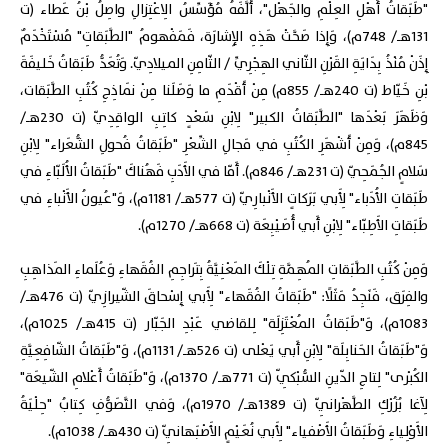
"طَبَقاتُ أَهْلِ العِلْمِ والجَهْل"، أَلَّفَهُ مُؤَسِّسُ الِاعْتِزالِ واصِلُ بْنُ عَطاء (ت
131هـ/ 748م)، وَإِذا صَحَّتْ هَذِهِ الإِشارَة، فَمَفْهومُ "الطَّبَقاتِ" مُسْتَخْدَمٌ
إِذَنْ مُنْذُ بِدَايَةِ القَرْنِ الثّاني الهِجْرِيِّ / الثّامِنِ الميلادِيّ. وَتُعَدُّ طَبَقاتُ خَليفَةَ
بْنِ خَيّاط (ت 240هـ/ 855م) مِنْ أَقْدَمِ ما وَصَلَنا مِنْ نَماذِجِ كُتُبِ الطَّبَقات،
وَظَهَرَ بَعْدَها "الطَّبَقاتُ الكبير" لِابْنِ سَعْدٍ كاتِبِ الواقِدِيّ (ت 230هـ/
845م)، وَمِنْ أَشْهَرِ الكُتُبِ في مَجالِ الشِّعْرِ "طَبَقاتُ فُحولِ الشُّعَراء" لِابْنِ
سَلامٍ الجُمَحِيّ (ت 231هـ/ 846م). أَمّا في الأَدَبِ فَهُناكَ "طَبَقاتُ الأُلَبّاءِ في
طَبَقاتِ الأُدَباء" لِأَبي بَرَكاتٍ الأَنْبارِيّ (ت 577هـ/ 1181م)، وَ"عُيونُ الأَنْباءِ في
طَبَقاتِ الأَطِبّاء" لِابْنِ أَبي أُصَيْبِعَة (ت 668هـ/ 1270م).
وَمِنْ كُتُبِ الطَّبَقاتِ المُهِمَّةِ تِلْكَ المَعْنِيَّةُ بِتَراجِمِ الفُقَهاءِ وَعُلَماءِ المَذاهِبِ
والفِرَق، فَنَجِدُ مَثَلًا: "طَبَقاتُ الفُقَهاء" لِأَبي إِسْحاقَ الشّيرازِيّ (ت 476هـ/
1083م)، وَ"طَبَقاتُ المُعْتَزِلَة" لِلقاضي عَبْدِ الجَبّار (ت 415هـ/ 1025م)،
وَ"طَبَقاتُ الحَنابِلَة" لِابْنِ أَبي يَعْلى (ت 526هـ/ 1131م)، وَ"طَبَقاتُ الشّافِعِيَّةِ
الكُبْرى" لِتاجِ الدّينِ السُّبْكِيّ (ت 771هـ/ 1370م)، وَ"طَبَقاتُ أَعْلامِ الشّيعَة"
لِآغا بُزُرْكِ الطَّهْرانِيّ (ت 1389هـ/ 1970م)، وَفي التَّصَوُّفِ كِتابُ "حِلْيَةُ
الأَوْلِياءِ وَطَبَقاتُ الأَصْفياء" لِأَبي نُعَيْمٍ الأَصْبَهانِيّ (ت 430هـ/ 1038م).