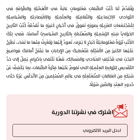
وَتُقَدِّمُ لَنا كُتُبُ الطَّبَقاتِ مَعْلوماتٍ غايَةً في الأَهَمِّيَّةِ والطَّرافَةِ في
النَّواحي الِاجْتِماعِيَّةِ والثَّقافِيَّةِ والعِلْمِيَّةِ والِاقْتِصادِيَّةِ والسِّياسِيَّةِ
لِلْمُجْتَمَعاتِ العَرَبِيَّةِ بِصورَةٍ تَفوقُ في أَحْيانٍ كَثيرَةٍ ما تُقَدِّمُهُ كُتُبُ التّاريخِ
الحَوْلِيِّ شِبْهِ الرَّسْمِيَّةِ والمُهْتَمَّةِ بِالتّاريخِ السِّياسِيِّ أَساسًا، فَفي تِلْكَ
الكُتُبِ ثَرْوَةٌ مَعْلوماتِيَّةٌ كَبَحْرٍ لا يَنزِف، تَعودُ إِلَيْها وَتَغْرِفُ مِنْها ما تَشاء، تَطْرَحُ
عَلَيْها الكَثيرَ مِنَ الأَسْئِلَةِ فَتُعْطيكَ مِنَ الإِجاباتِ ما يَفْتَحُ أَمامَكَ مَواضيعَ
البَحْثِ في مُخْتَلِفِ المَناحي والمَسالِك، فَهُنا نَلْتَقي بِاحْتِرامٍ يَصِلُ إلى حَدِّ
التَّقْديسِ لِلرَّوابِطِ العِلْمِيَّةِ التي تَقومُ عَلَيْها فِكْرَةُ الطَّبَقات، بِما يَكْشِفُ عَنْ
شَبَكَةٍ مِنَ العَلاقاتِ المُتَغَلْغِلَةِ في عالَمِ المُسْلِمينَ مِنَ الأَنْدَلُسِ غَرْبًا حَتّى
حُدودِ الهِنْدِ والصّينِ شَرْقًا.
اشترك في نشرتنا الدورية