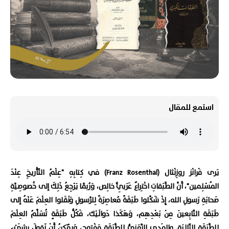
استمع للمقال
يَرى فْرانْز روزِنْثال (Franz Rosenthal) في كِتابِهِ "عِلْمُ التّأْريخِ عِنْدَ
المُسْلِمين"، أَنَّ الطَّبَقاتِ اخْتِراعٌ عَرَبِيٌّ خالِص، وَرُبَّما يَرْجِعُ ذَلِكَ إلى خُصوصِيَّةِ
صَحابَةِ رَسولِ الله، إِذْ شَكَّلوا طَبَقَةً مُعاصِرَةً لِلرَّسولِ وَنَقَلوا العِلْمَ عَنْهُ إلى
طَبَقَةِ التّابِعينَ مِنْ بَعْدِهِم، وَهَكَذا دَوالَيْك، فَكُلُّ طَبَقَةٍ تُسَلِّمُ العِلْمَ
لِلطَّبَقَةِ التّالِيَة. والمَدى الزَّمَنِيُّ لِلطَّبَقَةِ مَفْتوح، وَيُمْكِنُ أَنْ نَقولَ بِشَيْءٍ