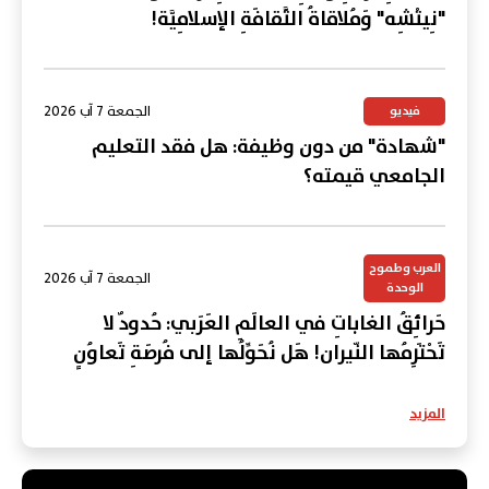
"نِيتْشِه" وَمُلاقاةُ الثَّقافَةِ الإسلامِيَّة!
الجمعة 7 آب 2026
فيديو
"شهادة" من دون وظيفة: هل فقد التعليم
الجامعي قيمته؟
العرب وطموح
الجمعة 7 آب 2026
الوحدة
حَرائِقُ الغاباتِ في العالَمِ العَرَبي: حُدودٌ لا
تَحْتَرِمُها النّيران! هَل نُحَوِّلُها إلى فُرصَةِ تَعاوُنٍ
عَرَبي؟
المزيد