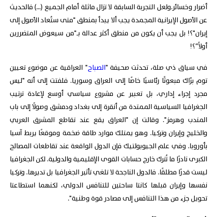
أضرار وخسائر.ولعل التجربة السابقة لا تزال ماثلة أمام الجميع (...) فالحديث
عن الأصول الإيرانية المجمدة يجب ألا يبدأ بمنطق "متى ستُعاد الأصول إلى
إيران"؟! بل يجب أن يكون من منطق أكثر عدالة بـ"من سيعوض المتضررين
أولاً“؟!
في سياق ذي صلة، تحدثت صحيفة "
الصباح
" العراقية عن موضوع تعيين
توم برّاك مبعوثًا رئاسيًا خاصًا إلى العراق وسوريا. فلفتت إلى أنه "ليس
مجرد إجراء إداري، بل تعبير عن مشروع سياسي أوسع لإعادة ترتيب
الجغرافيا السياسية الممتدة من أنقرة إلى بغداد ودمشق وصولًا إلى باب
المندب وهرمز". وقالت إن "العراق يقع عند تقاطع المشرق العربي
والخليج وإيران وتركيا. وهو يمتلك موارد طاقة ضخمة وموقعًا يربط آسيا
بأوروبا. وفي علم الجيوبولتيك فإن الدول الواقعة عند تقاطعات المصالح
الكبرى نادرًا ما تُترك خارج حسابات القوى الإقليمية والدولية. لكن الجغرافيا
ليست قدرًا مطلقًا. فالدول الناجحة لا تلغي تأثير الجغرافيا بل تديرها. وتركيا
نفسها وإيران قبلها كانتا ساحتين للتنافس الدولي، لكنهما استطاعتا
تحويل جزء من هذا التنافس إلى مصادر قوة وطنية".