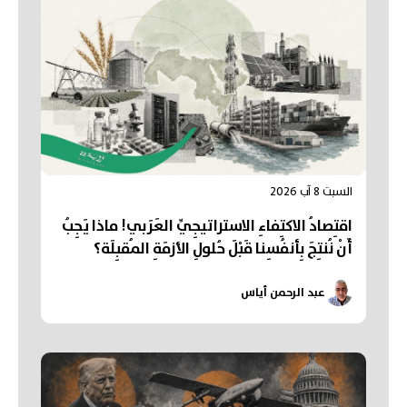
السبت 8 آب 2026
اقتِصادُ الاكتِفاءِ الاستراتيجِيِّ العَرَبي! ماذا يَجِبُ
أَنْ نُنتِجَ بِأنفُسِنا قَبْلَ حُلولِ الأزمَةِ المُقبِلَة؟
عبد الرحمن أياس