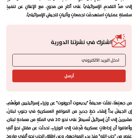
إلى صدِّ التقدمِ الإسرائيليِّ على أكثرِ من محورٍ، مع الإعلانِ عن تنفيذِ
سلسلةِ عملياتٍ استهدفَت تجمعاتٍ وآلياتٍ للجيشِ الإسرائيليّ.
اشترك في نشرتنا الدورية
أرسل
من جهتِهَا، نقلَت صحيفةُ "يديعوت أحرونوت" عن وزراء إسرائيليين قولَهُم،
إن الجيشَ بدأَ إنشاء خطٍ جديدٍ من المواقعِ العسكريةِ في جنوبِ لبنانَ،
مشيرينَ إلى أنَ إسرائيلَ تُسيطرُ على نحو 20 في المئةِ من مساحةِ لبنان.
وأضافوا أن إحاطاتٍ عسكرية قُدِمَت إلى الوزراءِ، تحدثَت عن مقتلِ نحوَ ألفِ
عنصرٍ من "حزبِ الله" منذ بدءِ المواجهةِ، وعن إطلاقِ الحزبِ نحو ألفي صاروخٍ