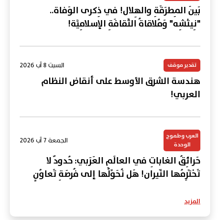
بَينَ المِطرَقَةِ والهِلال! في ذِكرى الوَفاة..
"نِيتْشِه" وَمُلاقاةُ الثَّقافَةِ الإسلامِيَّة!
السبت 8 آب 2026
تقدير موقف
هندسة الشرق الأوسط على أنقاض النظام
العربي!
العرب وطموح
الجمعة 7 آب 2026
الوحدة
حَرائِقُ الغاباتِ في العالَمِ العَرَبي: حُدودٌ لا
تَحْتَرِمُها النّيران! هَل نُحَوِّلُها إلى فُرصَةِ تَعاوُنٍ
عَرَبي؟
المزيد