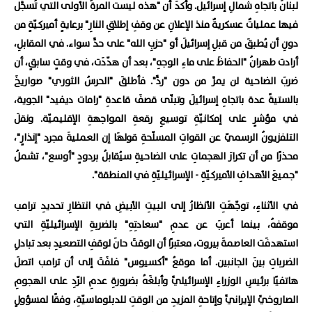
لبنانَ باتجاهِ شمالِ إسرائيل. وأكدَ أن "هذه ليست المرةُ الأولى التي تُسجَّل
فيها عملياتٌ عسكريةٌ منذ الإعلانِ عن وقفِ إطلاقِ النارِ" برعايةٍ أميركيّةٍ من
دونِ أن يُطبقَ من قبلِ إسرائيلَ أو "حزبِ الله" على حدٍّ سواء. في المقابلِ،
أرادت طهرانُ "الحفاظَ على ماءِ الوجهِ"، بعد أن هدّدَت، في وقتٍ سابقٍ، أن
ضربَ الضاحية لن يمرَّ من دون "ردٍّ". فأطلقَ "الحرسُ الثوري" صواريخَ
بالستيةً عدة باتجاهِ إسرائيلَ وتبنّى قصفَ قاعدةِ "رامات ديفيد" الجوية،
في مؤشرٍ على إمكانيّةِ توسيعِ رقعةِ المواجهةِ الإقليميّة. ونقلَ
التلفزيونُ الرسميّ عن القواتِ المسلّحةِ قولهَا إن العمليةَ مجرد "إنذارٍ"،
محذرًا من أن تكرارَ الهجماتِ على الضاحيةِ سيُقابلُ بردودٍ "أوسع"، تشملُ
"جميعَ الأهدافِ الأميركيّةِ - الإسرائيليّةِ في المنطقة".
في الأثناءِ، توجّهَتِ الأنظارُ إلى البيتِ الأبيضِ في انتظارِ تحديدِ ترامب
موقفهُ، بينما أعربَ عن عدمِ "سعادتِهِ" بالضربةِ الإسرائيليّةِ التي
استهدفَت العاصمةَ بيروت، معتبرًا أن الوقتَ حانَ لوقفِ التصعيدِ بعد تبادلِ
الضرباتِ بينَ الجانبين. أما موقعُ "أكسيوس" فلفَتَ إلى أن ترامب اتصلَ
هاتفيًا برئيسِ الوزراءِ الإسرائيليِّ وأبلغَهُ بضرورةِ عدمِ الرّدِ على الهجومِ
الصاروخيِّ الإيرانيِّ وإتاحةِ المزيدِ من الوقتِ للدبلوماسيّةِ، وفقًا لمسؤولٍ