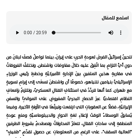
استمع للمقال
تتحينُ إسرائيلُ الفرصَ لعودةِ الحربِ على إيرانَ، بينما تواصلُ قصفَ لبنانَ من
دونِ أيِّ التزامٍ بما اتُفِقَ عليه خلالَ مفاوضات واشنطن. وتختلفُ الفروقاتُ
في مقاربةِ هذينِ الملفينِ بينَ الإدارةِ الأميركيّةِ وخططِ رئيسِ الوزراءِ
الإسرائيليِّ بنيامين نتنياهو، خصوصًا أن واشنطنَ تسعَى إلى إبرامِ تسويةٍ
مع طهران. كما أنها تتردّدُ في استئنافِ القتالِ العسكريّ، وتلتزمُ بإضعافِ
النظامِ اقتصاديًا عبرَ الحصارِ البحريِّ المفروضِ على الموانئِ والسفنِ
الإيرانيّةِ، فضلًا عن العقوباتِ التي ارتفعت وتيرتُهَا في الآونةِ الأخيرة. وفيما
يُسابقُ الوسطاءُ الوقتَ لإعلاءِ لغةِ الحوارِ والديبلوماسيّةِ ومنعِ عودةِ
المنطقةِ إلى ساحاتِ القتالِ، تتعثرُ المحاولاتُ وتصطدمُ بشروطِ الطرفينِ
"العالية السقف"، على الرغمِ من المعلوماتِ عن حصولِ تقدّمٍ "طفيفٍ"