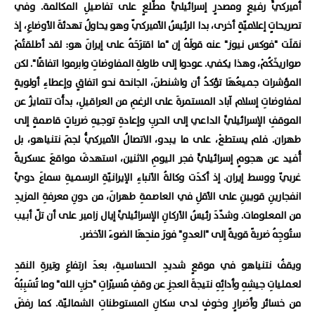
أميركيٍّ رفيعٍ ومصدرٍ إسرائيليٍّ مطّلعٍ على تفاصيلِ المكالمة. وفي
تصريحاتٍ إعلاميّةٍ أخرى، بدا الرئيسُ الأميركيّ وهو يحاولُ تهدئةَ الأوضاعِ، إذ
نقلَت "فوكس نيوز" عنه قولَهُ إن "ما اقترَحَهُ على إيرانَ هو: لقد أطلقتُمْ
صواريخَكُمْ، وهذا يكفي. عودوا إلى طاولةِ المفاوضاتِ وابرموا اتفاقًا". لكن
المؤشرات جميعُهَا تؤكدُ أن واشنطنَ، الجانحة نحو اتفاقٍ وإعطاءِ أولويةٍ
لمفاوضاتِ إسلام آباد المستمرةَ على الرغمِ من العراقيلِ، بدأَت تتمايزُ عن
الموقفِ الإسرائيليِّ الداعي إلى الحربِ وإعادةِ توجيهِ ضرباتٍ قاصمةٍ إلى
طهران. فلم يستطعْ، على ما يبدو، الاتصالُ الأميركيُّ لجمَ نتنياهو، بل
أُفيد عن هجومٍ إسرائيليٍّ فجر اليومِ الاثنين، استهدفَ مواقعَ عسكريةً
غربيّ ووسط إيران. إذ أكدَت وكالةُ الأنباءِ الإيرانيّةِ الرسميةِ سماعَ دويِّ
انفجارينِ قويينِ على الأقلِ في العاصمةِ طهرانَ، من دونِ معرفةِ المزيدِ
من المعلومات. وشدّدَ رئيسُ الأركانِ الإسرائيليِّ إيال زامير على أن تلّ أبيب
ستُوجِهُ ضربةً قويةً إلى "العدوِ" فورَ منحِهَا الضوءَ الأخضر.
ويقفُ نتنياهو في موقعٍ شديدِ الحساسيةِ، بعدَ ارتفاعِ وتيرةِ النقدِ
لعملياتِ جيشِهِ وأدائِهِ نتيجةَ العجزِ عن وقفِ مُسيّراتِ "حزبِ الله" وما تُسَبِبُهُ
من خسائر وأضرارٍ وخوفٍ لدى سكانِ المستوطناتِ الشماليّة. كما رفضَ