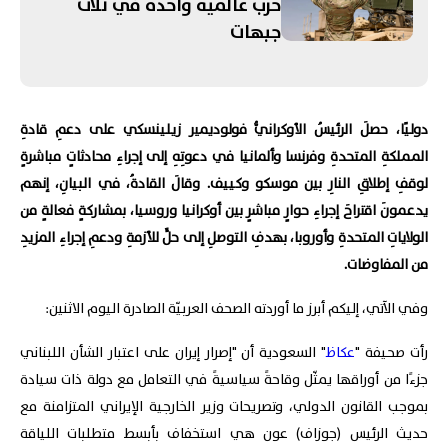
حرب عالمية واحدة في ثلاث
الدول للتحقق من نزع سلاح "حزب
جبهات
الله"
دوليًا، حصلَ الرئيسُ الأوكرانيُّ فولوديمير زيلينسكي على دعمِ قادةِ
المملكةِ المتحدةِ وفرنسا وألمانيا في دعوتِهِ إلى إجراءِ محادثاتٍ مباشرةٍ
لوقفِ إطلاقِ النارِ بين موسكو وكييف. وقالَ القادةُ، في البيانِ، إنهم
يدعمونَ اقتراحَ إجراءِ حوارٍ مباشرٍ بين أوكرانيا وروسيا، بمشاركةٍ فعالةٍ من
الولاياتِ المتحدةِ وأوروبا، بهدفِ التوصلِ إلى حلٍّ للأزمةِ ودعمِ إجراءِ المزيدِ
من المفاوضات.
وفي الآتي، إليكم أبرز ما أوردته الصحف العربيّة الصادرة اليوم الاثنين:
رأت صحيفة "
عكاظ
" السعودية أن "إصرار إيران على اعتبار الشأن اللبناني
جزءًا من أوراقها يمثّل وقاحةً سياسيةً في التعامل مع دولة ذات سيادة
بموجب القانون الدولي، وتصريحات وزير الخارجية الإيراني المتزامنة مع
حديث الرئيس (جوزاف) عون هي استخفاف بأبسط متطلبات اللياقة