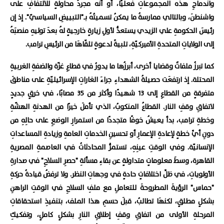
واندماجِ هذه المجموعاتِ فعليًا، أو أنه مجردُ محاولةٍ للالتفافِ على
واشنطنَ، وبالتالي ممارسةُ ما يمكنُ تسميتُهُ بـ"التبييضِ السياسيّ". إذ إن
رئيسَ الحكومةِ علي الزيدي يستعدُّ لأولِ زيارةٍ خارجيةٍ لهُ بعدَ توليهِ منصبَهُ
إلى الولاياتِ المتحدةِ الأميركيّةِ، تلبيةً لدعوةٍ تلقّاهَا من الرئيسِ ترامب.
كما تبرزُ ملفاتٌ وقضايا أخرى، أبرزُها ما يدورُ في قطاعِ غزّة والضفةِ الغربيةِ
المحتلة. إذ ارتفعَت حصيلةُ الشهداءِ جراءَ الغاراتِ الإسرائيليّةِ على مناطقَ
متفرقةٍ من القطاعِ إلى 13 شهيدًا وأكثر من 35 مصابًا، في خرقٍ جديدٍ
لاتفاقِ وقفِ النار. القطاعُ المنكوبُ، الذي تأملَ خيرًا من الهدنةِ الهشّةِ
وخطةِ ترامب، بدأ يعيشُ خوفًا متجددًا من استمرارِ الوضعِ على حالِهِ من
دونِ أيِّ خطةٍ لإعادةِ الإعمارِ أو تحسينِ الخدماتِ العامةِ وزيادةِ المساعداتِ
الإنسانيّة. وفي الوقتِ عينِهِ، تستمرُّ المحادثاتُ في العاصمةِ المصريةِ
القاهرة، وسطَ معلوماتٍ متداولةٍ عن بقاءِ مسألةِ "حصرِ السلاحِ" في صدارةِ
الأولوياتِ، في ظلِّ اختلافاتٍ حادةٍ في وجهاتِ النظر. ولا ترفضُ قيادةُ حركةِ
"حماس" الرؤيةَ المطروحةَ للتعاملِ مع ملفِ السلاحِ في الوقتِ الراهنِ
بشكلٍ مطلقٍ، لكنهَا تطالبُ، قبلَ حسمِ هذا الملف، بتنفيذِ استحقاقاتِ
المرحلةِ الأولى من اتفاقِ وقفِ إطلاقِ النارِ بشكلٍ كاملٍ، وتفكيكِ