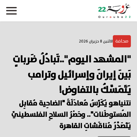
صحافة
الاثنين 8 حزيران 2026
"المشهد اليوم"..تَبادُلُ ضَرباتٍ
بَينَ إيرانَ وإسرائيل وترامب
يَتَمَسَّكُ بالتفاوض!
نتنياهو يُكَرِّسُ مُعادَلَةَ "الضاحِية مُقابِل
المُستوطَنات".. وحَصْرُ السلاحِ الفلسطينيِّ
يَتَصَدَّرُ مُناقَشاتِ القاهرة