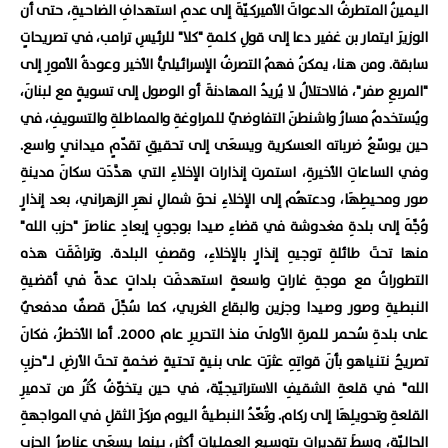
اليمينُ المتطرفُ الدعواتَ الأميركيّةَ إلى عدمِ استهدافِ الضاحيةِ، حتى أن
الوزيرَ ايتمار بن غفير دعا إلى قولِ كلمةِ "كلا" للرئيسِ ترامب، في تصريحاتٍ
سابقة. ومن هنا، يمكنُ فهمُ التصرفُ الإسرائيليُّ الأخير وعودةُ الأمورِ إلى
"المربعِ صفر"، فالاحتلالُ لا يُريدُ المهادنةَ أو الوصول إلى تسويةٍ مع لبنانَ،
ويُستخدمُ مسارُ واشنطنَ التفاوضيّ للمراوغةِ والمماطلةِ والتسويفِ، في
حين يوسّعُ ضرباته العسكرية ويسعَى إلى تحقيقِ تقدّمٍ ميدانيٍ واسع.
وفي الساعاتِ الأخيرةِ، استمرت إنذارات الإخلاءِ التي هدَّدَت سكانَ مدينةِ
صور ومحيطِهَا، ودعتهُم إلى الإخلاءِ نحوَ شمالِ نهرِ الزهراني، بعد إنذارٍ
وُجِّهَ إلى بلدةِ مغدوشة في قضاءِ صيدا بوجوبِ إبعادِ عناصرَ "حزب الله"
منها تحتَ طائلةِ توجيهِ إنذارٍ بالإخلاءِ، وقصفِ البلدة. وترافَقَت هذه
التطوراتُ مع موجةِ غاراتٍ واسعةٍ استهدفَت بلداتٍ عدةً في أقضيةِ
النبطيةِ وصور وصيدا وجزين والبقاع الغربي، كما سُجِّلَ قصفٌ مدفعيٌ
على بلدةِ سُحمر للمرةِ الأولَى منذ التحريرِ عام 2000. أما الأخطرُ، فكانَ
تصريحُ نتنياهو بأنَ قواتِهِ عثرَت على بنيةٍ تحتيةٍ ضخمةٍ تحتَ الأرضِ لـ"حزبِ
الله" في قلعةِ الشقيفِ الاستراتيجيّة، في حين يتخوّفُ كُثُر من تدميرِ
القلعةِ وتحويلِهَا إلى ركام. وتُعّدُ النبطيةُ اليوم مركزَ الثقلِ في المواجهةِ
الحاليّةِ، وسطَ تقديراتٍ بتوسيعِ العملياتِ أكثر، بينما يسعَى عناصرُ الحزبِ