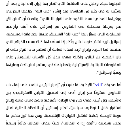
الدبلوماسية، ودليل على العقلية التي تنظر بها إيران إلى لبنان بعد أن
تسبّبت له في كثير من المآسي منذ إنشاء "حزب الله"؛ ذراعها التخريبي
ووكيلها المحلي لبسط النفوذ على القرار اللبناني". وتابعت أن "لبنان الآن
يمر بمرحلة مفصلية في التفاوض مع إسرائيل على أمنه وأراضيه
المسلوبة التي سهّل لها "حزب الله" الاستيلاء عليها بحماقاته المستمرة،
إسرائيل تريد ابتلاع جنوب لبنان وأكثر إذا تسنّى لها ذلك بسبب الذرائع التي
يمنحها لها الحزب، وإيران تريد لهذه الساحة أن تستمر في التوتر حتى لو
كان الضحية كل لبنان، ولذلك فهي تبذل كل الأسباب للتشويش على
المفاوضات اللبنانية الإسرائيلية وتعطيلها؛ كي يستمر لبنان تحت وصايتها
ونهبًا لإسرائيل".
أما صحيفة "
الغد
" الأردنية، فاعتبرت أن "إصرار الرئيس ترامب على إبقاء باب
التفاوض مفتوحًا مع إيران أدى إلى تعميق التباين الاستراتيجي بين
واشنطن وتل أبيب. ففي حين ترى الإدارة الأميركية بالمفاوضات فرصة لإنتاج
استقرار قابل للتوظيف سياسيًا، تعتبر إسرائيل أن اللحظة الحالية تمثل
فرصة تاريخية لإعادة تشكيل التوازنات الإقليمية. ومن هنا تبرز ملامح ما
يمكن تسميته بـ"أزمة إدارة التحالف"، حيث يبقى التحالف قائماً رسمياً