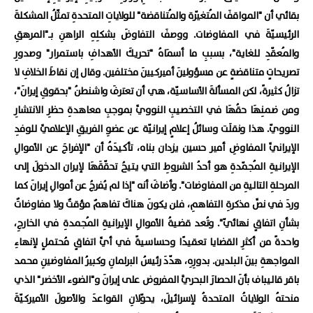
بقائي أن "المواقفَ المُتغيّرة والمُتناقضة" للولاياتِ المتحدةِ تمثّلُ المشكلةَ
الرئيسيّةَ في المفاوضات. ووصفَ التفاوضَ بشكلِهِ الراهنِ بـ"المرهقِ
والمُعقّدِ للغاية"، بسببِ ما أسمَاهُ "تحريكَ الأهدافِ باستمرار" وصدورِ
تصريحاتٍ متناقضةٍ عن مسؤولينَ أميركيينَ مختلفين. وقال إن نقاطَ الخلافِ لا
تزالُ كثيرةً، لكن المسألةَ الأساسيّة، هي أن تعترفَ واشنطنُ "بحقوقِ إيرانَ"،
ومن ضمنِهَا حقُهَا في التخصيبِ النوويِّ بموجبِ معاهدةِ حظرِ الانتشارِ
النوويّ. هذا ونقلَت وسائلُ إعلامٍ إيرانيّة عن عضوِ الفريقِ الإعلاميِّ للوفدِ
الإيرانيِّ المفاوضِ أمير حسين يزدان بناه، تأكيدَهُ أن "الإفراجَ عن الأموالِ
الإيرانيةِ المُجمّدةِ هو أحدُ الشروطِ التي يتيحُ تحقّقَهَا لإيران الدخولَ إلى
المرحلةِ التاليةِ من المفاوضات". وأضافَ أنه "إذا لم يُفرجُ عن أموالِ إيرانَ كما
وردَ في نصِّ مذكرةِ التفاهمِ، فلن يكونَ هناكَ تفاهمٌ مؤقتٌ ولا مفاوضاتٌ
بشأنِ اتفاقٍ نهائيّ". وتُعد قضيةُ الأموالِ الإيرانيةِ المُجمدةِ في الخارجِ،
واحدةً من أكثرِ القضايا تعقيدًا وحساسيةً في أيِّ اتفاقٍ مُحتملٍ لإنهاءِ
المواجهةِ بينَ البلدين. بدورِهِ، هدّدَ رئيسُ ​البرلمانِ وكبيرُ المفاوضينِ محمد
باقر قاليباف بأنَ الحصارَ البحريَّ المفروض على إيرانَ و"الضوء الأخضر" الذي
منحتهُ ‌الولاياتُ المتحدةُ لإسرائيلَ، يحوّلانِ ‌القواعدَ والأصولَ ​الأميركيّةَ