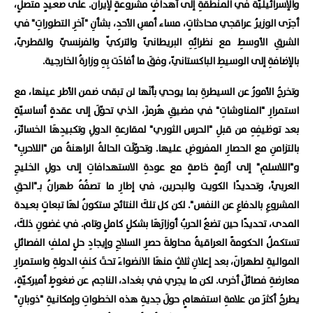
والإسرائيليّةَ في المنطقةِ إلى أهدافٍ مشروعةٍ لإيران. على صعيدٍ متصلٍ،
أجرَى الوزيرُ عراقجي محادثاتٍ، مساء أمسِ الأحدِ، بشأنِ "آخرِ التطوراتِ" في
الشرقِ الأوسطِ مع نظرائِهِ البريطانيّ والتركيّ والفرنسيّ والقطريّ،
بالإضافةِ إلى الوسيطِ الباكستانيّ، وفقَ ما أفادَت بِهِ وزارةُ الخارجية.
وتخرجُ الأمورُ عن السيطرةِ بما يوحي بأنَها لن تبقى ضمن الأطر عينها، مع
استمرارِ "المناوشاتِ" في مضيقِ هُرمزَ، الذي تحوّلَ إلى عقدةٍ أساسيّةٍ
بعد توظيفِهِ من قبلِ "الحرس الثوري" لمقارعةِ الدولِ وتكبيدِهَا الخسائرَ،
بالتزامنِ مع الحصارِ المفروضِ عليها. وتحوّلَت الحالةُ الراهنةُ من "اللاحربِ"
و"اللاسلمِ" إلى أزمةٍ خاصةٍ مع عودةِ الاستهدافاتِ إلى دولِ الخليجِ
العربيِّ، وتحديدًا الكويت والبحرين، في إطارِ ما تصفُهُ طهرانُ بـ"الحقِ
المشروعِ بالدفاعِ عن النفس". لكن كل تلكَ النتائج ستكونُ لهَا تبعاتٍ بعيدة
المدى، تحديدًا حين تضعُ الحربُ أوزارَهَا بشكلٍ كاملٍ وتام. في غضونِ ذلكَ،
تستكملُ الحكومةً العراقيةُ محاولةَ حصرِ السلاحِ وإيجادِ حلٍ لملفِ الفصائلِ
المواليةِ لطهرانَ، بعد إعلانِ ثلاثٍ منهَا الانضواءَ تحتَ كنفِ الدولةِ واستمرارِ
معارضةِ فصائلَ أخرى. لكن ما يجري في بغداد، الناجم عن ضغوطٍ أميركيّةٍ،
يطرحُ أكثرَ من علامةِ استفهامٍ حولَ جديةِ هذه الخطواتِ وإمكانيةِ "ذوبانِ"