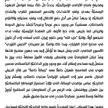
وقذيفةٍ باتجاهِ الأراضي الإسرائيليّة. يحدثُ كلُ ذلكَ بينما تتواصلُ الجهودُ
الرسميّةُ بهدفِ وقفِ الاعتداءاتِ والتدميرِ الممنهجِ للقرى والبلداتِ
اللبنانيّة. إذ يجهدُ لبنانُ من أجلِ دفعِ الاحتلالِ إلى وقفِ عملياتِهِ والالتزامِ
بالمحادثاتِ، مستفيدًا من وجودِ دعمٍ عربيٍّ وغربيٍّ تَجَسَّدَ بدخولِ الدوحة
والرياض كما باريس على خطِ الأزمة. لكن العقدةَ الرئيسيّة تبقَى لدى
نتنياهو أولًا، وثانيًا "حزب الله" ومن خلفِهِ إيرانَ، التي تَسعَى إلى أن تكونَ
في صدارةِ اتخاذِ القراراتِ، وبدا ذلك واضحًا عبرَ تصريحاتِ "الحرسِ الثوري"
الأسبوع الماضي، التي رفضَ فيها ما تُوُصِّلَ إليه بعد جهودٍ مضنيةٍ قادَهَا
وفدُ لبنانَ التفاوضيِّ في واشنطن. وتبقى الأمورُ معلقةً حتى بروزِ ما
ستصلُ إليه مساعي إسلام آباد، مع وجودِ وزيرِ الداخليّةِ الباكستاني محسن
نقوي في العاصمةِ طهرانَ حاملًا معه "رسالةً خاصةً" من قائدِ الجيشِ
الجنرال عاصم منير إلى المرشدِ الإيرانيِّ مجتبى خامنئي. وتسلّمَ وزيرُ
الخارجيّةِ عباس عراقجي الرسالةَ، التي تؤكدُ استمرارَ الوساطةِ الباكستانيّةِ
بينَ طهرانَ وواشنطنَ، على الرغمِ من أن المفاوضاتِ غير المباشرةِ تُراوِحُ
مكانَهَا وسطَ تصعيدٍ عسكريٍّ متجددٍ في محيطِ مضيقِ هُرمز.
وضمنَ هذا السياق، اعتبرَ المتحدثُ باسمِ وزارةِ الخارجيّةِ الإيرانيّةِ إسماعيل