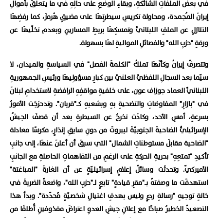
في بعض الملفاتِ الشائكةِ، وبقاءِ الوضعِ على حالِهِ في ما يتعلقُ بأموالِ
إيرانَ المُجمدة، ومحاولة تكريسِ سيطرتِهَا على مضيقِ هُرمزَ، كما رفضِهَا
التنازلِ عن الملفِ اللبنانيِّ وتمسكِهَا بربطِ المسارينِ وبعدم تخلّيهَا عن
ورقةِ "حزبِ الله" والفصائلِ المواليةِ لهَا بسهولة.
وتتصرفُ إيرانُ وكأنَهَا تملكُ "الكلمةَ الفصل" في السياسةِ والميدان، لا
سيّما بعد السجالِ اللفظيِّ العلنيِّ بين كبارِ مسؤولِيهَا ورئيسِ الجمهوريةِ
اللبنانيِّ العماد جوزاف عون، على خلفيةِ مواقفِهِ الرافضةِ لاستخدامِ لبنانَ
في "بازارِ" المفاوضاتِ والتضحيةِ بهِ وبشعبهِ كـ"قربان". وتدحرَجَت الأمورُ
بسرعةٍ، أمسِ الأحد، وكادَت تخرجُ عن السيطرةِ بعد أن قصفَ الجيشُ
الإسرائيليُّ الضاحيةَ الجنوبيّةَ لبيروتَ من دونِ سابقِ إنذارٍ، مكرسًا معادلة
"الضاحية مقابلَ مستوطناتِ الشمال" التي سبقَ أن أعلنَ عنهَا، إلى جانبِ
تأكيدِ "تمتعِهِ" بحريةِ الحركةِ على الرغمِ من التفاهماتِ الحاصلةِ مع الجانبِ
الأميركيّ. وتحدثَت وسائلُ إعلامٍ إسرائيليّةٍ عن أن الغارةَ "المباغتة"
استهدفَت ما وصفتهُ بـ"مقرِ قيادةٍ" تابعٍ لـ"حزبِ الله"، واضعةً الضربةَ في
خانةِ توجيهِ "رسالةِ ردعٍ وليس بهدفِ اغتيالِ شخصيّةٍ مُحدّدة". وبدأَ هذا
التصعيدُ الخطيرُ صباحًا مع إعلانِ جيشِ العدوِ اعتراضَ مقذوفينِ أُطلقَا من