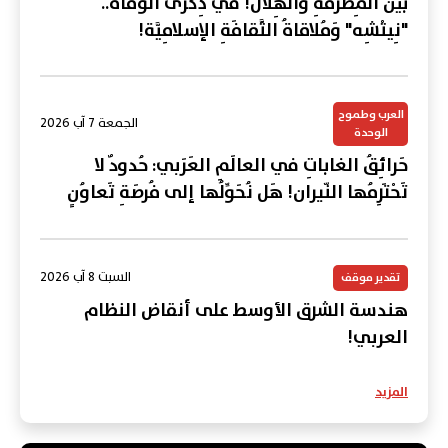
بَينَ المِطرَقَةِ والهِلال! في ذِكرى الوَفاة..
"نِيتْشِه" وَمُلاقاةُ الثَّقافَةِ الإسلامِيَّة!
العرب وطموح
الجمعة 7 آب 2026
الوحدة
حَرائِقُ الغاباتِ في العالَمِ العَرَبي: حُدودٌ لا
تَحْتَرِمُها النّيران! هَل نُحَوِّلُها إلى فُرصَةِ تَعاوُنٍ
عَرَبي؟
السبت 8 آب 2026
تقدير موقف
هندسة الشرق الأوسط على أنقاض النظام
العربي!
المزيد