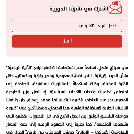
اشترك في نشرتنا الدورية
أرسل
في سياقٍ متصلٍ، تستعدُ مصر لاستضافة الاجتماع الرابع "للآلية الرباعيّة"
بشأن الحرب الإيرانيّة، التي تضمّ السعودية ومصر وتركيا وباكستان، خلال
الفترة المقبلة. وذلك استكمالًا للمشاورات المشتركة، الهادفة إلى
امتصاص تداعيات وتبعات الأحداث السياسيّة. إذ اتصل وزير الخارجية
المصري بدر عبد العاطي بنظيره الباكستانيّ محمد إسحاق دار، وناقشا
الترتيبات الجارية لاستضافة القاهرة هذا الاجتماع، وسط تأكيدٍ على "ضرورة
مواصلة التنسيق الوثيق بين الدول الأربع في ظل التطورات الخطيرة التي
تشهدها المنطقة". كما تطرقا إلى الجهود الرامية إلى دعم المسار
التفاوضيّ الأميركيّ – الإيرانيّ. وتعثرت المباحثات بين طرفيّ الصراع في