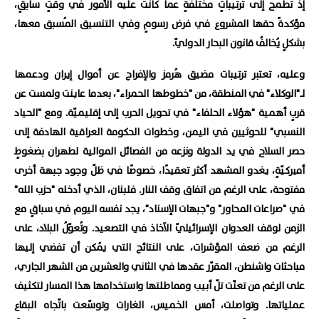
إذ تطمح إلى ترتيباتٍ مختلفةٍ عما كانت عليه الأمور في وقتٍ سابقٍ،
مؤكدةً حقها المشروع في فرض رسومٍ وفي التنسيق المُسبق معها،
بشكلٍ يُخالفُ قانون البحار الدوليّ.
وعليه، تعتبر ترتيبات مضيق هُرمز والإفراج عن أموال إيران ودعمها
لـ"الوكلاء" في المنطقة، من "خطوطها الحمراء"، بعدما عاينت ولمست عن
قربٍ أهمية "هؤلاء الحلفاء" في تحويل الحرب إلى إقليميّة. ومع "الحياد
النسبي" للحوثيين في اليمن، وخطوات الحكومة العراقية الهادفة إلى
حصر السلاح في يد الدولة ونزعه من الفصائل الموالية لطهران بضغوطٍ
أميركيّةٍ، يغدو المشهد أكثر تعقيدًا، خصوصًا في ظلّ وجود جبهة أخرى
مفتوحة، على الرغم من اتفاق وقف النار. فلبنان، الذي أدخله "حزب الله"
في "صراعات المحاور" و"جبهات الإسناد"، يجد نفسه اليوم في سباقٍ مع
الزمن لوقف العدوان الإسرائيليّ الآخاذ في التصعيد. وتُعوّلُ البلاد، على
الرغم من ضعف المؤشرات، على النتائج التي يُمكن أن تفضي إليها
مباحثات واشنطن، المقرّر عقدها في الثاني والعشرين من الشهر الجاري،
على الرغم من تعنّت تلّ أبيب ومماطلتها واستخدامها هذا المسار لتكثيف
عملياتها. وتواصلت، أمس الخميس، الغارات وتوسّعت باتّجاه البقاع