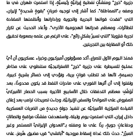
جزيرة "خرج" ومنشآتٍ نفطيةٍ إيرانيّةٍ رئيسيّةٍ، إذا استمرت طهران في ما
وصفه بـ"المماطلة". كما أشار إلى توجيه ضرباتٍ "بقوةٍ شديدةٍ" لإيران،
التي "فقدت قواتها البحرية والجوية وراداراتها وأنظمتها المضادة
للطائرات، ومعظم قدراتها الهجومية الأخرى". وأعاد الحديث عن تكرار
تجربة فنزويلا "التي تسيرُ بشكلٍ رائع"، على الرغم من علمه بصعوبة تحقيق
ذلك أو المقارنة بين التجربتين.
فمنذ اليوم الأول للصراع، أكد مسؤولون أميركيون وخبراء عسكريون أن أيّ
عمليةٍ للسيطرة على جزيرة "خرج" الاستراتيجيّة ستنطوي على مخاطر
جسيمةٍ، لأنها قد تتطلب قواتٍ برية، وتؤدي إلى خسائر بشريةٍ كبيرة.
ولفتوا إلى أن أثرها الفوري على صادرات النفط قد يكون محدودًا، بعد
تَوَقُفِ معظم التدفقات خلال الأسابيع الأخيرة بسبب الحصار الأميركيّ
المفروض على الموانئ والسفن الإيرانيّة. وجاءت تصريحات ترامب بعد إعلان
القيادة المركزية الأميركيّة عن تنفيذ جولةٍ جديدةٍ من الضربات العسكرية
داخل إيران، التي استمرت يوم وليلة، واستهدفت منشآت مراقبةٍ واتصالاتٍ
ودفاعاتٍ جويةٍ، ردًا على ما وصفته بـ"العدوان الإيرانيّ المستمر وغير
المبرّر". حدث ذلك غداة إسقاط مروحية "أباتشي" قرب مضيق هُرمز، على