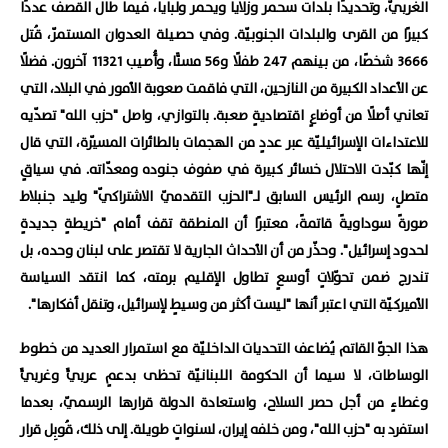
الغربيّ، وتحديدًا بلدات سحمر وزلايا ويحمر ولبايا، فيما طال القصف عددًا
كبيرًا من القرى والبلدات الجنوبيّة. وفي حصيلة العدوان المستمرّ، قُتل
3666 شخصًا، من بينهم 247 طفلًا و56 مسنًّا، وأُصيب 11321 آخرون. فضلًا
عن الأعداد الكبيرة من النازحين، التي فاقمت صعوبة الأمور في البلاد، التي
تعاني أصلًا من أوضاعٍ اقتصاديةٍ صعبة. بالتوازي، واصل "حزب الله" تصدّيه
للاعتداءات الإسرائيليّة عبر عددٍ من الهجمات بالطائرات المسيّرة، التي قال
إنّها كبّدت الاحتلال خسائر كبيرة في صفوف جنوده ومعدّاته. في سياقٍ
متصلٍ، رسم الرئيس السابق لـ"الحزب التقدميّ الاشتراكيّ" وليد جنبلاط
صورةً سوداويةً قاتمةً، معتبرًا أن المنطقة تقف أمام "خريطةٍ جديدةٍ
لحدود إسرائيل". وحذّر من أن الأحداث الجارية لا تقتصر على لبنان وحده، بل
تندرج ضمن تحوّلاتٍ أوسعٍ تطاول الإقليم برمته، كما انتقد السياسة
الأميركيّة التي اعتبر أنها "ليست أكثر من وسيطٍ لإسرائيل، وتنقل أفكارها".
هذا الجوّ القاتم يُضاعف التحديات الداخليّة مع استمرار العديد من خطوط
الوساطات، لا سيما أن الحكومة اللبنانيّة تحظى بدعمٍ عربيٍّ وغربيٍّ
وغطاءٍ من أجل حصر السلاح، واستعادة الدولة قرارها الرسميّ، بعدما
استفرد به "حزب الله"، ومن خلفه إيران، لسنواتٍ طويلة. إلى ذلك، قُوبِل قرار