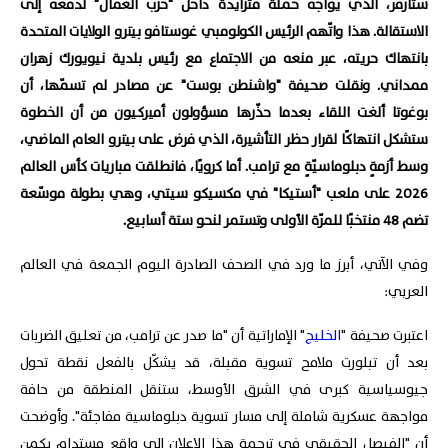
ستارمر، الذي يواجه حملةً متزايدةً داخل "حزب العمال" لدفعه إلى
الاستقالة. هذا واتّهم الرئيس الكولومبي غوستافو بيترو الولايات المتحدة
بانتهاك حريته، عبر منعه من الاجتماع مع رئيس بلدية نيويورك زهران
ممداني. ونقلت صحيفة "واشنطن بوست" عن مصادر لم تسمّها، أن
بوغوتا ألغت اللقاء بعدما حذّرها مسؤولون أميركيون من أن الخطوة
ستشكل انتهاكًا لقرار حظر التأشيرة، الذي فرض على بيترو العام الماضي،
وسط أزمةٍ دبلوماسيّةٍ مع ترامب. أما كرويًا، فانطلقت مباريات كأس العالم
2026 على ملعب "أستيكا" في مكسيكو سيتي، وهي بطولة موسّعة
تضم 48 منتخبًا للمرّة الأولى وتستمر لنحو ستة أسابيع.
وفي الآتي، أبرز ما ورد في الصحف الصادرة اليوم الجمعة في العالم
العربي:
اعتبرت صحيفة "
الخليج
" الإماراتية أن "ما صدر عن ترامب، من تعليق الضربات
بعد أن تبلورت ملامح تسوية مقبلة، قد يشكّل بالفعل نقطة تحول
جيوسياسية كبرى في الشرق الأوسط، ستنقل المنطقة من حافة
مواجهة عسكرية شاملة إلى مسار تسوية دبلوماسية مفاجئة". وأوضحت
أن "الفيصل الحقيقي في ترجمة هذا الإعلان إلى واقع مستدام يكمن