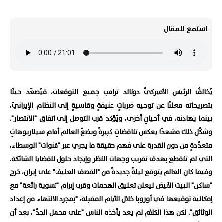
استمع للمقال
يُخالفُ الرئيس الأميركيّ دونالد ترامب جميع التوقعات، فيُصعّد حينًا
بتصريحاته معلنًا عن توجيه ضرباتٍ عنيفةٍ وقاسيةٍ إلى النظام الإيرانيّ،
بينما يهادنه، في أحيانٍ أخرى، ويُؤكد قرب التوصل إلى اتفاق "الانتصار".
وشكّل ذلك مشهدًا يعكس تناقضاتٍ كبيرةً ويضعُ العالم أمام سيناريوهاتٍ
متعدّدةٍ من دون القدرة على فهم حقيقة ما يجري عبر "قنوات" الوسطاء،
التي لم تنقطع بهدف تقريب وجهات النظر وإيجاد حلول للقضايا الشائكة.
وفيما كان العالم يتوقع ليلةً جديدةً من "القصف العنيف" على إيران، خرج
"ساكن" البيت الأبيض ليعلن تعليق الهجمات وقرب إبرام "تسوية رائعة" مع
إمكانية توقيعها في أوروبا خلال الأيام المقبلة، "بمجرد الانتهاء من إعداد
الوثائق". لكن هذا الكلام لم يعد يأخذه الناس "على محمل الجدّ"، بعد أن