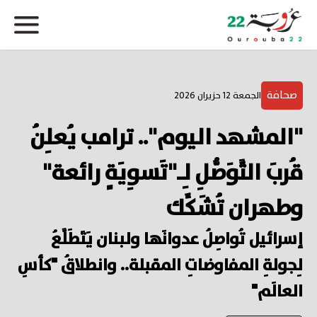
صحافة
الجمعة 12 حزيران 2026
"المشهد اليوم".. ترامب يُعلِنُ
قُربَ التَّوَصُّلِ لِـ"تَسوِيَةٍ رائعة"
وطهران تُشَكِّك
إسرائيل تُواصِلُ عدوانَها ولبنان يَتَطَلَّعُ
لِجولةِ المفاوضاتِ المقبلة.. وانطلاقُ "كأسِ
العالَم"