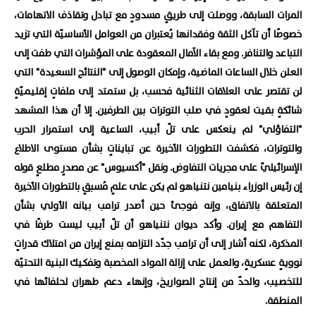
المرات السابقة، ووصلت إلى طريقٍ مسدودٍ مع تبادل وتقاذف الاتهامات،
خصوصًا أن تآكل الثقة وفقدانها يُعتبران من العوامل الأساسيّة التي تزيد
التباعد والتنافر. ومع بقاء الآمال المعقودة على المؤشرات التي طفت إلى
العلن خلال الساعات الماضية، وإمكان الوصول إلى "النتائج السعيدة" التي
لن تقتصر على العلاقات الثنائية فحسب، بل ستمتد إلى ملفاتٍ إقليميّةٍ
شائكةٍ بقيت لعقودٍ في صلب التوترات بين الطرفين. إلا أن هذا المشهد
"التفاؤلي" لم ينعكس على تلّ أبيب، الساعية إلى استمرار الحرب
والتوترات، فكشفت التطورات الأخيرة عن تبايناتٍ بشأن مستوى الاطلاع
الإسرائيليّ على مجريات التفاوض. ونقل "أكسيوس" عن مصدرٍ مطلعٍ قوله
إن رئيس الوزراء بنيامين نتنياهو لم يكن على علمٍ مُسبقٍ بالتطورات الأخيرة
المتعلقة بالاتفاق، وإنه فوجئ حين أصدر ترامب بيانه الأولي بشأن
التفاهم مع إيران. وأكد ديوان نتنياهو أن تلّ أبيب ليست طرفًا في
المذكرة، لكنه أشار إلى أن ترامب جدّد التزامه بمنع إيران من امتلاك قدراتٍ
نوويةٍ عسكريةٍ، والعمل على إزالة المواد المخصبة وتفكيك البنية التحتيّة
للتخصيب، والحدّ من إنتاج الصواريخ، وإنهاء دعم طهران لحلفائها في
المنطقة.