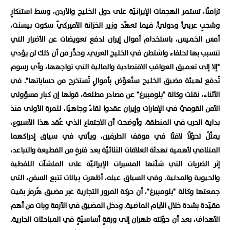
تزامنًا، تستمر الهجمات الإيرانيّة على دول الخليج والأردن، وسط استنكارٍ
وشجبٍ عربيٍّ ودوليٍّ. فيما تعهّد وزير الخزانة الأميركيّ سكوت بيسنت،
أمس الخميس، باستخدام أموال إيران لدفع تعويضات عن الأضرار التي
تتسبب بها لحلفاء واشنطن في الخليج العربي. وحذّر من أن ذلك لن يؤدي
"إلا إلى تعميق العواقب الاقتصادية والمالية التي تواجهها، وأي رسوم
تُدفع لهيئة مضيق الخليج ستُعوّض بأموالٍ تُستخرج من حساباتها". في
الأثناء، نقلت وكالة "بلومبيرغ" عن مصادر مطلعة، قولها إن كبار مسؤولي
الأمن القوميّ في الإمارات وإيران عقدوا لقاءً وجاهيًا، للمرة الأولى منذ
بداية الحرب في المنطقة. وأوضحت أن الاجتماع الذي عُقد هذا الأسبوع،
يمثّلُ تحوّلًا لافتًا في موقف الطرفين، ويأتي في سياق إدراكهما
المتنامي لأهمية تهدئة العلاقات الثنائيّة بعد فترةٍ من القطيعة والتباعد،
إثر الضربات التي شنّتها المسيرات الإيرانيّة على المنشآت النفطية
والحيوية والمدنية. وفي السياق عينه، أظهرت بيانات تتبع السفن، التي
جمعتها وكالة "بلومبيرغ"، أن حركة المرور التجارية عبر مضيق هُرمز بقيت
مقيّدة بشدة خلال الأيام الماضية. ودخل المضيق في الأزمة وبات من أهم
الأهداف، بعد أن حوّلته طهران إلى ورقةٍ أساسيّةٍ في المباحثات الجارية.