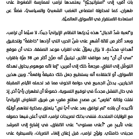
بات أقرب إلى "استراتيجيّةٍ" يعتمدها ترامب لممارسة الضغوط على
طهران، كما لمحاولة امتصاص الغضب الشعبيّ والسياسيّ، فضلًا عن
استعادة الاستقرار في الأسواق العالميّة.
و"لعبة شدّ الحبال" هذه يُدركها النظام الإيرانيّ جيدًا، لا سيّما أن ترامب،
وبعد أكثر من ثلاثة أشهرٍ على شنّ الحرب التي أرادها "خاطفةً" ولتحقيق
أهدافٍ محدّدةٍ، لا يزال يعوّلُ على اقتراب موعد الصفقة. حتى أن موقع
"سي أن أن" رصد مواقف الأخير، ليتبيّن أنه صرّح أكثر من 38 مرّة باقتراب
التوصّل إلى اتفاقٍ، مرجعةً ذلك إلى أمرين: "إما لأنه موهوم يحاول تهدئة
الأسواق، أو لاعتقاده أنه يستطيع جعل ذلك حقيقةً واقعةً". وبين هذين
الخيارين، يدخلُ الجميع في دوامة الخوف مما قد تحمله الأيام المقبلة
في حال الفشل مجددًا في توقيع التسوية، خصوصًا أن لطهران رأيٌ أخر. إذ
نقلت وكالة "فارس" عن مصدرٍ مطلعٍ مقربٍ من فريق التفاوض الإيرانيّ
تأكيده أن بلاده "لم توافق بعد على أيّ نصٍ" يتعلق بمذكرة تفاهم أوليّة
مع الولايات المتحدة. فنفى بذلك تصريحات ترامب، التي أعلن فيها حصوله
على تأييدٍ من "أعلى مستوى" على الاتفاق، في إشارةٍ إلى المرشد
مجبتى خامنئي. ولوّح ترامب، قبل إعلان إلغاء الضربات، بالسيطرة على