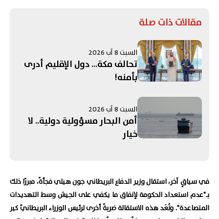
مقالات ذات صلة
السبت 8 آب 2026
تحالف مكة... دول الإقليم أدرى
بأمنه!
السبت 8 آب 2026
أمن البحار مسؤولية دولية.. لا
خيار
في سياقٍ آخر، استقال وزير الدفاع البريطاني جون هيلي فجأةً، مبررًا ذلك
بـ"عدم استعداد الحكومة لإنفاق ما يكفي على الجيش وسط التهديدات
المتصاعدة". وتُعَد هذه الاستقالة ضربةً أخرى لرئيس الوزراء البريطانيّ كير