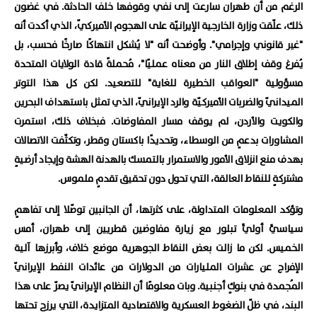
الرغم من أن طهران سارعت إلى نفي وقوفها خلف الحادثة. في غضون
ذلك، علّقت وزارة الخارجية الإيرانيّة على الهجوم الأميركيّ، الذي أكدت أنه
"غير قانوني وإجرامي". وأوضحت أنه "لا يُشكل انتهاكًا صارخًا فحسب، بل
يُفرغ وقف إطلاق النار من معناه عمليًا"، مُحملةً قادة الولايات المتحدة
مسؤولية "العواقب الخطيرة للغاية" للتصعيد. لكن كل هذا التوتر
الميدانيّ والضربات الأميركيّة والرد الإيرانيّ، الذي تمثل باستهداف البحرين
والكويت والأردن، لم يوقف مسار المفاوضات. فبخلاف ذلك، استمرت
المشاورات بدعمٍ من الوسطاء، وتحديدًا باكستان وقطر، وتكثّفت الاتصالات
بهدف منع انزلاق الأمور والاستمرار بالتمسك بالهدنة الهشة وإيجاد أرضيةٍ
مشتركةٍ للنقاط العالقة، التي تحول دون تحقيق تقدمٍ ملموس.
وتؤكد المعلومات المتداولة، على كثرتها، أن الجانبين توصّلا إلى تفاهمٍ
سياسيٍّ أوليٍّ تبلور مع زيارة مفاوضين قطريين إلى طهران، أمس
الخميس. لكن ما زالت بعض النقاط الجوهرية موضع خلاف، وأبرزها آلية
الإفراج عن عشرات المليارات من الدولارات من عائدات النفط الإيرانيّ
المُجمدة في بنوكٍ أجنبية. وبات معلومًا أن النظام الإيرانيّ يصرّ على هذا
البند، في ظلّ الضغوط العسكرية والاقتصادية المتزايدة، التي يرزح تحتها