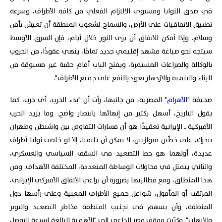
في صدق النوايا ومستوى الالتزام الفعلي من كافة الأطراف، وسرعة
تطبيق الاتفاقيات على الأرض، والسماح لشعوب المنطقة أن تعيش بأمن
وسلام. وإذا أمكن للاتفاق أن يرى النور خلال أيام، فإن الشرق الأوسط
سيتجه نحو صياغة مشهد إقليمي جديد تمامًا، ينهي عقودًا، من الحروب
بالوكالة والصراعات المستمرة، ويفتح الباب أمام حقبة غير مسبوقة من
البناء والتنمية والازدهار تعود بالنفع على جميع الأطراف".
صحيفة "
الأهرام
" المصرية، من جانبها، رأت أن "بدء الحرب، أي حرب، كما
يقول التاريخ، أسهل بكثير من إنهائها بانتصار واضح. وما يزيد الحرب
الأميركية ـ الإيرانية تعقيدًا هو أن مسارات التفاوض بين واشنطن وطهران
تتحرك، على خطّين متوازيين، لا يمكن أن يلتقيا، إلا لو خلصت نوايا أطراف
عديدة، أولهما هو خط التصعيد فى السقف السياسي والعسكري،
والثاني يتمثل في محاولات الوساطة المتعددة، المختلفة الأهداف. ومن
هذا المنطلق، ومع مطالبتها بضرورة أن يراعي الاتفاق الأميركي الإيراني،
المرتقب أو المأمول، شواغل جميع الأطراف المعنية وعلى رأسها دول
المنطقة، وأن يسهم فى تجنيب المنطقة مخاطر التصعيد والتوتر
والإرهاب". وكرّرت موقف مصر الداعي إلى "الأهمية البالغة لسرعة التوصل