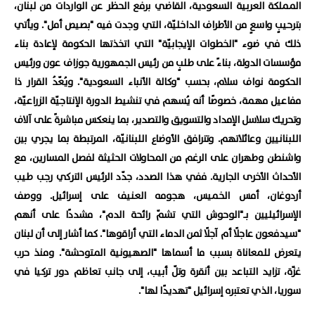
المملكة العربية السعودية، القاضي برفع الحظر عن الواردات ​من لبنان،
بترحيبٍ واسعٍ من الأطراف الداخليّة، التي وجدت فيه "بصيص أمل". ويأتي
ذلك في ضوء "الخطوات الإيجابيّة" التي اتخذتها الحكومة لإعادة بناء
مؤسسات الدولة، بناءً على طلبٍ من رئيس الجمهورية جوزاف عون ورئيس
الحكومة نواف سلام، بحسب "وكالة الأنباء السعودية". ويُعّدُ القرار ذا
مفاعيل مهمة، خصوصًا أنه يُسهم في تنشيط الدورة الإنتاجيّة الزراعيّة،
وتحريك سلاسل الإمداد والتسويق والتصدير، بما ينعكس مباشرةً على آلاف
اللبنانيين وعائلاتهم. وتترافق الأوضاع اللبنانيّة، المرتبطة بما يجري بين
واشنطن وطهران على الرغم من المحاولات الحثيثة لفصل المسارين، مع
الأحداث الأخرى الجارية. ففي هذا الصدد، جدّد الرئيس التركي رجب طيب
أردوغان، أمس الخميس، هجومه العنيف على إسرائيل. ووصف
الإسرائيليين بـ"الوحوش التي تشمّ رائحة الدم"، مشددًا على أنهم
"سيدفعون عاجلًا أم آجلًا ثمن الدماء التي أراقوها". كما أشار إلى أن لبنان
يتعرض للمعاناة بسبب ما أسماها "الصهيونية المتوحشة". ومنذ حرب
غزّة، تزايد التباعد بين أنقرة وتلّ أبيب، إلى جانب تعاظم دور تركيا في
سوريا، الذي تعتبره إسرائيل "تهديدًا لها".