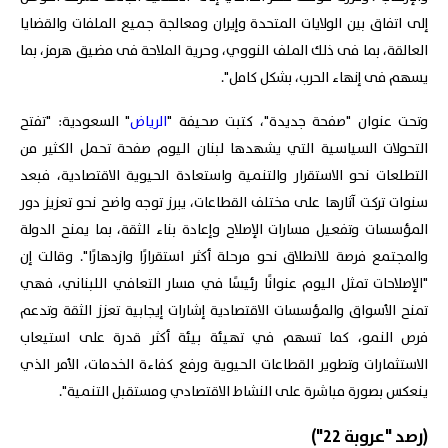
إلى اتفاق بين الولايات المتحدة وإيران ومعالجة جميع الملفات والقضايا
العالقة، بما فى ذلك الملف النووي، وحرية الملاحة فى مضيق هرمز، بما
يسهم فى إنهاء الحرب، بشكل كامل".
وتحت عنوان "صفحة جديدة"، كتبت صحيفة "
الرياض
" السعودية: "تفتح
التحولات السياسية التي يشهدها لبنان اليوم صفحة تحمل الكثير من
التطلعات نحو الاستقرار والتنمية واستعادة الحيوية الاقتصادية، فبعد
سنوات تركت آثارها على مختلف القطاعات، يبرز توجه واضح نحو تعزيز دور
المؤسسات وتفعيل مسارات الإصلاح وإعادة بناء الثقة، بما يمنح الدولة
والمجتمع فرصة للانطلاق نحو مرحلة أكثر استقرارًا وازدهارًا". وقالت إن
"الإصلاحات تمثل اليوم عنوانًا رئيسًا في مسار التعافي اللبناني، فهي
تمنح الأسواق والمؤسسات الاقتصادية إشارات إيجابية تعزز الثقة وتدعم
فرص النمو، كما تسهم في تهيئة بيئة أكثر قدرة على استيعاب
الاستثمارات وتطوير القطاعات الحيوية ورفع كفاءة الخدمات، الأمر الذي
ينعكس بصورة مباشرة على النشاط الاقتصادي ومستقبل التنمية".
(رصد "عروبة 22")