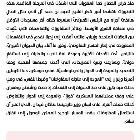
منذ فرض الحصار، كما العقوبات التي اشتدّت في المرحلة الماضية. هذه
التطورات ناقشها أمير قطر الشيخ تميم بن حمد آل ثاني خلال اتصالٍ
هاتفيٍّ أجراه مع الرئيس الأميركيّ استعرضا خلاله آخر مستجدات الأوضاع
في منطقة الشرق الأوسط، ونتائج المشاورات والتفاهمات التي عُقِدت
بين الولايات المتحدة وإيران، والتي أفضت إلى إحراز تقدمٍ في التفاهمات
المطروحة في إطار المسار التفاوضيّ، وفق ما أفاد بيان الديوان الأميريّ.
بالتزامن، أدت الأحداث الأخيرة وعودة لغة الحرب والغارات إلى استنفارٍ
دوليٍّ، وتسارعت وتيرة التصريحات، التي أكدت جميعها أهمية وقف
التصعيد والعودة إلى الحوار والديبلوماسيّة. ففي موسكو، دعا الكرملين
أميركا وإيران إلى "العودة إلى طاولة المفاوضات" وضبط النفس، في وقتٍ
دخلت فيه بكين على خط الدعوات إلى التهدئة. إذ حضت واشنطن وطهران
على وقف عملياتهما العسكرية "فورًا"، والعودة إلى الحوار والتفاوض.
كذلك فعلت أنقرة، على لسان وزير خارجيتها هاكان فيدان، الذي اعتبر أن
استكمال المفاوضات يبقى المسار الوحيد الممكن للوصول إلى اتفاق
سلام.