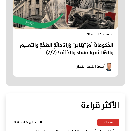
الأربعاء 5 آب 2026
الحُكوماتُ أَمْ "يَنايِر" وَراءَ حالَةِ الصِّحَّةِ والتَّعليمِ
والصِّناعَةِ والفَسادِ والجُنَيْه؟ (2/2)
أحمد السيد النجار
الأكثر قراءة
الخميس 6 آب 2026
بصمات