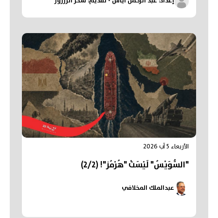
إعداد: عبد الرحمن أياس - تقديم: سحر الزرزور
الأربعاء 5 آب 2026
"السُّوَيْسُ" لَيْسَتْ "هُرْمُز"! (2/2)
عبدالملك المخلافي