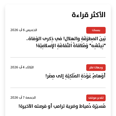
الأكثر قراءة
الخميس 6 آب 2026
بصمات
بَينَ المِطرَقَةِ والهِلال! في ذِكرى الوَفاة..
"نِيتْشِه" وَمُلاقاةُ الثَّقافَةِ الإسلامِيَّة!
الثلاثاء 4 آب 2026
وجهات نظر
أَوْهامُ عَوْدَةِ المَلَكِيَّةِ إلى مِصْر!
الجمعة 7 آب 2026
تقدير موقف
مُسيّرة دُمياط وضربة ترامب أو فرصته الأخيرة!