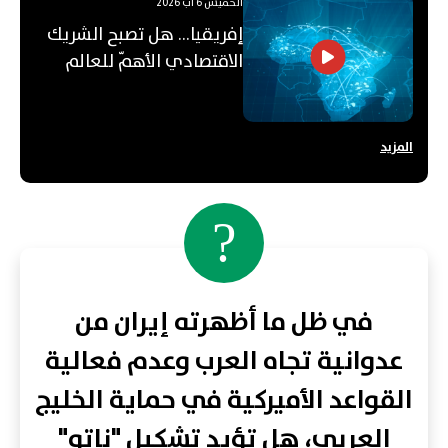
الخميس 6 آب 2026
إفريقيا... هل تصبح الشريك
الاقتصادي الأهمّ للعالم
العربي؟
المزيد
?
في ظل ما أظهرته إيران من
عدوانية تجاه العرب وعدم فعالية
القواعد الأميركية في حماية الخليج
العربي، هل تؤيد تشكيل "ناتو"