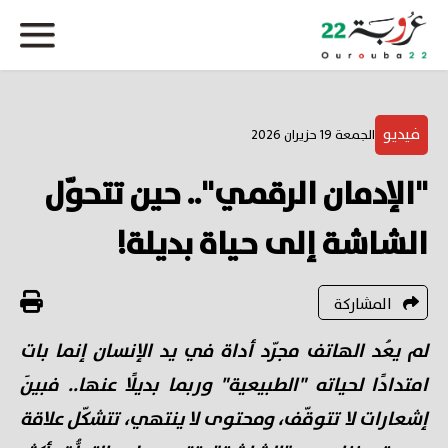
فيديو
الجمعة 19 حزيران 2026
"الإدمان الرقمي".. حين تتحوّل
الشاشة إلى حياة بديلة!
المشاركة
لم يعُد الهاتف مجرّد أداة في يد الإنسان إنما بات
امتدادًا لحياته "الطبيعية" وربما بديلًا عنها.. فبينَ
إشعارات لا تتوقّف، ومحتوى لا ينتهي، تتشكّل علاقة