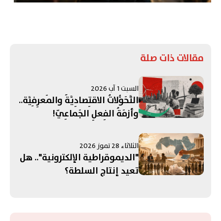
مقالات ذات صلة
السبت 1 آب 2026
التَّحَوُّلاتُ الاقتِصادِيَّةُ والمَعرِفِيَّة..
وأزمَةُ الفِعلِ الجَماعِيّ!
الثلاثاء 28 تموز 2026
"الديموقراطية الإلكترونية".. هل
تعيد إنتاج السلطة؟