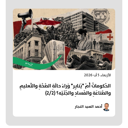
الأربعاء 5 آب 2026
الحُكوماتُ أَمْ "يَنايِر" وَراءَ حالَةِ الصِّحَّةِ والتَّعليمِ
والصِّناعَةِ والفَسادِ والجُنَيْه؟ (2/2)
أحمد السيد النجار