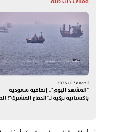
مقالات ذات صلة
الجمعة 7 آب 2026
"المشهد اليوم".. إتفاقية سعودية
باكستانية تركية لـ"الدفاع المشترك"! الح
على إيران تستنزف مخزون الأسلحة
الأميركية.. ومفاوضات روما تنتهي بلا "نت
حاسمة"