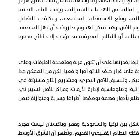
 على الإجراءات العسكرية وحدها، فضمان بقاء مضيق هرمز
المالية من الهجمات السيبرانية، وإبقاء البنى التحتية
وطنية، ومنع الاستقطاب المجتمعي، ومكافحة التضليل
وم الأمن. وكما يمكن لهجوم صاروخي أن يهز المنطقة،
 طاقة أو النظام المصرفي قد يؤدي إلى نتائج مدمرة
تبط بقدرتها على أن تكون مرنة ومتعددة الطبقات. وعلى
ة على غرار حلف الناتو أمرا واقعيا، لكن من الممكن جدا
مبكر، وتنسيق للأمن البحري، ومشاريع إنتاج مشتركة في
ية، ودبلوماسية لإدارة الأزمات، ومراكز للأمن السيبراني.
طلع بأدوار مهمة بوصفها أطرافا جسرية ومتوازنة ضمن
تشكل بين تركيا والسعودية ومصر وباكستان ليست مجرد
كك النظام الإقليمي القديم، وتُظهر أن الشرق الأوسط