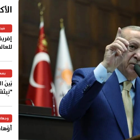
الأك
فيد
إفريق
للعال
بصم
بَينَ 
"نِيتْش
وجهات
أَوْهامُ