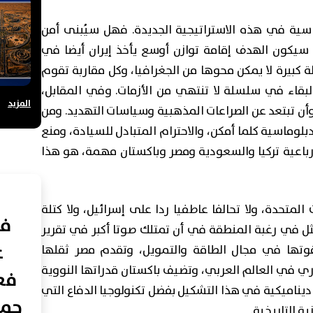
ساسية في هذه الاستراتيجية الجديدة. فهل سيُبنى أمن
سيكون الهدف إقامة توازن أوسع يأخذ إيران أيضا في
 كبيرة لا يمكن محوها من الجغرافيا، وكل مقاربة تقوم
البقاء في سلسلة لا تنتهي من الأزمات. وفي المقابل،
المزيد
 وأن تبتعد عن الصراعات المذهبية وسياسات التهديد. ومن
دبلوماسية كلما أمكن، والاحترام المتبادل للسيادة، ومنع
 رباعية تركيا والسعودية ومصر وباكستان مهمة، هو هذا
متحدة، ولا تحالفا عاطفيا ردا على إسرائيل، ولا كتلة
في
ل في رغبة المنطقة في أن تمتلك صوتا أكبر في تقرير
ع
قوتها في مجال الطاقة والتمويل، وتقدم مصر ثقلها
 في العالم العربي، وتضيف باكستان قدراتها النووية
فعا
ثر ديناميكية في هذا التشكيل بفضل تكنولوجيا الدفاع التي
حما
ة التاريخية.