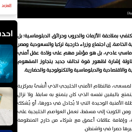
المزيد
ية)
احدث
كتفي بملاحقة الأزمات والحروب وحرائق الدبلوماسية؛ بل
ة الخاصة. إن اجتماع وزراء خارجية تركيا والسعودية ومصر
بلوماسي عادي، بل هو مؤشر مهم على ولادة عقل أمني
ولة إشارة لظهور قوة تحالف جديد يتجاوز المفهوم
ة والاقتصادية والدبلوماسية والتكنولوجية والحضارية.
لمسعى، فالنظام الأمني الخليجي الذي أُنشئ بمركزية
ير الكويت عام 1991، لم يعد يتمتع باليقين نفسه الذي كان يتمتع به سابقا. ولا تزال
ظلة الأمنية الوحيدة التي لا يُجادل في دورها، أو يُشكك
 ومن الكويت إلى مسقط، تعمل العواصم الخليجية على
ة، وإقامة علاقات أعمق مع شركاء من خارج المنظومة
صيرها حصرا في واشنطن.