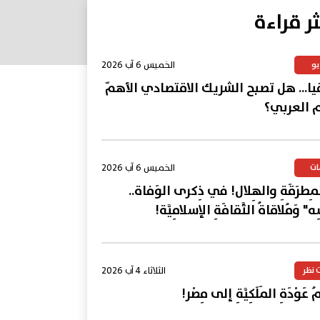
ثر قراءة
الخميس 6 آب 2026
يو
يا... هل تصبح الشريك الاقتصادي الأهمّ
م العربي؟
الخميس 6 آب 2026
ات
المِطرَقَةِ والهِلال! في ذِكرى الوَفاة..
ِه" وَمُلاقاةُ الثَّقافَةِ الإسلامِيَّة!
الثلاثاء 4 آب 2026
 نظر
 عَوْدَةِ المَلَكِيَّةِ إلى مِصْر!