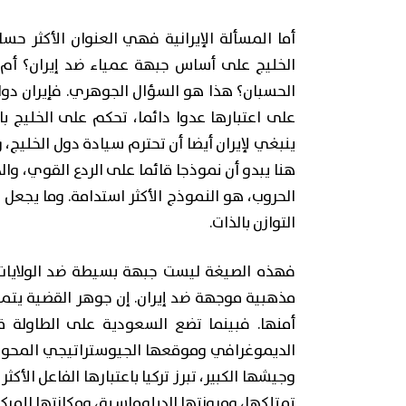
أما المسألة الإيرانية فهي العنوان الأكثر ح
الخليج على أساس جبهة عمياء ضد إيران؟ أم 
الحسبان؟ هذا هو السؤال الجوهري. فإيران دولة
على اعتبارها عدوا دائما، تحكم على الخليج ب
ينبغي لإيران أيضا أن تحترم سيادة دول الخليج،
هنا يبدو أن نموذجا قائما على الردع القوي، وال
الحروب، هو النموذج الأكثر استدامة. وما يجعل
التوازن بالذات.
فهذه الصيغة ليست جبهة بسيطة ضد الولايات ال
مذهبية موجهة ضد إيران. إن جوهر القضية يتمث
أمنها. فبينما تضع السعودية على الطاولة 
الديموغرافي وموقعها الجيوستراتيجي المحوري
وجيشها الكبير، تبرز تركيا باعتبارها الفاعل الأك
تمتلكها، ومرونتها الدبلوماسية، ومكانتها المركزي