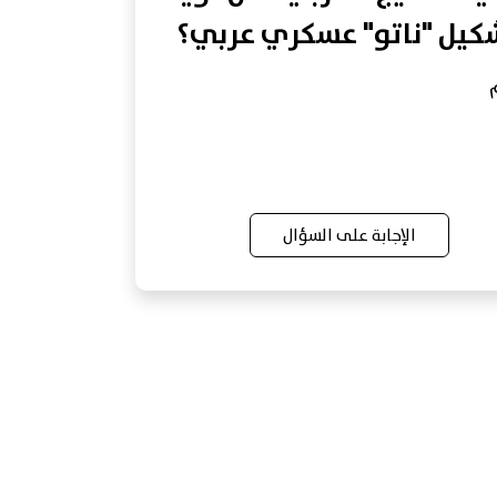
كيل "ناتو" عسكري عربي؟
الإجابة على السؤال