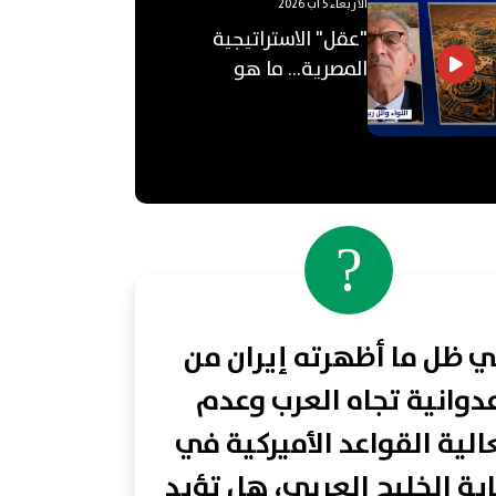
الأربعاء 5 آب 2026
"عقل" الاستراتيجية
المصرية... ما هو
"الأوكتاغون"؟
?
 ظل ما أظهرته إيران من
دوانية تجاه العرب وعدم
لية القواعد الأميركية في
ية الخليج العربي، هل تؤيد