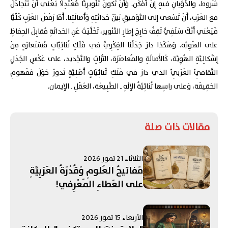
شُروط، والذَّوَبانِ فيهِ إِنْ أَمْكَن. وَأَنْ تَكونَ تَنْويرِيًّا مُعْتَدِلًا يَعْني أَنْ تَتَجادَلَ
مع الغَرْب، أَنْ تَسْعى إلى التَّوْفيقِ بَيْنَ حَداثَتِهِ وَأَصالَتِنا. أَمّا رَفْضُ الغَرْبِ كُلِّيًّا
فَيَعْني أَنَّكَ سَلَفِيٌّ تَقِفُ خارِجَ إِطارِ التَّنْوير، تَخَلَّيْتَ عَنِ الحَداثَةِ مُقابِلَ الحِفاظِ
على الهُوِيَّة. وَهَكَذا دارَ جَدَلُنا الفِكْرِيُّ في فَلَكِ ثُنائِيّاتٍ مُسْتَعارَةٍ مِنْ
إِشْكالِيَّةِ الهُوِيَّة، كَالأَصالَةِ والمُعاصَرَة، التُّراثِ والتَّجْديد، على عَكْسِ الجَدَلِ
الثَّقافِيِّ الغَرْبِيِّ الذي دارَ في فَلَكِ ثُنائِيّاتٍ أَصْلِيَّةٍ تَدورُ حَوْلَ مَفْهومِ
الحَقِيقَة، وَعلى راسِها ثُنائِيَّةُ الإِلَهِ ـ الطَّبِيعَة، العَقْلِ ـ الإِيمان.
مقالات ذات صلة
الثلاثاء 21 تموز 2026
مَفاتيحُ العُلومِ وَقُدْرَةُ العَرَبِيَّةِ
على العَطاءِ المَعْرِفي!
الأربعاء 15 تموز 2026