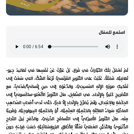
استمع للمقال
لَمْ تَعْمَلْ تِلْكَ التَّيّاراتُ في فَراغ، بَلْ عَبَّرَتْ عَنْ نَفْسِها في تَقاليدَ جِيو-
ثَقافِيَّة. فَمَثَلًا، غَلَبَتْ على التَّنْويرِ الفَرَنْسِيِّ نَزْعَةُ الشَّكّ، التي سَعَتْ إلى
تَفْكيكِ صورَةِ الإِلَهِ المَسيحِيّ، والدَّعْوَةِ إلى دينٍ إِنْسانِيٍّ/مَدَنِيّ، مع
التَّصْريحِ كَثيرًا بِالإِلْحاد. في المُقابِل، مالَ التَّنْوِيرُ الأَنْغْلو-ساكْسونِيُّ إلى
الحِكْمَةِ والِاعْتِدال، وَلَمْ يُصَرِّحْ بِالإِلْحادِ إِلّا نادِرًا، حَتّى لَدى أَصْحابِ المَذاهِبِ
المادِّيَّةِ سَواءُ القائِلَةِ بِالحَتْمِيَّةِ العِلْمِيَّة، أَوْ بِالحَتْمِيَّةِ البِيولوجِيَّة. وَقَريبًا
مِنْه، مالَ التَّنْويرُ الأَميرْكِيُّ إلى التَّسامُحِ الدّينِيّ، والدَّمْجِ بَيْنَ النَّجاحِ
الدُّنْيَوِيِّ والتَّدَيُّنِ العَمَلِيِّ تَمَثُّلًا لِلأَخْلاقِ البْروتِسْتانْتِيَّةِ حَسَبَ قِراءَةِ جونْ