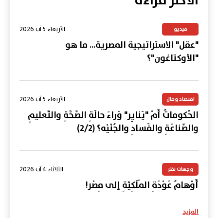
الأكثر قراءة
الأربعاء 5 آب 2026
فيديو
"عقل" الاستراتيجية المصرية... ما هو
"الأوكتاغون"؟
الأربعاء 5 آب 2026
اقتصاد ومال
الحُكوماتُ أَمْ "يَنايِر" وَراءَ حالَةِ الصِّحَّةِ والتَّعليمِ
والصِّناعَةِ والفَسادِ والجُنَيْه؟ (2/2)
الثلاثاء 4 آب 2026
وجهات نظر
أَوْهامُ عَوْدَةِ المَلَكِيَّةِ إلى مِصْر!
المزيد