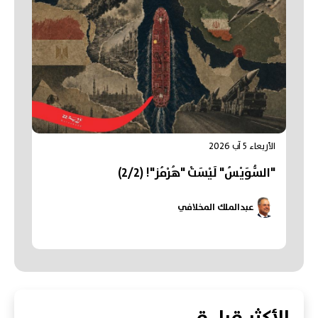
الأربعاء 5 آب 2026
"السُّوَيْسُ" لَيْسَتْ "هُرْمُز"! (2/2)
عبدالملك المخلافي