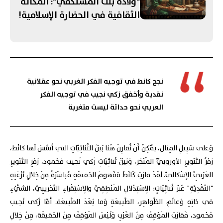
"ولادة بنت المستكفي": المكانة
الثقافية في الحضارة الإسلامية!
نجح كانط في توجيه الفكر الغربي نحو عقلانية
نقدية وأخفق زكي نجيب في توجيه الفكر
العربي نحو حداثة ليست متغربة
وَعلى سَبِيلِ المِثال، يُمْكِنُ أَنْ نُقارِنَ هُنا بَيْنَ الثُّنائِيّاتِ التي أَسَّسَ لَها كانْط،
رَمْزُ التَّنْويرِ الأوروبِّيِّ المُنْجَز، وَبَيْنَ ثُنائِيّاتِ زَكي نَجيب مَحْمود، رَمْزِ التَّنْويرِ
العَرَبِيِّ الإِشْكالِيّ. لَقَدْ قارَبَ كَانْطْ مَفْهومَ الحَقيقَةِ مُباشَرَةً مِنْ خِلالِ نَزْعَتِهِ
"النَّقْدِيَّةِ" عَبْرَ ثُنائِيّاتٍ: الِاسْتِدْلالِ المَنْطِقِيِّ والِاسْتِقْراءِ التَّجْريبِيّ، الشَّيْءِ
في ذاتِهِ وَعالَمِ الظَّواهِر، الطَّبيعَةِ وَما بَعْدَ الطَّبيعَة. أَمّا زَكي نَجيب
مَحْمود، فَقارَبَ المَوْقِفَ مِنَ الغَرْبِ وَلَيْسَ المَوْقِفَ مِنَ الحَقيقَة، مِنْ خِلالِ