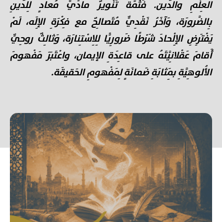
العِلْمِ والدّين. فَثَمَّةَ تَنْويرٌ مادِّيٌّ مُعادٍ لِلدّينِ
بِالضَّرورَة، وَآخَرُ نَقْدِيٌّ مُتَصالِحٌ مع فِكْرَةِ الإِلَه، لَمْ
يَفْتَرِضِ الإِلْحادَ شَرْطًا ضَرورِيًّا لِلِاسْتِنارَة، وَثالِثٌ روحِيٌّ
أَقامَ عَقْلانِيَّتَهُ على قاعِدَةِ الإيمان، واعْتَبَرَ مَفْهومَ
الأُلوهِيَّةِ بِمَثابَةِ ضَمانَةٍ لِمَفْهومِ الحَقيقَة.