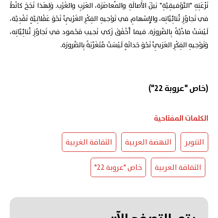
نَزْعَتِهِ "التَّوْفيقِيَّةِ" بَيْنَ الأَصالَةِ والمُعاصَرَة، العَرَبِ والغَرْب. وَلِهَذا نَجَحَ كانْطْ
في تَجاوُزِ ثُنائِيّاتِه، والإِسْهامِ في تَوْجيهِ الفِكْرِ الغَرْبِيِّ نَحْوَ عَقْلانِيَّةٍ نَقْدِيَّة،
لَيْسَتْ مادِّيَّةً بِالضَّرورَة. فيما أَخْفَقَ زَكي نَجيب مَحْمود في تَجاوُزِ ثُنائِيّاتِه،
وَتَوْجيهِ الفِكْرِ العَرَبِيِّ نَحْوَ حَداثَةٍ لَيْسَتْ مُتَغَرِّبَةً بِالضَّرورَة.
(خاص "عروبة 22")
الكلمات المفتاحية
التنوير
النهضة العربية
الثقافة الغربية
الثقافة العربية
خاص "عروبة 22"