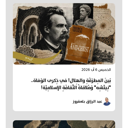
الخميس 6 آب 2026
بَينَ المِطرَقَةِ والهِلال! في ذِكرى الوَفاة..
"نِيتْشِه" وَمُلاقاةُ الثَّقافَةِ الإسلامِيَّة!
عبد الرزاق بلعقروز