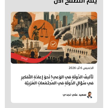
يتم التصفح الآن
الخميس 6 آب 2026
تَأليفُ الدَّولَةِ في الوَعي! نَحوَ إعادَةِ التَّفكيرِ
في سُؤالِ الدَّولَةِ في المُجتَمَعاتِ العَرَبِيَّة
سعيد علي نجدي