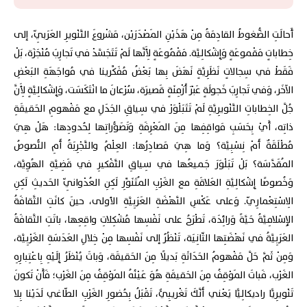
أَحالَتِ الضُّغوطُ القادِمَةُ مِنْ هَذَيْنِ المَصْدَرَيْن، مَشْروعَ التَّنْويرِ العَرَبِيّ، إلى
خِطاباتٍ مَقْموعَةٍ وَإِشْكالِيَّة. مَقْمُوعَةٍ لِأَنَّها لَمْ تَتَجَسَّدْ في تَجارِبَ مُنْجَزَة، بَلْ
فَقَطْ في سِجالاتٍ نَظَرِيَّةٍ نَهَضَ بِها بَعْضُ مُفَكِّرينا في مُواجَهَةِ البَعْضِ
الآخَر، وَفي تَجارِبَ خَجولَةٍ عَبْرَ أَزْمِنَةٍ قَصيرَة، سُرْعانَ ما انْتَكَسَت، وَإِشْكالِيَّةٍ لِأَنَّ
جُلَّ الخِطاباتِ التَّنْويرِيَّةِ لَمْ تَتَبَلْوَرْ في سِياقِ الجَدَلِ مع مَفْهومِ الحَقيقَةِ
ذاتِه، أَيْ بِحَسَبِ مَواقِفِها مِنَ المَعْرِفَةِ وَتَصَوُّراتِها لِحُدودِها: هَلْ هِيَ
مُطْلَقَةٌ أَمْ نِسْبِيَّة؟ وَما هِيَ مَصادِرُها: العِلْمُ والتَّجْرِبَةُ أَمِ النُّصوصُ
المُقَدَّسَة؟ بَلْ تَبَلْوَرَ جَميعُها في سِياقِ التَّفْكيرِ في قَضِيَّةِ الهُوِيَّة،
وَخُصوصًا إِشْكالِيَّةِ العَلاقَةِ مع الغَرْبِ المُتَنَوِّرِ لَكِنِ العُدْوانِيّ الحَديثِ لَكِنِ
الِاسْتِعْمارِيّ. وَعلى عَكْسِ النَّهْضَةِ العَرَبِيَّةِ الأولى، حينَ كانَتِ الثَّقافَةُ
الإِسْلامِيَّةُ حَيَّةً وَرائِدَة، تَطْرَحُ على نَفْسِها مُشْكِلاتِ واقِعِها، باتَتِ الثَّقافَةُ
العَرَبِيَّةُ في نَهْضَتِها الثّانِيَة، تَنْظُرُ إلى نَفْسِها مِنْ خِلالِ العَدَسَةِ الغَرْبِيَّة،
وَمِنْ ثَمَّ حَلَّ مَفْهومُ الحَدَاثَةِ بَديلًا مِنَ الحَقيقَة، وَباتَ يُنْظَرُ إِلَيْهِ بِاعْتِبارِهِ
الغَرْب، فَباتَ المَوْقِفُ مِنَ الحَقيقَةِ هُوَ عَيْنُهُ المَوْقِفُ مِنَ الغَرْب؛ فَأَنْ تَكونَ
تَنْويرِيًّا راديكالِيًّا يَعْني أَنَّكَ تَغْريبِيٌّ، تَقْبَلُ بِحُضورِ الغَرْبِ الطّاغي لَدَيْنا بِلا