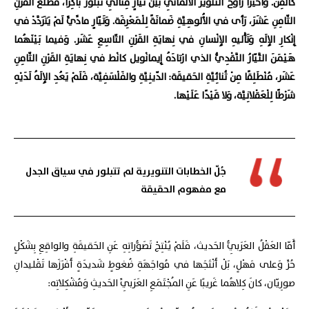
كالْفِن. وَأَخيرًا راوَحَ التَّنْويرُ الأَلْمانِيُّ بَيْنَ تَيّارٍ مِثالِيٍّ تَبَلْوَرَ باكِرًا، مَطْلَعَ القَرْنِ
الثّامِنِ عَشَرَ، رَأى في الأُلوهِيَّةِ ضَمانَةً لِلْمَعْرِفَة. وَتَيّارٍ مادِّيٍّ لَمْ يَتَرَدَّدْ في
إِنْكارِ الإِلَهِ وَتَأْليهِ الإِنْسانِ في نِهايَةِ القَرْنِ التّاسِعِ عَشَر. وَفيما بَيْنَهُما
هَيْمَنَ التَّيّارُ النَّقْدِيُّ الذي ارْتادَهُ إِيمانْويل كانْط في نِهايَةِ القَرْنِ الثّامِنِ
عَشَر، مُنْطَلِقًا مِنْ ثُنائِيَّةِ الحَقيقَة: الدّينِيَّةِ والفَلْسَفِيَّة، فَلَمْ يَعُدِ الإِلَهُ لَدَيْهِ
شَرْطًا لِلْعَقْلانِيَّة، وَلا قَيْدًا عَلَيْها.
جُلّ الخطابات التنويرية لم تتبلور في سياق الجدل
مع مفهوم الحقيقة
أَمّا العَقْلُ العَرَبِيُّ الحَديث، فَلَمْ يُنْتِجْ تَصَوُّراتِهِ عَنِ الحَقيقَةِ والواقِعِ بِشَكْلٍ
حُرٍّ وَعلى مَهْلٍ، بَلْ أَنْتَجَها في مُواجَهَةِ ضُغوطٍ شَديدَةٍ أَفْرَزَها تَقْليدانِ
صورِيّان، كانَ كِلاهُما غَريبًا عَنِ المُجْتَمَعِ العَرَبِيِّ الحَديثِ وَمُشْكِلاتِه: