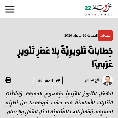
بصمات
الجمعة 26 حزيران 2026
خِطاباتٌ تَنْويرِيَّةٌ بِلا عَصْرِ تَنْويرٍ
عَرَبيّ!
صلاح سالم
المشاركة
انْشَغَلَ التَّنْويرُ الغَرْبِيُّ بِمَفْهومِ الحَقيقَة، وَتَشَكَّلَتِ
التَّيّاراتُ الأَساسِيَّةُ فيهِ حَسَبَ مَواقِفِها مِنْ نَظَرِيَّةِ
المَعْرِفَة، وَمُقارَباتِها المُتَبايِنَةِ لِجَدَلِ العَقْلِ والإيمان،