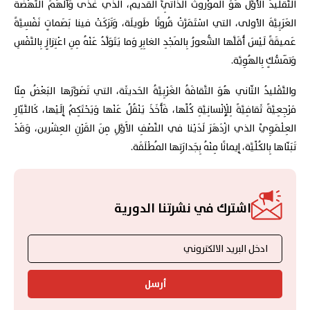
التَّقْليدُ الأَوَّلُ هُوَ المَوْروثُ الذّاتِيُّ القَديم، الذي غَذّى وَأَلْهَمَ النَّهْضَةَ
العَرَبِيَّةَ الأولى، التي اسْتَمَرَّتْ قُرونًا طَويلَة، وَتَرَكَتْ فينا بَصَماتٍ نَفْسِيَّةً
عَميقَةً لَيْسَ أَقَلَّها الشُّعورُ بِالمَجْدِ الغابِرِ وَما يَتَوَلَّدُ عَنْهُ مِنِ اعْتِزازٍ بِالنَّفْسِ
وَتَمَسُّكٍ بِالهُوِيَّة.
والتَّقْليدُ الثّاني هُوَ الثَّقافَةُ الغَرْبِيَّةُ الحَديثَة، التي تَصَوَّرَها البَعْضُ مِنّا
مَرْجِعِيَّةً ثَقافِيَّةً لِلْإِنْسانِيَّةِ كُلِّها، فَأَخَذَ يَنْقُلُ عَنْها وَيَحْتَكِمُ إِلَيْها، كَالتَّيّارِ
العِلْمَوِيِّ الذي ازْدَهَرَ لَدَيْنا في النِّصْفِ الأَوَّلِ مِنَ القَرْنِ العِشْرين، وَقَدْ
تَبَنّاها بِالكُلِّيَّة، إِيمانًا مِنْهُ بِجَدارَتِها المُطْلَقَة.
اشترك في نشرتنا الدورية
أرسل