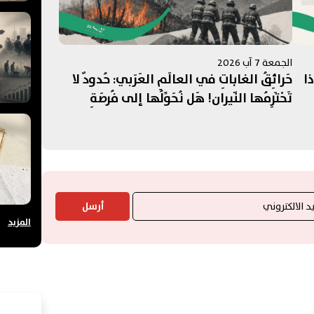
الجمعة 7 آب 2026
ذا
حَرائِقُ الغاباتِ في العالَمِ العَرَبي: حُدودٌ لا
تَحْتَرِمُها النّيران! هَل نُحَوِّلُها إلى فُرصَةِ
تَعاوُنٍ عَرَبي؟
أرسل
المزيد