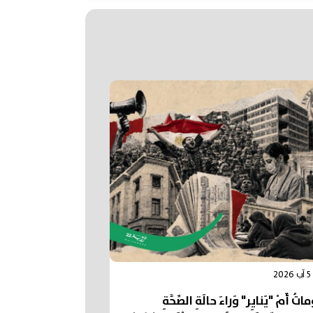
2
تُ أَمْ "يَنايِر" وَراءَ حالَةِ الصِّحَّةِ