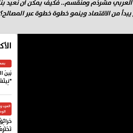
العربي مشرذم ومنقسم.. فكيف يمكن أن نعيد بناء
يبدأ من الاقتصاد وينمو خطوة خطوة عبر المصالح؟.
الأك
بصم
بَينَ 
"نِيتْش
العرب 
الوح
حَرائِق
تَحْتَر