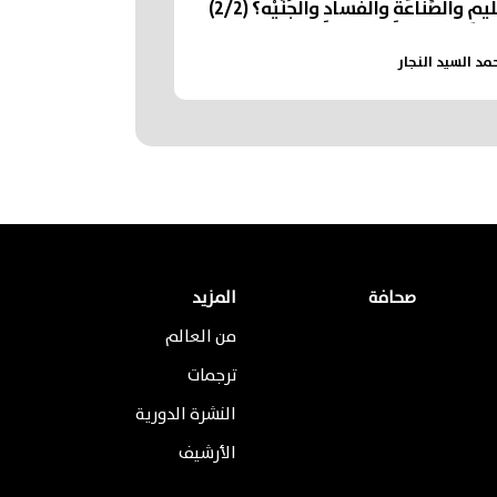
يمِ والصِّناعَةِ والفَسادِ والجُنَيْه؟ (2/2)
مد السيد النجار
صحافة
المزيد
من العالم
ترجمات
النشرة الدورية
الأرشيف