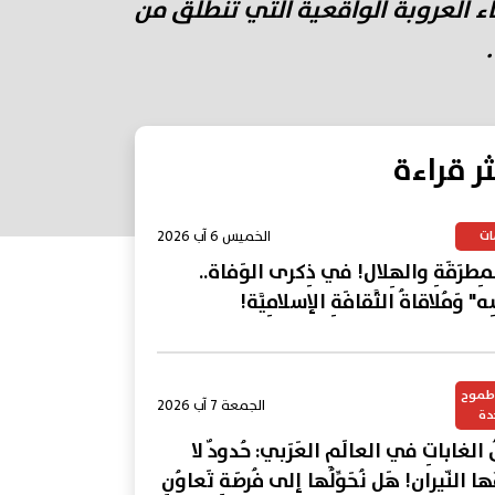
 العروبة الواقعية التي تنطلق من
ثر قراءة
الخميس 6 آب 2026
ات
المِطرَقَةِ والهِلال! في ذِكرى الوَفاة..
ِه" وَمُلاقاةُ الثَّقافَةِ الإسلامِيَّة!
وطموح
الجمعة 7 آب 2026
دة
ُ الغاباتِ في العالَمِ العَرَبي: حُدودٌ لا
ِمُها النّيران! هَل نُحَوِّلُها إلى فُرصَةِ تَعاوُنٍ