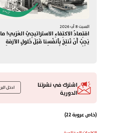
السبت 8 آب 2026
اقتِصادُ الاكتِفاءِ الاستراتيجِيِّ العَرَبي! ما
يَجِبُ أَنْ نُنتِجَ بِأنفُسِنا قَبْلَ حُلولِ الأزمَةِ
المُقبِلَة؟
اشترك في نشرتنا
الدورية
(خاص عروبة 22)