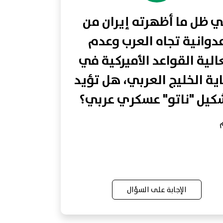
 ظل ما أظهرته إيران من
دوانية تجاه العرب وعدم
لية القواعد الأميركية في
ية الخليج العربي، هل تؤيد
كيل "ناتو" عسكري عربي؟
الإجابة على السؤال