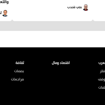
والتَّعل
علي شندب
أح
لعرب
اقتصاد ومال
ثقافة
ظر
بصمات
وقف
مراجعات
لفات