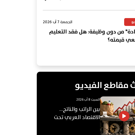
؟
الجمعة 7 آب 2026
يو
ة" من دون وظيفة: هل فقد التعليم
عي قيمته؟
 مقاطع الفيديو
السبت 8 آب 2026
بين الراتب والناتج…
الاقتصاد العربي تحت
ضغط "الفجوة"!