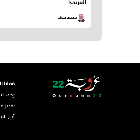
العربي!
محمد حماد
قضايا ا
وجهات ن
تقدير م
أبرز الم