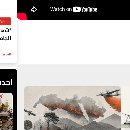
عَرَبي
فيد
"شهاد
الجام
المزيد
احدث