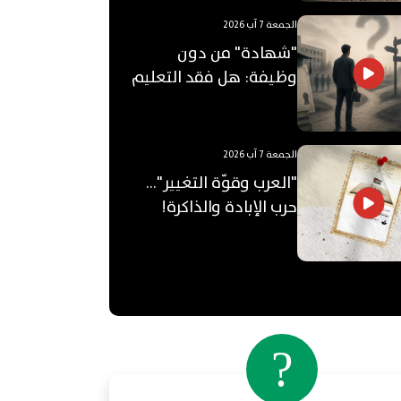
الجمعة 7 آب 2026
"شهادة" من دون
وظيفة: هل فقد التعليم
الجامعي قيمته؟
الجمعة 7 آب 2026
"العرب وقوّة التغيير"...
حرب الإبادة والذاكرة!
?