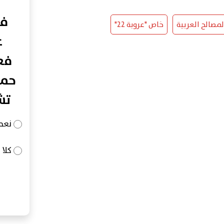
في
لمصالح العربية
خاص "عروبة 22"
ع
فعا
حما
تش
نعم
كلا