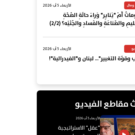
الأربعاء 5 آب 2026
 ومال
تُ أَمْ "يَنايِر" وَراءَ حالَةِ الصِّحَّةِ
ليمِ والصِّناعَةِ والفَسادِ والجُنَيْه؟ (2/2)
الأربعاء 5 آب 2026
يو
 وقوّة التغيير"... لبنان و"الفيدرالية"!
 مقاطع الفيديو
الأربعاء 5 آب 2026
"عقل" الاستراتيجية