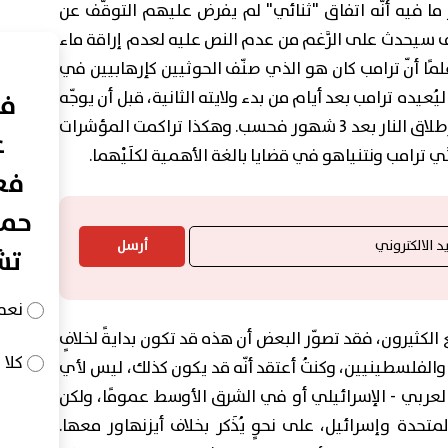
وكان أخطر ما فيه أنّه اتفاق "ثنائي" لم يفرض عليهم التوقّف عن
ّف سيحدث على الرَّغم من عدم النص عليه لعدم إراقة ماء
مًا أنّ ترامب كان هو الذي صنّف الحوثيين كإرهابيين في
يُعيده ترامب بعد أيام من بدء ولايته الثانية، قبل أن يوجّه
في
لهم ضربات شديدة ثم يتّفق معهم على وقف إطلاق النار بعد 3 شهور فحسب. وهكذا تراكمت المؤشرات
ع
َي ترامب ونتنياهو في قضايا بالغة الأهمية لكلَيْهما.
فعا
حما
أرسل
تش
نعم
الكثيرون، فقد تصوّر البعض أن هذه قد تكون بدايةً لخلافٍ
كلا
عرب والفلسطينيين، وكنتُ أعتقد أنّه قد يكون كذلك، ليس لأي
العربي - الإسرائيلي أو في الشرق الأوسط عمومًا، ولكن
لمتحدة وإسرائيل، على نحوٍ يُذَكر بخلاف أيزنهاور معها.