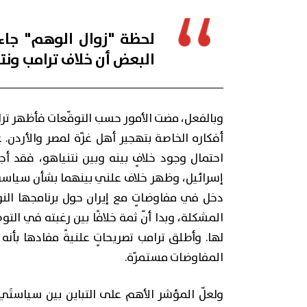
لحظة "زوال الوهم" جاءت
البعض أن خلاف ترامب ونتنيا
وبالفعل، مضت الأمور حسب التوقّعات فأظهر ترا
أفكاره الخاصة بتهجير أهل غزّة لمصر والأردن.
احتمال وجود خلافٍ بينه وبين نتنياهو، فقد أ
إسرائيل، وظهر خلاف علني بينهما بشأن سياسة نت
دخل في مفاوضاتٍ مع إيران حول برنامجها النو
المشكلة، وبدا أنّ ثمة خلافًا بين رغبته في التوص
لها. وأطلق ترامب تصريحاتٍ علنيةً مفادها بأنه 
المفاوضات مستمرّة.
ولعلّ المؤشر الأهم على التباين بين سياستَي 