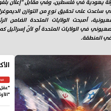
ة يهودية في فلسطين، وفي مقابل "إعلان بلفور"
ي ساعدت على تحقيق نوعٍ من التوازن الديموغر
صهيونية، أصبحت الولايات المتحدة الضامن الرئ
لصهيوني في الولايات المتحدة أو لأنّ إسرائيل 
 في المنطقة.
الأك
فيد
"عقل"
"الأو