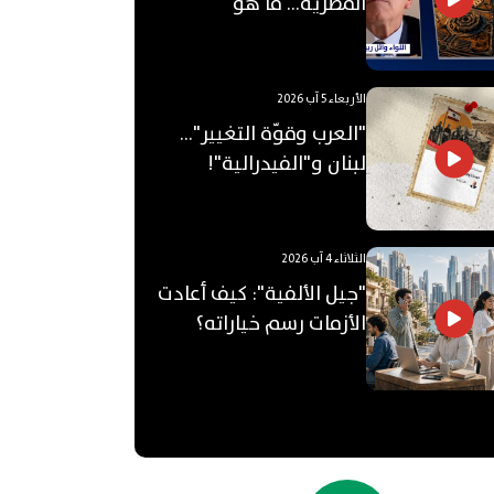
المصرية... ما هو
"الأوكتاغون"؟
الأربعاء 5 آب 2026
"العرب وقوّة التغيير"...
لبنان و"الفيدرالية"!
الثلاثاء 4 آب 2026
"جيل الألفية": كيف أعادت
الأزمات رسم خياراته؟