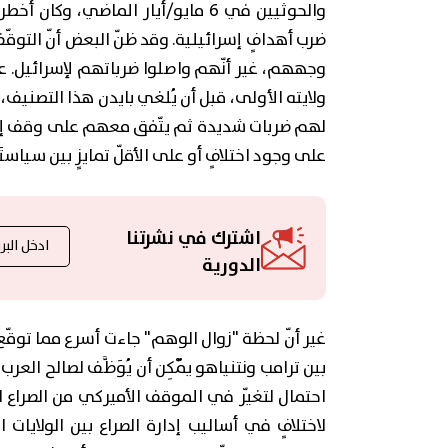
والحوثيين في 6 مايو/أيار الماضي، 
ضرب أهدافٍ إسرائيلية. وقد ظنّ البعض أنّ التوق
وجههم، غير أنّهم واصلوا ضرباتهم لإسرائيل. عل
ولايته الأولى، قبل أن يُلغي بايدن هذا التصنيف، ل
على وجود اختلافٍ أو على الأقلّ تمايزٍ بين سياست
اشترك في نشرتنا
الدورية
غير أنّ لحظة "زوال الوهم" جاءت أسرع مما توقّع 
بين ترامب ونتنياهو يُمْكِن أن يُوَظَّف لصالح ال
احتمال لتغيّر في الموقف الأميركي من الصراع 
لاختلافٍ في أساليب إدارة الصراع بين الولايات ا