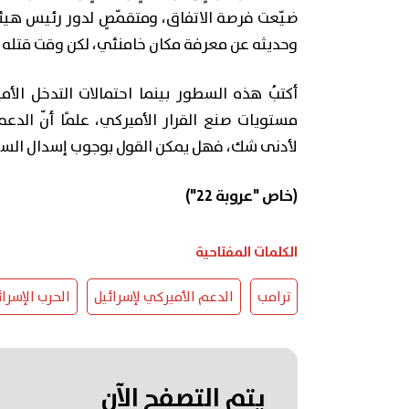
ضيّعت فرصة الاتفاق، ومتقمّصٍ لدور رئيس هيئ
وحديثه عن معرفة مكان خامنئي، لكن وقت قتله ل
أكتبُ هذه السطور بينما احتمالات التدخل الأ
مستويات صنع القرار الأميركي، علمًا أنّ الد
لأدنى شك، فهل يمكن القول بوجوب إسدال الستا
(خاص "عروبة 22")
الكلمات المفتاحية
ترامب
الدعم الأميركي لإسرائيل
الحرب الإسرائي
يتم التصفح الآن