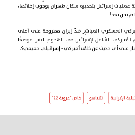
ة عمليات إسرائيل بتحذيره سكان طهران بوجوب إخلائها،
م يحن بعد!
ميركي العسكري المباشِر ضدّ إيران مطروحة على أعلى
عم الأميركي الشامل لإسرائيل في الهجوم ليس موضعًا
ر على أي حديث عن خلاف أميركي - إسرائيلي حقيقي؟.
لية الإيرانية
نتنياهو
خاص "عروبة 22"