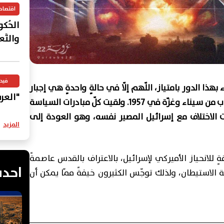
اقتصاد
الحُكوما
والتَّع
فيد
 بهذا الدور بامتياز، اللّهم إلّا في حالةٍ واحدةٍ هي إجبار
"العرب
الرئيس الأميركي أيزنهاور إسرائيل على الانسحاب من سيناء وغزّة في 1957. ولقيت كلّ مبادرات السياسة
 الاختلاف مع إسرائيل المصير نفسه، وهو العودة إلى
المزيد
 للانحياز الأميركي لإسرائيل، بالاعتراف بالقدس عاصمةً
احدث
ة الاستيطان، ولذلك توجّس الكثيرون خيفةً ممّا يمكن أن