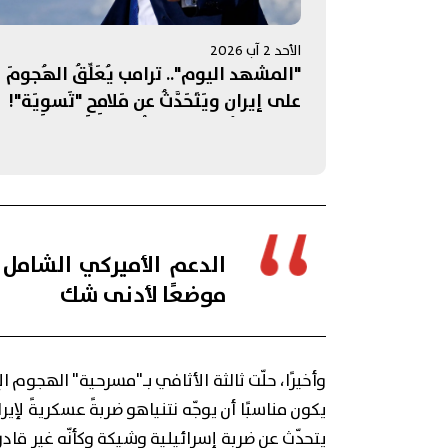
الأحد 2 آب 2026
"المشهد اليوم".. ترامب يُعَلِّقُ الهُجومَ
على إيران ويَتَحَدَّثُ عن مَلامِحِ "تَسوِيَة"!
التَّفجيراتُ الاسرائيليّةُ لِلبَلداتِ الجَنوبِيَّةِ
تُعَرقِلُ "اتِّفاقَ الإطار"... وغاراتٌ مُكَثَّفَةٌ ع
غَزَّة
الدعم الأميركي الشامل
موضعًا لأدنى شك
وأخيرًا، حلّت ثالثة الأثافي بـ"مسرحية" الهجوم ال
يكون مناسبًا أن يوجّه نتنياهو ضربةً عسكريةً لإيرا
يتحدّث عن ضربةٍ إسرائيليةٍ وشيكةٍ وكأنّه غير قادر