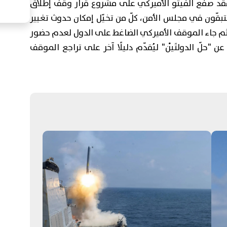
قد صفع الفيتو الأميركي على مشروع قرار وقف إطلاق
في غزّة الذي وافق عليه الأعضاء الـ14 المتبقّون في مجلس الأمن، كلّ من تخيّل إمكان حدوث تغيير
م جاء الموقف الأميركي الضاغط على الدول لعدم حضور
"حلّ الدولتَيْن" ليُقدّم دليلًا آخر على تراجع الموقف