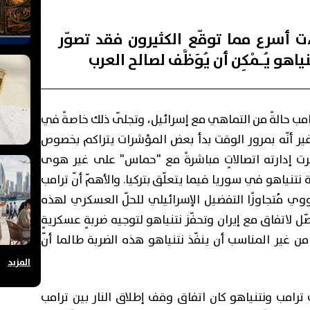
 أسرع مما توقّع الكثيرون فقد تصوّر
هو يُـمْكِن أن يُوَظَّف لصالح العرب
مب حالةً من التماهي مع إسرائيل، وتجلّى ذلك خاصةً في
 غير أنّه بمرور الوقت بدأ بعض المؤشرات يتراكم بخصوص
جرت إدارته اتصالاتٍ مباشرةً مع "حماس" على غير هوى
نياهو في سوريا فيما يتعلّق بتركيا. والأهمّ أنّ ترامب
وي مُتجاوزًا التفضيل الإسرائيلي للحلّ العسكري لهذه
ّل لاتفاق مع إيران وتحفّز نتنياهو لتوجيه ضربةٍ عسكريةٍ
من غير المناسب أن ينفّذ نتنياهو هذه الضربة طالما أنّ
المزيد
ترامب ونتنياهو كان اتفاق وقف إطلاق النار بين ترامب