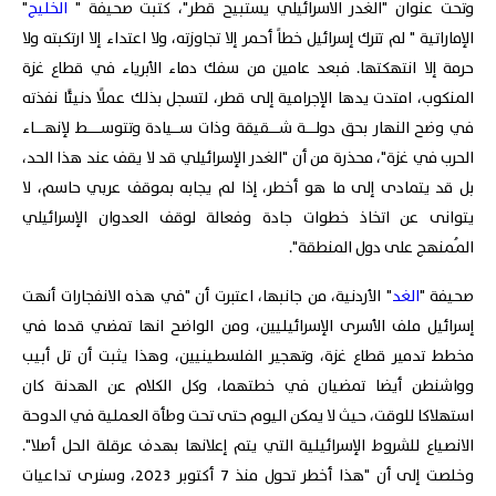
وتحت عنوان "الغدر الاسرائيلي يستبيح قطر"، كتبت صحيفة "
الخليج
"
الإماراتية " لم تترك إسرائيل خطاً أحمر إلا تجاوزته، ولا اعتداء إلا ارتكبته ولا
حرمة إلا انتهكتها. فبعد عامين من سفك دماء الأبرياء في قطاع غزة
المنكوب، امتدت يدها الإجرامية إلى قطر، لتسجل بذلك عملًا دنيئًا نفذته
في وضح النهار بحق دولـــة شـــقيقة وذات ســيادة وتتوســــط لإنهـــاء
الحرب في غزة"، محذرة من أن "الغدر الإسرائيلي قد لا يقف عند هذا الحد،
بل قد يتمادى إلى ما هو أخطر، إذا لم يجابه بموقف عربي حاسم، لا
يتوانى عن اتخاذ خطوات جادة وفعالة لوقف العدوان الإسرائيلي
المُمنهج على دول المنطقة".
صحيفة "
الغد
" الأردنية، من جانبها، اعتبرت أن "في هذه الانفجارات أنهت
إسرائيل ملف الأسرى الإسرائيليين، ومن الواضح انها تمضي قدما في
مخطط تدمير قطاع غزة، وتهجير الفلسطينيين، وهذا يثبت أن تل أبيب
وواشنطن أيضا تمضيان في خطتهما، وكل الكلام عن الهدنة كان
استهلاكا للوقت، حيث لا يمكن اليوم حتى تحت وطأة العملية في الدوحة
الانصياع للشروط الإسرائيلية التي يتم إعلانها بهدف عرقلة الحل أصلا".
وخلصت إلى أن "هذا أخطر تحول منذ 7 أكتوبر 2023، وسنرى تداعيات