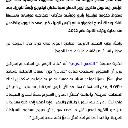
على مدار أشهر طويلة. أما على صعيد التطورات الفرنسية فقد عيّن
الرئيس إيمانويل ماكرون وزير الدفاع سيباستيان لوكورنو رئيسًا للوزراء بعد
سقوط حكومة فرنسوا بايرو وعشية تحرّكات احتجاجية موسعة تعيشها
البلاد. وبذلك أصبح لوكورنو سابع رئيس للوزراء في عهد ماكرون، والخامس
منذ بداية ولايته الثانية عام 2022.
تزامنًا، ركزت الصحف العربية الصادرة اليوم على جرى في الدوحة من
عدوان اسرائيلي غاشم وإليكم هذا الموجز:
اعتبرت صحيفة "
القدس العربي
" أنه "على الرغم من استخدام إسرائيل
تبرير أن الهجوم استهدف قيادة "حماس" فإن انتهاك العملية لسيادة
قطر تشكّل كسرًا لقواعد سياسية وعسكرية عربية وإقليمية، كما إن لذلك
دلالات لا يمكن الاستهانة بها بعد الآن، ليس في قطر فحسب، بل في كل
المنطقة العربية". وأضافت "يشكّل العدوان الأخير توسيعًا لسياق الهجمات
على ثلاث دول عربية، سوريا ولبنان واليمن، وإذا أضفنا إلى ذلك تهديدات
نتنياهو الأخيرة لمصر، فإن ما حدث هو إعلان صريح بسقوط السيادات
العربية، وتأكيد أنها لم تعد تمثّل حاجزًا تقف عنده إسرائيل ".