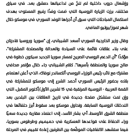
وإشعال حروب داخلية لم تنجُ من تداعياتها دمشق بعد. في سياق
مختلف، برزت الزيارة الروسية التي ضمت وفدًا رفيع المستوى بهدف
استكمال المباحثات التي سبق أن أجراها الوفد السوري في موسكو خلال
شهر تموز/يوليو الماضي.
وقال وزير الخارجية السوري أسعد الشيباني، إن "سوريا وروسيا قادرتان
على بناء علاقات قائمة على السيادة والعدالة والمصلحة المشتركة"،
مؤكدًا "أن الدعم الروسي الصريح لمسار سوريا الجديد سيكون خطوة في
صالح سوريا والمنطقة بأسرها".
كلام الشيباني جاء خلال مؤتمر صحافي
مشترك مع نائب رئيس الوزراء الروسي ألكساندر نوفاك، الذي أعلن اهتمام
بلاده بحضور الرئيس السوري أحمد الشرع إلى موسكو للمشاركة في
القمة العربية - الروسية المرتقبة في 15 تشرين الأول/أكتوبر المقبل، التي
وإن تمت ستشكل صفحة جديدة في تاريخ العلاقات بين البلدين بعد
التدخلات الروسية السابقة. وتحاول موسكو بعد سقوط أبرز حلفائها في
منطقة الشرق الأوسط، أي بشار الأسد، إلى اعتماد مقاربة جديدة سعيًا
وراء الحفاظ على قواعدها العسكرية في حميميم وطرطوس بسوريا،
فيما ستشهد الاتفاقيات الموقّعة بين الطرفين إعادة تقييم في المرحلة