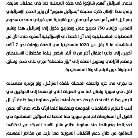
تدعي اسرائيل أنهم شاركوا في هذه العملية كما في عمليات سابقة.
وفي هذا الإطار، ذكرت صحيفة "يسرائيل هيوم" أن وزير الدفاع الإسرائيلي
يسرائيل كاتس أمر بهدم أي مبانٍ غير قانونية في قريتي منفذي هجوم
القدس، وإلغاء 750 تصريح عمل وتصاريح دخول إلى إسرائيل. هذا وتشير
المعطيات الفلسطينية إلى أن الاعتداءات الإسرائيلية أسفرت حتى الآن عن
استشهاد ما لا يقل عن 1020 فلسطينيا في الضفة وإصابة نحو 7 آلاف
آخرين، إلى جانب اعتقال أكثر من 19 ألف شخص بينما مخططات الاستيطان
وقضم الأراضي وتحويل الضفة إلى "بؤر منفصلة" تجري على قدم وساق
للحيلولة دون قيام الدولة الفلسطينية.
ما يجري في غزة والضفة المحتلة تنفذه اسرائيل، ولو بوتيرة تصعيدية
اقل، في سوريا ولبنان كما في الضربات التي توجهها إلى الحوثيين في
اليمن وذلك كله تحت ذريعة حماية أمنها وأمن مستوطنيها خاصة أن تل
أبيب لا تلتزم بالاتفاقيات الموقعة وتنقضها كلما ارتأت ذلك، حتى أنه يمكن
القول أن المفاوضات لم تحمِ سوريا مما تخطط له اسرائيل المستمرة في
تعدياتها وضرباتها منذ سقوط نظام بشار الأسد ناهيك عن تدخلاتها
السافرة من خلال دعم الأقليات السورية مما يزيد من مخاطر التقسيم