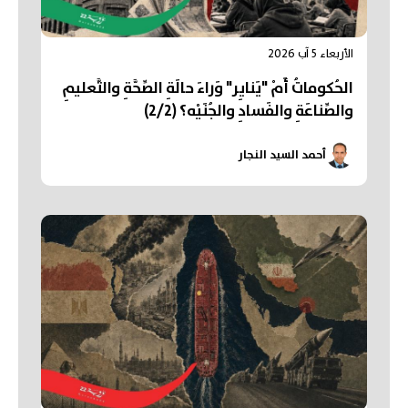
الأربعاء 5 آب 2026
الحُكوماتُ أَمْ "يَنايِر" وَراءَ حالَةِ الصِّحَّةِ والتَّعليمِ
والصِّناعَةِ والفَسادِ والجُنَيْه؟ (2/2)
أحمد السيد النجار