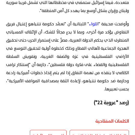
متعددة، فيما إسرائيل ستمضي في مخططاتها التي تشمل قريبا سورية
ولبنان وإيران بشكل أوسع بما يهدد كل أمن المنطقة".
وأوضحت صحيفة "
اللواء
" اللبنانية أن "تعمّد حكومة نتنياهو إغتيال فريق
التفاوض يؤكد مرة أخرى، وبما لا يدع مجالًا للشك، أن الإئتلاف المسياني
المتطرف الذي يحكم الدولة العبرية، مصرٌّ على إستمرار الحرب حتى تحقيق
الهجرة الجماعية لأهالي القطاع وذلك كخطوة أولية لتحقيق التوسع في
الأراضي الفلسطينية في غزة والضفة الغربية، وتقويض السلطة
الفلسطينية والقضاء على فكرة دولة فلسطين"، جازمة أن "إستنكار ترامب
الكلامي لا ينقذه من تهمة النفاق إذا لم يتم إتخاذ خطوات أميركية رادعة
وحازمة ضد حكومة نتنياهو، لإعادة الثقة بمصداقية المواقف الأميركية"،
بحسب تعبيرها.
(رصد "عروبة 22")
الكلمات المفتاحية