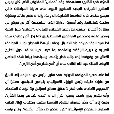
للحركة في الخارج) مستهدفة وفد "حماس" المفاوض الذي كان يدرس
المقترح الأميركي الجديد المطروح اليوم على طاولة المباحثات داخل
مجمع سكني في العاصمة القطرية، الدوحة، والذي يضم مكاتب ومقرات
سكنية لقياداتها. وقد أسفرت الغارات التي استهدفت أكثر من موقع عن
مقتل 6 أشخاص، بينهم نجل عضو المجلس القيادي لـ"حماس" خليل الحية
ومدير مكتبه وعدد من المرافقين الفلسطينيين كما رجل أمن قطري فيما
نجا بقية الوفد من محاولة الاغتيال. وعلى إثر هذا العدوان توالت المواقف
الغربية والعربية الرافضة والمنددة بما جرى، حيث تكاتفت دول الخليج
للاعلان عن وقوفها إلى جانب قطر وأمنها وسيادتها بينما شدّد العاهل
الأردني الملك عبد الله الثاني على أن "أمن قطر من أمن الأردن".
أما على صعيد المواقف الدولية، فقد سارع الرئيس دونالد ترامب إلى التبرؤ
من غارات حليفه رئيس الوزراء الاسرائيلي بنيامين نتنياهو، معتبرًا أن
"الهجوم الأحادي على قطر لا يحقق مصالح اسرائيل ولا الولايات المتحدة،
وأنه يشعر بحزن شديد بسبب القرار الذي اتخذه نتنياهو بهذا الشأن".
ولفت إلى أنه وجّه مبعوثه للشرق الأوسط ستيف ويتكوف لإبلاغ الجانب
القطري بالهجوم الإسرائيلي "لكن التحذير جاء متأخرا للأسف". وكان ترامب