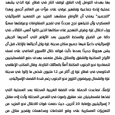
بها بهدف التوصل إلى اتفاق لوقف النار في قطاع غزة الذي يشهد
عملية إبادة جماعية وتطهير عرقي على مرأى من العالم أجمع. وهذا
"التجميد" يعني أن الأوضاع ستشهد المزيد من التصعيد الاسرائيلي
العسكري وأن نتنياهو نجح مجددًا في تفجير المفاوضات وعرقلتها سعيًا
وراء احتلال غزة وفرض التهجير على سكانها الذين كانوا أمس، الثلاثاء، في
حالة من الضياع والسخط الكبيرين بعد الأوامر التي أصدرها الجيش
الإسرائيلي داعيًا فيها جميع سكان مدينة غزة وكل أحيائها بالإخلاء قبل أن
يشن هجومًا جديدًا بعدما دأبت قواته خلال الأسبوع الماضي على نسف
الأبراج السكنية والشقق والمنازل بشكل متعمد بهدف دفع الفلسطينيين
للمغادرة نحو الجنوب المكتظ أصلًا بالعائلات النازحة.
وقال المكتب الإعلامي
الحكومي في قطاع غزة إن أكثر من 1.2 مليون شخص ما زالوا في مدينة
غزة والشمال ويرفضون النزوح نحو الجنوب رغم شدة القصف الإسرائيلي.
تزامنًا، تصاعدت الحملة على الضفة الغربية المحتلة بعد العملية التي
نفذها فلسطينيان عند مفترق راموت في القدس المحتلة وأدت إلى مقتل
7 إسرائيليين وإصابة 20 آخرين، حيث دفعت قوات الاحتلال نحو المزيد من
التعزيزات العسكرية على وقع اقتحامات ومداهمات وتفجير منازل من