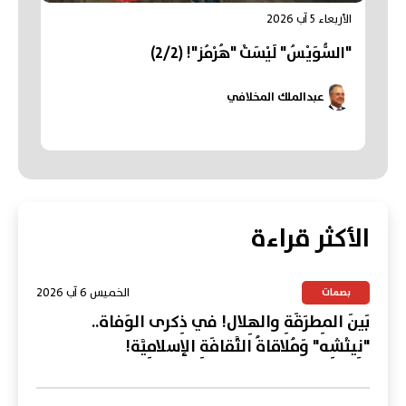
الأربعاء 5 آب 2026
"السُّوَيْسُ" لَيْسَتْ "هُرْمُز"! (2/2)
عبدالملك المخلافي
الأكثر قراءة
الخميس 6 آب 2026
بصمات
بَينَ المِطرَقَةِ والهِلال! في ذِكرى الوَفاة..
"نِيتْشِه" وَمُلاقاةُ الثَّقافَةِ الإسلامِيَّة!