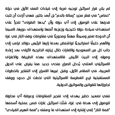
لم يكن قرار اسرائيل توجيه ضربة إلى قيادات الصف الأول في حركة
"حماس" في قطر مجرد "رسالة بالدم" بل أبعد بكثير، فهي أرادت أن تثبت
قدرتها على الوصول إلى أي دولة وأن "يدها الطولى" تتجرأ على
استهداف سيادة دولة خليجية وزعزعة أمنها واستهداف دورها، لاسيما
أن الدوحة تعتبر وسيطًا مهمًا ومحوريًا في مفاوضات وقف النار في غزة
والأهم حليفًا استراتيجيًا لواشنطن بعدما زارها الرئيس دونالد ترامب إلى
جانب كل من السعودية والامارات خلال زيارته الخارجية الأولى بعد إعادة
وصوله إلى البيت الأبيض. فالاستهداف بهذه الطريقة والاعتراف
الاسرائيلي العلني يُدخل الصراع منحى جديد مما يفرض على الدول
العربية، في المقام الأول، وقبل غيرها الاسراع إلى التفكير بالخطوات
المستقبلية لردع الغطرسة الاسرائيلية التي تخطت كل حدود ووقف
تجاوزاتها للقوانين والمواثيق الدولية.
ففي تصعيد خطير يهدف إلى تفجير المفاوضات وعرقلة أي محاولة
للوصول إلى هدنة في غزة، شنّت اسرائيل غارات ضمن عملية أسمتها
"قمة النار" (في إشارة إلى استهداف ما وصفته بـ"قمة الهرم القيادي"