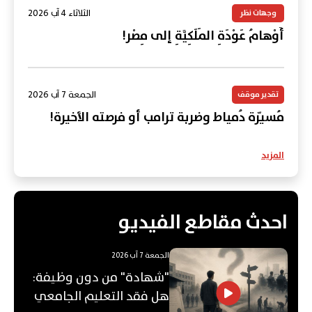
الثلاثاء 4 آب 2026
وجهات نظر
أَوْهامُ عَوْدَةِ المَلَكِيَّةِ إلى مِصْر!
الجمعة 7 آب 2026
تقدير موقف
مُسيّرة دُمياط وضربة ترامب أو فرصته الأخيرة!
المزيد
احدث مقاطع الفيديو
الجمعة 7 آب 2026
"شهادة" من دون وظيفة:
هل فقد التعليم الجامعي