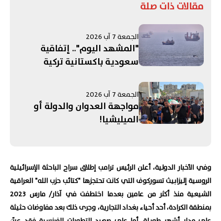
مقالات ذات صلة
الجمعة 7 آب 2026
"المشهد اليوم".. إتفاقية
سعودية باكستانية تركية
لـ"الدفاع المشترك"! الحرب على
إيران تستنزف مخزون الأسلحة
الجمعة 7 آب 2026
الأميركية.. ومفاوضات روما
مواجهة العدوان والدولة أو
تنتهي بلا "نتائج حاسمة"
الميليشيا!
وفي الأخبار الدولية، أعلن الرئيس ترامب إطلاق سراح الباحثة الإسرائيلية
الروسية إليزابيث تسوركوف التي كانت تحتجزها "كتائب حزب الله" العراقية
الشيعية منذ أكثر من عامين بعدما اختطفت في آذار/ مارس 2023
بمنطقة الكرادة، أحد أحياء بغداد التجارية، وجرى ذلك بعد مفاوضات حثيثة