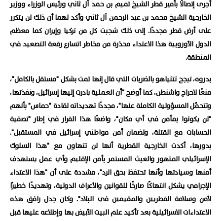
أجرى إتصالًا بأمير قطر الشيخ تميم بن حمد آل ثاني ورئيس الوزراء ووزير
الخارجية الشيخ محمد بن عبد الرحمن آل ثاني وأكد لهما أن ذلك لن يتكرر
على أرض قطر مجددًا. إلى ذلك شجبت كل من تركيا وإيران كما معظم
الدول الأوروبية هذا الاعتداء محذرة من مخاطر اتسارع رقعة التصعيد في
المنطقة.
بدروه، تبجح نتنياهو بالضربات التي قال إنها تمت بشكل "مستقل بالكامل"،
منعًا لاحراج واشنطن، كما أوضح "أن العملية بادرت إليها إسرائيل، ونفذتها،
وتتحمّل المسؤولية الكاملة عنها"، مجددًا تهديداته لقادة "حماس" بأنهم
"لن يكونوا بمأمن في أي مكان"، واضعًا هذا القرار في إطار "تصفية
الحسابات مع القتلة، ولضمان أمن مواطني إسرائيل في المستقبل".
بدورها، أكدت الخارجية القطرية أنها لن تتهاون مع "هذا السلوك
الإسرائيلي المتهور والعبث المستمر بأمن الإقليم وأي عمل يستهدف
أمنها وسيادتها وأنها تحتفظ بحق الرد"، مشددة على أن "هذا الاعتداء
الإجرامي يشكل انتهاكًا صارخًا للقوانين والأعراف الدولية، وتهديدًا خطيرًا
لأمن وسلامة القطريين والمقيمين في البلاد". وكان جدل رافق هذه
الاعتداءات الاسرائيلية بعد تأكيد علم البيت الأبيض بها وإطلاعه عليها قبل