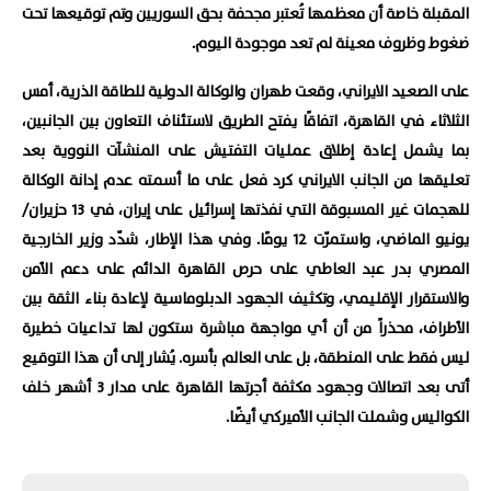
المقبلة خاصة أن معظمها تُعتبر مجحفة بحق السوريين وتم توقيعها تحت
ضغوط وظروف معينة لم تعد موجودة اليوم.
على الصعيد الايراني، وقعت طهران والوكالة الدولية للطاقة الذرية، أمس
الثلاثاء في القاهرة، اتفاقًا يفتح الطريق لاستئناف التعاون بين الجانبين،
بما يشمل إعادة إطلاق عمليات التفتيش على المنشآت النووية بعد
تعليقها من الجانب الايراني كرد فعل على ما أسمته عدم إدانة الوكالة
للهجمات غير المسبوقة التي نفذتها إسرائيل على إيران، في 13 حزيران/
يونيو الماضي، واستمرّت 12 يومًا. وفي هذا الإطار، شدّد وزير الخارجية
المصري بدر عبد العاطي على حرص القاهرة الدائم على دعم الأمن
والاستقرار الإقليمي، وتكثيف الجهود الدبلوماسية لإعادة بناء الثقة بين
الأطراف، محذراً من أن أي مواجهة مباشرة ستكون لها تداعيات خطيرة
ليس فقط على المنطقة، بل على العالم بأسره. يُشار إلى أن هذا التوقيع
أتى بعد اتصالات وجهود مكثفة أجرتها القاهرة على مدار 3 أشهر خلف
الكواليس وشملت الجانب الأميركي أيضًا.