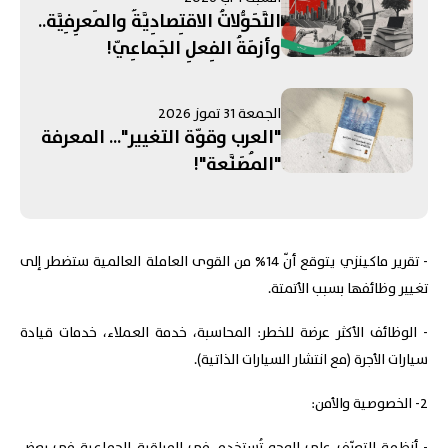
التَّحَوُّلاتُ الاقتِصادِيَّةُ والمَعرِفِيَّة..
وأزمَةُ الفِعلِ الجَماعِيّ!
الجمعة 31 تموز 2026
"العرب وقوّة التغيير"... المعرفة
"المُصَنَّعة"!
- تقرير ماكينزي يتوقع أنّ 14% من القوى العاملة العالمية ستضطر إلى
تغيير وظائفها بسبب الأتمتة.
- الوظائف الأكثر عرضة للخطر: المحاسبة، خدمة العملاء، خدمات قيادة
سيارات الأجرة (مع انتشار السيارات الذاتية).
2- الخصوصية والأمن: