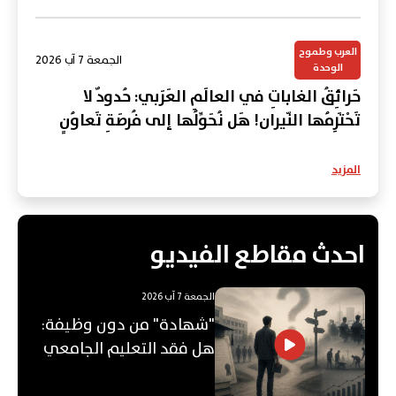
العرب وطموح
الجمعة 7 آب 2026
الوحدة
حَرائِقُ الغاباتِ في العالَمِ العَرَبي: حُدودٌ لا
تَحْتَرِمُها النّيران! هَل نُحَوِّلُها إلى فُرصَةِ تَعاوُنٍ
عَرَبي؟
المزيد
احدث مقاطع الفيديو
الجمعة 7 آب 2026
"شهادة" من دون وظيفة:
هل فقد التعليم الجامعي
قيمته؟