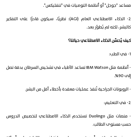
مساعد "جوجل" أو أنظمة التوصيات في "نتفليكس".
2- الذكاء الاصطناعي العام (AGI): نظريًا، سيكون قادرًا على التفكير
كالبشر، لكنه لم يُطوّر بعد.
كيف يُحسّن الذكاء الاصطناعي حياتنا؟
1- في الطب:
- أنظمة مثل IBM Watson تساعد الأطباء في تشخيص السرطان بدقة تصل
إلى 90%.
- الروبوتات الجراحية تُنفذ عمليات معقدة بأخطاء أقل من البشر.
2- في التعليم:
- منصات مثل Duolingo تستخدم الذكاء الاصطناعي لتخصيص الدروس
حسب مستوى الطالب.