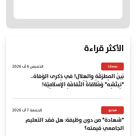
الأكثر قراءة
الخميس 6 آب 2026
بصمات
بَينَ المِطرَقَةِ والهِلال! في ذِكرى الوَفاة..
"نِيتْشِه" وَمُلاقاةُ الثَّقافَةِ الإسلامِيَّة!
الجمعة 7 آب 2026
فيديو
"شهادة" من دون وظيفة: هل فقد التعليم
الجامعي قيمته؟