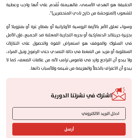
الحقيقة هو الهدف الأسمى، فالهيمنة تُقَدم على أنها واجب وعطية
للشعوب (المتوحشة من خارج نادي المتحضرين)".
وسواء تعلق الأمر بالأزمة الروسية الأوكرانية أو بقطاع غزة أو بفنزويلا أو
بجزيرة جرينلاند الدنماركية أو بحربه التجارية المعلنة ضد الجميع، فإن الأصل
في السلوك والموقف هو استعراض القوة والحصول على التنازلات
المطلوبة أو مزيد من الضغط في حالة التصدي حتى الرضوخ ونيل المراد،
ولا يبدو أن التراجع وارد في قاموس ترامب لأنه من علامات الضعف، كما لا
يبدو أن الاعتراف بالخطأ والهزيمة من شيمه وللأسباب ذاتها.
اشترك في نشرتنا الدورية
أرسل