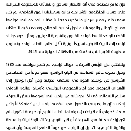
فإن ما تم تقديمه على أنه الانتصار الساحق والنهائي للمنظومة الليبرالية
على حساب المنظومة الاشتراكية بداية تسعينيات القرن الماضي، لم يكن
سوى فاصل قصير سرعان ما تفجرت معه التناقضات الجديدة التي قوامها
مصالح الأوطان والقوميات والدول أحادية المصالح، وتعددت فيه انتهاكات
القطب الواحد لأبسط قواعد القانون والشرعية الدوليين. ومثّل رجوع دونالد
ترامب إلى البيت الأبيض، تسريعاً لوتيرة تآكل نظام القطب الواحد وتهاوي
منظومة القيم التي تحكمت في العلاقات الدولية منذ 1945.
وللتذكير، فإن الرئيس الأمريكي، دونالد ترامب، لم تتغير مواقفه منذ 1985
وقبل دخوله عالم السياسة من الباب الواسع، فهو دوماً من المدافعين
الشرسين عن توظيف القوة في العلاقات الدولية ومن أجل الوصول إلى
الأهداف المرجوة. وقد أجاد الحقوقي التونسي وأستاذ القانون الدولي
سليم اللغماني في آخر تدويناته عن ترامب التي نسوقها ببعض التصرف،
إذ كتب: "إن ما يصيبني بالذهول في شخصية ترامب ليس كونه كذاباً ولكن
مبعث ذهولي أنه لا يكذب (...) وتعلمنا تجارب التاريخ أن هيمنة الأقوياء لم
تكن إرادة معلنة في الهيمنة أو لأن القوي يمتلك الإمكانيات والسلطة
والقوة للقيام بذلك، بل إن الواجب هو دوماً الدافع للهيمنة وأن تسود