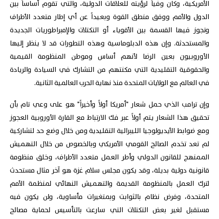
الأمريكية، وكان وفياً لرؤيته للعلاقات الدولية، والتي تقوم أساساً بين
الدول والأمم ووفق منطق القوة وبعيداً عن أي إطار متعدد الأطراف
وتجوز فيها القسمة بين الأقوياء أو التكتلات والإمبراطوريات الجديدة
والمستحدثة. وإن هذه الدبلوماسية وهذه التطورات قد لا ينظر إليها
الأوروبيون بعين الرضا لأنهم أساس وموطن المنظومة القيمية
والحقوقية التقليدية التي مكنتهم من التشارك في السيادة والريادة
في العالم مع الولايات المتحدة منذ نهاية الحرب العالمية الثانية.
وإن ترامب الذي حمل شعار "أمريكا أولاً وأخيراً" هو على وعي تام بأن
تحقيق هذا الشعار يتم أولاً عبر فك الارتباط مع القارة الأوروبية العجوز
ومع ضوابط الأيديولوجيا الليبرالية التقليدية ومن خلال وضع حد لتشاركية
لم تعد تخدم الصالح القومي الأمريكي وبالخصوص من خلال التهميش
الممنهج للقانون الدولي وأطر العمل متعدد الأطراف، وخلق منظومة
قانونية دولية بديلة، وقد يكون مجلس سلام غزة هو آخر مثال مستحدث
لترك العمل بالمنظومة القديمة والتهميش النهائي لمنظمة الأمم
المتحدة، وفرض نظام بالثوابت وبمتغيرات مأساوية، ولن يكون فيه
مستقبل لغير بعض التكتلات التي سارعت بالتأسيس لحماية مصالح