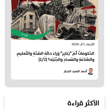
الأربعاء 5 آب 2026
الحُكوماتُ أَمْ "يَنايِر" وَراءَ حالَةِ الصِّحَّةِ والتَّعليمِ
والصِّناعَةِ والفَسادِ والجُنَيْه؟ (2/2)
أحمد السيد النجار
الأكثر قراءة