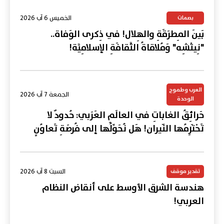
الخميس 6 آب 2026
بصمات
بَينَ المِطرَقَةِ والهِلال! في ذِكرى الوَفاة..
"نِيتْشِه" وَمُلاقاةُ الثَّقافَةِ الإسلامِيَّة!
العرب وطموح
الجمعة 7 آب 2026
الوحدة
حَرائِقُ الغاباتِ في العالَمِ العَرَبي: حُدودٌ لا
تَحْتَرِمُها النّيران! هَل نُحَوِّلُها إلى فُرصَةِ تَعاوُنٍ
عَرَبي؟
السبت 8 آب 2026
تقدير موقف
هندسة الشرق الأوسط على أنقاض النظام
العربي!