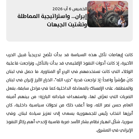
الإسرائيليُّ جَنوبًا يُبَدِّدُ الآمالَ
الخميس 6 آب 2026
بِمُفاوَضاتِ روما... وإدانَةٌ عَرَبِيَّةٌ -
إيران... واستراتيجية المماطلة
إسلامِيَّّةٌ لِانتِهاكاتِ الاحتِلالِ في
وتشتيت الجبهات
القُدس
كانت إرهاصات تآكل هذه السياسة قد بدأت تتَّضح تدريجياً قبيل الحرب
الأخيرة، إذ كانت أدوات النفوذ الإقليمي قد بدأت بالتآكل، وتراجعت فاعلية
الوكلاء التي كانت تستخدمهم في الردع أو المناورة. ما حصل في لبنان
كانَ مؤشراً واضحاً؛ إذ تراجعت قدرة "حزب الله"، الذراع الأبرز لإيران في لبنان
والمنطقة، على الإمساك بالمعادلة الداخلية كما في مراحل سابقة، بفعل
الضربات التي تعرَّض لها، واستهداف قياداته البارزة؛ من بينهم أمينه
العام حسن نصر الله، وما أعقب ذلك من تحولات سياسية داخلية، كان
أبرزها انتخاب رئيس للجمهورية يسعى إلى تعزيز سيادة لبنان. وفي
سوريا، شكّل انهيار نظام بشار الأسد ضربة قاسية لإحدى أهم ركائز النفوذ
الإيراني في المشرق.