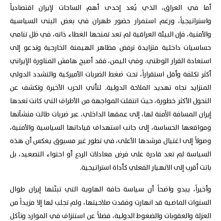
أما في العراق، الذي يُعد إحدى أهم الساحات لإيران اقتصادياً
واستراتيجياً، ورغم استمرار حضور طهران في بعض البنى السياسية
والأمنية، فإن البيئة العراقية لم تعد تمنحها الغطاء ذاته، في ظل تنامي
حساسيات داخلية متزايدة ترفض مظاهر الهيمنة الخارجية وتدعو إلى
استعادة القرار الوطني. وفي اليمن، فقد أصبح هامش المناورة الإيراني
أكثر تكلفة وأقل استقراراً، تحت ضغط الضربات الأميركية والتشدد الدولي
المتزايد تجاه تهديد الملاحة الدولية. لتأتي الحرب الأخيرة وتكشف عن
التحول الأكثر خطورة، حيث انتقلت المواجهة من الأطراف التي كانت تعدها
إيران المسافة الآمنة لها، إلى عمقها الداخلي، عبر ضربات طالت منشآتها
ومواقعها الحساسة، إلى جانب استهداف قياداتها السياسية والأمنية،
وصولاً إلى اغتيال مرشدها الأعلى، في تطور غير مسبوق يعكس أن هذه
السياسة لم تعد قادرة على فرض معادلات الردع أو احتواء التصعيد، بل
باتت أقرب إلى الانهيار الفعلي كأداة استراتيجية.
وأخيراً، يبدو واضحاً أن سياسة حافة الهاوية التي تبنّتها إيران طوال
السنوات الماضية قد انهارت وفقدت صلاحيتها، ولم تجلب لها إلا مزيداً من
العزلة والعقوبات والضغوط الدولية، فضلاً عن استنزاف في الموارد وتآكل