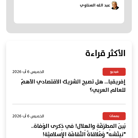
عبد الله السناوي
الأكثر قراءة
الخميس 6 آب 2026
فيديو
إفريقيا... هل تصبح الشريك الاقتصادي الأهمّ
للعالم العربي؟
الخميس 6 آب 2026
بصمات
بَينَ المِطرَقَةِ والهِلال! في ذِكرى الوَفاة..
"نِيتْشِه" وَمُلاقاةُ الثَّقافَةِ الإسلامِيَّة!