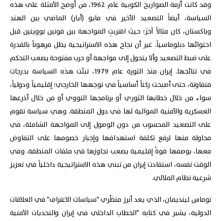
وقد كانت أزمة الصواريخ الكوبية عام 1962، من أوضح الأمثلة على هذه
السياسة، أيضاً التصعيد الأخير في مايو (أيار) الماضي بين الهند
وباكستان، كان مثالاً آخرَ؛ حيث اقتربتِ المواجهة بين قوتين نوويتين قبل
احتوائها دبلوماسياً. غير أن نجاح هذه الاستراتيجية يظل مرهوناً بالقدرة
على ضبط التصعيد وألا يتحول إلى مواجهة أو حرب مفتوحة يصعب التحكم
في نتائجها. إيران منذ الثورة عام 1979، تبنَّت هذه السياسة بدرجات
متفاوتة، حتى أصبحت ركناً أساسياً في توجهها الخارجي؛ إقليمياً ودولياً،
سواء من خلال خطابها الثوري أو برنامجها النووي أو من خلال أذرعها
العسكرية والأمنية الموالية لها في دول المنطقة. وهي سياسة تقوم
على التصعيد المحسوب من دون الوصول إلى المواجهة الشاملة، في
محاولة منها لرفع تكلفة استهدافها وإجبار خصومها على التفاوض
معها، بوصفها قوةً إقليمية يصعب تجاوزها في ملفات المنطقة. وفي
الوقت نفسه، استفادت إيران من تبني هذه الاستراتيجية داخلياً في تعزيز
شرعية نظام الملالي.
توماس لينديمان، الذي يعد أبرز منظِّري "سياسات الاعتراف" في العلاقات
الدولية، يشير في كتابه "الخطاب الداخلي في إيران والتحديات الأمنية