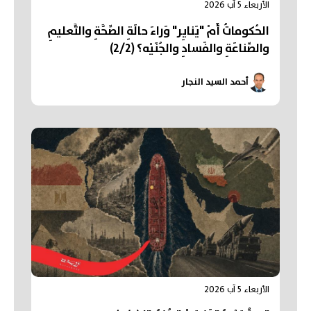
الأربعاء 5 آب 2026
الحُكوماتُ أَمْ "يَنايِر" وَراءَ حالَةِ الصِّحَّةِ والتَّعليمِ
والصِّناعَةِ والفَسادِ والجُنَيْه؟ (2/2)
أحمد السيد النجار
الأربعاء 5 آب 2026