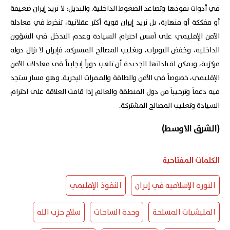
في أدوات نفوذها وتصاعد الضغوط الداخلية. والبديل: لا نريد إيران ضعيفة
أو مفككة أو منهارة، بل نريد إيران قوية أكثر عقلانية، تنخرط في معادلة
الأمن الإقليمي على أسس احترام السيادة وعدم التدخل في الشؤون
الداخلية، وخفض التوترات، وتغليب المصالح المشتركة. فإيران لا تزال دولة
مركزية، ويمكن لقياداتها الجديدة أن تلعب دوراً إيجابياً في معادلات الأمن
الإقليمي، خصوصاً في الأمن والطاقة والممرات البحرية. وهو مسار ستجد
فيه دعماً وترحيباً من دول المنطقة والعالم إذا قامت العلاقة على احترام
السيادة وتغليب المصالح المشتركة.
(الشرق الأوسط)
الكلمات المفتاحية
الثورة الإسلامية في إيران
النفوذ الإقليمي
المليشيات المسلحة
وحدة الساحات
سلاح حزب الله