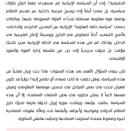
الحقيقية"، إلى أن السياسة الإيرانية لم تستهدف فقط انتزاع تنازلات
سياسية، بل سعت أيضاً إلى ترسيخ شرعية داخلية عبر تقديم النظام
بوصفه قوة مقاومة مستقلة تتحدَّى العزلة المفروضة عليها. وبالتالي
جمعت "سياسة حافة الهاوية" الإيرانية بين البعدين الخارجي والداخلي،
فأصبح التصعيد أداةً للتفاوض في الخارج ووسيلةً لإنتاج الشرعية في
الداخل. ولذلك، لم تكن هذه السياسة في الحالة الإيرانية مجرد تكتيك
مؤقت، بل تحولت تدريجياً إلى جزء من فلسفة إدارة القوة والنفوذ
الإقليمي.
لكن يبقى السؤال الأهم بعد هذه السنوات: ماذا جنت إيران فعلياً من
هذه السياسة، وهل حققت ما كانت تسعى أو تطمح إليه؟ دولياً قد تكون
طهران نجحت في بعض المراحل في تحسين موقعها التفاوضي وفرض
نفسها لاعباً لا يمكن تجاوزه في بعض الملفات المعقدة، إلا أن هذه
السياسة عمَّقت عزلتها، ورسَّخت صورة إيران كدولة مارقة تتحرك خارج
النظام الدولي وقوانينه وأعرافه، وأبقتها تحت وطأة عقوبات اقتصادية
كبيرة وضغوط ممتدة استنزفت اقتصادها وضيَّقت هامش المناورة.