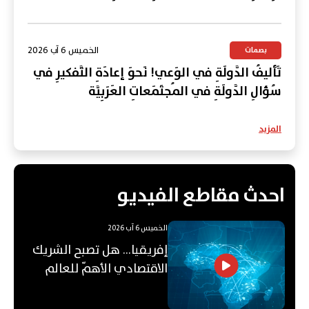
الخميس 6 آب 2026
بصمات
تَأليفُ الدَّولَةِ في الوَعي! نَحوَ إعادَةِ التَّفكيرِ في
سُؤالِ الدَّولَةِ في المُجتَمَعاتِ العَرَبِيَّة
المزيد
احدث مقاطع الفيديو
الخميس 6 آب 2026
إفريقيا... هل تصبح الشريك
الاقتصادي الأهمّ للعالم
العربي؟