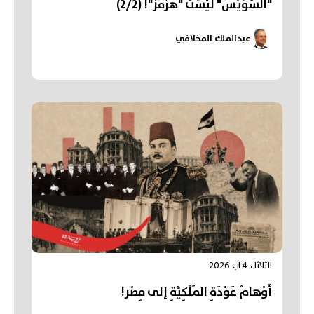
"السُّوَيْسُ" لَيْسَتْ "هُرْمُز"! (2/2)
عبدالملك المخلافي
الثلاثاء 4 آب 2026
أَوْهامُ عَوْدَةِ المَلَكِيَّةِ إلى مِصْر!