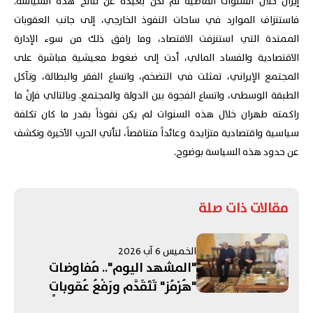
إيران خلال السنوات الماضية لم تكن بعيدة عن نتائج هذه السياسة.
فاستنزاف الموارد في ساحات النفوذ الخارجي، إلى جانب العقوبات
الممتدة التي استنزفت الاقتصاد، وما رافق ذلك من سوء الإدارة
الاقتصادية والفساد المالي، أدت إلى ضغوط معيشية مباشرة على
المجتمع الإيراني، تمثلت في التضخم، واتساع الفقر والبطالة، وتآكل
الطبقة الوسطى، واتساع الفجوة بين الدولة والمجتمع. وبالتالي فإنَّ ما
راكمته طهران خلال هذه السنوات لم يكن نفوذاً بقدر ما كان تكلفة
سياسية واقتصادية متزايدة وعائداً متناقصاً، لتأتي الحرب الأخيرة وتكشف
عن حدود هذه السياسة بوضوح.
مقالات ذات صلة
الخميس 6 آب 2026
"المشهد اليوم".. مُفاوضات
"هُرْمُز" تَتَقَدَّم ورَفْعُ عُقوباتٍ
مُرتَبِطَةٍ بِـ"الحَرَس"! التَّصعيدُ