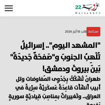
صحافة
الأحد 10 أيار 2026
"المشهد اليوم".. إسرائيلُ
تُلْهِبُ الجنوبَ و"صَفحَةٌ جَديدَةٌ"
بَينَ بيروتَ ودمشق!
طهرانُ تُشَكِّكُ بِجَدْوِى المُفاوضات وتل
أبيب أَنشَأَت قاعِدَةً عَسكَريَّةً سِرِّيةً في
العراق.. وتَغييراتٌ بِمناصِبَ قِياديَّةٍ سوريةٍ