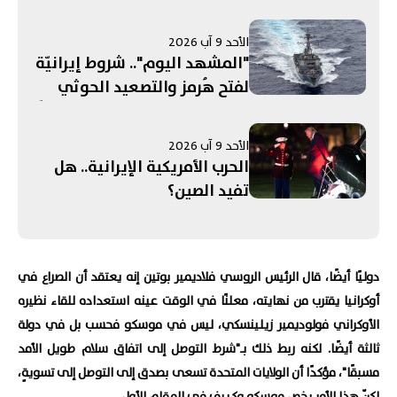
الأحد 9 آب 2026
"المشهد اليوم".. شروط إيرانيّة
لفتح هُرمز والتصعيد الحوثي
تحت المجهر! إسرائيل تعدّ خططًا
لزعزعة استقرار إيران...
الأحد 9 آب 2026
واستبعاد فرنسا من قائمة
الحرب الأمريكية الإيرانية.. هل
الدول للتحقق من نزع سلاح "حزب
تفيد الصين؟
الله"
دوليًا أيضًا، قال الرئيس الروسي فلاديمير بوتين إنه يعتقد أن الصراع في
أوكرانيا يقترب من نهايته، معلنًا في الوقت عينه استعداده للقاء نظيره
الأوكراني فولوديمير زيلينسكي، ليس في موسكو فحسب بل في دولة
ثالثة أيضًا. لكنه ربط ذلك بـ"شرط التوصل إلى اتفاق سلام طويل الأمد
مسبقًا"، مؤكدًا أن الولايات المتحدة تسعى بصدق إلى التوصل إلى تسويةٍ،