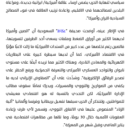
سياسي لنهاية الحرب يضمن ارساء علاقة أميركية/ ايرانية جديدة، ومراعاة
البلدين لمصالحهما في الاقليم، واعادة ترتيب العلاقة في ضوء المصالح
السيادية لايران وأميركا".
في الإطار عينه، أوضحت صحيفة "
عكاظ
" السعودية أن "الصين وأميركا
لديهما الكثير من أوراق الضغط وملفات يسعى أحد الطرفين لتسويتها،
فالصين رغم تخلصها من عدد كبير من السندات الأميركيّة ما زالت لاعبًا مؤثرًا
في الاقتصاد الأميركي، كما أن لديها سيطرة كبيرة على البطاريات
الكهربائية والمعادن النادرة، وهناك الكثير مما تريده أيضًا على مستوى
تايوان والتواجد العسكري الأميركي والتعرفة الجمركية ورفع الحظر على
تصدير الرقائق الإلكترونية". وشدّدت على أن "المفاوض الإيراني لديه ما
يكفي من الصواريخ والنووي والمسيرات، ويدرك تمامًا سقوف مطالب
الإدارة الأميركيّة، لكن التحدي بالنسبة له هو اقتصادي معيشي
للمواطنين، ولنتذكر أن الحرب سبقها تفعيل بريطانيا وفرنسا وألمانيا "آلية
الزناد" المنصوص عليها في الاتفاق النووي، وتسمح لأي طرف بإعادة
العقوبات الأممية خلال 30 يومًا، وما تلاها من مظاهرات اقتصادية في
يناير الماضي وقبل شهر من المعركة".