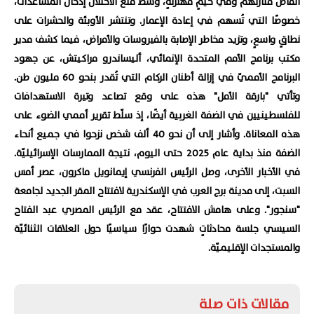
أنقاض منازلهم وفي خيمٍ مهترئةٍ، وسط منع الاحتلال إدخال المساعدات،
خصوصًا التي تُسهم في إعادة الإعمار. وتنتشر الأوبئة والحشرات على
نطاقٍ واسعٍ، وتزيد مخاطر الإصابة بالفيروسات والأمراض، فيما كشف مدير
مكتب برنامج الأمم المتحدة الإنمائي، أليساندرو مراكيتش، عن جهود
البرنامج الأمميّ في إزالة أطنان الركام التي تُقدر بنحو 60 مليون طن.
وتأتي "بارقة الأمل" هذه على وقع تصاعد وتيرة الاستهدافات
للفلسطينيين في الضفة الغربية أيضًا، إذ سلّط تقرير أممي الضوء على
هذه المعاناة. وأشار إلى أن نحو 40 ألف شخص نزحوا في جميع أنحاء
الضفة منذ بداية عام 2025 حتى اليوم، نتيجة الممارسات الإسرائيليّة.
في الأخبار الأخرى، وصل الرئيس الفرنسي إيمانويل ماكرون، عصر أمس
السبت، إلى مدينة برج العرب في الإسكندرية لافتتاح المقر الجديد لجامعة
"سنجور". وعلى هامش الافتتاح، عقد مع الرئيس المصري عبد الفتاح
السيسي جلسة محادثاتٍ شهدت حوارًا سياسيًا حول العلاقات الثنائيّة
والمستجدات الإقليميّة.
مقالات ذات صلة