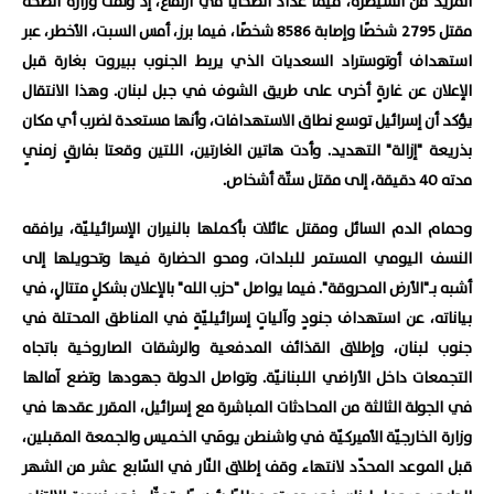
المزيد من السيطرة، فيما عداد الضحايا في ارتفاع، إذ وثّقت وزارة الصحة
مقتل 2795 شخصًا وإصابة 8586 شخصًا، فيما برز، أمس السبت، الأخطر، عبر
استهداف أوتوستراد السعديات الذي يربط الجنوب ببيروت بغارة قبل
الإعلان عن غارةٍ أخرى على طريق الشوف في جبل لبنان. وهذا الانتقال
يؤكد أن إسرائيل توسع نطاق الاستهدافات، وأنها مستعدة لضرب أي مكان
بذريعة "إزالة" التهديد. وأدت هاتين الغارتين، اللتين وقعتا بفارقٍ زمنيٍ
مدته 40 دقيقة، إلى مقتل ستّة أشخاص.
وحمام الدم السائل ومقتل عائلات بأكملها بالنيران الإسرائيليّة، يرافقه
النسف اليومي المستمر للبلدات، ومحو الحضارة فيها وتحويلها إلى
أشبه بـ"الأرض المحروقة". فيما يواصل "حزب الله" بالإعلان بشكلٍ متتالٍ، في
بياناته، عن استهداف جنودٍ وآلياتٍ إسرائيليّةٍ في المناطق المحتلة في
جنوب لبنان، وإطلاق القذائف المدفعية والرشقات الصاروخية باتجاه
التجمعات داخل الأراضي اللبنانيّة. وتواصل الدولة جهودها وتضع آمالها
في الجولة الثالثة من المحادثات المباشرة مع إسرائيل، المقرر عقدها في
وزارة الخارجيّة الأميركيّة في واشنطن يومَي الخميس والجمعة المقبلين،
قبل الموعد المحدّد لانتهاء وقف إطلاق النّار في السّابع عشر من الشهر