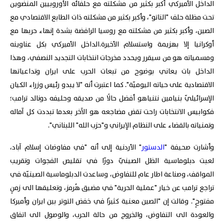
الداخل الأميركي أكبر بكثير من مشكلته مع حلفائه الأوروبيين المنضوين
تحت مظلة حلف "الناتو"، وأكبر بكثير من مشكلته ذات الطابع الاقتصادي مع
الصين، وأكبر بكثير من مشكلته مع روسيا الرافضة بشدة إنهاء حربها مع
أوكرانيا إلا بهزيمة واستسلام الأخيرة.الداخل الأميركي بكل عناوينه
ومسمياته هو من سيقرر ويحدد مخرجات انتخابات التجديد النصفي، وهذا
الداخل بات يعاني بوضوح من تبعات الحرب على ايران وتداعياتها
الاقتصادية على حياته اليوميّة". كما اعتبرت أنه "لا يبدو رئيس وزراء الكيان
الإسرائيليّ بنيامين نتنياهو أفضل حالًا من صديقه وحليفه دونالد ترامب؛
فكوابيس الانتخابات راحت تقض مضاجعه هو الآخر بعدما تبددت كل آماله
وتمنياته بالقضاء على النظام الإيراني و"حزب الله" اللبناني".
وأشارت صحيفة "
الدستور
" الأردنية إلى أنه "في مفاوضات إسلام آباد،
لعبت دبلوماسية الظل الصينيّ دورّا في تقليص الفجوات وتقريب
المواقف، وصناعة اطار عام للتفاوض، وساعدت الدبلوماسية الصينيّة في
تراجع ترامب عن خيار "عملية الحرية" في مضيق هُرمز، وتعليقها الى زمنٍ
مفتوحٍ". وقالت إن "الصين معنية كثيرًا في خفض التوتر بين ايران وأميركا
والعودة الى التفاوض، والخروج من حالة الحرب، والوصول الى اتفاق