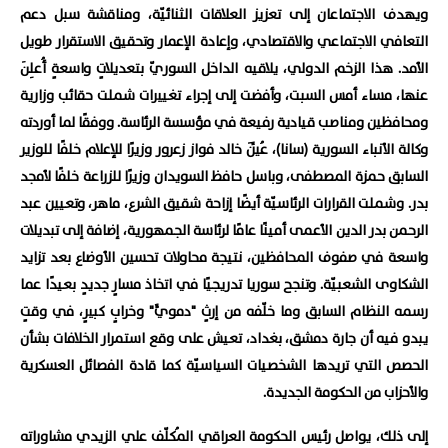
ويهدف الاجتماعان إلى تعزيز العلاقات الثنائيّة، ومناقشة سبل دعم
التعافي الاجتماعي والاقتصادي، وإعادة الإعمار وتحقيق الاستقرار طويل
الأمد. هذا الزخم الدولي، يلاقيه الداخل السوريّ بتعديلاتٍ واسعةٍ أُعلِنَ
عنها، مساء أمس السبت، وأفضت إلى إجراء تغييرات شملت حقائب وزارية
ومحافظين ومناصب قيادية رفيعة في مؤسسة الرئاسة. ووفقًا لما أوردته
وكالة الأنباء السورية (سانا)، عُيِّنَ خالد فواز زعرور وزيرًا للإعلام خلفًا للوزير
السابق حمزة المصطفى، وباسل حافظ السويدان وزيرًا للزراعة خلفًا لأمجد
بدر. وشملت القرارات الرئاسيّة أيضًا إزاحة شقيق الشرع، ماهر، وتعيين عبد
الرحمن بدر الدين الأعمى أمينًا عامًا لرئاسة الجمهورية، إضافة إلى تبديلات
واسعة في صفوف المحافظين، نتيجة محاولات تحسين الأوضاع بعد تزايد
الشكاوى الشعبيّة. وتنجح سوريا تدريجيًا في اتخاذ مسارٍ جديدٍ بعيدًا عما
رسمه النظام السابق وما خلّفه من إرثٍ "دمويٍّ" وخرابٍ كبيرٍ، في وقتٍ
يبدو فيه أن جارة دمشق، بغداد، تعيش على وقع استمرار الخلافات بشأن
الحصص التي تريدها الشخصيات السياسيّة كما قادة الفصائل العسكرية
والأحزاب من الحكومة الجديدة.
إلى ذلك، يواصل رئيس الحكومة العراقي المُكلّف علي الزيدي مشاوراته