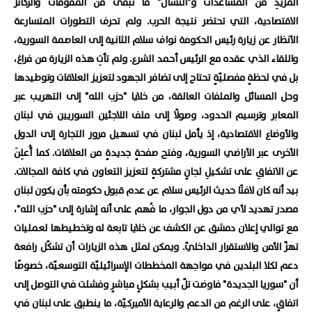
المزيدِ من المساعدات و"انتشال" ما تبقى من المقوّمات والركائز
الاقتصادية، التي تحتضر نتيجة الحرب. ولم تحرف التطورات المتسارعة
الأنظار عن زيارة رئيس الحكومة نواف سلام الثانية إلى العاصمة السورية،
واللقاء الذي عقده مع الرئيس أحمد الشرع. ولم تأتِ هذه الزيارة من فراغ،
بل في لحظةٍ مفصليّةٍ تحتاج إلى تضافر الجهود لتعزيز العلاقات وتوطيدها
وحل المسائل والملفات العالقة، من خلايا "حزب الله" إلى التهريب عبر
المعابر وترسيم الحدود، وصولًا إلى ملف اللاجئين السوريين في لبنان
والأوضاع الاقتصادية، إذ يأمل لبنان في تسهيل مرور التجارة إلى الدول
الأخرى عبر الأراضي السورية، وفتح صفحةٍ جديدةٍ من العلاقات. كما أُعلِنَ
عن الاتفاقِ على تشكيلِ لجانٍ مشتركةٍ لتعزيز التعاون في كافة المجالات.
بيد أنه كان لافتًا حديث الرئيس سلام عن عدم قبول حكومته بأن يكون لبنان
مصدر تهديد لأي من دول الجوار، ما فُهم على أنه إشارة إلى "حزب الله"،
مع توالي إعلان دمشق عن الكشف عن خلايا تابعة له وتخطيطها لعمليات
تهزّ الأمن والاستقرار الداخليّ. ويمكن لمثل هذه الزيارات أن تشكّل رافعة
دعم لكلا البلدين في مواجهة المخططات الإسرائيليّة التوسعيّة، خصوصًا
أن "سوريا الجديدة" فاوضت تلّ أبيب بشكلٍ مباشرٍ وفشلت في التوصل إلى
اتفاقٍ، على الرغم من الدعم والرعاية الأميركيّة، ما ينطبق على لبنان في