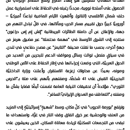
الهدف النهائيّ للطرفين هو إنهاء الصراع ومنع النظام الإيرانيّ من
الحصول على أسلحة نووية، مجددًا رغبته في الحفاظ على استمرارية عمل
حلف شمال الأطلسي (الناتو). وأظهرت الأيام الماضية تباعدًا أميركيًا –
أوروبيًا كبيرًا حول تقييم مسار الحرب ومآلاتها، في ظلِّ تبادل التهم من
جهة، والإعلان عن أن حاملة الطائرات البريطانية "إتش إم إس دراغون"
ستتجه إلى الشرق الأوسط في "مهمة محتملة" عبر مضيق هرمز من
جهةٍ أخرى، بحسب ما نقلت صحيفة "التايمز" عن مصدرٍ دفاعيٍ في لندن.
في سياقٍ متصل، توالت رسائل ومواقف الدعم للبحرين من العديد من
الدول العربيّة، التي وضعت إجراءاتها في إطار الحفاظ على الأمن الوطني
وصونه، بعيدًا عن محاولات زعزعة الاستقرار. وأعلنت وزارة الداخليّة
البحرينيّة القبض على 41 شخصًا، وصفتهم ‌بأنهم على ‌صلة ​بـ"الحرس
‌الثوري"، مؤكدةً ⁠أن تحقيقات النيابة ‌العامة ‌تضمنت أيضًا ​قضايا ‌بشأن ما
وصفته بـ"التعاطف ‌مع العدوان الإيرانيّ السافر".
وترتفع "بورصة الحروب" في كلّ مكان، وسط "شهيةٍ" إسرائيليّةٍ إلى المزيد
من العنف والوحشية عبر خرق اتفاق وقف النار في غزّة، واستهداف ما
تبقى من التجمعات السكنيّة لزيادة معاناة السكان، الذين يعيشون على