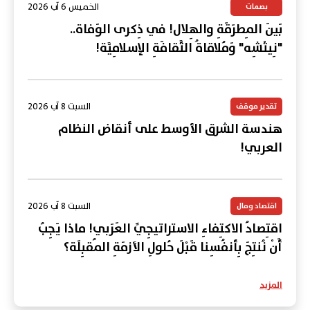
الخميس 6 آب 2026
بصمات
بَينَ المِطرَقَةِ والهِلال! في ذِكرى الوَفاة..
"نِيتْشِه" وَمُلاقاةُ الثَّقافَةِ الإسلامِيَّة!
السبت 8 آب 2026
تقدير موقف
هندسة الشرق الأوسط على أنقاض النظام
العربي!
السبت 8 آب 2026
اقتصاد ومال
اقتِصادُ الاكتِفاءِ الاستراتيجِيِّ العَرَبي! ماذا يَجِبُ
أَنْ نُنتِجَ بِأنفُسِنا قَبْلَ حُلولِ الأزمَةِ المُقبِلَة؟
المزيد