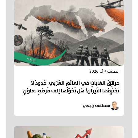
الجمعة 7 آب 2026
حَرائِقُ الغاباتِ في العالَمِ العَرَبي: حُدودٌ لا
تَحْتَرِمُها النّيران! هَل نُحَوِّلُها إلى فُرصَةِ تَعاوُنٍ
عَرَبي؟
مصطفى راجعي