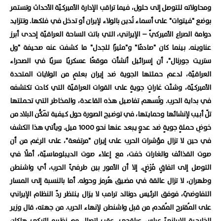
ومحاولاته للتوصل إلى حلول، فيما تراقب الإدارة الأميركيّة الأحداث وتستمر
بوضع "فيتوات" على أسماء تُدين بالولاء لإيران أو تدخل في فلكها. وتتزايد
دوامة الصراع الأميركيّ – الإيراني، التي باتت الساحة العراقيّة إحدى أبرز
عناوينه. بينما كان "صادمًا" و"مثيرًا للجدل" ما كشفت عنه صحيفة "ول
ستريت جورنال"، أن إسرائيل أنشأت موقعًا عسكريًا سريًا في الصحراء
العراقيّة، لدعم حملتها الجوية ضد إيران بعلمٍ من الولايات المتحدة
الأميركيّة، وشنَّت غاراتٍ جويةٍ على القوات العراقيّة التي كادت تكتشفه
في بداية الحرب. وتُسهم تفاصيل هذه القاعدة، والمخاطر التي تحملتها
تلّ أبيب لإنشائها وحمايتها، في توضيح الصورة حول كيفية تَمَكُّن البلاد من
خوضِ حملةٍ جويةٍ ضد عدوٍ يبعد عنها نحو 1000 ميل. ويأتي هذا الكشف
في حين لا تزال مؤشرات الحرب على إيران "مرتفعة"، على الرغم من أن
صوت القذائف والغارات خفت، مع إعلاء صوت الديبلوماسيّة، أملًا في
التوصل إلى اتفاقٍ مُرْضٍ. إلا أن الأمور بين طرفيّ الحرب، أي واشنطن
وطهران، لا تزال عالقة في مضيق هُرمز وحوله. أما بالنسبة إلى المسار
التفاوضيّ، فوفق الرئيس دونالد ترامب لا يزال ينتظر ردّ النظام الإيراني
على المُقترح المُقدم من قبل واشنطن لإنهاء الحرب. من جهته، قال وزير