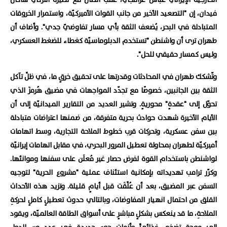
الخارجية الإيرانيّ عباس عراقجي، عقب اتصال مع نظيره التركي هاكان
فيدان، إن "التصعيد الأخير من جانب القوات الأميركيّة، واستمرار الخروقات
المتبادلة في البحر، يُضعف الثقة بأي مسار تفاوضيّ جدي". وأضاف أن
طهران ترى أن واشنطن "تستخدم الدبلوماسيّة كغطاء للضغط العسكري،
وليس كمسار حقيقي للحل".
وتّشكك طهران في المحادثات وقدرتها على تحقيق خرقٍ ما، في ظلِّ تآكل
الثقة بين الجانبين، خصوصًا مع تجدّد المواجهات في مضيق هُرمزَ الذي
تحوّل إلى "عقدةٍ" محوريةٍ. وتشير العديد من التقارير الميدانيّة إلى أن
الأيام الأخيرة شهدت حوادث بحرية متفرقة، من ضمنها اعتراضات متبادلة
بين سفن عسكرية، وتحركات قرب خطوط الملاحة التجارية، وسط اتهامات
أميركيّة لطهران بمحاولة تعطيل المرور البحري، في مقابل اتهامات إيرانيّة
لواشنطن باستخدام القوة لفرض حصار غير مُعلَن على سفنها وموانئها.
وكرّر ترامب تهديداته بإمكانية استئناف عملية "مشروع الحرية" لتوجيه
السفن عبر المضيق، بعد أن عُلِّقَت قبل أيامٍ قليلة. وتزيد هذه الأحداث
القلق من احتمال انهيار المفاوضات، وبالتالي حدوث تعطيلٍ كاملٍ لحركةِ
الملاحةِ، ما قد ينعكس بشكلٍ مباشرٍ على أسواق الطاقة العالميّة، ويقود