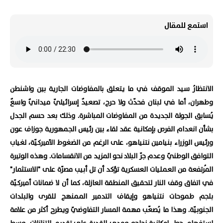
استمع للمقال
الانتظارُ سيد الموقف في ما يتعلق بالمفاوضات الجارية بين واشنطن
وطهران، أما في لبنان فحدّث ولا حرج، تصعيدٌ إسرائيليّ ميدانيٌ واسعٌ
يُسابق الجولة الجديدة من المفاوضات المباشرة. وذلك بعد حسم الجدل
بشأن انعدام الفرص بإمكانية عقد لقاء بين رئيس الجمهورية جوزاف عون
ورئيس الوزراء بنيامين نتنياهو، على الرغم من الضغوط الأميركيّة، لغياب
التوافق الوطنيّ وعدم جرّ البلاد نحو المزيد من الانقسامات. وهذه الوتيرة
المُرتفعة من العمليات العسكرية تؤكد أن تل أبيب مصرّة على "الاستثمار"
في اتفاق وقف النار لتحقيق المنطقة العازلة، كما أن لا ضمانات أميركيّة
بلجم طموحات نتنياهو وإيقاف التدمير الممنهج للقرى والبلدات
الجنوبيّة. وهذا ما يُصعّب مهمة المسار التفاوضيّ ويطرح أكثر من علامة