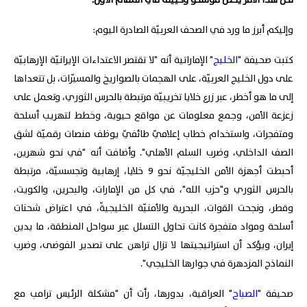
لكنّ هذا الأمر يخص موسكو وكييف في المقام الأول.
وإليكم أبرز ما ورد في الصحف العربيّة الصادرة اليوم:
كتبت صحيفة "
الخليج
" الإماراتية أنه "لا تقتصر الاعتداءات الإيرانيّة الإرهابيّة
على دول الخليج العربيّة، على الهجمات بالصواريخ والمسيّرات، بل تتعداها
إلى ما هو أخطر، عبر زرع خلايا تخريبيّة مرتبطة بالحرس الثوري، وتعمل على
زعزعة الأمن، وجمع معلومات عن مواقع حيوية، وخطط لتهريب أسلحة
ومتفجرات، واستخدام خطاب إعلاميّ طائفيّ يوظف منصات رقميّة لشق
الصف الداخلي، وضرب السلم الأهلي". وأضافت أنه "في نحو شهرين،
أحبطت أجهزة الأمن الخليجيّة نحو 9 خلايا، إرهابية وتجسسيّة، مرتبطة
بالحرس الثوري و"حزب الله"، في كل من الإمارات، والبحرين، والكويت،
وقطر، ونجحت القوات، البحرية والأمنيّة الخليجيةّ، في اعتراض شحنات
أسلحة ومواد متفجرة كانت تحاول التسلل عبر سواحل المنطقة، ما يدين
إيران، ويؤكد أن استراتيجيتها لا تزال تراهن على تصدير الفوضى، وضرب
النماذج المزدهرة في جوارها الخليجي".
صحيفة "
الصباح
" العراقية، بدورها، رأت أن "مشكلة الرئيس ترامب مع