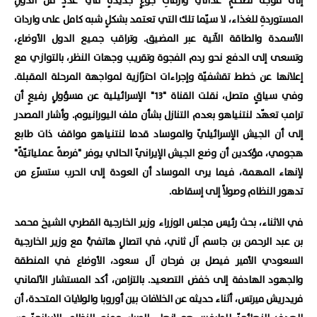
إلى موجة تضخمٍ غذائيٍّ وأزماتِ جوعٍ جديدةٍ في عددٍ من الدولِ
المستوردةِ للغذاء، لا سيّما تلك التي تعتمد بشكلٍ شبه كامل على واردات
الأسمدة والطاقة الآتية عبر المضيق. وتراقب جميع الدول الأوضاع،
وتسعى إلى الدفع نحو ردم الفجوة وتقريب وجهات النظر، بالتوازي مع
إعلانها عن خطط تقشفيّة وإجراءات احترّازية لمواجهة المرحلة المقبلة.
وفي سياقٍ متصل، نقلت القناة "13" الإسرائيلية عن مسؤولٍ رفيعٍ أن
ترامب تعهّد لنتنياهو بعدم التنازل بشأن ملف اليورانيوم. وأشار المصدر
إلى أن الجيش الإسرائيليّ والموساد قدما لنتنياهو مواقف ذات طابع
هجومي، مؤكدين أن وضع الجيش الإيرانيّ الحالي يوفر "فرصةً عملياتيّةً"
لإنهاء المهمة، فيما يرى الموساد أن العودة إلى الحرب ستسرّع من
تدهور النظام وصولاً إلى إسقاطه.
في الاثناء، بحث رئيس مجلس الوزراء وزير الخارجية القطري الشيخ محمد
بن عبد الرحمن بن جاسم آل ثاني، في اتصالٍ هاتفيٍّ مع وزير الخارجية
السعودي الأمير فيصل بن فرحان آل سعود، الأوضاع في المنطقة
والجهود الهادفة إلى خفض التصعيد. بالتزامن، أكد المستشار الألماني
فريدريش ميرتس، أثناء حديثه عن الخلافات بين أوروبا والولايات المتحدة، أن