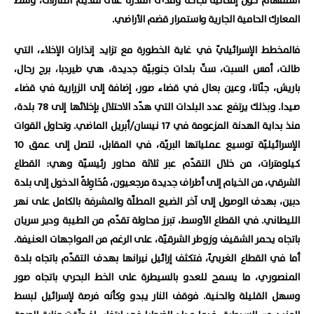
استفهام حول إمكانية نجاحه ومدى القدرة على تقديم التنازلات، وسط
المعارك الحامية الجارية واستمرار قضم الأراضي.
فالمخطط الإسرائيليّ في غاية الخطورة مع تزايد إنذارات الإخلاء، التي
طالت، أمس السبت، ستّ بلدات جنوبيّة جديدة، هي طيردبا، برج رحال،
باريش، جنّاتا، وعين بعال في قضاء صور، إضافة إلى الزرارية في قضاء
صيدا. وبذلك يرتفع عدد البلدات التي هدّد الاحتلال بإخلائها إلى 78 بلدة،
منذ بداية الهدنة المزعومة في 17 نيسان/أبريل الماضي. وتحاول القوات
الإسرائيليّة توسيع عملياتها البريّة، في المقابل، لتصل إلى عمق 10
كيلومترات، من خلال التقدّم عبر ثلاثة محاور رئيسيّة وهي: القطاع
الشرقي، من الخيام إلى أطراف جديدة مرجعيون، مُحَاوِلةً الدخول إلى بلدة
دبين، بهدف الوصول إلى آخر الضيع المطلّة والمشرفة بالكامل على نهر
الليطاني. في القطاع الأوسط، تبرز محاولة تقدّم من الطيبة ودير سريان
باتجاه يحمر الشقيف وزوطر الشرقيّة، على الرغم من المواجهات العنيفة.
أما في القطاع الغربيّ، فتكثف إرائيل نيرانها بهدف التقدّم باتجاه بلدة
المنصوري، ما يسمح للعدو بالسيطرة على الخط البحري باتجاه صور
وسهل القليلة والحنية. فوقف النار يبدو وكأنه فرصة لإسرائيل لبسط