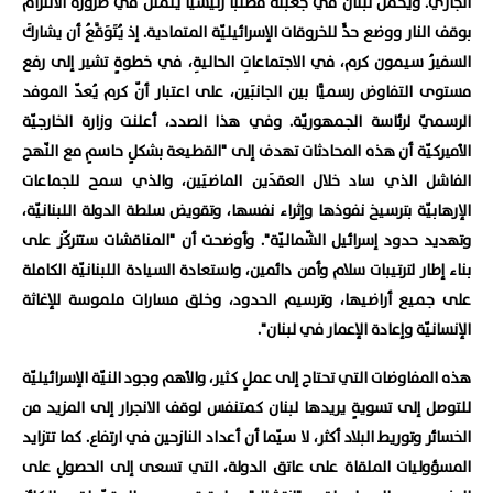
الجاري. ويحمل لبنان في جعبته مطلبًا رئيسيًا يتمثّل في ضرورة الالتزام
بوقف النار ووضع حدٍّ للخروقات الإسرائيليّة المتمادية. إذ يُتَوَقَّعُ أن يشاركَ
السفيرُ سيمون كرم، في الاجتماعاتِ الحاليةِ، في خطوةٍ تشير إلى رفع
مستوى التفاوض رسميًّا بين الجانبَين، على اعتبار أنّ كرم يُعدّ الموفد
الرسميّ لرئاسة الجمهوريّة. وفي هذا الصدد، أعلنت وزارة الخارجيّة
الأميركيّة أن هذه المحادثات تهدف إلى "القطيعة بشكلٍ حاسمٍ مع النّهج
الفاشل الذي ساد خلال العقدَين الماضيَين، والذي سمح للجماعات
الإرهابيّة بترسيخ نفوذها وإثراء نفسها، وتقويض سلطة الدولة اللبنانيّة،
وتهديد حدود إسرائيل الشّماليّة". وأوضحت أن "المناقشات ستتركّز على
بناء إطار لترتيبات سلام وأمن دائمين، واستعادة السيادة اللبنانيّة الكاملة
على جميع أراضيها، وترسيم الحدود، وخلق مسارات ملموسة للإغاثة
الإنسانيّة وإعادة الإعمار في لبنان".
هذه المفاوضات التي تحتاج إلى عملٍ كثير، والأهم وجود النيّة الإسرائيليّة
للتوصل إلى تسويةٍ يريدها لبنان كمتنفس لوقف الانجرار إلى المزيد من
الخسائر وتوريط البلاد أكثر، لا سيّما أن أعداد النازحين في ارتفاع. كما تتزايد
المسؤوليات الملقاة على عاتق الدولة، التي تسعى إلى الحصولِ على