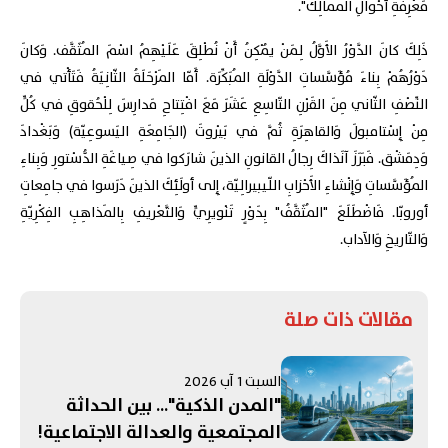
مَعْرِفَةِ أَحْوالِ المَمالِك".
ذَلِكَ كانَ الدَّوْرُ الأَوَّلُ لِمَنْ يُمْكِنُ أَنْ نُطْلِقَ عَلَيْهِمُ اسْمَ المُثَقَّف. وَكانَ
دَوْرُهُمْ بِناءَ مُؤَسَّساتِ الدَّوْلَةِ المُبَكِّرَة. أَمّا المَرْحَلَةُ الثّانِيَةُ فَتَأْتي في
النِّصْفِ الثّاني مِنَ القَرْنِ التّاسِعِ عَشَرَ مَعَ افْتِتاحِ مَدارِسَ لِلْحُقوقِ في كُلٍّ
مِنْ إِسْتامبولَ وَالقاهِرَةِ ثُمَّ في بَيْروتَ (الجَامِعَةِ اليَسوعِيّة) وَبَغْدادَ
وَدِمَشْق. فَبَرَزَ آنَذاكَ رِجالُ القانونِ الذينَ شارَكوا في صِياغَةِ الدُّسْتورِ وَبِناءِ
المُؤَسَّساتِ وَإِنْشاءِ الأَحْزابِ اللّيبيرالِيّة، إِلى أولَئِكَ الذينَ دَرَسوا في جامِعاتِ
أوروبّا. فَاضْطَلَعَ "المُثَقَّفُ" بِدَوْرٍ تَنْويرِيٍّ وَالتَّعْريفِ بِالمَذاهِبِ الفِكْرِيّةِ
وَالتّاريخِ وَالآداب.
مقالات ذات صلة
السبت 1 آب 2026
"المدن الذكية"... بين الحداثة
المجتمعية والعدالة الاجتماعية!