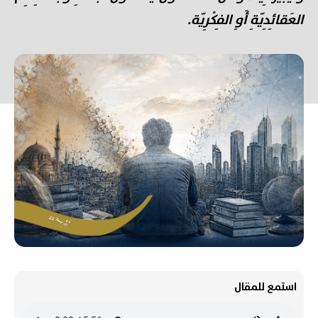
العَقائِدِيّةِ أَوِ الفِكْرِيّة.
استمع للمقال