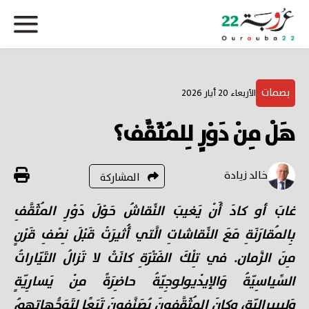
بصمات
الأربعاء 20 أيار 2026
هَلْ مِنْ دَوْرٍ لِلمُثَقَّف؟
خالد زيادة
المشاركة
غابَ أو كادَ أَنْ يَغيبَ النِّقاشُ حَوْلَ دَوْرِ المُثَقَّفِ
بِالمُقارَنَةِ مَعَ النِّقاشاتِ الَّتي أُثيرَتْ قَبْلَ نِصْفِ قَرْنٍ
مِنَ الزَّمان. في تِلْكَ الفَتْرَةِ كانَتْ لا تَزالُ التَيّاراتُ
السِّياسِيّةُ وَالإيدْيولوجِيّةُ حاضِرَةً مِنْ يَسارِيّةٍ
وَليبيرالِيّة، وكانَ المُثَقَّفونَ يُصَنَّفونَ تَبَعًا لِتَوَجُّهاتِهِمُ