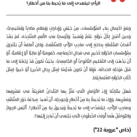
الرأي ليتصدى إِلى ما يُحيط بنا من أخطار؟
وَمَعَ اكْتِمالِ بِناءِ المُؤَسَّسات، مِنْ جَيْشٍ وَإِداراتٍ وَنِظامٍ مالِيٍّ وَتَعْليمِيٍّ،
وَحينَ أَصْبَحَ لِكُلِّ دَوْلَةٍ عَلَمٌ وَنَشيدٌ وَكُرْسِيٌّ في الأُمَمِ المُتَّحِدَة، لَمْ يَعُدْ
أَصْحابُ السُّلْطَةِ بِحاجَةٍ إِلى صاحِبِ الرَّأْيِ (المُثَقَّف)، وَكانَ أَمامَهُ أَنْ يَلْتَحِقَ
بِمُؤَسَّساتِ الدَّوْلَةِ كَخَبيرٍ في مَجالِ اخْتِصاصِه، حُقوقيًّا أَوْ مالِيًّا أَوْ إِعْلاميًّا، أَوْ
أَنْ يَذْهَبَ إِلى التَّعْليمِ الثّانَوِيِّ أَوِ الجّامِعِيّ، بِحَيْثُ نَكونُ قَدْ رَجَعْنا إِلى ما
قَبْلَ مَرْحَلَةِ الحَداثَة، فَإِمّا أَنْ تَكونَ مُدَرِّسًا (مِثْلَ رِجالِ الدّين) أَوْ خَبيرًا (مِثْلَ
كُتّابِ الدَّوْلَةِ العُثمانِيّة).
فَهَلْ يُمْكِنُنا إِزاءَ الأَوْضاعِ الَّتي تَمُرُّ بِها البُلْدانُ العَرَبِيّةُ في مَشْرِقِها
وَمَغْرِبِها، وَإِزاءَ ما يُحيطُ بِنا مِنْ أَخْطارٍ وُجودِيَّة، أَنْ نُعيدَ صِياغَةَ دَوْرِ المُثَقَّفِ
وصاحِبِ الرَّأْي، لِيَتَصَدّى إِلى ما يُحيطُ وَيَحيقُ بِنا مِنْ أَخْطار؟. أَلَيْسَ الحِوارُ
وَالتَّواصُلُ هُما أُولَى الخُطُواتِ الَّتي يَنْبَغي أَنْ نُبادِرَ إِلَيْها؟.
(خاص "عروبة 22")