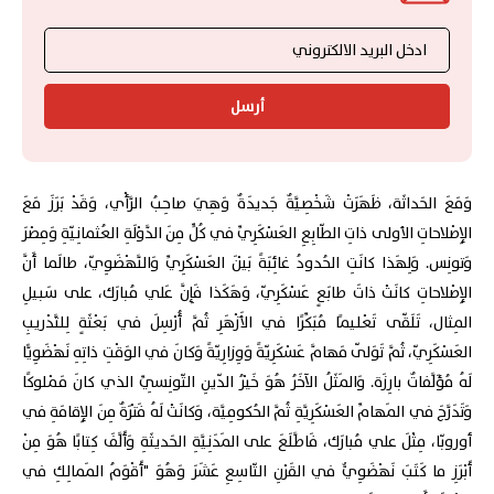
أرسل
وَمَعَ الحَداثَة، ظَهَرَتْ شَخْصِيَّةٌ جَديدَةٌ وَهِيَ صاحِبُ الرَّأْي، وَقَدْ بَرَزَ مَعَ
الإِصْلاحاتِ الأولى ذاتِ الطّابِعِ العَسْكَرِيِّ في كُلٍّ مِنَ الدَّوْلَةِ العُثمانِيّةِ وَمِصْرَ
وَتونِس. وَلِهَذا كانَتِ الحُدودُ غائِبَةً بَيْنَ العَسْكَرِيِّ وَالنَّهْضَوِيّ، طالَما أَنَّ
الإِصْلاحاتِ كانَتْ ذاتَ طابَعٍ عَسْكَرِيّ، وَهَكَذا فَإِنَّ عَلي مُبارَك، على سَبيلِ
المِثال، تَلَقّى تَعْليمًا مُبَكِّرًا في الأَزْهَرِ ثُمَّ أُرْسِلَ في بَعْثَةٍ لِلتَّدْريبِ
العَسْكَرِيّ، ثُمَّ تَوَلّى مَهامَّ عَسْكَرِيّةً وَوِزارِيّةً وَكانَ في الوَقْتِ ذاتِهِ نَهْضَوِيًّا
لَهُ مُؤَلَّفاتٌ بارِزَة. وَالمَثَلُ الآخَرُ هُوَ خَيْرُ الدّينِ التّونِسِيِّ الذي كانَ مَمْلوكًا
وَتَدَرَّجَ في المَهامِّ العَسْكَرِيَّةِ ثُمَّ الحُكومِيَّة، وَكانَتْ لَهُ فَتْرَةٌ مِنَ الإِقامَةِ في
أوروبّا، مِثْلَ علي مُبارَك، فَاطَّلَعَ على المَدَنِيَّةِ الحَديثَةِ وَأَلَّفَ كِتابًا هُوَ مِنْ
أَبْرَزِ ما كَتَبَ نَهْضَوِيٌّ في القَرْنِ التّاسِعِ عَشَرَ وَهُوَ "أَقْوَمُ المَمالِكِ في