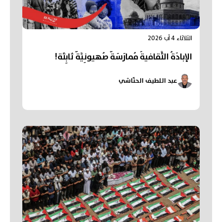
الثلاثاء 4 آب 2026
الإبادَةُ الثَّقافيةُ مُمارَسَةٌ صُهيونِيَّةٌ ثابِتَة!
عبد اللطيف الحنّاشي