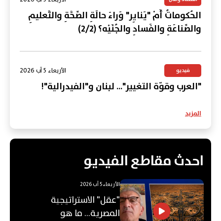
الحُكوماتُ أَمْ "يَنايِر" وَراءَ حالَةِ الصِّحَّةِ والتَّعليمِ
والصِّناعَةِ والفَسادِ والجُنَيْه؟ (2/2)
الأربعاء 5 آب 2026
فيديو
"العرب وقوّة التغيير"... لبنان و"الفيدرالية"!
المزيد
احدث مقاطع الفيديو
الأربعاء 5 آب 2026
"عقل" الاستراتيجية
المصرية... ما هو