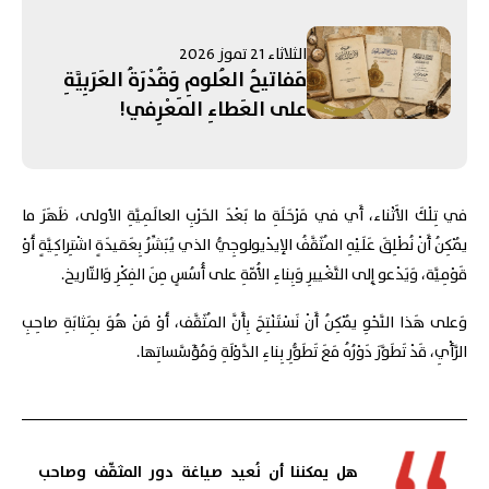
الثلاثاء 21 تموز 2026
مَفاتيحُ العُلومِ وَقُدْرَةُ العَرَبِيَّةِ
على العَطاءِ المَعْرِفي!
في تِلْكَ الأَثْناء، أَي في مَرْحَلَةِ ما بَعْدَ الحَرْبِ العالَمِيَّةِ الأولى، ظَهَرَ ما
يُمْكِنُ أَنْ نُطْلِقَ عَلَيْهِ المُثَقَّفُ الإيدْيولوجِيُّ الذي يُبَشِّرُ بِعَقيدَةٍ اشْتِراكِيَّةٍ أَوْ
قَوْمِيَّة، وَيَدْعو إِلى التَّغْييرِ وَبِناءِ الأُمّةِ على أُسُسٍ مِنَ الفِكْرِ وَالتّاريخ.
وَعلى هَذا النَّحْوِ يُمْكِنُ أَنْ نَسْتَنْتِجَ بِأَنَّ المُثَقَّف، أَوْ مَنْ هُوَ بِمَثابَةِ صاحِبِ
الرَّأْيِ، قَدْ تَطَوَّرَ دَوْرُهُ مَعَ تَطَوُّرِ بِناءِ الدَّوْلَةِ وَمُؤَسَّساتِها.
هل يمكننا أن نُعيد صياغة دور المثقّف وصاحب