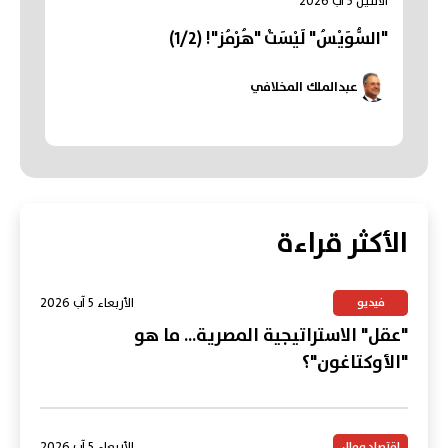
الاثنين 3 آب 2026
"السُّوَيْسُ" لَيْسَتْ "هُرْمُز"! (1/2)
عبدالملك المخلافي
الأكثر قراءة
الأربعاء 5 آب 2026
فيديو
"عقل" الاستراتيجية المصرية... ما هو
"الأوكتاغون"؟
الأربعاء 5 آب 2026
اقتصاد ومال