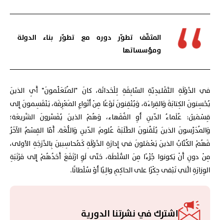
المثقّف تطوّر دوره مع تطوّر بناء الدولة
ومؤسساتها
في الدَّوْلَةِ التَّقْليدِيّةِ السّابِقَةِ لِلْحَداثَة، كانَ "المُتَعَلِّمونَ" أَيِ الذينَ
يُحْسِنونَ الكِتابَةَ وَالقِراءَة، وَيُتْقِنونَ نَوْعًا مِنْ أَنْواعِ المَعْرِفَة، يَنْقَسِمونَ إِلى
قِسْمَيْن: عُلَماءُ الدّينِ أَوِ الفُقَهاء، وَهُمْ الذينَ يُفَسِّرونَ الشَّريعَة؛
وَالمُدَرِّسونَ الذينَ يُلَقِّنونَ الطَّلَبَةَ عُلومَ الدّينِ وَاللُّغَة. أَمّا القِسْمُ الآخَرُ
فَهُمْ الكُتّابُ الذينَ يَعْمَلونَ في إِدارَةِ الدَّوْلَةِ كَمُحاسِبينَ بِالدَّرَجَةِ الأولى،
مِنْ دونِ أَنْ يَكونوا جُزْءًا مِنَ السُّلْطَة، حَتّى لَوِ ارْتَفَعَ أَحَدُهُمْ إِلى مَرْتَبَةِ
الوِزارَةِ الَّتي تَبْقى حِكْرًا على الحاكِمِ والِيًا أَوْ سُلْطانًا.
اشترك في نشرتنا الدورية