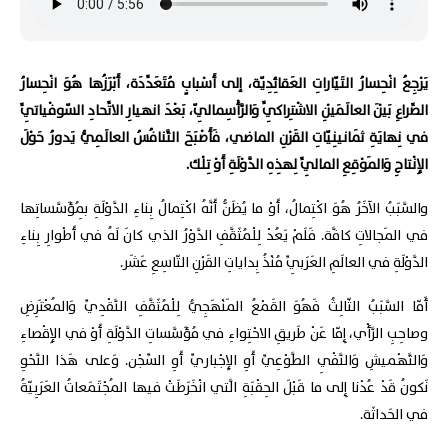
يَرْجِعُ انْحِسارُ التَيّاراتِ العَقائِدِيّة، إلى أَسْبابٍ مُتَعَدِّدَة، أَبْرَزُها هُوَ انْحِسارُ
الصِّراعِ بَيْنَ العالَمَيْنِ الاشْتِراكِيِّ وَالرَّأْسِمالِيّ، بَعْدَ انهيارِ الاتِّحادِ السّوفْياتِيِّ
في نِهايَةِ ثَمانينِيّاتِ القَرْنِ الماضي، فَأَصْبَحَ التَّنافُسُ العالَمِيُّ يَدورُ حَوْلَ
الإِنْتاجِ وَالمَوْقِعِ المالِيِّ لِهذِهِ الدَّوْلَةِ أَوْ تِلْك.
والسَّبَبُ الآخَرُ هُوَ اكْتِمالُ، أَوْ ما يُظَنُّ أَنَّهُ اكْتِمالُ بِناءِ الدَّوْلَةِ بِمُؤَسَّساتِها
في المَجالاتِ كافَّة. فَلَمْ يَعُدْ لِلْمُثَقَّفِ الدَّوْرُ الذي كانَ لَهُ في أَطْوارِ بِناءِ
الدَّوْلَةِ في العالَمِ العَرَبِيِّ مُنْذُ بِداياتِ القَرْنِ التّاسِعِ عَشَر.
أَمّا السَّبَبُ الثّالِثُ فَهُوَ القَمْعُ المَنْهَجِيُّ لِلْمُثَقَّفِ النَّقْدِيِّ وَالمُعْتَرِضِ
وصاحِبِ الرَّأْي، إِمّا عَنْ طَريقِ الاحْتِواءِ في مُؤَسَّساتِ الدَّوْلَةِ أَوْ في الإِقْصاءِ
وَالتَّهْميشِ وَالنَّفْيِ الطَّوْعِيِّ أَوِ الإِجْباريِّ أَوِ السِّجْن. وَعلى هَذا النَّحْوِ
نَكونُ قَدْ عُدْنا إِلى ما قَبْلَ الحِقْبَةِ الَّتي انْخَرَطَتْ فيها المُجْتَمَعاتُ العَرَبِيّةُ
في الحَداثَة.