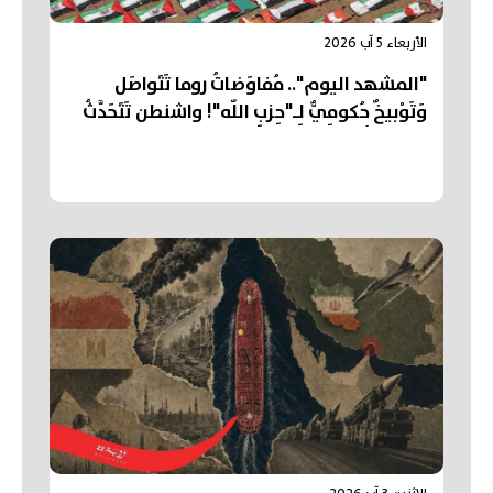
الأربعاء 5 آب 2026
"المشهد اليوم".. مُفاوَضاتُ روما تَتَواصَل
وَتَوْبيخٌ حُكومِيٌّ لِـ"حِزبِ اللّه"! واشنطن تَتَحَدَّثُ
عَن "تَقَدُّم" في مُفاوَضاتِ "هُرْمُز"... وتَشْيِيعُ
"أكبَرِ جنازَةٍ" في تاريخِ قِطاعِ غَزَّة