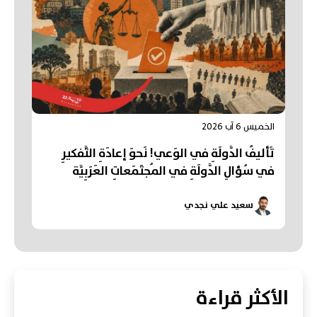
الخميس 6 آب 2026
تَأليفُ الدَّولَةِ في الوَعي! نَحوَ إعادَةِ التَّفكيرِ
في سُؤالِ الدَّولَةِ في المُجتَمَعاتِ العَرَبِيَّة
سعيد علي نجدي
الأكثر قراءة