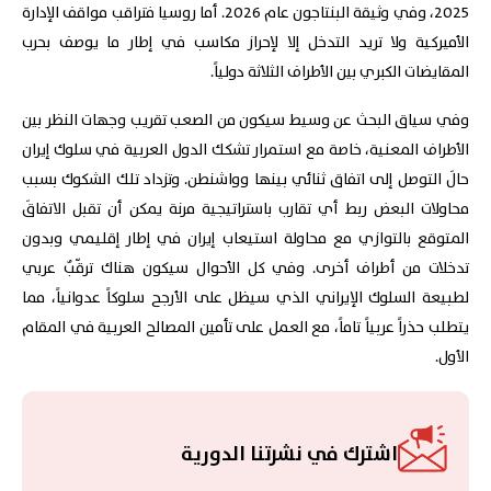
2025، وفي وثيقة البنتاجون عام 2026. أما روسيا فتراقب مواقف الإدارة
الأميركية ولا تريد التدخل إلا لإحراز مكاسب في إطار ما يوصف بحرب
المقايضات الكبري بين الأطراف الثلاثة دولياً.
وفي سياق البحث عن وسيط سيكون من الصعب تقريب وجهات النظر بين
الأطراف المعنية، خاصة مع استمرار تشكك الدول العربية في سلوك إيران
حالَ التوصل إلى اتفاق ثنائي بينها وواشنطن. وتزداد تلك الشكوك بسبب
محاولات البعض ربط أي تقارب باستراتيجية مرنة يمكن أن تقبل الاتفاقَ
المتوقع بالتوازي مع محاولة استيعاب إيران في إطار إقليمي وبدون
تدخلات من أطراف أخرى. وفي كل الأحوال سيكون هناك ترقّبٌ عربي
لطبيعة السلوك الإيراني الذي سيظل على الأرجح سلوكاً عدوانياً، مما
يتطلب حذراً عربياً تاماً، مع العمل على تأمين المصالح العربية في المقام
الأول.
اشترك في نشرتنا الدورية