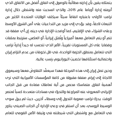
يتملكه يقين بأن إدارته مطالَبةٌ بالوصول إلى اتفاق أفضل من الاتفاق الذي
أبرمته إدارة أوباما عام 2015، والذي انسحبت منه واشنطن خلال إدارة
ترامب الأولى باعتباره اتفاقاً سيئاً سيكلف الولايات المتحدة الكثير من
التبعات لاحقاً، وقد يؤدي إلى مزيد من التداعيات على أمن الشرق الأوسط
وعلى الشركاء في الإقليم، كما أوضحت الإدارة في حينه. إن أي صفقة قد
تتم أو يتم التعامل معها أميركياً وتُقبَل إيرانياً، أو العكس، سترتبط بملفات
وقضايا على كل المستويات تقريباً، الأمر الذي تتحسب له جيداً إدارةُ ترامب
التي تتعامل بمنطق الحزمة الواحدة، في ظل تخوفات من عدم التزام إيران
واحتمالية استئنافها تخصيبَ اليورانيوم بنِسب عالية.
وحين تصل إيران إلى هذه المرحلة فهذا سيعقِّد التفاوضَ معها وسيعوق
الاتجاهَ إلى إبرام صفقة مقبولة من كافة المؤسسات الأميركية التي ترى
أهميةَ اتفاق متماسك محصن من أية تعاملات مضادة من قبل الجانب
الإيراني المعروف عنه المراوغة والتحرك في مساحات متعددة كسباً لعنصر
الوقت. يدرك ترامب صعوبة التحول إلى وسطاء آخرين، حيث لم يبقَ سوى
الوسيط الروسي، بعد أن استقر في وعي الإدارة أن الجانب الصيني يناور
في التعامل مع واشنطن التي شيطنته في وثيقة الأمن القومي للعام