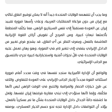
وما يجب أن تتفهمه الولايات المتحدة جيداً أنه لا يمكن توقيع اتفاق ثنائي
مع إيران من دون مراعاة المتطلبات العربية، وعلى رأسها ضرورة تقييد
إيران عن العودة مستقبلاً إلى نفس السيناريو الراهن، مما يكلّف المنطقةَ
بأكملها تبعاتٍ كبيرة. ومن المرجح أن تقويض أركان القوة الإيرانية
الغاشمة بالفعل، وبصرف النظر عن أي اتفاق، قد يشجع فرض تغيير من
الداخل الإيراني يفضي إلى تتغير تام في الصورة، وهو رهان تعمل عليه
الولايات المتحدة في ظلّ تحركات أمنية واستخباراتية كبيرة تجري بالتنسيق
مع الجانب الإسرائيلي.
والواقع أن الإدارة الأميركية ستجد نفسها في وقت محدد أمام ضرورة
استئناف القوة مجدداً لإجبار الجانب الإيراني على العودة للتفاوض. والكف
عن طرح خيارات الحصار والمراقبة والتتبع في الوقت الراهن ليس لأنها
مكلّفة، وإنما لأنها ستؤدي إلى تبني مقاربة فرضتها إيران نفسها. ولعل
ما كشفته حالةُ الجدال داخل الولايات المتحدة بشأن ما تم عسكرياً بالفعل،
يؤكد أن التوافقات داخل الإدارة تتجه نحو حسم الخيار العسكري، بوصفه