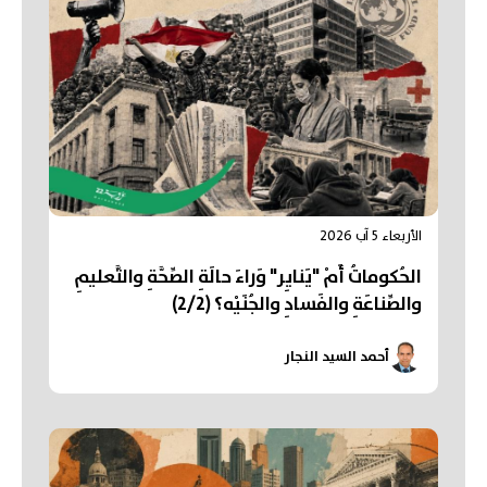
الأربعاء 5 آب 2026
الحُكوماتُ أَمْ "يَنايِر" وَراءَ حالَةِ الصِّحَّةِ والتَّعليمِ
والصِّناعَةِ والفَسادِ والجُنَيْه؟ (2/2)
أحمد السيد النجار