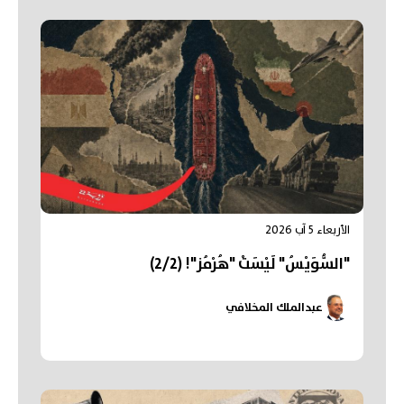
الأربعاء 5 آب 2026
"السُّوَيْسُ" لَيْسَتْ "هُرْمُز"! (2/2)
عبدالملك المخلافي