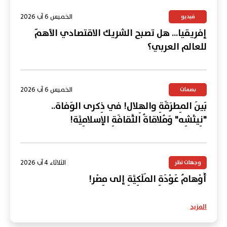
الخميس 6 آب 2026
فيديو
إفريقيا... هل تصبح الشريك الاقتصادي الأهمّ
للعالم العربي؟
الخميس 6 آب 2026
بصمات
بَينَ المِطرَقَةِ والهِلال! في ذِكرى الوَفاة..
"نِيتْشِه" وَمُلاقاةُ الثَّقافَةِ الإسلامِيَّة!
الثلاثاء 4 آب 2026
وجهات نظر
أَوْهامُ عَوْدَةِ المَلَكِيَّةِ إلى مِصْر!
المزيد