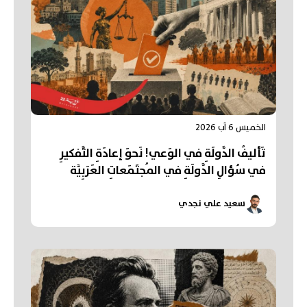
الخميس 6 آب 2026
تَأليفُ الدَّولَةِ في الوَعي! نَحوَ إعادَةِ التَّفكيرِ
في سُؤالِ الدَّولَةِ في المُجتَمَعاتِ العَرَبِيَّة
سعيد علي نجدي