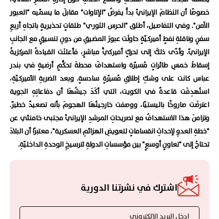
خصوصًا أن النظامَ الإيرانيّ بدأَ يفرضُ "الإتاوات" مقابلَ ما يسمّيه "العبور
الآمن". وفي التفاصيل، أطلق "الحرس الثوري" طلقاتٍ تحذيريةٍ باتجاهِ أربعِ
سفنٍ وناقلةِ نفطٍ أميركيّةٍ حاولَت عبورَ المضيقِ من دونِ تنسيقٍ مع الجانبِ
الإيرانيّ. وأدّى ذلكَ إلى تحركٍ أميركيٍّ مباشرٍ، فأعلنَت القيادةُ المركزيةُ
إسقاطَ خمسِ طائراتٍ مُسيّرة واستهدافَ محطةَ تحكُّمٍ أرضيةٍ في بندر
عباس كانت على وشكِ إطلاقِ مُسيّرةٍ سادسةٍ. وبعد الضربةِ الأميركيّةِ،
استُهدِفَت قاعدةٌ في الكويت، التي أكَدَ جيشُهَا أن دفاعاتِهِ الجوية
اعترضَت صاروخًا باليستيًا، ووصفت خارجيتُهَا الهجومَ بأنه تصعيدٌ خطيرٌ.
وتزامنَ هذا الاستهدافُ مع تصريحاتِ المرشدِ الإيرانيِّ مجتبى خامنئي عن
"خطةِ العدوِ لإحداثِ انقساماتٍ لتعويضِ الهزائمِ العسكرية"، معتبرًا أن البلادَ
تحتاجُ إلى "تعاونٍ أوسعٍ" بين مؤسساتِ الدولةِ لترسيخِ الوحدةِ الداخليّةِ.
اشترك في نشرتنا الدورية