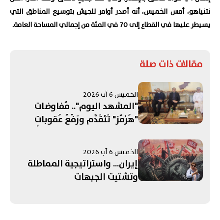
نتنياهو، أمس الخميس، أنه أصدر أوامر للجيش بتوسيع المناطق التي
يسيطر عليها في القطاع إلى 70 في المئة من إجمالي المساحة العامة.
مقالات ذات صلة
الخميس 6 آب 2026
"المشهد اليوم".. مُفاوضات
"هُرْمُز" تَتَقَدَّم ورَفْعُ عُقوباتٍ
مُرتَبِطَةٍ بِـ"الحَرَس"! التَّصعيدُ
الإسرائيليُّ جَنوبًا يُبَدِّدُ الآمالَ
الخميس 6 آب 2026
بِمُفاوَضاتِ روما... وإدانَةٌ عَرَبِيَّةٌ -
إيران... واستراتيجية المماطلة
إسلامِيَّّةٌ لِانتِهاكاتِ الاحتِلالِ في
وتشتيت الجبهات
القُدس