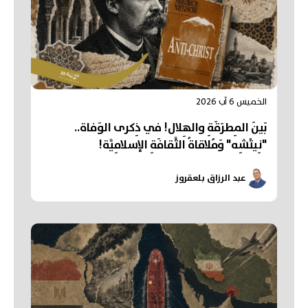
الخميس 6 آب 2026
بَينَ المِطرَقَةِ والهِلال! في ذِكرى الوَفاة..
"نِيتْشِه" وَمُلاقاةُ الثَّقافَةِ الإسلامِيَّة!
عبد الرزاق بلعقروز