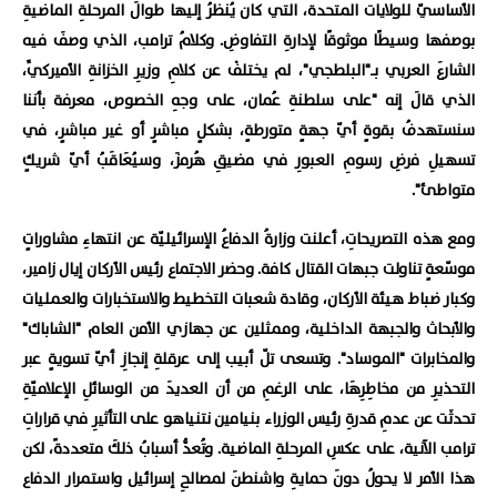
الأساسيّ للولايات المتحدة، التي كان يُنظرُ إليها طوالَ المرحلةِ الماضيةِ
بوصفها وسيطًا موثوقًا لإدارةِ التفاوضِ. وكلامُ ترامب، الذي وصفَ فيه
الشارعَ العربي بـ"البلطجي"، لم يختلفْ عن كلامِ وزيرِ الخزانةِ الأميركيِّ،
الذي قالَ إنه "على سلطنةِ عُمان، على وجهِ الخصوص، معرفة بأننا
سنستهدفُ بقوةٍ أيّ جهةٍ متورطةٍ، بشكلٍ مباشرٍ أو غير مباشرٍ، في
تسهيلِ فرضِ رسومِ العبورِ في مضيقِ هُرمزَ، وسيُعَاقَبُ أيّ شريكٍ
متواطئ".
ومع هذه التصريحاتِ، أعلنت وزارةُ الدفاعُ الإسرائيليّة عن انتهاءِ مشاوراتٍ
موسّعةٍ تناولت جبهات القتال كافة. وحضر الاجتماع رئيس الأركان إيال زامير،
وكبار ضباط هيئة الأركان، وقادة شعبات التخطيط والاستخبارات والعمليات
والأبحاث والجبهة الداخلية، وممثلين عن جهازي الأمن العام "الشاباك"
والمخابرات "الموساد". وتسعى تلّ أبيب إلى عرقلةِ إنجازِ أيّ تسويةٍ عبر
التحذيرِ من مخاطِرِهَا، على الرغمِ من أن العديدَ من الوسائلِ الإعلاميّةِ
تحدثَت عن عدمِ قدرةِ رئيس الوزراء بنيامين نتنياهو على التأثيرِ في قراراتِ
ترامب الآنية، على عكسِ المرحلةِ الماضية. وتُعدُّ أسبابُ ذلكَ متعددةً، لكن
هذا الأمر لا يحولُ دونَ حمايةِ واشنطنَ لمصالحِ إسرائيل واستمرار الدفاع