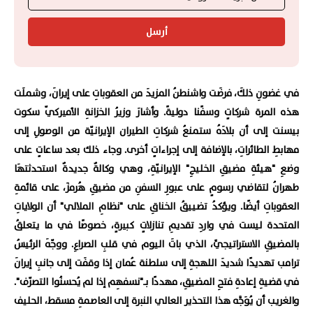
أرسل
في غضونِ ذلكَ، فرضَت واشنطنُ المزيدَ من العقوباتِ على إيرانَ، وشملَت
هذه المرة شركاتٍ وسفًنا دوليةً. وأشارَ وزيرُ الخزانةِ الأميركيّ سكوت
بيسنت إلى أن بلادَهُ ستمنعُ شركاتِ الطيران الإيرانيّة من الوصولِ إلى
مهابطِ الطائراتِ، بالإضافة إلى إجراءاتٍ أخرى. وجاء ذلك بعد ساعاتٍ على
وضعِ "هيئةِ مضيقِ الخليجِ" الإيرانيّةِ، وهي وكالةٌ جديدةٌ استحدثتهَا
طهرانُ لتقاضي رسومٍ على عبورِ السفنِ من مضيقِ هُرمزَ، على قائمةِ
العقوباتِ أيضًا. ويؤكدُ تضييقُ الخناقِ على "نظامِ الملالي" أن الولاياتِ
المتحدة ليست في واردِ تقديمِ تنازلاتٍ كبيرةٍ، خصوصًا في ما يتعلقُ
بالمضيقِ الاستراتيجيِّ، الذي باتَ اليوم في قلبِ الصراعِ. ووجّهَ الرئيسُ
ترامب تهديدًا شديدَ اللهجةِ إلى سلطنة عُمان إذا وقفَت إلى جانبِ إيرانَ
في قضيةِ إعادةِ فتحِ المضيقِ، مهددًا بـ"نسفهِم إذا لم يُحسنُوا التصرّف".
والغريب أن يُوَجَّه هذا التحذير العالي النبرة إلى العاصمةِ مسقط، الحليف