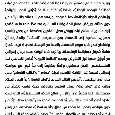
ويزيد هذا الواقع المُعاش من الضغوط المفروضة على الحكومة، مع غياب
"مظلّة" الوحدة الوطنيّة الداخليّة. فـ"حزب الله" يُكرّس الدور الإيرانيّ
ويُهاجم الدولة وأركانها، كما خصومه، ويتهمهم بالعمالة والتنازلات من
دون طائلة، ويرفض مسار المفاوضات المباشرة معتمدًا على ما ستفضي
إليه مشاورات إسلام آباد. ورفض فصل الملفين بعضهما عن بعض يُناسب
طهران، الساعية إلى التمسك بمن تسميهم "الحلفاء". والمفارقة أنّ
واشنطن تبدو في موقع الممسك بالعصا من الوسط. فهي لا تريد انفجارًا
شاملًا يُعرقل حساباتها الإقليميّة، ولا تريد في الوقت عينه حرمان إسرائيل
من أوراق ضغطٍ قبل التفاوض. وهذه "الطامة الكبرى" تُحاصر اللبنانيين كما
الفلسطينيين، الذين يعيشون واقعًا مشابهًا إلى حدٍّ كبيرٍ، مع مواصلة
إسرائيل تصفية كبار القادة التابعين لحركة "حماس" و"كتائب القسام" ومن
يدور في فلكهما، وآخرهم القائد الجديد لـ"لواء الشمال" عزّ الدين البيك،
ونائب قائد "لواء غزة"، عماد اسليم. وتتعرقل خطة ترامب وتتجرّد من
مضمونها، كما تنحصرُ في إطار نزع سلاح الحركة الفلسطينيّة، التي تبدو
عاجزة أمام آلة الحرب الإسرائيليّة المستمرة في قتل أهالي قطاع غزّة من
دون هوادة، وتدمير ما تبقى من منازل وأبنية سكنيّة متصدعة، مع رفض
إدخال أي مواد تتعلق بالإعمار. وفي تحدٍّ جديدٍ لاتفاق وقف النار، أعلن