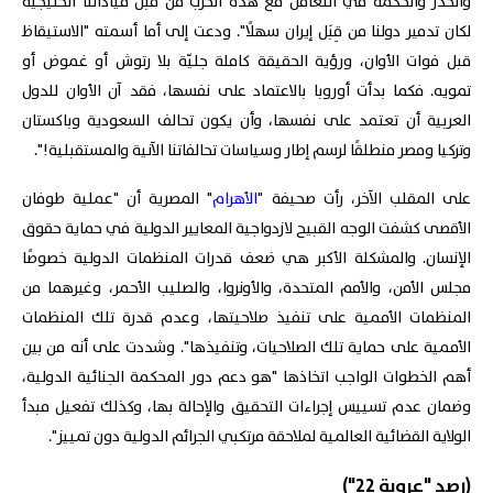
والحذَر والحكمة في التعامل مع هذه الحرب من قبل قياداتنا الخليجية
لكان تدمير دولنا من قِبَل إيران سهلًا". ودعت إلى أما أسمته "الاستيقاظ
قبل فوات الأوان، ورؤية الحقيقة كاملة جليّة بلا رتوش أو غموض أو
تمويه. فكما بدأت أوروبا بالاعتماد على نفسها، فقد آن الأوان للدول
العربية أن تعتمد على نفسها، وأن يكون تحالف السعودية وباكستان
وتركيا ومصر منطلقًا لرسم إطار وسياسات تحالفاتنا الآنية والمستقبلية!".
على المقلب الآخر، رأت صحيفة "
الأهرام
" المصرية أن "عملية طوفان
الأقصى كشفت الوجه القبيح لازدواجية المعايير الدولية في حماية حقوق
الإنسان. والمشكلة الأكبر هي ضعف قدرات المنظمات الدولية خصوصًا
مجلس الأمن، والأمم المتحدة، والأونروا، والصليب الأحمر، وغيرهما من
المنظمات الأممية على تنفيذ صلاحيتها، وعدم قدرة تلك المنظمات
الأممية على حماية تلك الصلاحيات، وتنفيذها". وشددت على أنه من بين
أهم الخطوات الواجب اتخاذها "هو دعم دور المحكمة الجنائية الدولية،
وضمان عدم تسييس إجراءات التحقيق والإحالة بها، وكذلك تفعيل مبدأ
الولاية القضائية العالمية لملاحقة مرتكبي الجرائم الدولية دون تمييز".
(رصد "عروبة 22")