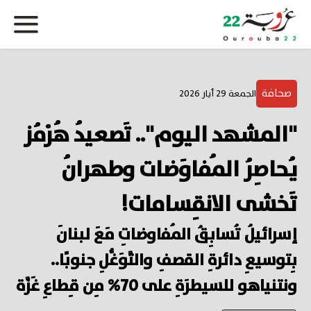
صحافة
الجمعة 29 أيار 2026
"المشهد اليوم".. تَصعيدُ هُرْمُز
يُحاصِرُ المُفاوَضات وطهرانُ
تَخشى الانقِسامات!
إسرائيلُ تُسابِقُ المُفاوضاتِ مَعَ لبنانَ
بِتوسيعِ دائرةِ القصفِ والتَّوَغُّلِ جنوبًا..
ونتنياهو للسيطرَةِ على 70% مِن قِطاعِ غَزَّة