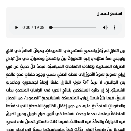
استمع للمقال
بين اتفاقٍ لم يُقرّْ وتصعيدٍ مُستمرٍ في التصريحاتِ، يعيشُ العالمُ في قلقٍ
وتوجسٍ ممَّا ستؤدي إليهِ التطوراتُ بينَ واشنطنَ وطهرانَ، في ظلِّ تبادلِ
الضرباتِ العسكريةِ وتقاذفِ الاتهاماتِ السياسيّةِ. فبعدَ كلِّ حديثٍ عن قربِ
إبرامِ تسويةٍ تعودُ الأمورُ إلى نقطةِ الصفرِ، بسببِ وجودِ ملفاتٍ عدةٍ عالقةٍ
بين الجانبين، لا يريدُ أيُّ طرفٍ التنازلَ عنهَا إرضاءً لجمهورِهِ وقاعدتِهِ
الشعبيّةِ. إذ إن دائرة المشككين بنتائجِ الحربِ في الولاياتِ المتحدةِ بدأت
تتسعُ، فيما يئنُّ شعبُ إيران، المتمسكة باستراتيجيةِ "الصمود"، من الحصارِ
والعقوباتِ المتجدّدةِ عليه، من دونِ إغفالِ الفاتورةِ الباهظةِ التي تدفعُهَا
المنطقةُ برمتها، بعدما وجدَت نفسَهَا في أتونِ صراعٍ طويلٍ ومريرٍ تضيقُ
فيه الخياراتُ وتتعقّدُ فيه المطالبُ. ففيما كانت باكستان تعملُ على تمديدِ
الهدنةِ بينَ طرفيِّ النزاعِ، حرّكَت قطرُ دبلوماسيتها سعيًا إلى إيجادِ مخرجٍ