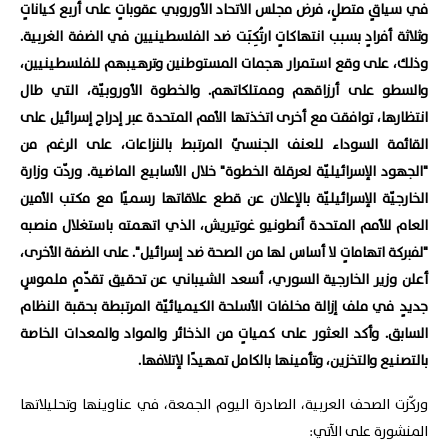
في سياقٍ متصلٍ، فرض مجلس الاتحاد الأوروبي عقوباتٍ على أربع كياناتٍ
وثلاثة أفرادٍ بسبب انتهاكاتٍ ارتُكِبَت ضد الفلسطينيين في الضفة الغربية.
وذلك، على وقع استمرار هجمات المستوطنين وترهيبهم للفلسطينيين،
والسطو على أرزاقهم وممتلكاتهم. والخطوة الأوروبيّة، التي طال
انتظارها، توافقت مع أخرى اتخذتها الأمم المتحدة عبر إدراج إسرائيل على
القائمة السوداء للعنف الجنسيّ المرتبط بالنزاعات، على الرغم من
"الجهود الإسرائيليّة لعرقلة الخطوة" خلال الأسابيع الماضية. وردّت وزارة
الخارجيّة الإسرائيليّة بالإعلان عن قطع علاقاتها رسميًا مع مكتب الأمين
العام للأمم المتحدة أنطونيو غوتيريش، الذي اتهمته باستغلال منصبه
"لفبركة اتهاماتٍ لا أساس لها من الصحة ضد إسرائيل". على الضفة الأخرى،
أعلن وزير الخارجية السوري، أسعد الشيباني عن تحقيق تقدّمٍ ملموسٍ
جديدٍ في ملف إزالة مخلفات الأسلحة الكيميائيّة المرتبطة بحقبة النظام
السابق. وأكد العثور على كمياتٍ من الذخائر والمواد والمعدات الخاصة
بالتصنيع والتخزين، وتأمينها بالكامل تمهيدًا لإتلافها.
وركّزت الصحف العربية، الصادرة اليوم الجمعة، في عناوينها وتحليلاتها
المنشورة على الآتي: