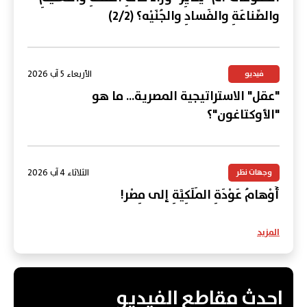
والصِّناعَةِ والفَسادِ والجُنَيْه؟ (2/2)
الأربعاء 5 آب 2026
فيديو
"عقل" الاستراتيجية المصرية... ما هو
"الأوكتاغون"؟
الثلاثاء 4 آب 2026
وجهات نظر
أَوْهامُ عَوْدَةِ المَلَكِيَّةِ إلى مِصْر!
المزيد
احدث مقاطع الفيديو