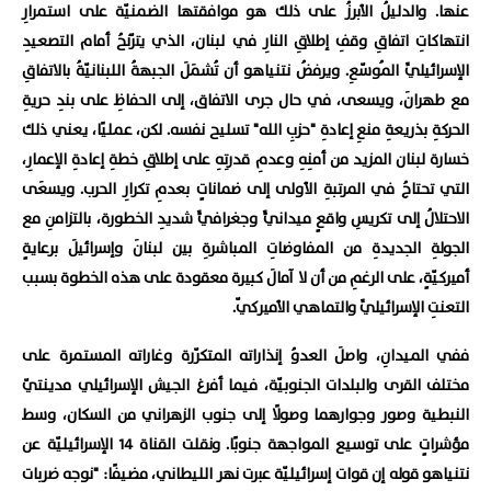
عنها. والدليلُ الأبرزُ على ذلك هو موافقتها الضمنيّة على استمرارِ
انتهاكاتِ اتفاقِ وقفِ إطلاقِ النارِ في لبنان، الذي يترّنحُ أمام التصعيدِ
الإسرائيليِّ المُوسّعِ. ويرفضُ نتنياهو أن تُشمَلَ الجبهةُ اللبنانيّةُ بالاتفاقِ
مع طهرانَ، ويسعى، في حال جرى الاتفاق، إلى الحفاظِ على بندِ حريةِ
الحركةِ بذريعةِ منعِ إعادةِ "حزبِ الله" تسليح نفسه. لكن، عمليًا، يعني ذلك
خسارة لبنان المزيد من أمنِهِ وعدمِ قدرتِهِ على إطلاقِ خطةِ إعادةِ الإعمارِ،
التي تحتاجُ في المرتبةِ الأولى إلى ضماناتٍ بعدمِ تكرارِ الحرب. ويسعَى
الاحتلالُ إلى تكريسِ واقعٍ ميدانيٍّ وجغرافيٍّ شديدِ الخطورة، بالتزامنِ مع
الجولةِ الجديدةِ من المفاوضاتِ المباشرةِ بين لبنانَ وإسرائيلَ برعايةٍ
أميركيّةٍ، على الرغمِ من أن لا آمالَ كبيرة معقودة على هذه الخطوة بسبب
التعنتِ الإسرائيليِّ والتماهي الأميركيّ.
ففي الميدانِ، واصلَ العدوُ إنذاراته المتكرّرة وغاراته المستمرة على
مختلف القرى والبلدات الجنوبيّة، فيما أفرغ الجيش الإسرائيلي مدينتيّ
النبطية وصور وجوارهما وصولًا إلى جنوب الزهراني من السكان، وسط
مؤشراتٍ على توسيع المواجهة جنوبًا. ونقلت القناة 14 الإسرائيليّة عن
نتنياهو قوله إن قوات إسرائيليّة عبرت نهر الليطاني، مضيفًا: "نوجه ضربات