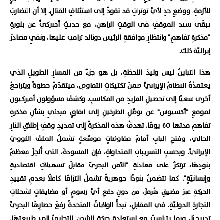
للأزمةِ، ووضعِ حدٍ لأيِّ توتراتٍ قد تقودُ إلى استئنافِ القتالِ. إلا أن التضاربَ
يبقَى سيد الموقفِ في الوقتِ الراهنِ، مع حديثٍ أميركيٍّ عن بلورةِ
"مذكرةِ تفاهمٍ" وانتظارِ موافقةِ الرئيس دونالد ترامب عليها، ونفيِ مصادرَ
إيرانيّة ذلك.
هذا التباينُ ليس وليدَ اللحظةِ، بل هو جزءٌ من المسارِ الطويلِ الذي
يعتمدُهُ النظامُ الإيرانيُّ ضمنَ تكتيكاتِ التفاوضِ، فيتقدّمُ خطوةً ويتراجعُ
أخرى سعيًا إلى تحصيلِ المزيدِ من المكاسبِ. وكشفَ مسؤولون أميركيون
لموقعِ "أكسيوس" عن توصّلِ الطرفينِ إلى اتفاقٍ مبدئيٍ بشأنِ مذكرةِ
تفاهمٍ مدتها 60 يومًا. تهدفُ هذه المذكرةُ إلى تمديدِ وقفِ إطلاقِ النارِ
الحالي، وفتحِ البابِ أمامَ مفاوضاتٍ موسّعةٍ تشملُ الملفَ النوويَ
الإيرانيَّ. وبحسبِ التسريباتِ المتداولةِ، فإن المسودةَ، التي أُنجزَ معظمُ
بنودِهَا، ترتكزُ على معادلةِ "الأمن البحريّ مقابلَ تسهيلاتٍ اقتصاديةٍ
وإنسانيّةٍ". كما تتضمنُ بنودًا جوهريةً تشملُ التزامًا كاملًا بعدمِ تقييدِ
الحركةِ عبرَ مضيقِ هُرمزَ، من دونِ دفعِ أيِّ رسومٍ أو مضايقاتٍ لشحناتِ
التجارةِ الدوليّةِ. في المقابلِ، تبدأُ الولاياتُ المتحدةُ رفعَ حصارِهَا البحريِّ
تدريجيًا، وبما يتناسبُ مع استعادةِ حركةِ الشحنِ التجاريِّ إلى طبيعتِهَا.