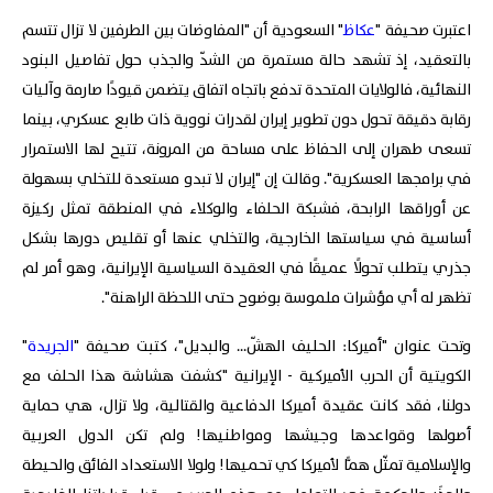
اعتبرت صحيفة "
عكاظ
" السعودية أن "المفاوضات بين الطرفين لا تزال تتسم
بالتعقيد، إذ تشهد حالة مستمرة من الشدّ والجذب حول تفاصيل البنود
النهائية، فالولايات المتحدة تدفع باتجاه اتفاق يتضمن قيودًا صارمة وآليات
رقابة دقيقة تحول دون تطوير إيران لقدرات نووية ذات طابع عسكري، بينما
تسعى طهران إلى الحفاظ على مساحة من المرونة، تتيح لها الاستمرار
في برامجها العسكرية". وقالت إن "إيران لا تبدو مستعدة للتخلي بسهولة
عن أوراقها الرابحة، فشبكة الحلفاء والوكلاء في المنطقة تمثل ركيزة
أساسية في سياستها الخارجية، والتخلي عنها أو تقليص دورها بشكل
جذري يتطلب تحولًا عميقًا في العقيدة السياسية الإيرانية، وهو أمر لم
تظهر له أي مؤشرات ملموسة بوضوح حتى اللحظة الراهنة".
وتحت عنوان "أميركا: الحليف الهشّ... والبديل"، كتبت صحيفة "
الجريدة
"
الكويتية أن الحرب الأميركية - الإيرانية "كشفت هشاشة هذا الحلف مع
دولنا، فقد كانت عقيدة أميركا الدفاعية والقتالية، ولا تزال، هي حماية
أصولها وقواعدها وجيشها ومواطنيها! ولم تكن الدول العربية
والإسلامية تمثّل همًّا لأميركا كي تحميها! ولولا الاستعداد الفائق والحيطة