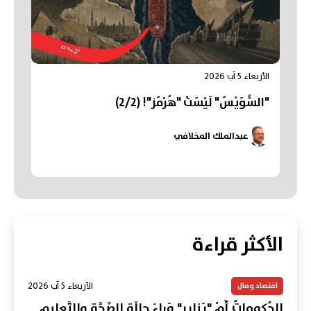
الأربعاء 5 آب 2026
"السُّوَيْسُ" لَيْسَتْ "هُرْمُز"! (2/2)
عبدالملك المخلافي
الأكثر قراءة
الأربعاء 5 آب 2026
اقتصاد ومال
الحُكوماتُ أَمْ "يَنايِر" وَراءَ حالَةِ الصِّحَّةِ والتَّعليمِ