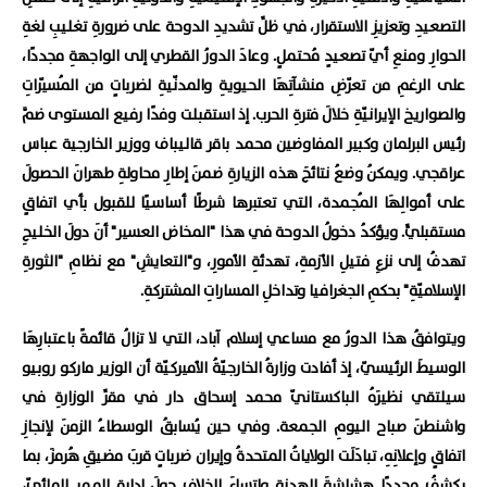
التصعيدِ وتعزيزِ الاستقرار، في ظلِّ تشديدِ الدوحة على ضرورةِ تغليبِ لغةِ
الحوارِ ومنعِ أيّ تصعيدٍ مُحتملٍ. وعادَ الدورُ القطري إلى الواجهةِ مجددًا،
على الرغمِ من تعرّضِ منشآتِهَا الحيويةِ والمدنّيةِ لضرباتٍ من المُسيّراتِ
والصواريخ الإيرانيّةِ خلالَ فترةِ الحرب. إذ استقبلت وفدًا رفيع المستوى ضمَّ
رئيس البرلمان وكبير المفاوضين محمد باقر قاليباف ووزير الخارجية عباس
عراقجي. ويمكنُ وضعُ نتائجَ هذه الزيارةِ ضمنَ إطارِ محاولةِ طهرانَ الحصولَ
على أموالِهَا المُجمدة، التي تعتبرها شرطًا أساسيًا للقبول بأي اتفاقٍ
مستقبليٍّ. ويؤكدُ دخولُ الدوحة في هذا "المخاض العسير" أنَ دولَ الخليجِ
تهدفُ إلى نزعِ فتيلِ الأزمةِ، تهدئةِ الأمورِ، و"التعايشِ" مع نظامِ "الثورةِ
الإسلاميّةِ" بحكمِ الجغرافيا وتداخلِ المساراتِ المشتركةِ.
ويتوافقُ هذا الدورُ مع مساعي إسلام آباد، التي لا تزالُ قائمةً باعتبارِهَا
الوسيطَ الرئيسيّ، إذ أفادت وزارةُ الخارجيّةُ الأميركيّة أن الوزير ماركو روبيو
سيلتقي نظيرَهُ الباكستانيّ محمد إسحاق دار في مقرِّ الوزارةِ في
واشنطنَ صباح اليومِ الجمعة. وفي حين يُسابقُ الوسطاءُ الزمنَ لإنجازِ
اتفاقٍ وإعلانِهِ، تبادَلَت الولاياتُ المتحدةُ وإيران ضرباتٍ قربَ مضيقِ هُرمزَ، بما
يكشفُ مجددًا هشاشةَ الهدنةِ واتساعَ الخلافِ حولَ إدارةِ الممرِ المائيّ،