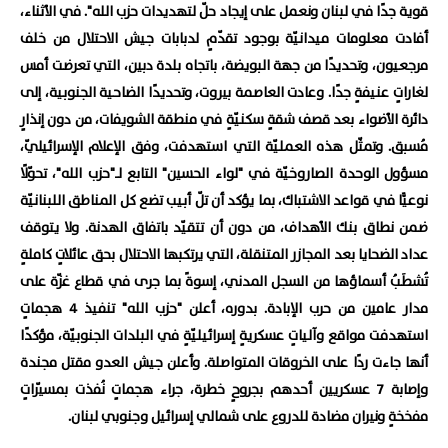
قوية جدًا في لبنان ونعمل على إيجاد حلّ لتهديدات حزب الله". في الأثناء،
أفادت معلومات ميدانيّة بوجود تقدّمٍ لدبابات جيش الاحتلال من خلف
مرجعيون، وتحديدًا من جهة البويضة، باتجاه بلدة دبين، التي تعرضت أمس
لغاراتٍ عنيفةٍ جدًا. وعادت العاصمة بيروت، وتحديدًا الضاحية الجنوبية، إلى
دائرة الأضواء بعد قصف شقةٍ سكنيّةٍ في منطقة الشويفات، من دون إنذارٍ
مُسبق. وتمثّل هذه العمليّة التي استهدفت، وفق الإعلام الإسرائيليّ،
مسؤول الوحدة الصاروخيّة في "لواء الحسين" التابع لـ"حزب الله"، تحوّلًا
نوعيًّا في قواعد الاشتباك، بما يؤكد أن تلّ أبيب تضع كل المناطق اللبنانيّة
ضمن نطاق بنك الأهداف، من دون أن تتقيّد باتفاق الهدنة. ولا يتوقف
عداد الضحايا بعد المجازر المتنقلة، التي يرتكبها الاحتلال بحق عائلاتٍ كاملةٍ
تُشطَبُ أسماؤها من السجل المدني، إسوةً بما جرى في قطاع غزّة على
مدار عامين من حرب الإبادة. بدوره، أعلن "حزب الله" تنفيذ 4 هجماتٍ
استهدفت مواقع وآلياتٍ عسكريةٍ إسرائيليّةٍ في البلدات الجنوبيّة، مؤكدًا
أنها جاءت ردًا على الخروقات المتواصلة. وأعلن جيش العدو مقتل مجندة
وإصابة 7 عسكريين أحدهم بجروحٍ خطرة، جراء هجماتٍ نُفذت بمسيّراتٍ
مفخخةٍ ونيران مضادة للدروع على شمالي إسرائيل وجنوبي لبنان.