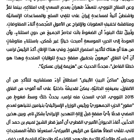
وعن السلاحِ النوويِ، تتعهّدُ طهرانُ بعدمِ السعيِ إلى امتلاكِهِ، بينما تقرُّ
واشنطنُ آليةً لمساعدةِ إيرانَ على تلقِي السلع والمساعدات الإنسانيّة
ومناقشة تخفيفِ العقوبات والإفراج عن الأصولِ المُجمدةِ أثناءَ المفاوضاتِ.
وتُبيّنُ تلكَ البنودُ أن الضغوطَ باتَت تحاصرُ الجميعَ من دونِ استثناءٍ، وأن
العودةَ إلى الحربِ الموسعةِ أصبحت خيارًا غير مُمكن، باستثناءِ مناوشاتٍ
من هنا أو هناك لتأكيدِ استمرارِ النفوذِ. وفي هذا الإطارِ، أكدَ الرئيسُ ترامب
أنَ أيَ اتفاقٍ "مرهونٌ بتحقيقِ صفقةٍ جيدةٍ للولاياتِ المتحدةِ وهذا هو
خطنَا الفاصل"، مجددًا الحديث عن "هزيمة إيران عسكريًا".
ويحاولُ "ساكنُ البيتِ الأبيض" استطلاعَ آراءَ مستشاريه للتأكدِ من أن
الاتفاقَ، بصيغتِهِ الحاليّةِ، يمكنُ تقديمُهُ داخليًا على أنه أقوى من اتفاقِ
2015 النووي، الذي انسحبَ منه ترامب. يحدثُ ذلكَ وسطَ ضغوطٍ من
"صقورِ" الحزبِ الجمهوريّ ورئيسِ الوزراءِ الإسرائيليّ بنيامين نتنياهو لعدمِ
المضيِ قدمًا بأيِّ صفقةٍ قبلَ إزالةِ التهديدِ الإيرانيِّ بشكلٍ تام. وبين هذين
الحدّين، أفادَ الديوانُ الأميري القطري أن أميرَ قطر الشيخ تميم بن حمد آل
ثاني، تلقَى اتصالًا هاتفيًا من الرئيسِ الأميركيِّ، استعرضَا خلالَهُ المستجداتِ
السياسيّةِ والأمنيّةِ الأخيرةِ والجهودِ الإقليميّةِ والدوليّةِ الراميةِ إلى خفضِ