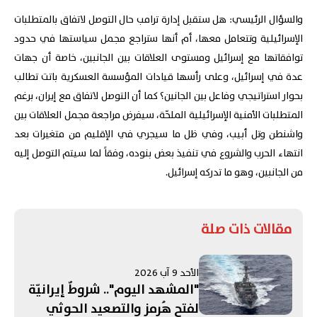
والسؤال الرئيسي: هل ستقبل إدارة ترامب حال التوصل لاتفاق بالمتطلبات
الإسرائيلية وتتعامل معها، أم أنها ستراجع مجمل سياستها في حدود
توافقاتها مع إسرائيل ومستوى العلاقات بين الجانبين، خاصة أن جهات
عدة في إسرائيل، وعلى رأسها قيادات المؤسسة العسكرية باتت تطالب
بحوار استراتيجي وفاعل بين الجانين؟ كما أن التوصل لاتفاق مع إيران، برغم
المتطلبات الأمنية الإسرائيلية الملحّة، سيفرض مراجعة مجمل العلاقات بين
واشنطن وتل أبيب، وفي ظل ما سيجري في الإقليم من متغيرات بعد
انتهاء الحرب والشروع في تنفيذ بعض بنوده، وفقاً لما سيتم التوصل إليه
من الجانبين، وهو ما تدركه إسرائيل.
مقالات ذات صلة
الأحد 9 آب 2026
"المشهد اليوم".. شروطٌ إيرانيّة
لفتحِ هُرمز والتصعيد الحوثي