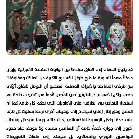
قد يكون الذهاب إلى اتفاق مبادئ بين الولايات المتحدة الأميركية وإيران
مدخلاً مهماً لتسوية ما طرح طوال الأسابيع الأخيرة من اتصالات ومفاوضات
بين طرفي المعادلة والأطراف المعنية. فصحيح أن التوصل لاتفاق أوّلي
مهم، ولكن الأهم نجاح الطرفين في المُضي قُدماً في تنفيذه، خاصة مع
استمرار التجاذب بين الطرفين على الأولويات التي تحكم كل طرف، كما أن
العمل وفق إطار زمني سيحتاج إلى توقيتات أخرى ترتبط بسلوك كل طرف
على حدة، ولعل الوسيط الباكستاني يدرك ذلك، وربما سيدخل وسطاء
آخرون إلى جواره لاحقاً، خاصة أن التفاصيل ممتدة ولا تتوقف عند حدود
البرنامجين النووي والفضائي، بل سيمتد إلى ملفات التعويضات