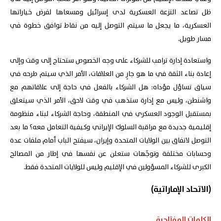
ظل تصاعد النزعة العسكرية لدى إسرائيل ومسعاها لفرض خياراتها
العسكرية، ما يجعل ما سيتم التوصل إليه من نقاط توافق خطوة في
مسار طويل.
واستعادة إدارة ترامب للشركاء على وجه الخصوص ستحتاج إلى وقت وإلى
إعادة بناء الثقة في ما هو جارٍ من العلاقات، الأمر الذي سيتم طرحه في
سياق تساؤل مؤداه: هل الشركاء بالفعل في حاجة إلى علاقاتهم مع
واشنطن، وليس مع إدارة ستذهب في وقت لاحق، الأمر الذي سيتعلق
بمستقبل الوجود العسكري في المنطقة، وحاجة الشركاء لبناء منظومة
إقليمية جديدة مع مراقبة السلوك الإيراني وكيفية التعامل معه؟ ما بعد
التوصل لاتفاق بين الولايات المتحدة وإيران، سيفتح الباب أمام ملفات عدة
وحسابات مختلفة وتوجّهات ستعلن عن نفسها في إطار من المصالح
الكبرى للشركاء المسؤولين في الإقليم وليس للولايات المتحدة فقط.
(الاتحاد الإماراتية)
الكلمات المفتاحية