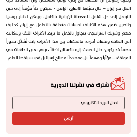
وتدرك إسرائيل أن الخلافات مع إدارة ترامب ستستمر، وأن استعادة حرب
الظل مع إيران – حال تقبُّلها الاتفاق الراهن - سيكون حلاً مؤقتاً إلى حين
التوصل إلى حل شامل للمعضلة الإيرانية بالكامل، ويمكن اعتبار روسيا
والصين ضمن هذه الأطراف لحسابات متعلقة بالتعامل مع إيران كحليف
مهم وشريك استراتيجي يتجاوز بالفعل ما يربط الأطراف الثلاث بإشكالية
أمن الطاقة وملفات أخرى، فالعلاقات بين هذا الأطراف باتت تُشكّل محوراً
مهماً قد يكون- حال انضمت إليه باكستان لاحقاً ، برغم بعض الخلافات في
المواقف – مؤثّراً ومهماً، بل ومهدداً لمصالح إسرائيل في سياقها العام.
اشترك في نشرتنا الدورية
أرسل