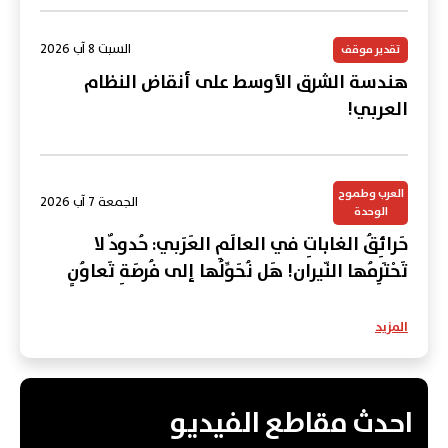
السبت 8 آب 2026
تقدير موقف
هندسة الشرق الأوسط على أنقاض النظام
العربي!
العرب وطموح
الجمعة 7 آب 2026
الوحدة
حَرائِقُ الغاباتِ في العالَمِ العَرَبي: حُدودٌ لا
تَحْتَرِمُها النّيران! هَل نُحَوِّلُها إلى فُرصَةِ تَعاوُنٍ
عَرَبي؟
المزيد
احدث مقاطع الفيديو