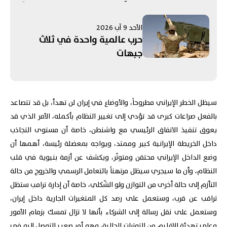
تحت المجهر! إسرائيل تعدّ خططًا
لزعزعة استقرار إيران...
الأحد 9 آب 2026
واستبعاد فرنسا من قائمةِ
حرب عالمية واحدة في ثلاث
الدول للتحقق من نزع سلاح "حزب
جبهات
الله"
سيظل الخطر الإيراني مطروحاً، والأوضاع في إيران لن تهدأ، بل قد تتصاعد
بالفعل صراعات كبرى قد تؤدي إلى تغيير النظام بأكمله، الأمر الذي قد
يعوق تنفيذ الاتفاق الرئيسي مع واشنطن، خاصة أن مستوى التجاذب
داخل الخريطة الإيرانية كبير وممتد، ويواجه بمعضلة رئيسة، أهمها أن
وضع الداخل الإيراني محتقن ومتوتّر، ويكشف عن أزمة بنيوية في قلب
النظام، وأن ما سيجري سيظل مرتهناً بالتعامل الرسمي والخروج من حالة
التأزم إلى حالة أخرى من التوازن ولو الشّكلي، خاصة أن إدارة ترامب ستظل
تراقب عن قرب، وستعمل على رصد كل المتغيرات الجارية داخل إيران،
وستعمل على نقل رسالة إلى الشركاء بأنها لا تزال تمسك بزمام الأمور
وعلي تهدئة الإقليم من التوترات الحالية، وهو أمر صعب التوصل إليه في