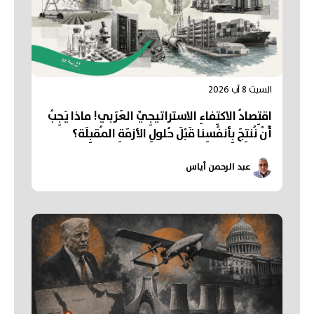
السبت 8 آب 2026
اقتِصادُ الاكتِفاءِ الاستراتيجِيِّ العَرَبي! ماذا يَجِبُ
أَنْ نُنتِجَ بِأنفُسِنا قَبْلَ حُلولِ الأزمَةِ المُقبِلَة؟
عبد الرحمن أياس