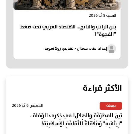
السبت 8 آب 2026
بين الراتب والناتج… الاقتصاد العربي تحت ضغط
"الفجوة"!
إعداد: منى حمدان - تقديم: رولا سويد
الأكثر قراءة
الخميس 6 آب 2026
بصمات
بَينَ المِطرَقَةِ والهِلال! في ذِكرى الوَفاة..
"نِيتْشِه" وَمُلاقاةُ الثَّقافَةِ الإسلامِيَّة!