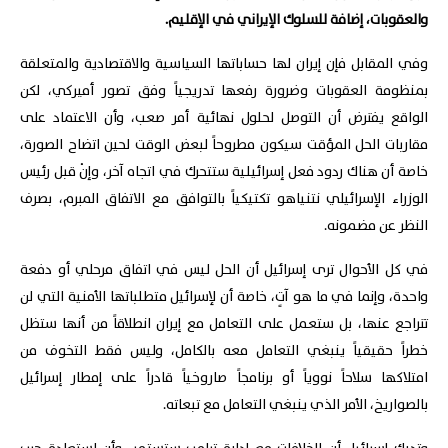
والعقوبات، إضافة للسلوك الإيراني في الإقليم.
وفي المقابل فإن إيران لها حساباتها السياسية والاقتصادية والمتعلقة
بمنظومة العقوبات وضرورة رفعها تدريجياً وفق تصور أميركي، لكن
الواقع يفترض أن التوصل لحلول نهائية أمر صعب، وأن الاعتماد على
مقاربات الحل المؤقت سيكون مطروحاً لبعض الوقت لحين اتضاح الصورة،
خاصة أن هناك ردود فعل إسرائيلية ستتحرك في اتجاه آخر، وإنْ قبل رئيس
الوزراء الإسرائيلي نتنياهو تكتيكياً بالتوافق مع الاتفاق المبرم، بصرف
النظر عن مضمونه.
في كل الأحوال ترى إسرائيل أن الحل ليس في اتفاق مرحلي أو دفعة
واحدة، وإنما في ما هو آتٍ، خاصة أن لإسرائيل متطلباتها الأمنية التي لن
تتراجع عنها، بل ستعمل على التعامل مع إيران انطلاقاً من أنها ستظل
خطراً حقيقياً ينبغي التعامل معه بالكامل، وليس فقط التخوف من
امتلاكها سلاحاً نووياً أو برنامجاً صاروخياً قادراً على إمطار إسرائيل
بالصواريخ، الأمر الذي ينبغي التعامل مع تبعاته.