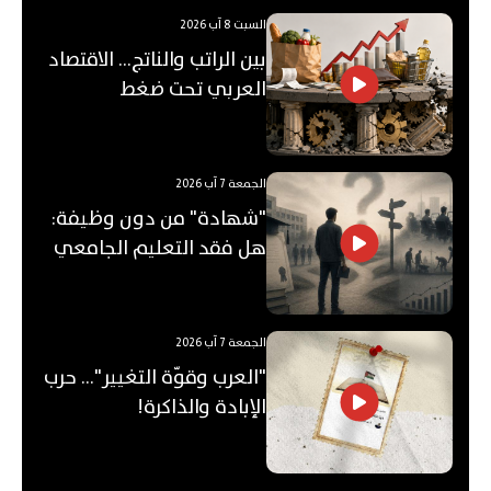
السبت 8 آب 2026
بين الراتب والناتج… الاقتصاد
العربي تحت ضغط
"الفجوة"!
الجمعة 7 آب 2026
"شهادة" من دون وظيفة:
هل فقد التعليم الجامعي
قيمته؟
الجمعة 7 آب 2026
"العرب وقوّة التغيير"... حرب
الإبادة والذاكرة!