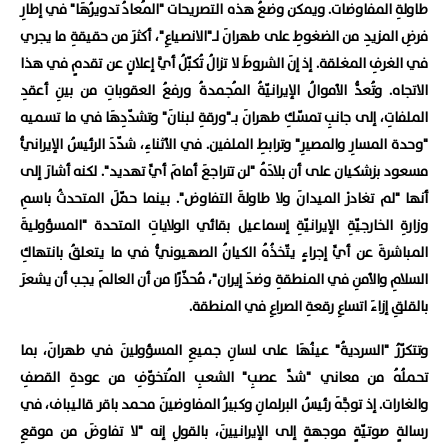
طاولةِ المفاوضات. ويمكن وضعُ هذه التصريحات "المُعادُ تدويرُهَا" في إطارِ
فرضِ المزيدِ من الضغوطِ على طهرانَ لـ"الانصياعِ"، أكثرَ من حقيقةِ ما يجري
في الغرفِ المغلقة. إذ إنَ الشروطَ لا تزالُ تُكبّلُ أيَّ إعلانٍ عن تقدمٍ في هذا
الاتجاه. وتُعدُّ الأموالُ الإيرانيّةُ المُجمدةُ ورفعُ العقوباتِ من بينِ أعقدِ
الملفاتِ، إلى جانبِ تمسّكِ طهرانَ بـ"ورقةِ لبنانَ" وتشدّدِهَا في ما تسميه
"وحدة المسارِ والمصيرِ" وترابطِ الملفين. في الأثناءِ، شدّدَ الرئيسُ الإيرانيُّ
مسعود بزشكيان على أن بلادَهُ "لن تتراجعَ أمامَ أيِّ تهديد". لكنه أشارَ إلى
أنها "لم تغادرْ الميدانَ ولا طاولةَ التفاوض". بينما حمّلَ المتحدثُ باسمِ
وزارةِ الخارجيّةِ الإيرانيّةِ إسماعيل بقائي الولاياتِ المتحدة "المسؤوليةَ
المباشرةَ عن أيِّ إجراءٍ يتّخذُهُ الكيانُ الصهيونيُّ في ما يتعلقُ بانتهاكِ
السلامِ والأمنِ في المنطقةِ وضدَ إيران"، مُحذّرًا من أن العالمَ يجب أن يشعرَ
بالقلقِ إزاءَ اتساعِ رقعةِ الصراعِ في المنطقة.
وتتكرّرُ "السرديةُ" عينُهَا على لسانِ جميعِ المسؤولينَ في طهرانَ، بما
تحملُهُ من معاني "شدِّ عصبِ" الشعبِ المُتخوّفِ من عودةِ القصفِ
والغارات. إذ توجَّهَ رئيسُ البرلمانِ وكبيرُ المفاوضينَ محمد باقر قاليباف، في
رسالةٍ صوتيّةٍ موجهةٍ إلى الإيرانيينَ، بالقولِ إنه "لا تفاوضَ من موقعِ