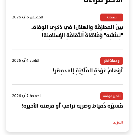
الخميس 6 آب 2026
بصمات
بَينَ المِطرَقَةِ والهِلال! في ذِكرى الوَفاة..
"نِيتْشِه" وَمُلاقاةُ الثَّقافَةِ الإسلامِيَّة!
الثلاثاء 4 آب 2026
وجهات نظر
أَوْهامُ عَوْدَةِ المَلَكِيَّةِ إلى مِصْر!
الجمعة 7 آب 2026
تقدير موقف
مُسيّرة دُمياط وضربة ترامب أو فرصته الأخيرة!
المزيد