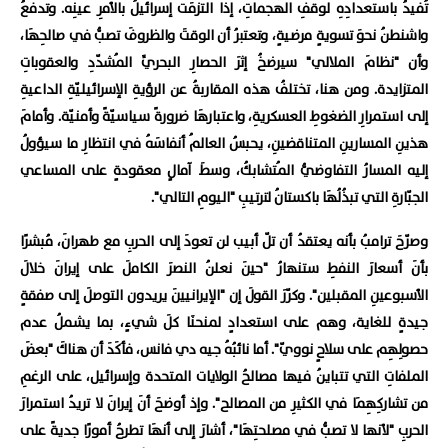
تُفيدُ باستعدادِهِ لوقفِ الهجماتِ، إذا التزمَت إسرائيلُ بالأمرِ عينِه. وتدفعُ
واشنطنُ نحوَ تسويةٍ مرضيةٍ، وتعتبرُ أن الوقتَ والظروفَ تصبُّ في صالحِهَا،
وأن "نظامَ الملالي" سيرضخُ إثرَ الحصارِ البحريِّ المُشدّدِ والعقوباتِ
المتزايدة. ومن هنا، تختلفُ هذه المقاربةُ عن الرؤيةِ الإسرائيليّةِ الداعيةِ
إلى استمرارِ الضغوطِ العسكريةِ، واعتبارهَا ضرورةً سياسيّةً وأمنيّة. وأمامَ
هذينِ المسارينِ المتناقضينِ، يحبسُ العالمُ أنفاسَهُ في انتظارِ ما سيؤولُ
إليه المسارُ التفاوضيُّ المُتشابكُ، وسطَ آمالٍ معقودةٍ على المساعي
الجبّارةِ التي تبذُلُهَا باكستانُ لترتيبِ "اليومِ التالي".
وصرّحَ ترامبُ بأنه يعتقدُ أن تلّ أبيب لن تعودَ إلى الحربِ مع طهرانَ، مُبشرًا
بأنَ أسعارَ النفطِ ستنهارُ "حينَ نعلنُ النصرَ الكاملَ على إيرانَ خلالَ
الأسبوعينِ المقبلين". وكرّرَ القولَ إن "الإيرانيينَ يريدون التوصلَ إلى صفقةٍ
جيدةٍ للغاية، وهم على استعدادٍ لمنحنَا كلَ شيءٍ، بما يشملُ عدم
حصولِهِم على سلاحٍ نوويّ". أما نائبُهُ جيه دي فانس، فأكَدَ أن هناكَ "بعضَ
الملفاتِ التي تتباينُ فيها مصالحُ الولايات المتحدة وإسرائيل، على الرغمِ
من تشاركِهِمَا في الكثيرِ من المصالح". وإذ أوضحَ أنَ إيرانَ لا تريدُ استمرارَ
الحربِ "لأنها لا تصبُّ في مصلحتِهَا"، أشارَ إلى أنهَا تطرحُ أمورًا جديةً على