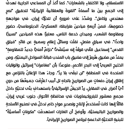
الاستسلامِ، ولا الاكتفاءِ بالشعارات". كما أكدَ أن المساعي الجارية تهدفُ
إلى الجمعِ بينَ ما أسماهُ "القوةَ والعقلانيةَ الإيرانيّة" لتحقيقِ "نصرٍ
مهندسٍ وكامل". وشدّدَ على ضرورةِ أن تتحرّكَ إيران، في مواجهةِ
خصومِهَا، ضمنَ أربعةِ ميادينَ مترابطة: العسكريّ، الدبلوماسيّ، حضور
ومقاومة الشعب، وميدان خدمة الناس، معتبرًا هذه الميادين "نسيجًا
واحدًا". في سياقٍ متصلٍ، نقلَت وسائلُ ​إعلامٍ رسميةٍ عن قائدِ "فيلقِ
القدسِ" إسماعيل قآني قولَهُ إنه سيُنشَئُ "حزامٌ أمنيٌّ جديدٌ للمقاومةِ"
يمتدُ من مضيقِ هُرمزَ إلى مضيقِ باب المندب قبالةَ السواحلِ اليمنيّةِ، ومن
الخليجِ العربيِّ إلى البحرِ الأحمرِ، متوعدًا بأن "مغامرات" إسرائيل والولايات
المتحدة في المنطقةِ "لن تبقَى بلا ردّ". وجاءَ هذا الإعلانُ بالتزامنِ مع
إطلاقِ إيرانَ دفعاتٍ من الصواريخِ باتجاهِ تل أبيب اعتُرِضَت جميعُهَا من دونِ
أيِّ أضرار. في المقابلِ، ردَّ الجيشُ الإسرائيليُّ باستهدافِ بنًى تحتيّةٍ داخلَ
مجمعِ معشور للبتروكيماويات في محافظةِ الأحواز، جنوب غربي إيرانَ،
قائلًا إنها كانت تُستخدمُ لإنتاجِ وتصديرِ موادٍ خام تدخلُ في تصنيعِ الأسلحةِ
والصواريخ الباليستيّة. وأوضحَ أن الغارات استهدفَت "مكوناتٍ أساسيّةً"
للبنيةِ التحتيّةِ الداعمةِ لبرنامجِ الصواريخِ الإيرانيّ.