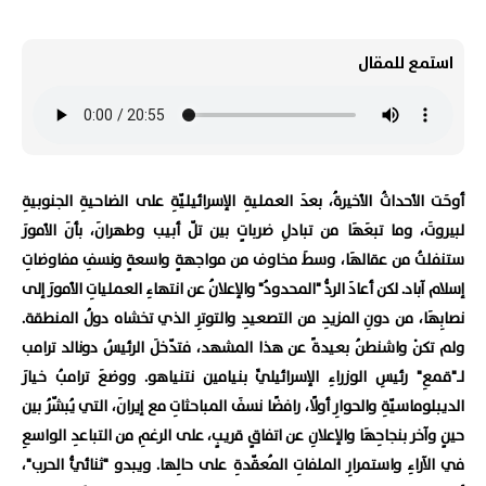
استمع للمقال
أوحَت الأحداثُ الأخيرةُ، بعدَ العمليةِ الإسرائيليّةِ على الضاحيةِ الجنوبيةِ
لبيروتَ، وما تبعَهَا من تبادلِ ضرباتٍ بين تلّ أبيب وطهرانَ، بأنَ الأمورَ
ستنفلتُ من عقالهَا، وسطَ مخاوف من مواجهةٍ واسعةٍ ونسفِ مفاوضاتِ
إسلام آباد. لكن أعادَ الردُّ "المحدودُ" والإعلانُ عن انتهاءِ العملياتِ الأمورَ إلى
نصابِهَا، من دونِ المزيدِ من التصعيدِ والتوترِ الذي تخشاه دولُ المنطقة.
ولم تكنْ واشنطنُ بعيدةً عن هذا المشهد، فتدّخلَ الرئيسُ دونالد ترامب
لـ"قمعِ" رئيسِ الوزراءِ الإسرائيليِّ بنيامين نتنياهو. ووضعَ ترامبُ خيارَ
الديبلوماسيّةِ والحوارِ أولًا، رافضًا نسفَ المباحثاتِ مع إيرانَ، التي يُبشّرُ بين
حينٍ وآخر بنجاحِهَا والإعلانِ عن اتفاقٍ قريبٍ، على الرغمِ من التباعدِ الواسعِ
في الآراءِ واستمرارِ الملفاتِ المُعقّدةِ على حالِها. ويبدو "ثنائيُّ الحرب"،