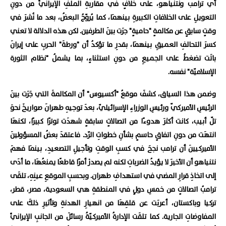
أي ترامب ونتنياهو، على خلافٍ في مقاربةِ الملفِ الإيرانيِّ من دونِ
التعويلِ على الخلافاتِ الكبيرةِ بينهمَا، كما يُروّجُ البعضُ، بعد ما نُشرَ في
وقتٍ سابقٍ عن مكالمةٍ "حاميةٍ" جرَت بينَ الطرفين. لكن هذه الدلالة لا تعني
كسرَ التحالفِ العميقِ بينهمَا، بقدرِ ما تؤكدُ أن "ورطةَ" الحربِ على إيرانَ
باتَت تضغطُ على الجميعِ من دونِ استثناءٍ، بما يشملُ "نظام الثورة
الإسلاميّة" نفسه.
وضمن هذا السياق، كشفَ موقعُ "أكسيوس" أن المكالمةَ التي جَرَت بينَ
الرئيسِ الأميركيّ ورئيسِ الوزراءِ الإسرائيليّ، بعدَ توجيهِ طهرانَ صواريخَ نحوَ
تلّ أبيب، كانت أكثرَ هدوءًا من اتصالاتٍ سابقةٍ شهدَت توترًا كبيرًا، لكنهَا
انتهَت من دونِ اتفاقٍ حاسمٍ بشأنِ خطواتِ الرّد. فاعتقدَ بعضُ المسؤولينَ
الأميركيينَ أن ترامب نجحَ في كسبِ الوقتِ وتأجيلِ التصعيدِ، بينمَا فهمَ
نتنياهو أن الأخيرَ لا يؤيدُ الضرباتِ لكنه لم يصدرْ أمرًا قاطعًا يمنعُهَا، ما أدَى
إلى اتخاذِ قرارِ المضي في استهدافِ طهران. وبحسبِ الموقعِ عينِهِ، تلقَى
ترامبُ اتصالاتٍ من خمسِ دولٍ في المنطقةِ هي السعودية، مصر، قطر،
تركيا وباكستان، أعربَت عن قلقِهَا من انهيارِ الهدنةِ وتأثيرِ ذلكَ على
المفاوضاتِ الجارية. كما تلقَت الإدارةُ الأميركيّةُ رسائلَ من الجانبِ الإيرانيِّ