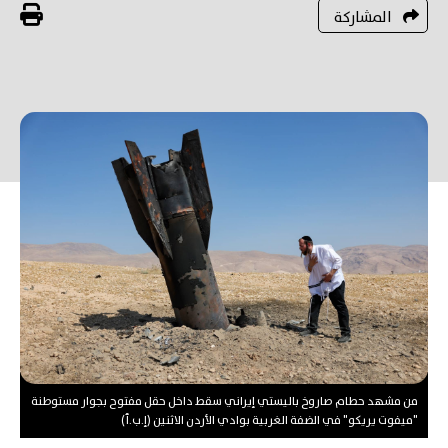
المشاركة
من مشهد حطام صاروخ باليستي إيراني سقط داخل حقل مفتوح بجوار مستوطنة
"ميفوت يريكو" في الضفة الغربية بوادي الأردن الاثنين (إ.ب.أ)