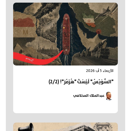
الأربعاء 5 آب 2026
"السُّوَيْسُ" لَيْسَتْ "هُرْمُز"! (2/2)
عبدالملك المخلافي