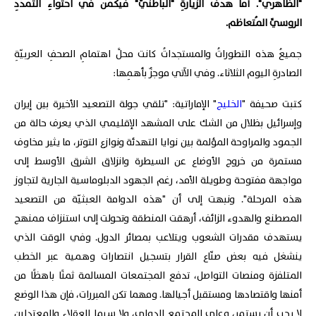
"الظاهري". أما هدفُ الزيارةِ "الباطنيّ" فيكمنُ في احتواءِ التمدّدِ
الروسيِّ المُتعاظم.
جميعُ هذه التطوراتُ والمستجداتُ كانت محلَّ اهتمامِ الصحفِ العربيّةِ
الصادرةِ اليوم الثلاثاء. وفي الآتي موجزٌ بأهمِها:
كتبت صحيفة "
الخليج
" الإماراتية: "تلقي جولة التصعيد الأخيرة بين إيران
وإسرائيل بظلال من الشك على المشهد الإقليمي الذي يعرف حالة من
الجمود والمراوحة المؤلمة بين نوايا التهدئة ونوازع التوتر، ما يثير مخاوف
مستمرة من خروج الأوضاع عن السيطرة وانزلاق الشرق الأوسط إلى
مواجهة مفتوحة وطويلة الأمد، رغم الجهود الدبلوماسية الجارية لتجاوز
هذه المرحلة". ونبهت إلى أن "هذه الدوامة العبثيّة من التصعيد
المصطنع والهدوء الزائف، أرهقت المنطقة وتحولت إلى استنزاف ممنهج
يستهدف مقدرات الشعوب ويتلاعب بمصائر الدول. وفي الوقت الذي
ينشغل فيه بعض صنّاع القرار بتسجيل انتصارات وهمية عبر الخطب
المتلفزة ومنصات التواصل، تدفع المجتمعات المسالمة ثمنًا باهظًا من
أمنها واقتصادها ومستقبل أجيالها. ومهما تكن المبررات، فإن هذا الوضع
لا يجب أن يستمر، وعلى المجتمع الدولي، ولا سيما العقلاء والمعتدلين