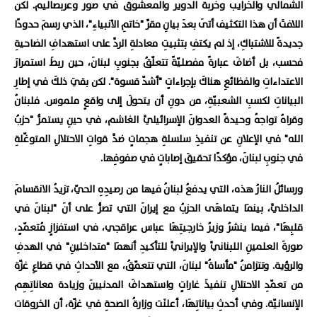
الشمالي والخرايب وخربة الدوير والمعشوق في صور وعربصاليم. لكن
اللافتَ أن هذا التكثيف أتَى بعدَ بيانِ مقرِّ "خاتمِ الأنبياءِ"، الذي رسمَ حدودًا
جديدةً للاشتباكِ، إذ لم يكتفِ بتثبيتِ معادلةِ الردِّ على استهدافِ الضاحيةِ
فحسب، بل أضافَ عبارةً مفصليّةً تتعلّقُ بجنوبِ لبنانَ، حين ربطَ استمرارَ
الاعتداءاتِ والفظائعِ هناكَ بإجراءاتٍ "أشدّ قسوة". لكن بقيَ ذلكَ في إطارِ
البياناتِ لكسبِ الشعبيّةِ، من دونِ أن يتحولَ إلى واقعٍ ملموس. فلبنانُ
وقراهُ تواجهُ وحيدةً العدوانَ الإسرائيليَّ الغاشم، في حينِ يستمرُّ "حزبُ
الله" في الإعلانِ عن تنفيذِ سلسلةِ هجماتٍ ضدَّ قواتِ الاحتلالِ المتوغّلةِ
في جنوبِ لبنانَ، مؤكدًا تحقيقَ إصاباتٍ في صفوفِها.
ورسائلُ النارُ هذه، التي يدفعُ لبنانُ فيها من رصيدِهِ الحيّ، تزيدُ الانقسامَ
الداخليَّ، بينمَا يتماهَى الحزبُ مع إيرانَ التي تصرُّ على أنَ "لبنانَ في
قلبِهَا"، فيما ينشرُ وزيرُ خارجيتِهَا عباس عراقجي، في استفزازٍ مُتعمّدٍ،
صورةَ العلمينِ اللبنانيِّ والإيرانيِّ للتأكيدِ أنهمَا "متداخلينِ" في الهدفِ
والرؤية. وتتزامنُ "مأساةُ" لبنانَ، التي تتعمّقُ، مع الأحداثِ في قطاعِ غزّة
من تعمّدِ الاحتلالِ تنفيذَ غاراتٍ واستهدافَ المدنيينَ وزيادة معاناتِهِم
الإنسانيّة. وفي أحدثِ بياناتِهَا، أعلنَت وزارةُ الصحةِ في غزّة، أن الخروقات