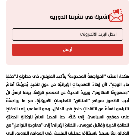
اشترك في نشرتنا الدورية
أرسل
هكذا، انتهَت "المواجهةُ المحدودةُ" بتأكيدِ الطرفينِ، في محاولةٍ لـ"حفظِ
ماءِ الوجهِ"، لأن إبقاءَ التهديداتِ الإيرانيّة من دونِ تنفيذٍ يُحرجُهَا أمامَ
"جمهورِهَا المقاوم"، ويزيدُ الحديثُ عن تضعضعِ قوتِهَا. بينما ترفضُ تلّ
أبيب الظهورَ بموقعِ "المتلقنِ" للتعليماتِ الأميركيّةِ، مع ما يواجهُهُ
نتنياهو نفسُهُ من انتقاداتٍ حادةٍ في الداخلِ، وهو الساعي إلى الحفاظِ
على موقعِهِ السياسيّ. إلى ذلكَ، دعا المديرُ العامُ للوكالةِ الدوليّةِ
للطاقةِ الذريةِ رافائيل غروسي، النظامَ الإيرانيّ إلى "معاودةِ التواصلِ" مع
الوكالةِ، بمَا يسمحُ باستئنافِ عملياتِ التفتيشِ في المواقعِ النوويةِ، التي