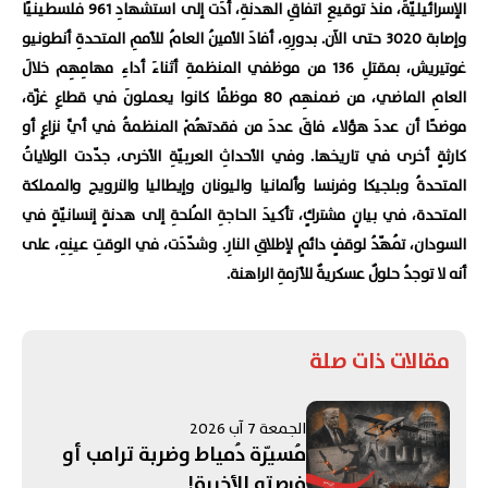
الإسرائيليّةَ، منذ توقيعِ اتفاقِ الهدنةِ، أدَت إلى استشهادِ 961 فلسطينيًا
وإصابة 3020 حتى الآن. بدورِهِ، أفادَ الأمينُ العامُ للأممِ المتحدةِ أنطونيو
غوتيريش، بمقتلِ 136 من موظفي المنظمةِ أثناءَ أداءِ مهامِهِم خلالَ
العامِ الماضي، من ضمنهِم 80 موظفًا كانوا يعملونَ في قطاعِ غزّة،
موضحًا أن عددَ هؤلاء فاقَ عددَ من فقدتهُمْ المنظمةُ في أيِّ نزاعٍ أو
كارثةٍ أخرى في تاريخها. وفي الأحداثِ العربيّةِ الأخرى، جدّدت الولاياتُ
المتحدةُ وبلجيكا وفرنسا وألمانيا واليونان وإيطاليا والنرويج والمملكة
المتحدة، في بيانٍ مشتركٍ، تأكيدَ الحاجةِ المُلحةِ إلى هدنةٍ إنسانيّةٍ في
السودان، تُمهّدُ لوقفٍ دائمٍ لإطلاقِ النارِ. وشدّدَت، في الوقتِ عينِهِ، على
أنه لا توجدُ حلولٌ عسكريةٌ للأزمةِ الراهنة.
مقالات ذات صلة
الجمعة 7 آب 2026
مُسيّرة دُمياط وضربة ترامب أو
فرصته الأخيرة!