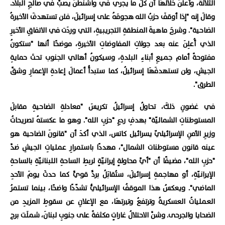
الثلاثة، وأعلَنَ خلالهَا أن كلَّ ما يجري في واشنطنَ يصبُّ في صالحِ البلاد.
وقالَ إنه "إذا أوقفَ حزبُ الله هجومَهُ على إسرائيلَ، فلن تستهدفَ الأخيرةُ
الضاحية". وشرحَ ماهيةَ المنطقةِ التجريبيةِ، التي وردَت في الاتفاقِ الأخيرِ
الذي أُعلِنَ عنه بعد جولاتِ المفاوضاتِ الأخيرةِ، موضحًا أنها "ستكونُ
مفتوحةً أمام جميعِ أبناءِ البلدةِ، وسيكونُ أهالي الجنوب تحتَ حمايةِ
الجيشِ، ولن تستهدفَهَا إسرائيلُ، كما ستبدأُ أعمالَ إعادةِ الإعمارِ وشقِّ
الطرق".
في غضونِ ذلكَ، تحاولُ إسرائيلُ تكريسَ "معادلةِ الضاحيةِ مقابلَ
المستوطناتِ الشماليّة" بهدفِ ردعِ "حزبِ الله". وهو ما عكستهُ تصريحاتُ
وزيرِ الأمنِ الإسرائيليّ يسرائيل كاتس، الذي أكدَ أن "قانونَ الضاحية هو
عينه قانون مستوطنات الشمال"، مهددًا باستمرارِ عملياتِ الجيشِ ضدَّ
"حزبِ الله"، مضيفًا أن "أيَّ محاولةٍ إيرانيّةٍ لربطِ الساحةِ اللبنانيّةِ بالساحةِ
الإيرانيّةِ، أو مهاجمةِ إسرائيلَ، ستُقابَلُ بردٍّ قويٍّ كما حدثَ يومَ الأحدِ
الماضي". ويعكسُ هذا الموقفُ الإسرائيليُّ تشدّدًا واضحًا، بينما تستمرُ
العملياتُ العسكريةُ وترتفعُ وتيرتهَا، مع الإعلانِ عن سقوطِ المزيدِ من
الضحايا والجرحى. وشنَّ الاحتلالُ غاراتٍ مكثفةً على جنوبِ لبنانَ، شملَت برج