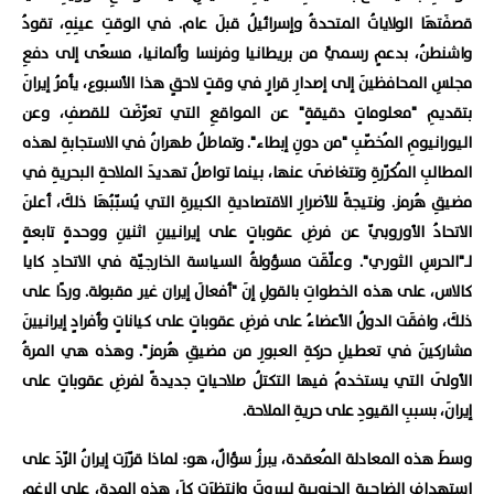
قصفَتهَا الولاياتُ المتحدةُ وإسرائيلُ قبلَ عام. في الوقتِ عينِهِ، تقودُ
واشنطنُ، بدعمٍ رسميٍّ من بريطانيا وفرنسا وألمانيا، مسعًى إلى دفعِ
مجلسِ المحافظينَ إلى إصدارِ قرارٍ في وقتٍ لاحقٍ هذا الأسبوع، يأمرُ إيرانَ
بتقديمِ "معلوماتٍ دقيقةٍ" عن المواقعِ التي تعرّضَت للقصفِ، وعن
اليورانيومِ المُخصّبِ "من دونِ إبطاء". وتماطلُ طهرانُ في الاستجابةِ لهذه
المطالبِ المُكرّرةِ وتتغاضَى عنها، بينما تواصلُ تهديدَ الملاحةِ البحريةِ في
مضيقِ هُرمز. ونتيجةً للأضرارِ الاقتصاديةِ الكبيرةِ التي يُسبّبُهَا ذلكَ، أعلنَ
الاتحادُ الأوروبيّ عن فرضِ عقوباتٍ على إيرانيينِ اثنينِ ووحدةٍ تابعةٍ
لـ"الحرسِ الثوري". وعلّقَت مسؤولةُ السياسة الخارجيّة في الاتحادِ كايا
كالاس، على هذه الخطواتِ بالقولِ إنَ "أفعالَ إيران غير مقبولة. وردًا على
ذلكَ، وافقَت الدولُ الأعضاءُ على فرضِ عقوباتٍ على كياناتٍ وأفرادٍ إيرانيينَ
مشاركينَ في تعطيلِ حركةِ العبورِ من مضيقِ هُرمز". وهذه هي المرةُ
الأولَى التي يستخدمُ فيها التكتلُ صلاحياتٍ جديدةً لفرضِ عقوباتٍ على
إيرانَ، بسببِ القيودِ على حريةِ الملاحة.
وسطَ هذه المعادلة المُعقدة، يبرزُ سؤالٌ، هو: لماذا قرّرَت إيرانُ الرّدَ على
استهدافِ الضاحيةِ الجنوبيةِ لبيروتَ وانتظرَت كلَ هذه المدة، على الرغمِ