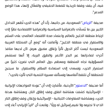
فيه، أن يقف وقفة تاريخية للضغط الحقيقي والفعّال لإنهاء هذا الوضع
المدمر".
صحيفة "
الرياض
" السعودية، من جانبها، رأت أن "هذه الحرب تُظهر التداخل
الكبير بين ما يُسمّى بالجغرافيا السياسية والجغرافيا الاقتصادية نظرًا إلى
ارتباط منطقة الخليج بالعالم واعتماد صحة الاقتصاد العالمي على السلم
والاستقرار في منطقة الخليج". وأضافت أنه "ومع أن المملكة العربية
السعودية ليست أكثر الدول تأثراً بإغلاق مضيق هرمز، لأن لديها منافذ
أخرى لصادراتها عبر البحر الأحمر والطرق البرية، إلا أنها تستشعر
المسؤولية تجاه المنطقة ومعظم دول العالم التي تضررت كثيرًا من
استمرار الحرب، وتسعى إلى استعادة السلام والاستقرار، ما سيتيح
للمنطقة أن تلتقط أنفاسها وتستأنف مسيرة التنمية التي تأثرت بالحرب".
أما صحيفة "
الدستور
" الأردنية، فأشارت إلى أن "عودة المواجهات الإيرانية
- الإسرائيلية كشفت هشاشة اتفاق وقف إطلاق النار، وهشاشة هدنة
الحرب، وهشاشة المفاوضات اللبنانية - الإسرائيلية وإعلان وقف إطلاق النار
الذي لا تحترمه ولا تقيم إسرائيل له وزنًا". وتابعت أن "الردّ الإيراني أعاد إلى