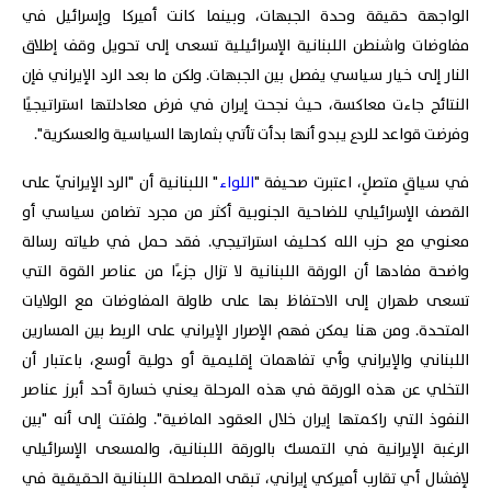
الواجهة حقيقة وحدة الجبهات، وبينما كانت أميركا وإسرائيل في
مفاوضات واشنطن اللبنانية الإسرائيلية تسعى إلى تحويل وقف إطلاق
النار إلى خيار سياسي يفصل بين الجبهات. ولكن ما بعد الرد الإيراني فإن
النتائج جاءت معاكسة، حيث نجحت إيران في فرض معادلتها استراتيجيًا
وفرضت قواعد للردع يبدو أنها بدأت تأتي بثمارها السياسية والعسكرية".
في سياقٍ متصلٍ، اعتبرت صحيفة "
اللواء
" اللبنانية أن "الرد الإيرانيّ على
القصف الإسرائيلي للضاحية الجنوبية أكثر من مجرد تضامن سياسي أو
معنوي مع حزب الله كحليف استراتيجي. فقد حمل في طياته رسالة
واضحة مفادها أن الورقة اللبنانية لا تزال جزءًا من عناصر القوة التي
تسعى طهران إلى الاحتفاظ بها على طاولة المفاوضات مع الولايات
المتحدة. ومن هنا يمكن فهم الإصرار الإيراني على الربط بين المسارين
اللبناني والإيراني وأي تفاهمات إقليمية أو دولية أوسع، باعتبار أن
التخلي عن هذه الورقة في هذه المرحلة يعني خسارة أحد أبرز عناصر
النفوذ التي راكمتها إيران خلال العقود الماضية". ولفتت إلى أنه "بين
الرغبة الإيرانية في التمسك بالورقة اللبنانية، والمسعى الإسرائيلي
لإفشال أي تقارب أميركي إيراني، تبقى المصلحة اللبنانية الحقيقية في