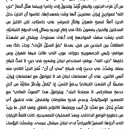
من أنَ قرَى الجنوبِ والبقاعِ تُرّمَدُ وتتحولُ إلى ركام؟ وبينما هلّلَ أنصارُ "حزبِ
الله" لصواريخِ إيرانَ، معتبرينَ أنها وفَت بتعهداتِهَا، تناسوا أن الحزبَ دخلَ
الحربَ أصلًا لنصرةِ طهرانَ والثأرِ للمرشدِ علي خامنئي. لكن الكثيرَ من
المحللينَ والخبراءِ يضعونَ ذلكَ في إطارِ توجيهِ رسائلٍ إلى الدولةِ اللبنانيّةِ،
التي رفعَت سقفَ المواجهةِ إلى أعلَى مستوىً، وبشكلٍ لم تشهدْهُ
العلاقاتُ بين البلدينِ من قبل، بعدمَا "بلغَ السيّلُ الزُبى". وجاءَ ذلكَ بعد
مواقفِ رئيسِ الجمهوريةِ جوزاف عون، التي طالبَ فيها طهرانَ ومن
خلفِهَا "حزب الله"، بوقفِ استخدامِ لبنانَ وشعبِهِ في حربٍ لا تمتُّ للبلادِ
بصلة. وشدّدَ، في حديثٍ إلى شبكةِ "سي أن أن"، نُشرَ الجزءُ الثاني منه
أمسِ الاثنين، على أن اهتمامات لبنانَ قد لا تتوافقُ مع اهتماماتِ إيرانَ،
مضيفًا أن الشعبَ اللبنانيَّ يدفعُ الثمنَ، إذ "يُقتلُ وتُدمَّرُ منازلُهُ من أجلِ
خدمةِ مصالحِكم، لا مصلحةَ البلد". ويترافقُ هذا "الصوتُ العالي" مع
التصعيدِ الإسرائيليِّ، وعدمِ قدرةِ مفاوضاتِ واشنطنَ على تحقيقِ أي
تقدّمٍ يُذكرُ، مع تعنّتِ تلّ أبيب ورفضِهَا الالتزامِ باتفاقِ وقفِ النارِ، ما يزيدُ
من خطورةِ الوضعِ الداخلي. وبعدَ العملياتِ التصعيديةِ، كانت لافتةٌ الزياراتِ
التي أجراهَا السفيرُ الأميركيُّ لدى لبنانَ ميشال عيسى، وشملَت الرؤساءَ