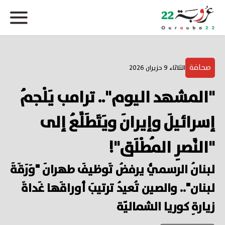
صحافة
الثلاثاء 9 حزيران 2026
"المشهد اليوم".. ترامب يَلْجمُ
إسرائيلَ وإيرانَ ويَتَطَلَّعُ إلى
"النَّصرِ المُطْلَق"!
لبنانُ الرسميُّ يرفضُ تَوظيفَ طهرانَ "وَرَقَةَ
لبنان".. والصين تُعيدُ ترتيبَ أوراقَها غَداةَ
زيارةِ كوريا الشماليّة