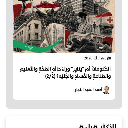
الأربعاء 5 آب 2026
الحُكوماتُ أَمْ "يَنايِر" وَراءَ حالَةِ الصِّحَّةِ والتَّعليمِ
والصِّناعَةِ والفَسادِ والجُنَيْه؟ (2/2)
أحمد السيد النجار
الأكثر قراءة