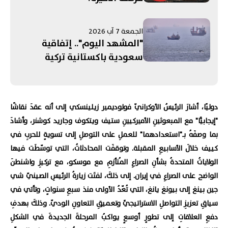
الجمعة 7 آب 2026
"المشهد اليوم".. إتفاقية
سعودية باكستانية تركية
لـ"الدفاع المشترك"! الحرب على
إيران تستنزف مخزون الأسلحة
الأميركية.. ومفاوضات روما
دوليًا، أشارَ الرئيسُ الأوكرانيّ فولوديمير زيلينسكي إلى أنه عقدَ نقاشًا
تنتهي بلا "نتائج حاسمة"
"إيجابيًّا" مع المبعوثينِ الأميركيينِ ستيف ويتكوف وجاريد كوشنر، وأشادَ
بما وصفَهُ بـ"استعدادهما" للعملِ على التوصلِ إلى تسويةٍ للحربِ في
كييف خلالَ الأسابيعِ المقبلة. وتوقفَت المحادثاتُ، التي توسّطَت فيها
الولاياتُ المتحدةُ بشأنِ الصراعِ المُتأزمِ مع موسكو، مع تركيزِ واشنطنَ
الواضح على الصراعِ في إيران. إلى ذلكَ، لفتَت زيارةُ الرئيسِ الصينيّ شي
جين بينغ إلى بيونغ يانغ، التي تُعّدُ الأولى منذ سبعِ سنواتٍ، وتأتي في
سياقِ تعزيزِ التواصلِ الاستراتيجيِّ وتعميقِ التعاونِ الوديّ. وذلكَ بهدفِ
دفعِ العلاقاتِ إلى تطورٍ أوسعٍ يواكبُ المرحلةَ الجديدةَ في الشكلِ