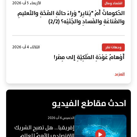
الأربعاء 5 آب 2026
اقتصاد ومال
الحُكوماتُ أَمْ "يَنايِر" وَراءَ حالَةِ الصِّحَّةِ والتَّعليمِ
والصِّناعَةِ والفَسادِ والجُنَيْه؟ (2/2)
الثلاثاء 4 آب 2026
وجهات نظر
أَوْهامُ عَوْدَةِ المَلَكِيَّةِ إلى مِصْر!
المزيد
احدث مقاطع الفيديو
الخميس 6 آب 2026
إفريقيا... هل تصبح الشريك
الاقتصادي الأهمّ للعالم