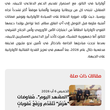
أوكرانيا في الناتو، مع استمرار تقديم الدعم الدفاعي لكييف. في
المقابل، تتبنى كل من بريطانيا وفرنسا وألمانيا موقفاً أكثر تشدداً تجاه
روسيا، حيث تؤكد ضرورة الحفاظ على السيادة الأوكرانية وتوفير ضمانات
أمنية ملزمة قبل التوصل إلى أي اتفاق سلام. كما تواصل بولندا دعمها
القوي لأوكرانيا انطلاقاً من اعتبارات الأمن الأوروبي وأمن الجناح الشرقي
للناتو. أما جمهورية التشيك، فبرزت كأحد أبرز الداعمين العسكريين لكييف،
بعدما نجحت مبادرتها الخاصة بالذخائر في تأمين نحو مليون قذيفة
مدفعية خلال عام 2026، بما أسهم في تعزيز القدرة القتالية الأوكرانية
على الجبهة.
مقالات ذات صلة
الخميس 6 آب 2026
"المشهد اليوم".. مُفاوضات
"هُرْمُز" تَتَقَدَّم ورَفْعُ عُقوباتٍ