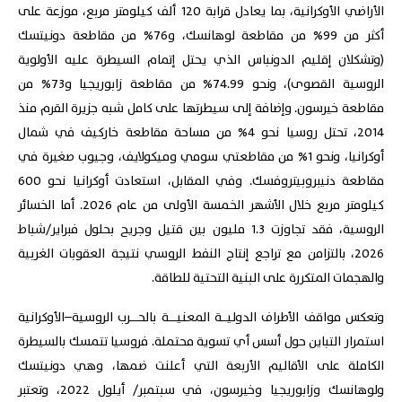
الأراضي الأوكرانية، بما يعادل قرابة 120 ألف كيلومتر مربع، موزعة على
أكثر من 99% من مقاطعة لوهانسك، و76% من مقاطعة دونيتسك
(وتشكلان إقليم الدونباس الذي يحتل إتمام السيطرة عليه الأولوية
الروسية القصوى)، ونحو 74.99% من مقاطعة زابوريجيا و73% من
مقاطعة خيرسون. وإضافة إلى سيطرتها على كامل شبه جزيرة القرم منذ
2014، تحتل روسيا نحو 4% من مساحة مقاطعة خاركيف في شمال
أوكرانيا، ونحو 1% من مقاطعتي سومي وميكولايف، وجيوب صغيرة في
مقاطعة دنيبروبيتروفسك. وفي المقابل، استعادت أوكرانيا نحو 600
كيلومتر مربع خلال الأشهر الخمسة الأولى من عام 2026. أما الخسائر
الروسية، فقد تجاوزت 1.3 مليون بين قتيل وجريح بحلول فبراير/شباط
2026، بالتزامن مع تراجع إنتاج النفط الروسي نتيجة العقوبات الغربية
والهجمات المتكررة على البنية التحتية للطاقة.
وتعكس مواقف الأطراف الدوليــة المعنيـــة بالحـــرب الروسية–الأوكرانية
استمرار التباين حول أسس أي تسوية محتملة. فروسيا تتمسك بالسيطرة
الكاملة على الأقاليم الأربعة التي أعلنت ضمها، وهي دونيتسك
ولوهانسك وزابوريجيا وخيرسون، في سبتمبر/ أيلول 2022، وتعتبر