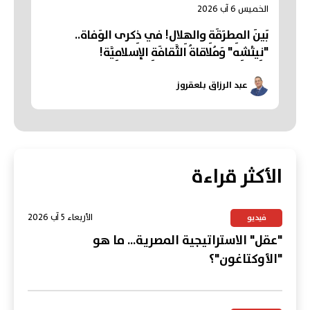
الخميس 6 آب 2026
بَينَ المِطرَقَةِ والهِلال! في ذِكرى الوَفاة..
"نِيتْشِه" وَمُلاقاةُ الثَّقافَةِ الإسلامِيَّة!
عبد الرزاق بلعقروز
الأكثر قراءة
الأربعاء 5 آب 2026
فيديو
"عقل" الاستراتيجية المصرية... ما هو
"الأوكتاغون"؟