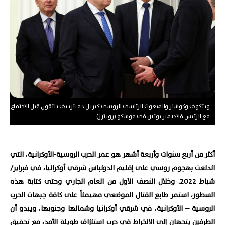
ويتكوف وكوشنر والمبعوث الرئاسي الروسي كيريل دميترييف يلتقون قبل الاجتماع
مع الرئيس فلاديمير بوتين في موسكو (رويترز)
أكثر من أربع سنوات وأربعة أشهر هو عمر الحرب الروسية-الأوكرانية، التي
اندلعت بهجوم روسي على إقليم الدونباس شرقي أوكرانيا، في فبراير/
شباط 2022. وخلال النصف الأول من العام الجاري وحتى كتابة هذه
السطور، استمر طابع القتال الموضعي مهيمناً على كافة جبهات الحرب
الروسية – الأوكرانية، في شرقي أوكرانيا وشمالها وجنوبها، ويبدو أن
الطرفين يتجهان إلى الانخراط في حرب استنزاف طويلة الأمد، مع تحقيق