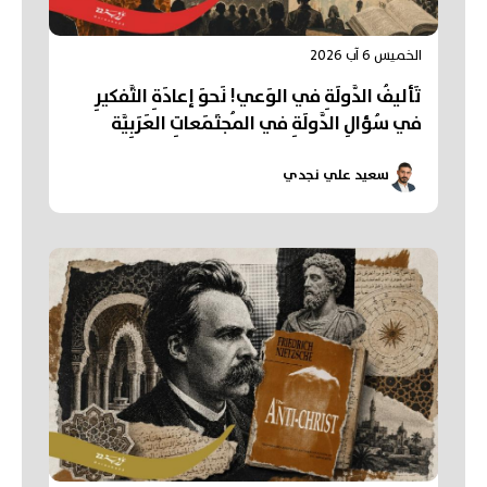
الخميس 6 آب 2026
تَأليفُ الدَّولَةِ في الوَعي! نَحوَ إعادَةِ التَّفكيرِ
في سُؤالِ الدَّولَةِ في المُجتَمَعاتِ العَرَبِيَّة
سعيد علي نجدي