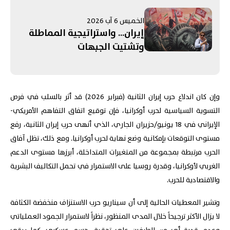
مُرتَبِطَةٍ بِـ"الحَرَس"! التَّصعيدُ
الإسرائيليُّ جَنوبًا يُبَدِّدُ الآمالَ
الخميس 6 آب 2026
بِمُفاوَضاتِ روما... وإدانَةٌ عَرَبِيَّةٌ -
إيران... واستراتيجية المماطلة
إسلامِيَّّةٌ لِانتِهاكاتِ الاحتِلالِ في
وتشتيت الجبهات
القُدس
وإن كان اندلاع حرب إيران الثانية (فبراير 2026) قد أثر بالسلب في فرص
التسوية السياسية لحرب أوكرانيا، فإن توقيع اتفاق التفاهم الأمريكي-
الإيراني في 18 يونيو/حزيران الجاري، الذي أنهى حرب إيران الثانية، رفع
مستوى التوقعات بإمكانية وضع نهاية لحرب أوكرانيا. ومع ذلك، تظل آفاق
الحرب مرتبطة بمجموعة من المتغيرات المتداخلة، أبرزها مستوى الدعم
الغربي لأوكرانيا، وقدرة روسيا على الاستمرار في تحمل التكاليف البشرية
والاقتصادية للحرب.
وتشير المعطيات الحالية إلى أن سيناريو حرب الاستنزاف منخفضة الكثافة
لا يزال الأكثر ترجيحاً خلال المدى المنظور، نظراً لاستمرار الجمود العملياتي