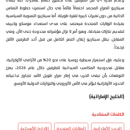
وعدم قدرة أي من الطرفين على تحقيق حسم عسكري. كما يبقى
سيناريو الصراع المجمد احتمالاً قائماً في حال استمرت خطوط التماس
الحالية من دون تغيرات كبيرة لفترة طويلة. أما سيناريو التسوية السياسية
بقيادة الولايات المتحدة فيعتمد على مدى استعداد موسكو وكييف
لتقديم تنازلات متبادلة، وهو أمر لا تزال مؤشراته محدودة حتى الآن. وفي
المقابل، يظل سيناريو إعلان النصر الكامل من قبل أحد الطرفين الأقل
ترجيحاً.
وعليه، فإن استمرار سيطرة روسيا على نحو 20% من الأراضي الأوكرانية،
مقابل محدودية المكاسب الميدانية للطرفين خلال عام 2026، يعزز
التوقعات بأن تبقى الحرب في إطار صراع طويل الأمد تتجاوز تداعياته
الحدود الأوكرانية ليؤثر في الأمن الأوروبي والتوازنات الدولية الأوسع.
(الخليج الإماراتية)
الكلمات المفتاحية
الحرب الأوكرانية
الولايات المتحدة
الإدارة الأميركية