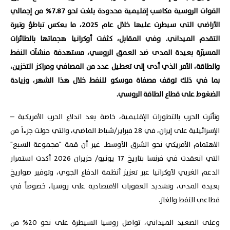
القوات الروسية مكاسب إقليمية محدودة بلغت نحو 7.87% من إجمالي
الأراضي التي سيطرت عليها خلال عام 2025، ما يعكس تباطؤ وتيرة
التقدم الميداني. وفي المقابل، كثفت أوكرانيا هجماتها بالطائرات
المسيّرة بعيدة المدى ضد العمق الروسي، مستهدفة منشآت النفط
والطاقة، الأمر الذي أدى إلى تعطيل عدد من المصافي ومراكز التخزين،
بما في ذلك توقف مصفاة موسكو للنفط خلال هذا الشهر، وزيادة
الضغوط على قطاع الطاقة الروسي.
وتأثرت الحرب بالتطورات الإقليمية، خاصة بعد اندلاع الحرب الأمريكية –
الإسرائيلية على إيران، في 28 فبراير/شباط الماضي، والتي حولت جزءاً من
الاهتمام الأمريكي نحو الشرق الأوسط. غير أن قمة "مجموعة السبع"
التي انعقدت في فرنسا بتاريخ 17 يونيو/ حزيران 2026 أكدت استمرار
الدعم الغربي لأوكرانيا عبر تعزيز أنظمة الدفاع الجوي، وتوفير صواريخ
بعيدة المدى، وتشديد العقوبات الاقتصادية على روسيا، خصوصاً في
قطاعي النفط والغاز.
وعلى الصعيد الميداني، تواصل روسيا السيطرة على نحو 20% من