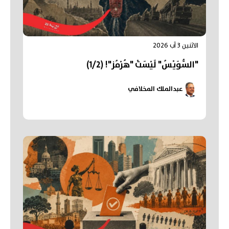
الاثنين 3 آب 2026
"السُّوَيْسُ" لَيْسَتْ "هُرْمُز"! (1/2)
عبدالملك المخلافي