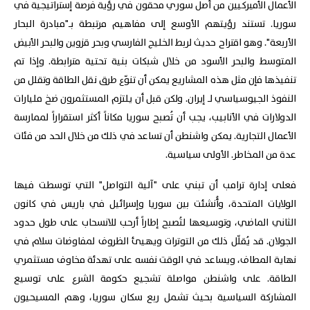
الأعمال الأميركيين من أصل سوري محقون في رؤية فرصة إستراتيجية في
سوريا. تستند رؤيتهم الأوسع إلى مفاهيم مرتبطة بـ"مبادرة البحار
الأربعة". وهو اقتراح حديث لربط الخليج الفارسي وبحر قزوين والبحر الأبيض
المتوسط والبحر الأسود من خلال شبكات بنية تحتية مترابطة. وإذا تم
تنفيذها فإن مثل هذه المشاريع يمكن أن تنوّع طرق نقل الطاقة وتقلل من
النفوذ الجيوسياسي لـ إيران. ولكن قبل أن يلتزم المستثمرون ضخ مليارات
الدولارات في الأنابيب، يجب أن تُصبح سوريا مكاناً أكثر استقراراً لممارسة
الأعمال التجارية. يمكن واشنطن أن تساعد في ذلك من خلال الحد من فئات
عدة من المخاطر. الأولى سياسية.
فعلى إدارة ترامب أن تبني على "آلية التواصل" التي توسطت فيها
الولايات المتحدة، وأُنشئت بين سوريا وإسرائيل في باريس في كانون
الثاني الماضي، وتوسيعها لتُصبح إطاراً أرحب للانسحاب على طول حدود
الجولان. قد يُقلّل ذلك من التوترات ويهيئ الظروف لمفاوضات سلام في
نهاية المطاف، ويساعد في الوقت نفسه على تهدئة مخاوف مستثمري
الطاقة. على واشنطن مواصلة تشجيع حكومة الشرع على توسيع
المشاركة السياسية بحيث تشمل ربع سكان سوريا، وهم المسيحيون