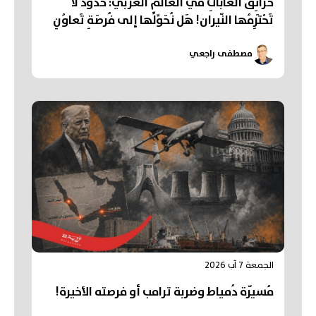
حَرائِقُ الغاباتِ في العالَمِ العَرَبي: حُدودٌ لا
تَحْتَرِمُها النّيران! هَل نُحَوِّلُها إلى فُرصَةِ تَعاوُنٍ
عَرَبي؟
مصطفى راجعي
الجمعة 7 آب 2026
مُسيّرة دُمياط وضربة ترامب أو فرصته الأخيرة!