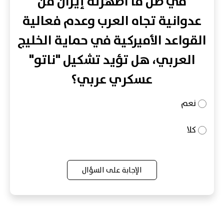
في ظل ما أظهرته إيران من
عدوانية تجاه العرب وعدم فعالية
القواعد الأميركية في حماية الخليج
العربي، هل تؤيد تشكيل "ناتو"
عسكري عربي؟
نعم
كلا
الإجابة على السؤال