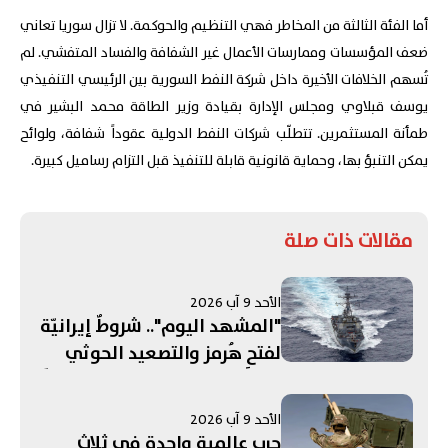
أما الفئة الثالثة من المخاطر فهي التنظيم والحوكمة. لا تزال سوريا تعاني
ضعف المؤسسات وممارسات الأعمال غير الشفافة والفساد المتفشي. لم
تُسهم الخلافات الأخيرة داخل شركة النفط السورية بين الرئيسي التنفيذي
يوسف قبلاوي ومجلس الإدارة بقيادة وزير الطاقة محمد البشير في
طمأنة المستثمرين. تتطلّب شركات النفط الدولية عقوداً شفافة، ولوائح
يمكن التنبؤ بها، وحماية قانونية قابلة للتنفيذ قبل التزام رساميل كبيرة.
مقالات ذات صلة
الأحد 9 آب 2026
"المشهد اليوم".. شروطٌ إيرانيّة
لفتحِ هُرمز والتصعيد الحوثي
تحت المجهر! إسرائيل تعدّ خططًا
لزعزعة استقرار إيران...
الأحد 9 آب 2026
واستبعاد فرنسا من قائمةِ
حرب عالمية واحدة في ثلاث