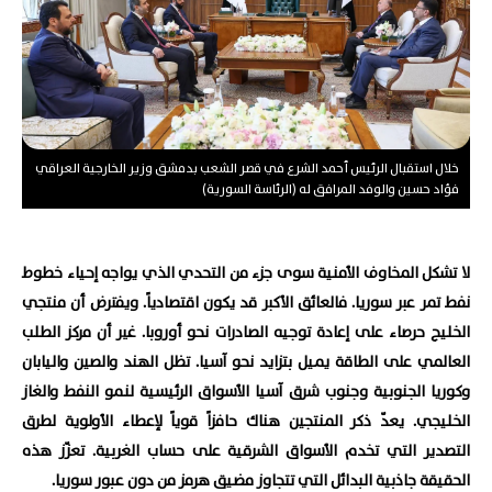
خلال استقبال الرئيس أحمد الشرع في قصر الشعب بدمشق وزير الخارجية العراقي
فؤاد حسين والوفد المرافق له (الرئاسة السورية)
لا تشكل المخاوف الأمنية سوى جزء من التحدي الذي يواجه إحياء خطوط
نفط تمر عبر سوريا. فالعائق الأكبر قد يكون اقتصادياً. ويفترض أن منتجي
الخليج حرصاء على إعادة توجيه الصادرات نحو أوروبا. غير أن مركز الطلب
العالمي على الطاقة يميل بتزايد نحو آسيا. تظل الهند والصين واليابان
وكوريا الجنوبية وجنوب شرق آسيا الأسواق الرئيسية لنمو النفط والغاز
الخليجي. يعدّ ذكر المنتجين هناك حافزاً قوياً لإعطاء الأولوية لطرق
التصدير التي تخدم الأسواق الشرقية على حساب الغربية. تعزّز هذه
الحقيقة جاذبية البدائل التي تتجاوز مضيق هرمز من دون عبور سوريا.