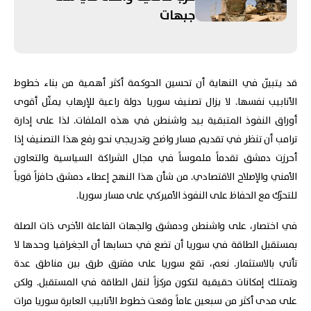
الدول للتحقق من نزع سلاح "حزب
جبهات
الله"
قد يتبيّن في النهاية أن تحسين الحوكمة أكثر أهمية من بناء خطوط
الأنابيب نفسها. لا يزال تصنيف سوريا دولة راعية للإرهاب يمثّل أقوى
أوراق النفوذ المتبقية بيد واشنطن في هذه الملفات. لذا على إدارة
ترامب أن تنظر في تقديم مسار واضح وتدريجي نحو رفع هذا التصنيف إذا
أحرزت دمشق تقدماً ملموساً في مجال الشراكة السياسية والتعاون
الأمني والإصلاح الاقتصادي. من شأن هذا النهج إعطاء دمشق حافزاً قوياً
للتحرّك مع الحفاظ على النفوذ الأميركي على مسار سوريا.
في اختصار، على واشنطن ودمشق والجهات الفاعلة الأخرى ذات الصلة
بمستقبل الطاقة في سوريا أن تضع في حسابها أن الجغرافيا وحدها لا
تأتي بالاستثمار. نعم، تقع سوريا على مفترق طرق بين مناطق عدة
وتمتلك إمكانات حقيقية لتكون مركزاً لنقل الطاقة في المستقبل. ولكن
على مدى أكثر من سبعين عاماً وقعت خطوط الأنابيب العابرة سوريا مرات