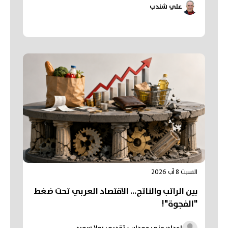
علي شندب
السبت 8 آب 2026
بين الراتب والناتج… الاقتصاد العربي تحت ضغط
"الفجوة"!