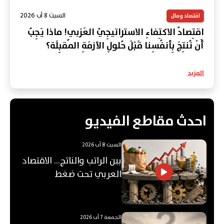
السبت 8 آب 2026
اقتصاد ومال
اقتِصادُ الاكتِفاءِ الاستراتيجِيِّ العَرَبي! ماذا يَجِبُ
أَنْ نُنتِجَ بِأنفُسِنا قَبْلَ حُلولِ الأزمَةِ المُقبِلَة؟
المزيد
احدث مقاطع الفيديو
السبت 8 آب 2026
بين الراتب والناتج… الاقتصاد
العربي تحت ضغط
"الفجوة"!
الجمعة 7 آب 2026