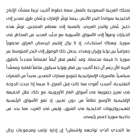
تمتلك العربية السعودية بالفعل سعة خطوط أنابيب تربط منشآت الإنتاج
الخليجية بموانئ البحر الأحمر، بينما توفّر الإمارات وعُمان طرق تصدير إلى
خليج عُمان والبحر العربي. بالنسبة إلى معظم المنتجين، توفّر هذه
الخيارات وصولاً إلى الأسواق الآسيوية مع تجنّب العديد من المخاطر في
سوريا. وهناك استثناءات، إذ لا يزال إقليم كردستان العراق محصوراً
جغرافياً بين تركيا وإيران وبغداد. يجعل ذلك الوصول إلى البحر المتوسط عبر
سوريا ذا قيمة محتملة. وقد تُظهر قطر أيضاً اهتماماً متجدداً بالطرق
البرية الآن رغم أن خط أنابيب بين قطر وتركيا سيكون مكلفاً للغاية ومعقّداً
سياسياً. فالمبررات الإستراتيجية لتنويع مسارات التصدير، بعيداً من الممرات
التقليدية، أصبحت أقوى مما كانت قبل الصراع، لا سيما إذا نجحت الدوحة
في تعزيز حضورها في أسواق الغاز الأوروبية. مع ذلك، تظل الحقيقة
الإقليمية الأوسع نطاقاً من دون تغيير، إذ تقع الأسواق الرئيسية
للهيدروكربونات الخليجية في الشرق، وليس في الغرب، مما يحد من
جاذبية سوريا كممر رئيسي.
ما التحدي الذي تواجهه واشنطن؟ إن إدارة ترامب ومجموعات رجال