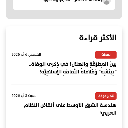
إعداد: منى حمدان - تقديم: رولا سويد
الأكثر قراءة
الخميس 6 آب 2026
بصمات
بَينَ المِطرَقَةِ والهِلال! في ذِكرى الوَفاة..
"نِيتْشِه" وَمُلاقاةُ الثَّقافَةِ الإسلامِيَّة!
السبت 8 آب 2026
تقدير موقف
هندسة الشرق الأوسط على أنقاض النظام
العربي!