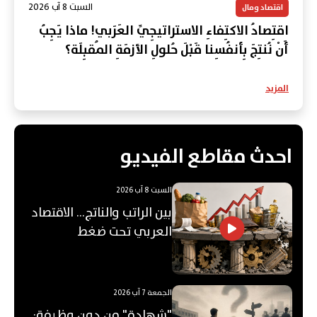
السبت 8 آب 2026
اقتصاد ومال
اقتِصادُ الاكتِفاءِ الاستراتيجِيِّ العَرَبي! ماذا يَجِبُ
أَنْ نُنتِجَ بِأنفُسِنا قَبْلَ حُلولِ الأزمَةِ المُقبِلَة؟
المزيد
احدث مقاطع الفيديو
السبت 8 آب 2026
بين الراتب والناتج… الاقتصاد
العربي تحت ضغط
"الفجوة"!
الجمعة 7 آب 2026
"شهادة" من دون وظيفة: