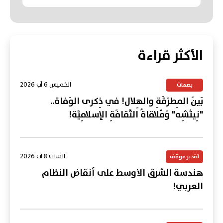
الأكثر قراءة
الخميس 6 آب 2026
بصمات
بَينَ المِطرَقَةِ والهِلال! في ذِكرى الوَفاة..
"نِيتْشِه" وَمُلاقاةُ الثَّقافَةِ الإسلامِيَّة!
السبت 8 آب 2026
تقدير موقف
هندسة الشرق الأوسط على أنقاض النظام
العربي!