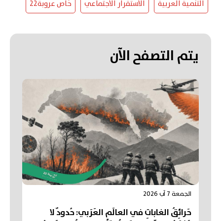
التنمية العربية
الاستقرار الاجتماعي
خاص عروبة22
يتم التصفح الآن
الجمعة 7 آب 2026
حَرائِقُ الغاباتِ في العالَمِ العَرَبي: حُدودٌ لا