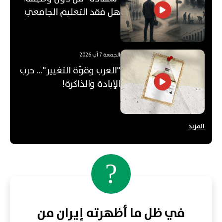
هل فقد التعليم الجامعي
قيمته؟
الجمعة 7 آب 2026
"العرب وقوّة التغيير"... حرب
الإبادة والذاكرة!
المزيد
?
في ظل ما أظهرته إيران من