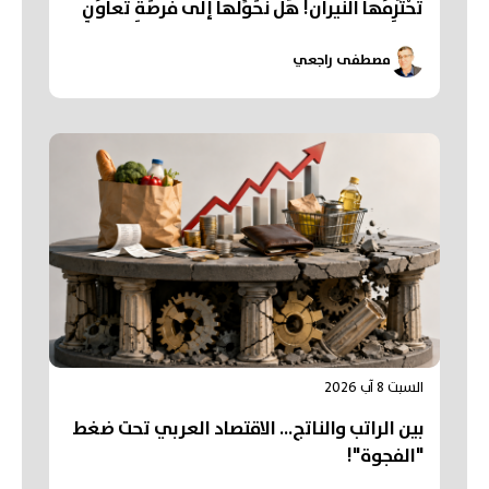
تَحْتَرِمُها النّيران! هَل نُحَوِّلُها إلى فُرصَةِ تَعاوُنٍ
عَرَبي؟
مصطفى راجعي
السبت 8 آب 2026
بين الراتب والناتج… الاقتصاد العربي تحت ضغط
"الفجوة"!