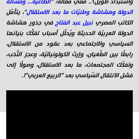
واستبداد طويل؟.. ففي مقاله: "
الطاغية... ومسألة
الدولة وهشاشة وطنيّات ما بعد الاستقلال
"، يتأمّل
الكاتب المصري
نبيل عبد الفتاح
في جذور هشاشة
الدولة العربيّة الحديثة ويُحلّل أسباب تفكُّك بنيانها
السياسي والاجتماعي بعد عقود من الاستقلال،
رابطًا بين الطِّغيان، وإرث الكولونياليّة، وعجز النُّخب،
وتفكّك المجتمعات، ما بعد الاستقلال، وصولًا إلى
فشل الانتقال السّياسي بعد "الربيع العربي"!.