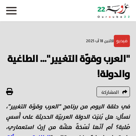
فيديو
الاثنين 18 آب 2025
"العرب وقوّة التغيير"... الطاغية
والدولة!
المشاركة
في حلقة اليوم من برنامج "العرب وقوّة التغيير"،
نسأل: هل بُنيَت الدولة العربيّة الحديثة على أُسسٍ
صُلبة؟ أم أنّها نُسْخةٌ هشّة من إرث استعماري،