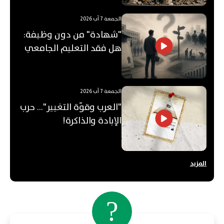
الجمعة 7 آب 2026
"شهادة" من دون وظيفة:
هل فقد التعليم الجامعي
قيمته؟
الجمعة 7 آب 2026
"العرب وقوّة التغيير"... حرب
الإبادة والذاكرة!
المزيد
?