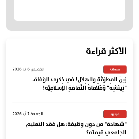
الأكثر قراءة
الخميس 6 آب 2026
بصمات
بَينَ المِطرَقَةِ والهِلال! في ذِكرى الوَفاة..
"نِيتْشِه" وَمُلاقاةُ الثَّقافَةِ الإسلامِيَّة!
الجمعة 7 آب 2026
فيديو
"شهادة" من دون وظيفة: هل فقد التعليم
الجامعي قيمته؟