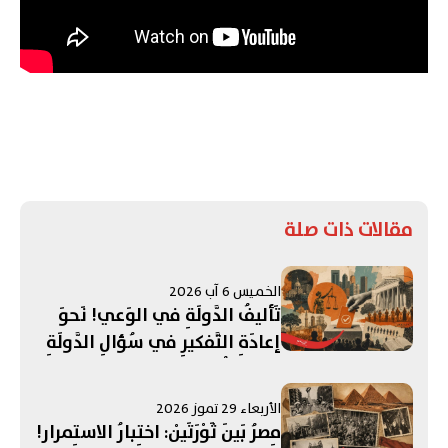
مقالات ذات صلة
الخميس 6 آب 2026
تَأليفُ الدَّولَةِ في الوَعي! نَحوَ
إعادَةِ التَّفكيرِ في سُؤالِ الدَّولَةِ
في المُجتَمَعاتِ العَرَبِيَّة
الأربعاء 29 تموز 2026
مِصرُ بَينَ ثَوْرَتَيْن: اختِبارُ الاستِمرار!