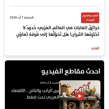
العرب وطموح
الجمعة 7 آب 2026
الوحدة
حَرائِقُ الغاباتِ في العالَمِ العَرَبي: حُدودٌ لا
تَحْتَرِمُها النّيران! هَل نُحَوِّلُها إلى فُرصَةِ تَعاوُنٍ
عَرَبي؟
المزيد
احدث مقاطع الفيديو
السبت 8 آب 2026
بين الراتب والناتج… الاقتصاد
العربي تحت ضغط
"الفجوة"!