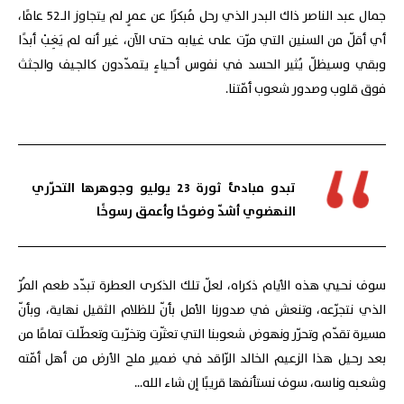
جمال عبد الناصر ذاك البدر الذي رحل مُبكرًا عن عمرٍ لم يتجاوز الـ52 عامًا،
أي أقلّ من السنين التي مرّت على غيابه حتى الآن، غير أنه لم يَغِبْ أبدًا
وبقي وسيظلّ يُثير الحسد في نفوس أحياءٍ يتمدّدون كالجيف والجثث
فوق قلوب وصدور شعوب أمّتنا.
تبدو مبادئ ثورة 23 يوليو وجوهرها التحرّري
النهضوي أشدّ وضوحًا وأعمق رسوخًا
سوف نحيي هذه الأيام ذكراه، لعلّ تلك الذكرى العطرة تبدّد طعم المُرّ
الذي نتجرّعه، وتنعش في صدورنا الأمل بأنّ للظلام الثقيل نهاية، وبأنّ
مسيرة تقدّم وتحرّر ونهوض شعوبنا التي تعثّرت وتخرّبت وتعطّلت تمامًا من
بعد رحيل هذا الزعيم الخالد الرّاقد في ضمير ملح الأرض من أهل أمّته
وشعبه وناسه، سوف نستأنفها قريبًا إن شاء الله...