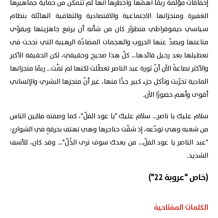
إخفاقات مؤلمة ربّما أهمّها وأخطرها أنّها لم تتمكّن من حماية جماهيرها
الغفيرة ومنجزاتها الاجتماعية والاقتصادية والثقافية الهائلة بنظام
سياسي ديموقراطي متطوّر كان من شأنه أن يرفع جاهزيتها ويقوّي
مناعتها ويصدّ عنها الحروب والهجمات المضادّة الرهيبة التي نجحت في
تعطيلها بعد رحيل قائدها... كلّ هذا صحيح وحقيقي، لكن الحقيقة الأكبر
والأكثر نصاعةً الآن أنّ ثورة عبد الناصر تعطّلت لكنها لم تَمُت... ربّما منجزاتها
المادية تخرّبت وتآكل جزء كبير جدًّا منها، غير أنّ منجزها البشري والإنساني
أقوى وأهم حضورًا الآن.
سلام عليك يا ناصر... سلام عليك "يا عود الفلّ"، كما وصفته ملايين الناس
من شعبه وهي تودّعه، إذ شقّت حناجرها وهي تهتف بحرقةٍ في الشوارع:
"عبد الناصر يا عود الفلّ... من بعدك سوف نرى الذُلّ"... وقد كان، للأسف
الشديد.
(خاص "عروبة 22")
الكلمات المفتاحية