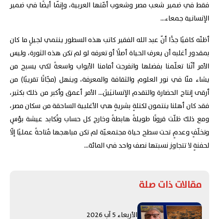
فقط في ضمير شعب مصر وشعوب أمّتها العربية، وإنّما أيضًا في ضمير
الإنسانية جمعاء...
أظنّه كافيًا جدًّا أنّ عبد الله الفقير كاتب هذه السطور ينتمي لجيلٍ ما كان
بمقدور أغلبه أن يعرف الحياة أصلًا أو تعرفه لو لم تكن هذه الثورة، وليس
الأمر أنّنا تعلّمنا بفضلها وانفرجت أمامنا الأبواب واسعةً لكي يسبح من
يشاء منّا في نور العلوم والثقافة والمعرفة، وينهل (مجّانًا تقريبًا) من
أرقى إنتاج الحضارة والتقدم الإنسانيَيْن... الأمر أعمق وأكبر من ذلك بكثير،
فقد كان أهلنا ينتمون لكتلةٍ بشريةٍ هي الأغلبية الساحقة من سكان مصر،
ومع ذلك ظلّت قرونًا طويلةً هابطةً وخارج كل حساب وتُكابد عيشة بؤسٍ
وتخلّفٍ وعدمٍ تحت سطح حياة مجتمعيّة لم تكن مباهجها مُتاحةً عمليًا إلّا
لحفنةٍ لا تتجاوز نسبتها نصف واحد في المائة...
مقالات ذات صلة
الأربعاء 5 آب 2026