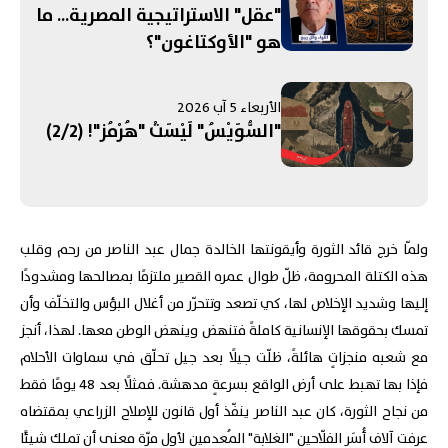
"عقل" الاستراتيجية المصرية... ما
هو "الأوكتاغون"؟
الأربعاء 5 آب 2026
"السُّوَيْسُ" لَيْسَتْ "هُرْمُز"! (2/2)
ولمّا خرج قائد الثورة وأيقونتها الخالدة جمال عبد الناصر من رحم وقلب
هذه الكتلة المحرومة، ظلّ طوال عمره القصير ملتزمًا بمصالحها ومشدودًا
إليها وشديد الإخلاص لها، كي تصعد وتتحرّر من أغلال البؤس والتخلّف وأن
تمسك بحقوقها الإنسانية كاملةً فتنهض وينهض الوطن معها. لهذا، أنجز
مع شعبه منجزاتٍ هائلةً، ظلّت جيلًا بعد جيل تحلّق في سماوات الأحلام
فإذا بها تهبط على أرض الواقع بسرعةٍ مدهشة. فمثلًا بعد 48 يومًا فقط
من نجاح الثورة، كان عبد الناصر ينفّذ أول قانون للإصلاح الزراعي بمقتضاه
عرفت آلاف أُسَرِ الفلّاحين "الغلابة" المُعدمين لأول مرّة معنى أن تملك شيئًا