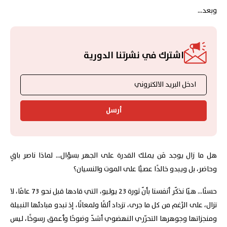
وبعد...
اشترك في نشرتنا الدورية
أرسل
هل ما زال يوجد مَن يملك القدرة على الجهر بسؤال... لماذا ناصر باقٍ
وحاضر، بل ويبدو خالدًا عصيًّا على الموت والنسيان؟
حسنًا... هيّا نذكّر أنفسنا بأنّ ثورة 23 يوليو، التي قادها قبل نحو 73 عامًا، لا
تزال، على الرَّغم من كل ما جرى، تزداد ألقًا ولمعانًا، إذ تبدو مبادئها النبيلة
ومنجزاتها وجوهرها التحرّري النهضوي أشدّ وضوحًا وأعمق رسوخًا، ليس