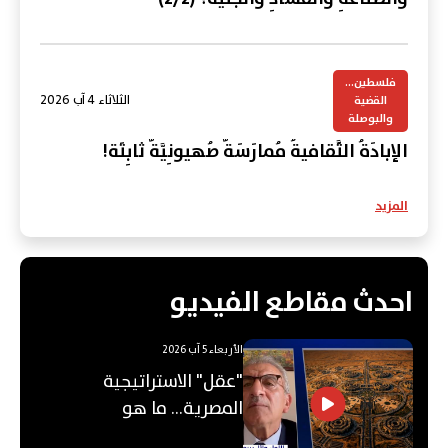
فلسطين...
الثلاثاء 4 آب 2026
القضية
والبوصلة
الإبادَةُ الثَّقافيةُ مُمارَسَةٌ صُهيونِيَّةٌ ثابِتَة!
المزيد
احدث مقاطع الفيديو
الأربعاء 5 آب 2026
"عقل" الاستراتيجية
المصرية... ما هو
"الأوكتاغون"؟