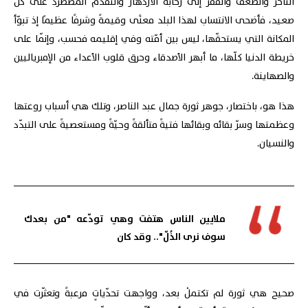
التأخّر والضعف والفقر إلى رحابة الازدهار والتقدم المضطرد على كلّ
صعيد، فأضحى الانتساب لهذا البلد معنًى وقيمةً وشرفًا عظيمًا إذ تبوّأ
المكانة التي يستحقّها، ليس بين أمّته وفي إقليمه فحسب، وإنّما على
خريطة الدنيا كلّها، ما أبهر الأصدقاء وحرق قلوب الأعداء من الإمبرياليين
والصهاينة.
هذا هو، باختصار، جوهر ثورة جمال عبد الناصر، وتلك هي أسباب روعتها
وعظمتها وسرّ بقائه وبقائها فتيةً متألقةً وحيّةً ومستعصيةً على التبدّد
والنسيان.
ملايين الناس هتفت وهي تودّعه "من بعدك
سوف نرى الذُلّ".. وقد كان
صحيح هي ثورة لم تكتملْ بعد، وواجهت تحدّياتٍ مرعبةً وتعثّرت في