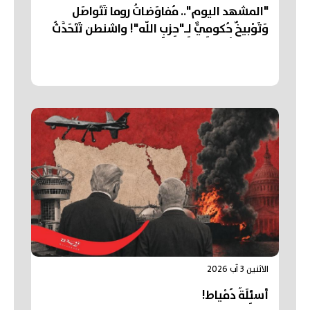
"المشهد اليوم".. مُفاوَضاتُ روما تَتَواصَل
وَتَوْبيخٌ حُكومِيٌّ لِـ"حِزبِ اللّه"! واشنطن تَتَحَدَّثُ
عَن "تَقَدُّم" في مُفاوَضاتِ "هُرْمُز"... وتَشْيِيعُ
"أكبَرِ جنازَةٍ" في تاريخِ قِطاعِ غَزَّة
الاثنين 3 آب 2026
أسئِلَةُ دُمْياط!