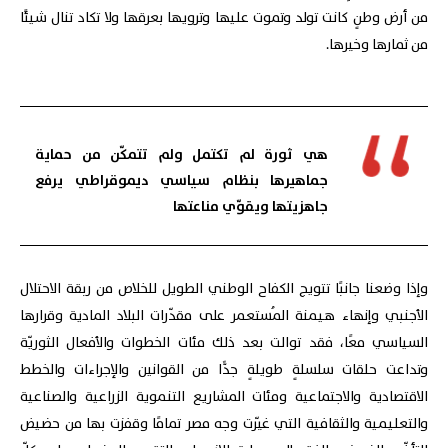
من أرض وطنٍ كانت تولد وتموت عليها وترويها بعرقها ولا تكاد تنال شيئًا
من ثمارها وخيرها.
هي ثورة لم تكتمل ولم تتمكّن من حماية
جماهيرها بنظام سياسي ديموقراطي يرفع
جاهزيتها ويقوّي مناعتها
وإذا وضعنا جانبًا تتويج الكفاح الوطني الطويل للخلاص من ربقة الاحتلال
الأجنبي وإنهاء هيمنة المُستعمر على مقدّرات البلاد المادية وقرارها
السياسي معًا، فقد توالت بعد ذلك مئات الخطوات والأفعال الثوريّة
وتداعت حلقات سلسلةٍ طويلةٍ جدًّا من القوانين والإجراءات والخطط
الاقتصادية والاجتماعية ومئات المشاريع التنموية الزراعية والصناعية
والتعليمية والثقافية التي غيّرت وجه مصر تمامًا وقفزت بها من حضيض