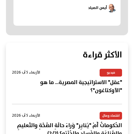
أيمن الصياد
الأكثر قراءة
الأربعاء 5 آب 2026
فيديو
"عقل" الاستراتيجية المصرية... ما هو
"الأوكتاغون"؟
الأربعاء 5 آب 2026
اقتصاد ومال
الحُكوماتُ أَمْ "يَنايِر" وَراءَ حالَةِ الصِّحَّةِ والتَّعليمِ
والصِّناعَةِ والفَسادِ والجُنَيْه؟ (2/2)