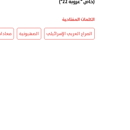
(خاص "عروبة 22")
الكلمات المفتاحية
الصراع العربي الإسرائيلي
الصهيونية
معاداة