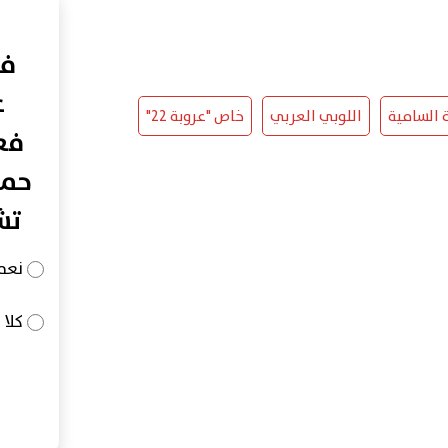
في
ع
 السامية
اللوبي العربي
خاص "عروبة 22"
فعا
حما
تش
نعم
كلا