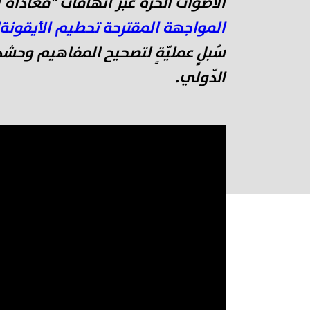
الأصوات الحُرّة عبر اتهامات "مُعاداة 
المواجهة المقترحة تحطيم الأيقونة"
سُبلٍ عمليّةٍ لتصحيح المفاهيم وحشد 
الدّولي.