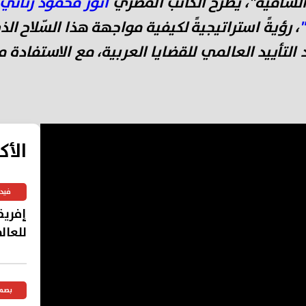
السّاميَّة"، يطرح الكاتب المصري
أنور محمود زناتي
، رؤيةً استراتيجيةً لكيفية مواجهة هذا السّلاح الذي
التأييد العالمي للقضايا العربية، مع الاستفادة من
الأك
فيد
إفريق
للعال
بصم