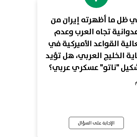
 ظل ما أظهرته إيران من
دوانية تجاه العرب وعدم
لية القواعد الأميركية في
ية الخليج العربي، هل تؤيد
كيل "ناتو" عسكري عربي؟
الإجابة على السؤال