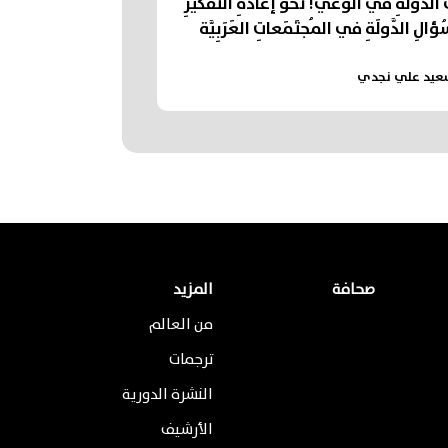
 الدَّولَةِ في الوَعي! نَحوَ إعادَةِ التَّفكيرِ
لِ الدَّولَةِ في المُجتَمَعاتِ العَرَبِيَّة
عيد علي نجدي
صحافة
المزيد
من العالم
ترجمات
النشرة الدورية
الأرشيف