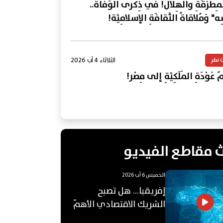
المِطرَقَةِ والهِلال! في ذِكرى الوَفاة..
ِه" وَمُلاقاةُ الثَّقافَةِ الإسلامِيَّة!
الثلاثاء 4 آب 2026
 نظر
 عَوْدَةِ المَلَكِيَّةِ إلى مِصْر!
 مقاطع الفيديو
الخميس 6 آب 2026
إفريقيا... هل تصبح
الشريك الاقتصادي الأهمّ
للعالم العربي؟