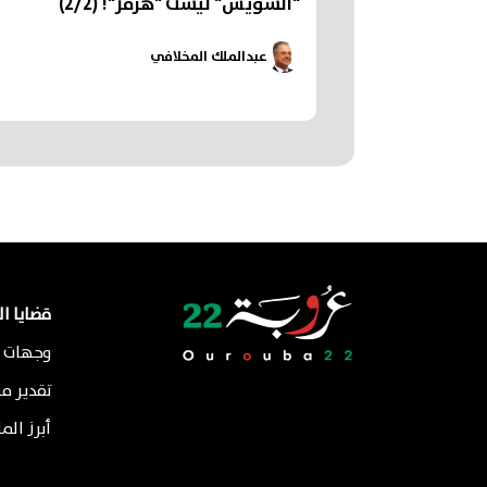
"السُّوَيْسُ" لَيْسَتْ "هُرْمُز"! (2/2)
عبدالملك المخلافي
قضايا ا
وجهات ن
تقدير م
أبرز الم