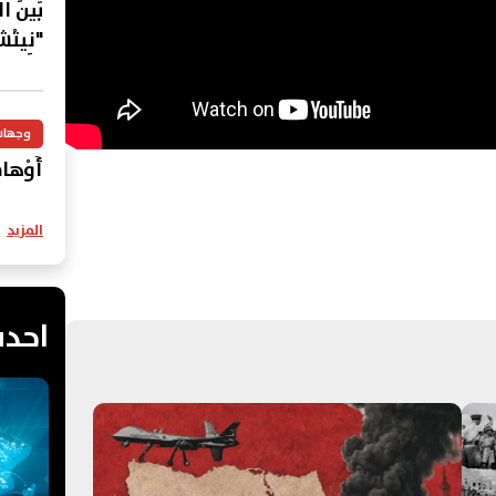
بَينَ 
"نِيتْش
وجهات
أَوْهامُ
المزيد
احدث