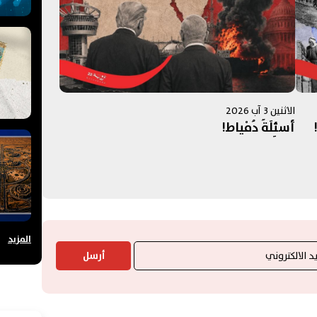
الاثنين 3 آب 2026
أسئِلَةُ دُمْياط!
المزيد
أرسل