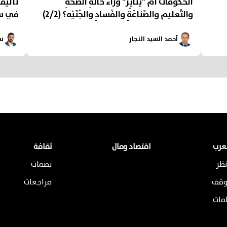
الحُكوماتُ أَمْ "يَنايِر" وَراءَ حالَةِ الصِّحَّةِ
تَأليفُ
والتَّعليمِ والصِّناعَةِ والفَسادِ والجُنَيْه؟ (2/2)
في سُؤا
أحمد السيد النجار
س
لعرب
اقتصاد ومال
ثقافة
ظر
بصمات
وقف
مراجعات
لفات