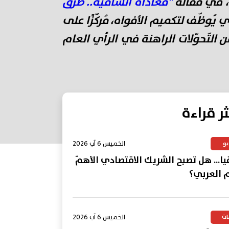
، في مقاله
"معاداة السامية.. طرق
 يُوظّف لتكميم الأفواه، مُركّزًا على
 التّحوّلات الراهنة في الرأي العام
ثر قراءة
الخميس 6 آب 2026
يو
يا... هل تصبح الشريك الاقتصادي الأهمّ
م العربي؟
الخميس 6 آب 2026
ات