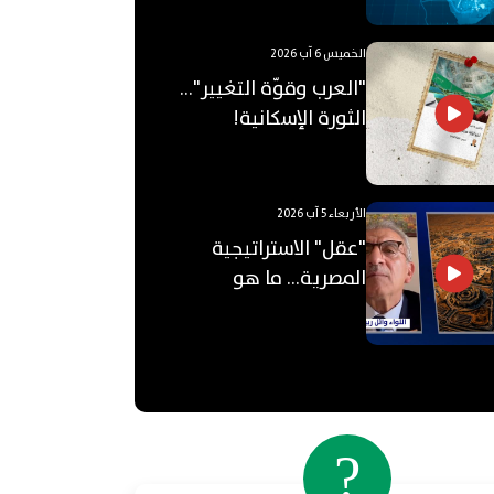
الخميس 6 آب 2026
"العرب وقوّة التغيير"...
الثورة الإسكانية!
الأربعاء 5 آب 2026
"عقل" الاستراتيجية
المصرية... ما هو
"الأوكتاغون"؟
?