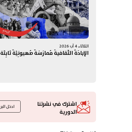
الثلاثاء 4 آب 2026
الإبادَةُ الثَّقافيةُ مُمارَسَةٌ صُهيونِيَّةٌ ثابِتَة!
اشترك في نشرتنا
الدورية