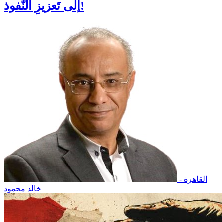
إلى تَعزيزِ النُّفوذ!
القاهرة -
خالد محمود