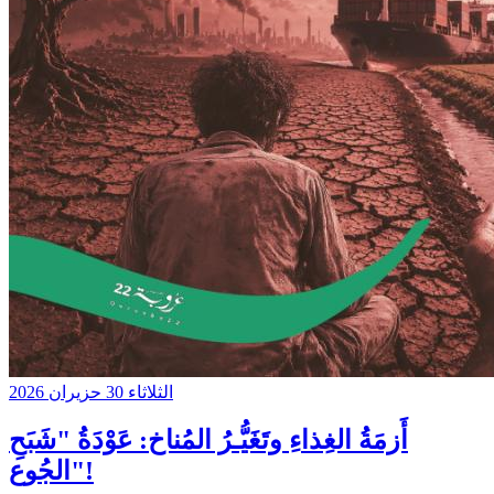
الثلاثاء 30 حزيران 2026
أَزمَةُ الغِذاءِ وتَغَيُّـرُ المُناخ: عَوْدَةُ "شَبَحِ
الجُوع"!