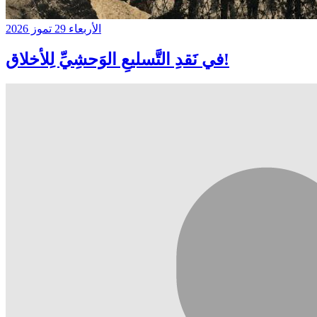
الأربعاء 29 تموز 2026
في نَقدِ التَّسليعِ الوَحشِيِّ لِلأخلاق!