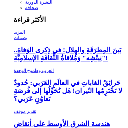
النشرة الدورية
صحافة
الأكثر قراءة
المزيد
بصمات
بَينَ المِطرَقَةِ والهِلال! في ذِكرى الوَفاة..
"نِيتْشِه" وَمُلاقاةُ الثَّقافَةِ الإسلامِيَّة!
العرب وطموح الوحدة
حَرائِقُ الغاباتِ في العالَمِ العَرَبي: حُدودٌ
لا تَحْتَرِمُها النّيران! هَل نُحَوِّلُها إلى فُرصَةِ
تَعاوُنٍ عَرَبي؟
تقدير موقف
هندسة الشرق الأوسط على أنقاض