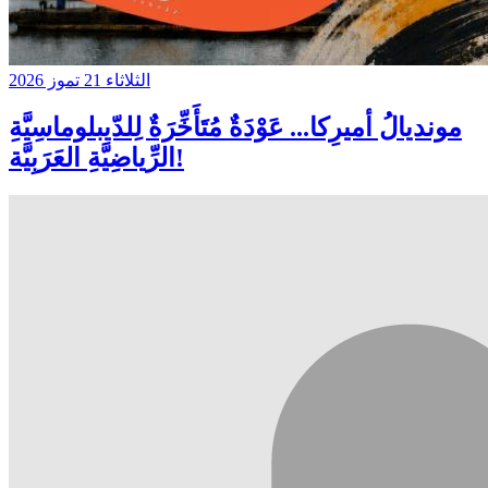
الثلاثاء 21 تموز 2026
مونديالُ أميرِكا... عَوْدَةٌ مُتَأَخِّرَةٌ لِلدّيبلوماسِيَّةِ
الرِّياضِيَّةِ العَرَبِيَّة!