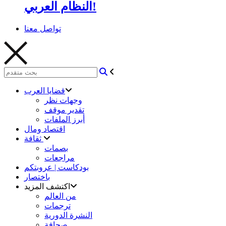
النظام العربي!
تواصل معنا
قضايا العرب
وجهات نظر
تقدير موقف
أبرز الملفات
اقتصاد ومال
ثقافة
بصمات
مراجعات
بودكاست | عروبتكم
باختصار
اكتشف المزيد
من العالم
ترجمات
النشرة الدورية
صحافة