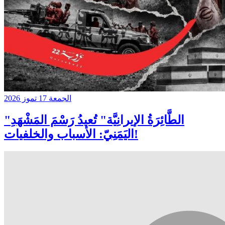
الجمعة 17 تموز 2026
"الطَّائِرَةُ الإيرانِيَّة" تُعيدُ رَسْمَ المَشْهَدِ
اليَمَنِيّ: الأسباب والخلفيات!