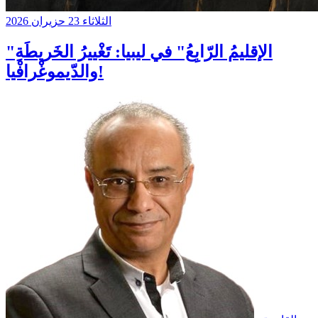
الثلاثاء 23 حزيران 2026
"الإقليمُ الرّابِعُ" في ليبيا: تَغْييرُ الخَريطَةِ
والدّيموغْرافْيا!