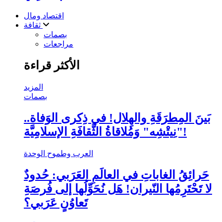
اقتصاد ومال
ثقافة
بصمات
مراجعات
الأكثر قراءة
المزيد
بصمات
بَينَ المِطرَقَةِ والهِلال! في ذِكرى الوَفاة..
"نِيتْشِه" وَمُلاقاةُ الثَّقافَةِ الإسلامِيَّة!
العرب وطموح الوحدة
حَرائِقُ الغاباتِ في العالَمِ العَرَبي: حُدودٌ
لا تَحْتَرِمُها النّيران! هَل نُحَوِّلُها إلى فُرصَةِ
تَعاوُنٍ عَرَبي؟