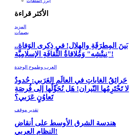
أبرز الملفات
الأكثر قراءة
المزيد
بصمات
بَينَ المِطرَقَةِ والهِلال! في ذِكرى الوَفاة..
"نِيتْشِه" وَمُلاقاةُ الثَّقافَةِ الإسلامِيَّة!
العرب وطموح الوحدة
حَرائِقُ الغاباتِ في العالَمِ العَرَبي: حُدودٌ
لا تَحْتَرِمُها النّيران! هَل نُحَوِّلُها إلى فُرصَةِ
تَعاوُنٍ عَرَبي؟
تقدير موقف
هندسة الشرق الأوسط على أنقاض
النظام العربي!