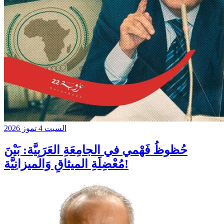
السبت 4 تموز 2026
حُظوظُ فَهْمي في الجامِعَةِ العَرَبِيَّة: بَيْنَ
مُعْضِلَةِ الميثاقِ وَالميزانِيَّة!