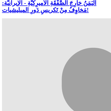
اليَمَنُ خارِجَ الصَّفْقَةِ الأَميرِكِيَّةِ - الإيرانِيَّة:
مَخاوِفُ مِنْ تَكريسِ دَورِ الميليشيات!