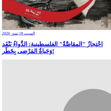
السبت 18 تموز 2026
احْتِجازُ "المقاصَّةُ" الفلسطينية: الدَّواءُ يَنْفَد
وَحَياةُ المَرْضى بِخَطَر!