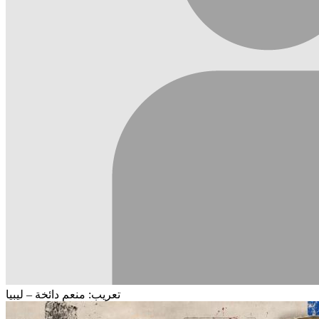
تعريب: منعم دائخة – ليبيا