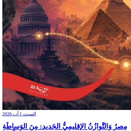
السبت 1 آب 2026
مِصرُ وَالتَّوازُنُ الإقليمِيُّ الجَديد: مِنَ الوَساطَةِ