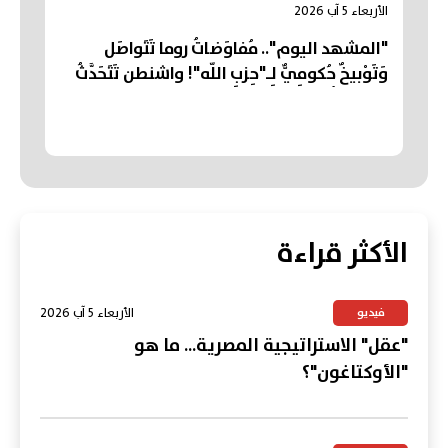
الأربعاء 5 آب 2026
"المشهد اليوم".. مُفاوَضاتُ روما تَتَواصَل
وَتَوْبيخٌ حُكومِيٌّ لِـ"حِزبِ اللّه"! واشنطن تَتَحَدَّثُ
عَن "تَقَدُّم" في مُفاوَضاتِ "هُرْمُز"... وتَشْيِيعُ
"أكبَرِ جنازَةٍ" في تاريخِ قِطاعِ غَزَّة
الأكثر قراءة
الأربعاء 5 آب 2026
فيديو
"عقل" الاستراتيجية المصرية... ما هو
"الأوكتاغون"؟