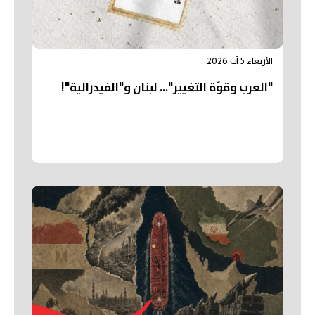
الأربعاء 5 آب 2026
"العرب وقوّة التغيير"... لبنان و"الفيدرالية"!