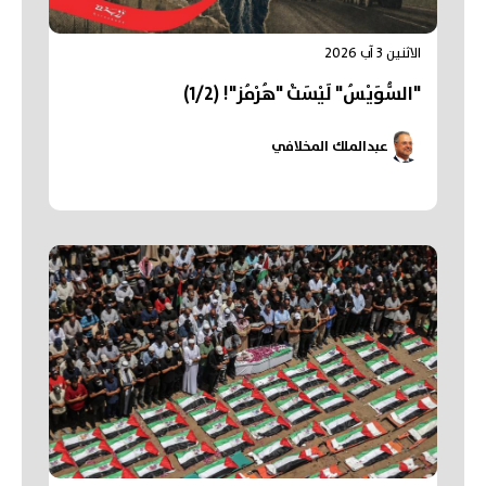
الاثنين 3 آب 2026
"السُّوَيْسُ" لَيْسَتْ "هُرْمُز"! (1/2)
عبدالملك المخلافي