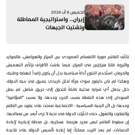
مُرتَبِطَةٍ بِـ"الحَرَس"! التَّصعيدُ
الإسرائيليُّ جَنوبًا يُبَدِّدُ الآمالَ
الخميس 6 آب 2026
بِمُفاوَضاتِ روما... وإدانَةٌ عَرَبِيَّةٌ -
إيران... واستراتيجية المماطلة
إسلامِيَّّةٌ لِانتِهاكاتِ الاحتِلالِ في
وتشتيت الجبهات
القُدس
تكثّف الفاشر صورة الانقسام العمودي بين المركز والهوامش، فالموارد
والثروة ظلتا متركزتين في المركز، فيما عاشت الأطراف تراكُم التهميش
والحرمان، استُخدم التنوع أداةً سياسية بدل أن يكون رافداً لنهضة وطنية،
وهكذا لم تكن دارفور سوى مرآة لخلل تاريخي عميق في بنية الدولة،
خلل يجعل أي شرارة محلية قابلةً للتحول إلى حريق شامل. لم يصل
السودان إلى هذه النقطة بسبب الحرب وحدها، ولا بسبب "المؤامرة"
وحدها؛ بل لأن البنية السياسية - الاجتماعية صمتت على عقود من الظلم
والتفاوت والتغول، حتى اختُزلت الدولة في نخبة لا ترى أبعد من مصالحها،
إن سقوط الفاشر ليس مجرد هزيمة عسكرية، بل محطة إجبارية لإعادة
الحسابات، لم يعد التردد ممكناً: إما إعادة تأسيس الدولة على قاعدة