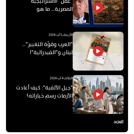
"عقل" الاستراتيجية
المصرية... ما هو
"الأوكتاغون"؟
الأربعاء 5 آب 2026
"العرب وقوّة التغيير"...
لبنان و"الفيدرالية"!
الثلاثاء 4 آب 2026
"جيل الألفية": كيف أعادت
الأزمات رسم خياراته؟
المزيد