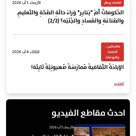
الأربعاء 5 آب 2026
اقتصاد ومال
الحُكوماتُ أَمْ "يَنايِر" وَراءَ حالَةِ الصِّحَّةِ والتَّعليمِ
والصِّناعَةِ والفَسادِ والجُنَيْه؟ (2/2)
فلسطين...
الثلاثاء 4 آب 2026
القضية
والبوصلة
الإبادَةُ الثَّقافيةُ مُمارَسَةٌ صُهيونِيَّةٌ ثابِتَة!
المزيد
احدث مقاطع الفيديو
الأربعاء 5 آب 2026