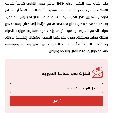
جاء انقلاب عمر البشير العام 1989 بدعم حسن الترابي تتويجاً لتحالف
الإسلاميين مع جزء من المؤسسة العسكرية، أدرك البشير لاحقاً أن تعاظم
نفوذ الإسلاميين داخل الجيش يهدد سلطته، فاستعان بميليشيا الجنجويد
بقيادة محمد حمدان دقلو (حميدتي)، ثم حوّلها إلى كيان رسمي هو
قوات الدعم السريع، وللمرة الأولى وُلدت قوة عسكرية موازية للدولة
تمتلك موارد مستقلة، وفي مقدمتها الذهب، وشبكات إقليمية فعّالة،
ومنذ تلك اللحظة بدأ الانقسام البنيوي بين جيش رسمي ومؤسسة
مسلحة موازية تملك المال والعدة والرجال.
اشترك في نشرتنا الدورية
أرسل