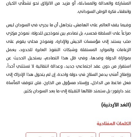
المشاركة والعدالة والمساءلة، أو مزيد من الانزلاق نحو تشظّي الكيان
وانطفاء فكرة الوطن السوداني.
وفيما يقف العالم على الهامش، يتجاهل أن ما يجري في السودان ليس
صراعاً على السلطة فحسب، بل تصادم بين نموذجين للدولة: نموذج مركزي
صلب يستند إلى مؤسسات الجيش والإدارة، ونموذج محلي يقوم على
الزعامات والموارد المستقلة وشبكات النفوذ العابرة للحدود، يعمل
بموازاة الدولة وضدها، وفي ظل هذا التصادم، يستحيل الحديث عن
استقرار من دون عقد اجتماعي جديد، وعدالة انتقالية لا تستثني أحداً،
وإصلاح أمني يدمج السلاح في دولة واحدة. إن لم يتحول هذا الإدراك إلى
فعل ضاغط من الداخل، وإسناد مسؤول من الخارج، فلن تتوقف المأساة
عند دارفور؛ بل ستمتد ظلالها الثقيلة إلى ما بعد السودان بكثير.
(الغد الأردنية)
الكلمات المفتاحية