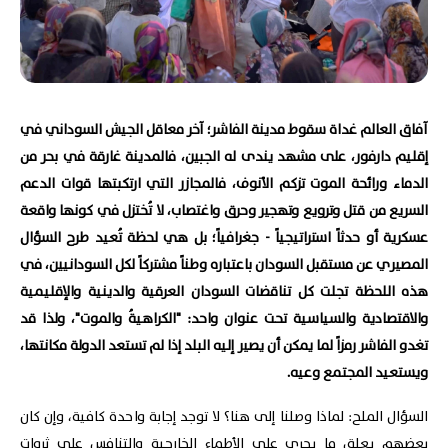
آفاق العالم غداة سقوط مدينة الفاشر؛ آخر معاقل الجيش السوداني في
إقليم دارفور، على مشهد يندى له الجبين، فالمدينة غارقة في بحر من
الدماء ورائحة الموت تزكم الأنوف، فالمجازر التي ارتكبتها قوات الدعم
السريع من قتل وترويع وتهجير وحرق واغتصاب، لا تُختزل في كونها واقعة
عسكرية أو حدثاً استراتيجياً - جغرافياً؛ بل هي لحظة تُعيد طرح السؤال
المصيري عن مستقبل السودان باعتباره وطناً مشتركاً لكل السودانيين، في
هذه اللحظة تجلت كل تناقضات السودان العرقية والدينية والإقليمية
والاقتصادية والسياسية تحت عنوان واحد: "الكراهيةُ والموت"، ولذا قد
تغدو الفاشر رمزاً لما يمكن أن يصير إليه البلد إذا لم تستعد الدولة مكانتها،
ويستعيد المجتمع وعيه.
السؤال الملح: لماذا وصلنا إلى هنا؟ لا توجد إجابة واحدة كافية، وإن كان
بعضهم يعلق ما يجري على الأطماع الخارجية والتنافس على ثروات