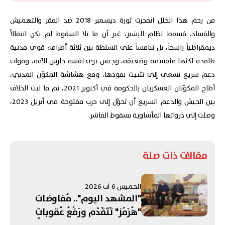
من رحم هذا الخلل انفجرت ثورة ديسمبر 2018 ضد الفقر والتهميش
والفساد، فسقط نظام البشير، غير أن ما تلا السقوط لم يكن انتقالاً
ديمقراطياً راسخاً، بل تنافساً على السلطة بين ثلاثة أطراف: قوى مدنية
طامحة لكنها منقسمة وضعيفة، وجيش يرى نفسه حارس الأمة، وقوات
دعم سريع تسعى إلى تثبيت نفوذها، ومع هشاشة المكوّن المدني،
أطاح المكوّنان العسكريان بالحكومة في أكتوبر 2021، ثم ما لبث الخلاف
بين الجيش والدعم السريع أن تحوّل إلى حرب مفتوحة في أبريل 2023،
وصلت إلى ذرواتها المأساوية بسقوط الفاشر.
مقالات ذات صلة
الخميس 6 آب 2026
"المشهد اليوم".. مُفاوضات
"هُرْمُز" تَتَقَدَّم ورَفْعُ عُقوباتٍ