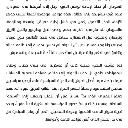
السودان، أو خطة لإعادة توطين العرب الرحل إلى أفريقيا في السودان،
فيما عُرف بتشريقة بني هلالة، هذه عوامل موجودة لكنها ليست جوهر
الأزمة، الجذر الأعمق يكمن في فشل إدارة جغرافيا واسعة ومتنوعة،
فالسودان بلد مترامي الأطراف يضم وادي النيل ودارفور والنيل الأزرق
وكردفان والجنوب قبل الانفصال، يتداخل في هذه الأقاليم تنوع عرقي
وديني ولغوي وقبلي، غير أن الدولة لم تحسن تحويله إلى طاقة عدالة
وتكافؤ في الحكم والتنمية، بل استُخدم غالباً أداةً للهيمنة والتهميش.
كما فشلت النخب، مدنية كانت أو عسكرية، في تبني خطاب وطني
ديمقراطي جامع، بل حولت الدولة إلى مغنم وساحة لتصفية الحسابات
فيما بينها، فيما أُدخل الجيش إلى الحياة السياسية على أيدي سياسيين
مدنيين استخدموه وسيلةً لحسم الصراع، منذ انقلاب الفريق عبود، ثم عهد
جعفر النميري الذي بدأ يسارياً قبل أن ينقلب ويذهب إلى "أسلمة"
السلطة، وبسبب ذلك ترسخ حضور المؤسسة العسكرية لاعباً مقرراً، وبعد
تجربة سوار الذهب القصيرة وعودة المدنيين، اتضح أن زمام المبادرة ظل
في يد الجيش الذي أتقن قواعد اللعبة وأدواتها.