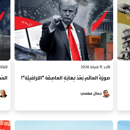
الأحد 15 شباط 2026
الثلاثاء 3 شباط 
صورَةُ العالَمِ بَعْدَ نِهايَةِ العاصِفَة "الترامْبِيَّة"!
المَص
جمال فهمي