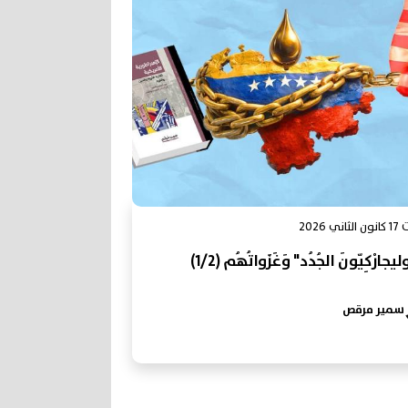
ي 2026
يجارْكِيّونَ الجُدُد" وَغَزَواتُهُم (1/2)
سمير مرقص