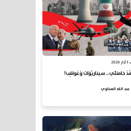
2026
عْدَ خامنئي... سيناريُوَات وَعَواقِب!
عبد الله السناوي