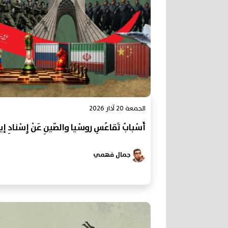
الجمعة 20 آذار 2026
أَسْبابُ تَقاعُسِ روسْيا والصّينِ عَنْ إِسْنادِ إ
جمال فهمي