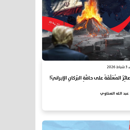
2026
ائِرُ المُعَلَّقَةُ على حافَّةِ البُركانِ الإيرانيّ!
عبد الله السناوي