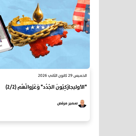
الخميس 29 كانون الثاني 2026
"الأوليجارْكِيّونَ الجُدُد" وَغَزَواتُهُم (2/2)
سمير مرقص