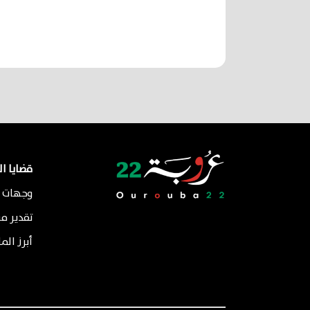
قضايا ا
وجهات ن
تقدير م
أبرز الم