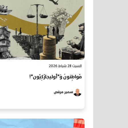
السبت 28 شباط 2026
مُواطِنونَ وَ"أوليجارْكِيّون"!
سمير مرقص