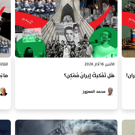
الاثنين 16 آذار 2026
الثلاثاء 3 آذار 
يران!
هَل تَفْكيكُ إيرانَ مُمْكِن؟
ما بَ
محمد المعزوز