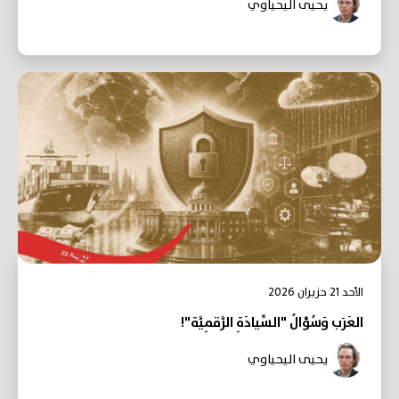
يحيى اليحياوي
الأحد 21 حزيران 2026
العَرَب وَسُؤالُ "السِّيادَةِ الرَّقمِيَّة"!
يحيى اليحياوي