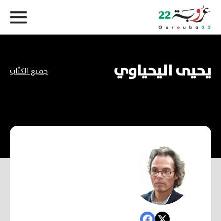
يحيى اليحياوي
جميع الكتّاب