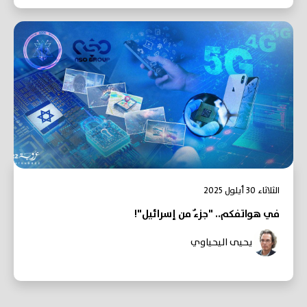
الثلاثاء 30 أيلول 2025
في هواتفكم.. "جزءٌ من إسرائيل"!
يحيى اليحياوي