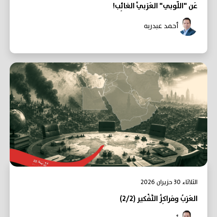
عَن "اللّوبي" العَرَبيِّ الغائِب!
أحمد عبدربه
الثلاثاء 30 حزيران 2026
العَرَبُ ومَراكِزُ التَّفْكير (2/2)