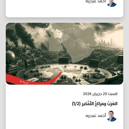
أحمد عبدربه
السبت 20 حزيران 2026
العَرَبُ ومَراكِزُ التَّفْكير (1/2)
أحمد عبدربه