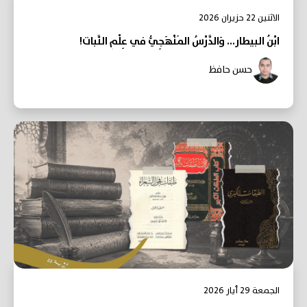
الاثنين 22 حزيران 2026
ابْنُ البيطار... وَالدَّرْسُ المَنْهَجِيُّ في عِلْمِ النَّبات!
حسن حافظ
الجمعة 29 أيار 2026