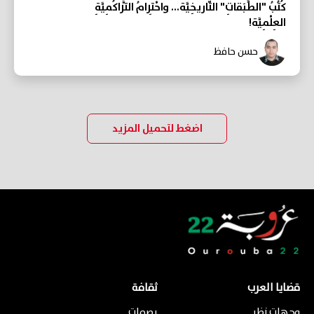
كُتُبُ "الطَّبَقاتِ" التّاريخِيَّة... واحْتِرامُ التَّراكُمِيَّةِ
العِلْمِيَّة!
حسن حافظ
اضغط لتحميل المزيد
قضايا العرب
ثقافة
وجهات نظر
بصمات