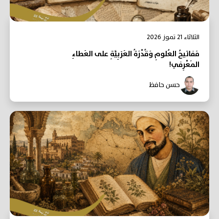
الثلاثاء 21 تموز 2026
مَفاتيحُ العُلومِ وَقُدْرَةُ العَرَبِيَّةِ على العَطاءِ
المَعْرِفي!
حسن حافظ